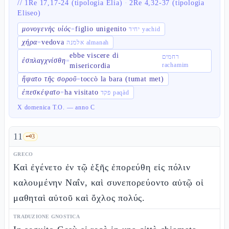
//
1Re 17,17-24 (tipologia Elia)
·
2Re 4,32-37 (tipologia
Eliseo)
μονογενὴς υἱός
figlio unigenito
=
יחיד yachid
χήρα
vedova
=
אלמנה almanah
ebbe viscere di
רחמים
ἐσπλαγχνίσθη
=
rachamim
misericordia
ἥψατο τῆς σοροῦ
toccò la bara (tumat met)
=
ἐπεσκέψατο
ha visitato
=
פקד paqàd
X domenica T.O. — anno C
11
🗝️
3
GRECO
Καὶ ἐγένετο ἐν τῷ ἑξῆς ἐπορεύθη εἰς πόλιν
καλουμένην Ναΐν, καὶ συνεπορεύοντο αὐτῷ οἱ
μαθηταὶ αὐτοῦ καὶ ὄχλος πολύς.
TRADUZIONE GNOSTICA