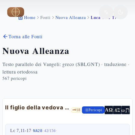
Vai al contenuto principale
Luca 7 11 17
Home
Fonti
Nuova Alleanza
Torna alle Fonti
Nuova Alleanza
Testo parallelo dei Vangeli: greco (SBLGNT) · traduzione ·
lettura ortodossa
567
pericopi
Il figlio della vedova di Nain — Lc 7,11-17
ת
AZ
ω
ΑΩ
🗝️
18
Pericopi
Lc 7,11-17
·
·
·
NA28
42
/
156