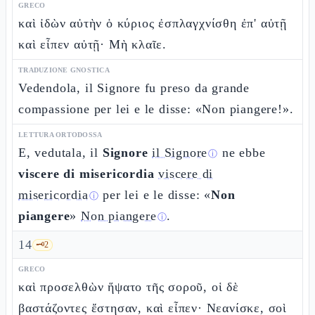
GRECO
καὶ ἰδὼν αὐτὴν ὁ κύριος ἐσπλαγχνίσθη ἐπ' αὐτῇ
καὶ εἶπεν αὐτῇ· Μὴ κλαῖε.
TRADUZIONE GNOSTICA
Vedendola, il Signore fu preso da grande
compassione per lei e le disse: «Non piangere!».
LETTURA ORTODOSSA
E, vedutala, il
Signore
il Signore
ne ebbe
ⓘ
viscere di misericordia
viscere di
misericordia
per lei e le disse: «
Non
ⓘ
piangere
»
Non piangere
.
ⓘ
14
🗝️
2
GRECO
καὶ προσελθὼν ἥψατο τῆς σοροῦ, οἱ δὲ
βαστάζοντες ἔστησαν, καὶ εἶπεν· Νεανίσκε, σοὶ