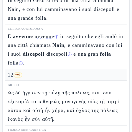
In seguito Gesù si recò in una città chiamata
Nain, e con lui camminavano i suoi discepoli e
una grande folla.
LETTURA ORTODOSSA
E
avvenne
avvenne
in seguito che egli andò in
ⓘ
una città chiamata
Nain
, e camminavano con lui
i suoi
discepoli
discepoli
e una gran
folla
ⓘ
folla
.
ⓘ
12
🗝️
4
GRECO
ὡς δὲ ἤγγισεν τῇ πύλῃ τῆς πόλεως, καὶ ἰδοὺ
ἐξεκομίζετο τεθνηκὼς μονογενὴς υἱὸς τῇ μητρὶ
αὐτοῦ καὶ αὐτὴ ἦν χήρα, καὶ ὄχλος τῆς πόλεως
ἱκανὸς ἦν σὺν αὐτῇ.
TRADUZIONE GNOSTICA