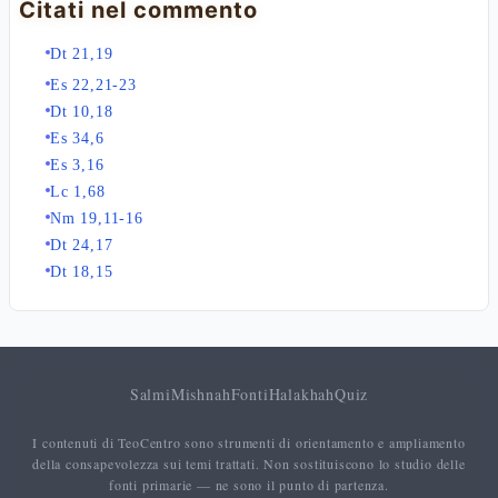
Citati nel commento
Dt 21,19
Es 22,21-23
Dt 10,18
Es 34,6
Es 3,16
Lc 1,68
Nm 19,11-16
Dt 24,17
Dt 18,15
Salmi
Mishnah
Fonti
Halakhah
Quiz
I contenuti di TeoCentro sono strumenti di orientamento e ampliamento
della consapevolezza sui temi trattati. Non sostituiscono lo studio delle
fonti primarie — ne sono il punto di partenza.