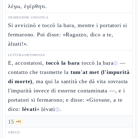
λέγω, ἐγέρθητι.
TRADUZIONE GNOSTICA
Si avvicinò e toccò la bara, mentre i portatori si
fermarono. Poi disse: «Ragazzo, dico a te,
àlzati!».
LETTURA ORTODOSSA
E, accostatosi,
toccò la bara
toccò la bara
—
ⓘ
contatto che trasmette la
tum'at met (l'impurità
di morte)
, ma qui la santità che dà vita sovrasta
l'impurità invece di esserne contaminata —, e i
portatori si fermarono; e disse: «Giovane, a te
dico:
lèvati
»
lèvati
.
ⓘ
15
🗝️
1
GRECO