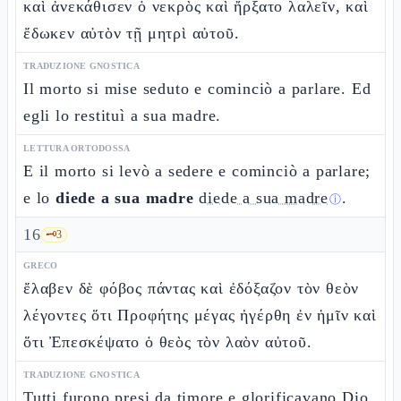
καὶ ἀνεκάθισεν ὁ νεκρὸς καὶ ἤρξατο λαλεῖν, καὶ
ἔδωκεν αὐτὸν τῇ μητρὶ αὐτοῦ.
TRADUZIONE GNOSTICA
Il morto si mise seduto e cominciò a parlare. Ed
egli lo restituì a sua madre.
LETTURA ORTODOSSA
E il morto si levò a sedere e cominciò a parlare;
e lo
diede a sua madre
diede a sua madre
.
ⓘ
16
🗝️
3
GRECO
ἔλαβεν δὲ φόβος πάντας καὶ ἐδόξαζον τὸν θεὸν
λέγοντες ὅτι Προφήτης μέγας ἠγέρθη ἐν ἡμῖν καὶ
ὅτι Ἐπεσκέψατο ὁ θεὸς τὸν λαὸν αὐτοῦ.
TRADUZIONE GNOSTICA
Tutti furono presi da timore e glorificavano Dio,