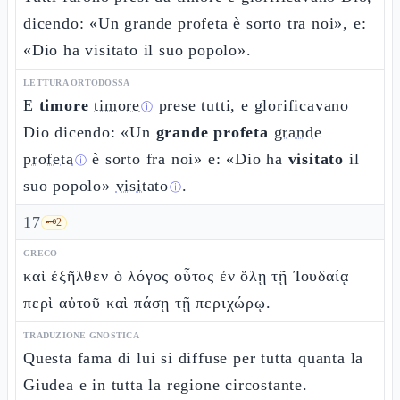
dicendo: «Un grande profeta è sorto tra noi», e:
«Dio ha visitato il suo popolo».
LETTURA ORTODOSSA
E
timore
timore
prese tutti, e glorificavano
ⓘ
Dio dicendo: «Un
grande profeta
grande
profeta
è sorto fra noi» e: «Dio ha
visitato
il
ⓘ
suo popolo»
visitato
.
ⓘ
17
🗝️
2
GRECO
καὶ ἐξῆλθεν ὁ λόγος οὗτος ἐν ὅλῃ τῇ Ἰουδαίᾳ
περὶ αὐτοῦ καὶ πάσῃ τῇ περιχώρῳ.
TRADUZIONE GNOSTICA
Questa fama di lui si diffuse per tutta quanta la
Giudea e in tutta la regione circostante.