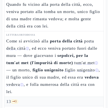
Quando fu vicino alla porta della città, ecco,
veniva portato alla tomba un morto, unico figlio
di una madre rimasta vedova; e molta gente
della città era con lei.
LETTURA ORTODOSSA
Come si avvicinò alla
porta della città
porta
della città
, ed ecco veniva portato fuori dalle
ⓘ
mura — dove giacevano i
sepolcri, per la
tum'at met (l'impurità di morte)
tum'at met
ⓘ
— un morto,
figlio unigenito
figlio unigenito
,
ⓘ
il figlio unico di sua madre, ed essa era
vedova
vedova
, e folla numerosa della città era con
ⓘ
lei.
13
🗝️
3