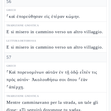
56
GRECO
⸀καὶ ἐπορεύθησαν εἰς ἑτέραν κώμην.
TRADUZIONE GNOSTICA
E si misero in cammino verso un altro villaggio.
LETTURA ORTODOSSA
E si misero in cammino verso un altro villaggio.
57
GRECO
⸀Καὶ πορευομένων αὐτῶν ἐν τῇ ὁδῷ εἶπέν τις
πρὸς αὐτόν· Ἀκολουθήσω σοι ὅπου ⸀ἐὰν
⸀ἀπέρχῃ.
TRADUZIONE GNOSTICA
Mentre camminavano per la strada, un tale gli
disse: «Ti seguirò dovunque tu vada».