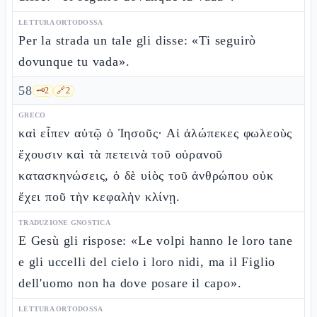
LETTURA ORTODOSSA
Per la strada un tale gli disse: «Ti seguirò
dovunque tu vada».
58
🗝️
2
🔗
2
GRECO
καὶ εἶπεν αὐτῷ ὁ Ἰησοῦς· Αἱ ἀλώπεκες φωλεοὺς
ἔχουσιν καὶ τὰ πετεινὰ τοῦ οὐρανοῦ
κατασκηνώσεις, ὁ δὲ υἱὸς τοῦ ἀνθρώπου οὐκ
ἔχει ποῦ τὴν κεφαλὴν κλίνῃ.
TRADUZIONE GNOSTICA
E Gesù gli rispose: «Le volpi hanno le loro tane
e gli uccelli del cielo i loro nidi, ma il Figlio
dell'uomo non ha dove posare il capo».
LETTURA ORTODOSSA