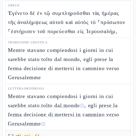
GRECO
Ἐγένετο δὲ ἐν τῷ συμπληροῦσθαι τὰς ἡμέρας
τῆς ἀναλήμψεως αὐτοῦ καὶ αὐτὸς τὸ ⸀πρόσωπον
⸀ἐστήρισεν τοῦ πορεύεσθαι εἰς Ἰερουσαλήμ,
TRADUZIONE GNOSTICA
Mentre stavano compiendosi i giorni in cui
sarebbe stato tolto dal mondo, egli prese la
ferma decisione di mettersi in cammino verso
Gerusalemme
LETTURA ORTODOSSA
Mentre stavano compiendosi i giorni in cui
sarebbe stato tolto dal mondo
, egli
prese la
ⓘ
ferma decisione di mettersi in cammino verso
Gerusalemme
ⓘ
🗝️
2
📜
1
🔗
4