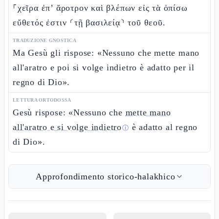
⸀χεῖρα ἐπ’ ἄροτρον καὶ βλέπων εἰς τὰ ὀπίσω
εὔθετός ἐστιν ⸂τῇ βασιλείᾳ⸃ τοῦ θεοῦ.
TRADUZIONE GNOSTICA
Ma Gesù gli rispose: «Nessuno che mette mano
all'aratro e poi si volge indietro è adatto per il
regno di Dio».
LETTURA ORTODOSSA
Gesù rispose: «Nessuno che
mette mano
all'aratro e si volge indietro
è adatto al regno
ⓘ
di Dio».
Approfondimento storico-halakhico