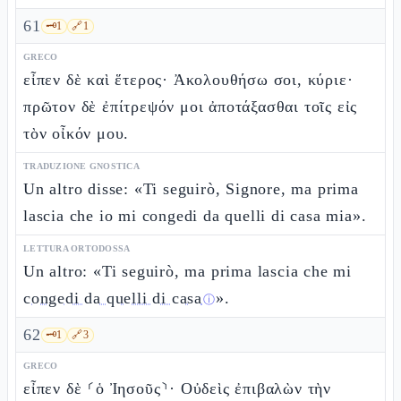
61
🗝️
1
🔗
1
GRECO
εἶπεν δὲ καὶ ἕτερος· Ἀκολουθήσω σοι, κύριε·
πρῶτον δὲ ἐπίτρεψόν μοι ἀποτάξασθαι τοῖς εἰς
τὸν οἶκόν μου.
TRADUZIONE GNOSTICA
Un altro disse: «Ti seguirò, Signore, ma prima
lascia che io mi congedi da quelli di casa mia».
LETTURA ORTODOSSA
Un altro: «Ti seguirò, ma prima lascia che mi
congedi da quelli di casa
».
ⓘ
62
🗝️
1
🔗
3
GRECO
εἶπεν δὲ ⸂ὁ Ἰησοῦς⸃· Οὐδεὶς ἐπιβαλὼν τὴν