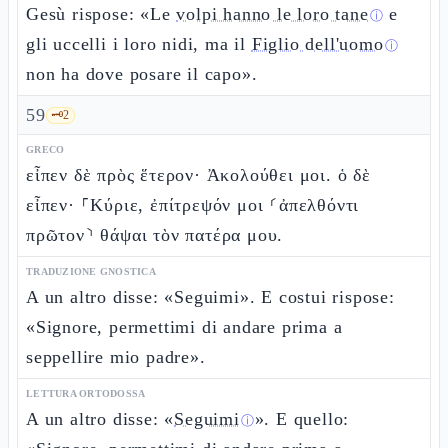
Gesù rispose: «Le
volpi hanno le loro tane
e
ⓘ
gli uccelli i loro nidi, ma il
Figlio dell'uomo
ⓘ
non ha dove posare il capo».
59
🗝️
2
GRECO
εἶπεν δὲ πρὸς ἕτερον· Ἀκολούθει μοι. ὁ δὲ
εἶπεν· ⸀Κύριε, ἐπίτρεψόν μοι ⸂ἀπελθόντι
πρῶτον⸃ θάψαι τὸν πατέρα μου.
TRADUZIONE GNOSTICA
A un altro disse: «Seguimi». E costui rispose:
«Signore, permettimi di andare prima a
seppellire mio padre».
LETTURA ORTODOSSA
A un altro disse: «
Seguimi
». E quello:
ⓘ