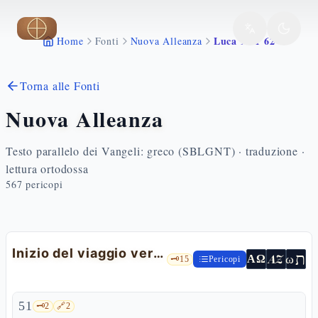
Vai al contenuto principale
Luca 9 51 62
Home
Fonti
Nuova Alleanza
Torna alle Fonti
Nuova Alleanza
Testo parallelo dei Vangeli: greco (SBLGNT) · traduzione ·
lettura ortodossa
567
pericopi
Inizio del viaggio verso Gerusalemme
ת
AZ
ω
ΑΩ
🗝️
15
Pericopi
51
🗝️
2
🔗
2