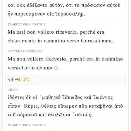
καὶ οὐκ ἐδέξαντο αὐτόν, ὅτι τὸ πρόσωπον αὐτοῦ
ἦν πορευόμενον εἰς Ἰερουσαλήμ.
TRADUZIONE GNOSTICA
Ma essi non vollero riceverlo, perché era
chiaramente in cammino verso Gerusalemme.
LETTURA ORTODOSSA
Ma
non vollero riceverlo, perché era in cammino
verso Gerusalemme
.
ⓘ
54
🗝️
1
🔗
1
GRECO
ἰδόντες δὲ οἱ ⸀μαθηταὶ Ἰάκωβος καὶ Ἰωάννης
εἶπαν· Κύριε, θέλεις εἴπωμεν πῦρ καταβῆναι ἀπὸ
τοῦ οὐρανοῦ καὶ ἀναλῶσαι ⸀αὐτούς;
TRADUZIONE GNOSTICA