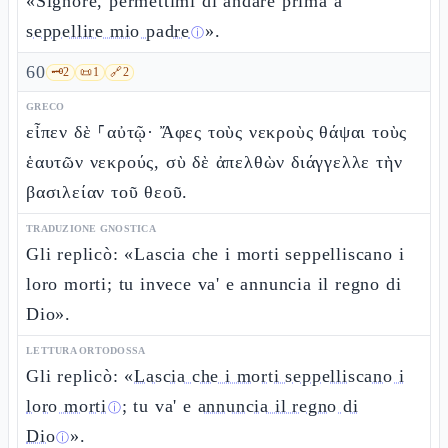
«Signore, permettimi di andare prima a
seppellire mio padre
».
ⓘ
60
🗝️
2
📜
1
🔗
2
GRECO
εἶπεν δὲ ⸀αὐτῷ· Ἄφες τοὺς νεκροὺς θάψαι τοὺς
ἑαυτῶν νεκρούς, σὺ δὲ ἀπελθὼν διάγγελλε τὴν
βασιλείαν τοῦ θεοῦ.
TRADUZIONE GNOSTICA
Gli replicò: «Lascia che i morti seppelliscano i
loro morti; tu invece va' e annuncia il regno di
Dio».
LETTURA ORTODOSSA
Gli replicò: «
Lascia che i morti seppelliscano i
loro morti
; tu va' e
annuncia il regno di
ⓘ
Dio
».
ⓘ