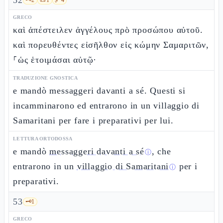
52
GRECO
καὶ ἀπέστειλεν ἀγγέλους πρὸ προσώπου αὐτοῦ.
καὶ πορευθέντες εἰσῆλθον εἰς κώμην Σαμαριτῶν,
⸀ὡς ἑτοιμάσαι αὐτῷ·
TRADUZIONE GNOSTICA
e mandò messaggeri davanti a sé. Questi si
incamminarono ed entrarono in un villaggio di
Samaritani per fare i preparativi per lui.
LETTURA ORTODOSSA
e mandò
messaggeri davanti a sé
, che
ⓘ
entrarono in un
villaggio di Samaritani
per i
ⓘ
preparativi.
53
🗝️
1
GRECO