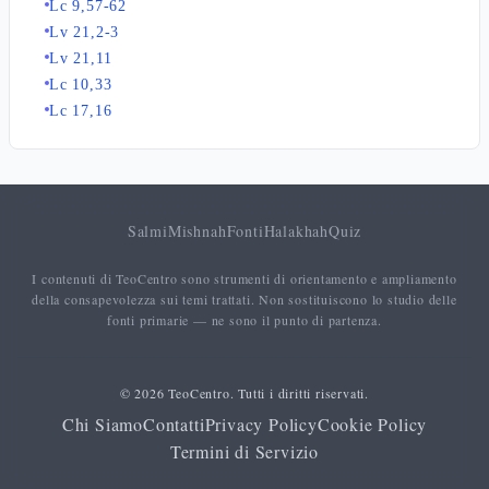
Lc 9,57-62
Lv 21,2-3
Lv 21,11
Lc 10,33
Lc 17,16
Salmi
Mishnah
Fonti
Halakhah
Quiz
I contenuti di TeoCentro sono strumenti di orientamento e ampliamento
della consapevolezza sui temi trattati. Non sostituiscono lo studio delle
fonti primarie — ne sono il punto di partenza.
© 2026 TeoCentro. Tutti i diritti riservati.
Chi Siamo
Contatti
Privacy Policy
Cookie Policy
Termini di Servizio