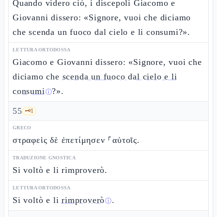
Quando videro ciò, i discepoli Giacomo e
Giovanni dissero: «Signore, vuoi che diciamo
che scenda un fuoco dal cielo e li consumi?».
LETTURA ORTODOSSA
Giacomo e Giovanni dissero: «Signore, vuoi che
diciamo che
scenda un fuoco dal cielo e li
consumi
?».
ⓘ
55
🗝️
1
GRECO
στραφεὶς δὲ ἐπετίμησεν ⸀αὐτοῖς.
TRADUZIONE GNOSTICA
Si voltò e li rimproverò.
LETTURA ORTODOSSA
Si voltò e li
rimproverò
.
ⓘ