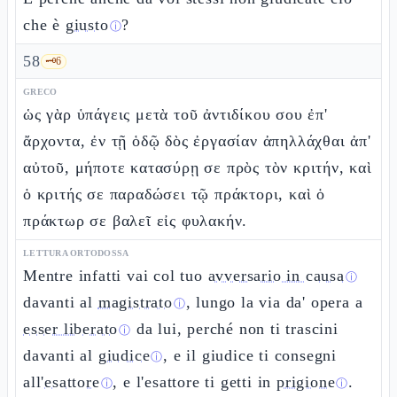
che è
giusto
?
ⓘ
58
🗝️
6
GRECO
ὡς γὰρ ὑπάγεις μετὰ τοῦ ἀντιδίκου σου ἐπ'
ἄρχοντα, ἐν τῇ ὁδῷ δὸς ἐργασίαν ἀπηλλάχθαι ἀπ'
αὐτοῦ, μήποτε κατασύρῃ σε πρὸς τὸν κριτήν, καὶ
ὁ κριτής σε παραδώσει τῷ πράκτορι, καὶ ὁ
πράκτωρ σε βαλεῖ εἰς φυλακήν.
LETTURA ORTODOSSA
Mentre infatti vai col tuo
avversario in causa
ⓘ
davanti al
magistrato
, lungo la via da' opera a
ⓘ
esser liberato
da lui, perché non ti trascini
ⓘ
davanti al
giudice
, e il giudice ti consegni
ⓘ
all'
esattore
, e l'esattore ti getti in
prigione
.
ⓘ
ⓘ