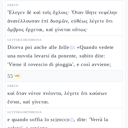
GRECO
Ἔλεγεν δὲ καὶ τοῖς ὄχλοις· Ὅταν ἴδητε νεφέλην
ἀνατέλλουσαν ἐπὶ δυσμῶν, εὐθέως λέγετε ὅτι
ὄμβρος ἔρχεται, καὶ γίνεται οὕτως·
LETTURA ORTODOSSA
Diceva poi anche alle
folle
: «Quando vedete
ⓘ
una nuvola levarsi da ponente, subito dite:
'Viene il rovescio di pioggia', e così avviene;
55
🗝️
1
GRECO
καὶ ὅταν νότον πνέοντα, λέγετε ὅτι καύσων
ἔσται, καὶ γίνεται.
LETTURA ORTODOSSA
e quando soffia lo
scirocco
, dite: 'Verrà la
ⓘ