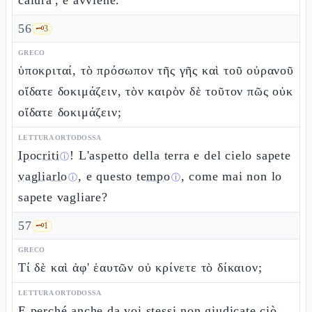
calura', e avviene.
56
🗝️
3
GRECO
ὑποκριταί, τὸ πρόσωπον τῆς γῆς καὶ τοῦ οὐρανοῦ
οἴδατε δοκιμάζειν, τὸν καιρὸν δὲ τοῦτον πῶς οὐκ
οἴδατε δοκιμάζειν;
LETTURA ORTODOSSA
Ipocriti
! L'aspetto della terra e del cielo sapete
ⓘ
vagliarlo
, e questo
tempo
, come mai non lo
ⓘ
ⓘ
sapete vagliare?
57
🗝️
1
GRECO
Τί δὲ καὶ ἀφ' ἑαυτῶν οὐ κρίνετε τὸ δίκαιον;
LETTURA ORTODOSSA
E perché anche da voi stessi non giudicate ciò