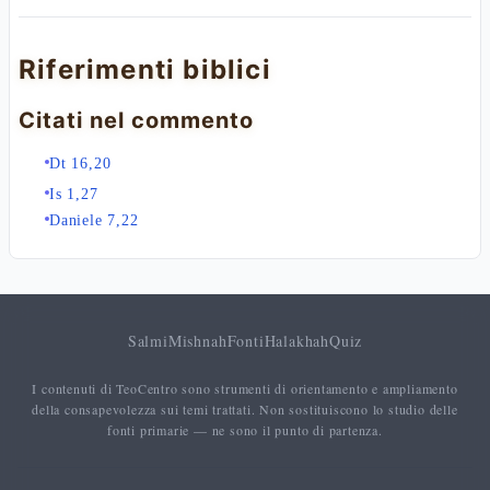
Riferimenti biblici
Citati nel commento
Dt 16,20
Is 1,27
Daniele 7,22
Salmi
Mishnah
Fonti
Halakhah
Quiz
I contenuti di TeoCentro sono strumenti di orientamento e ampliamento
della consapevolezza sui temi trattati. Non sostituiscono lo studio delle
fonti primarie — ne sono il punto di partenza.