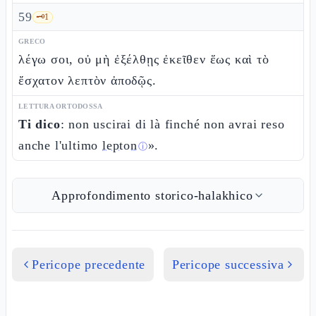
59
🗝️
1
GRECO
λέγω σοι, οὐ μὴ ἐξέλθῃς ἐκεῖθεν ἕως καὶ τὸ
ἔσχατον λεπτὸν ἀποδῷς.
LETTURA ORTODOSSA
Ti dico
: non uscirai di là finché non avrai reso
anche l'ultimo
lepton
».
ⓘ
Approfondimento storico-halakhico
Pericope precedente
Pericope successiva