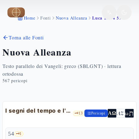
Vai al contenuto principale
Luca 12 54 59
Home
Fonti
Nuova Alleanza
Torna alle Fonti
Nuova Alleanza
Testo parallelo dei Vangeli: greco (SBLGNT) · lettura
ortodossa
567
pericopi
I segni del tempo e l'accordo con l'avversario
ת
AZ
ω
ΑΩ
🗝️
13
Pericopi
54
🗝️
1