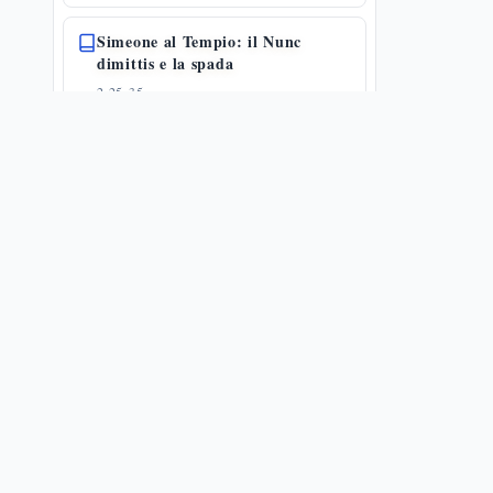
Simeone al Tempio: il Nunc
dimittis e la spada
2,25-35
🔗
19
📜
1
🗝️
28
Anna la profetessa e il ritorno a
Nazaret
2,36-40
🔗
10
🗝️
21
Gesù dodicenne al tempio
2,41-52
🔗
4
📜
4
🗝️
19
Il sincronismo storico e la voce nel
deserto — Lc 3,1-6
3,1-6