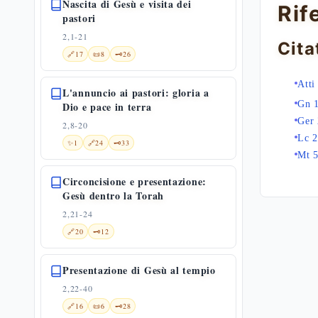
Nascita di Gesù e visita dei
Rif
pastori
2,1-21
Cita
🔗
17
📜
8
🗝️
26
Atti
L'annuncio ai pastori: gloria a
Gn 
Dio e pace in terra
Ger 
2,8-20
Lc 2
✨
1
🔗
24
🗝️
33
Mt 5
Circoncisione e presentazione:
Gesù dentro la Torah
2,21-24
🔗
20
🗝️
12
Presentazione di Gesù al tempio
2,22-40
🔗
16
📜
6
🗝️
28