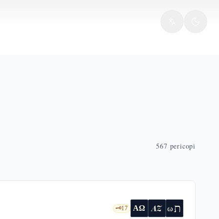
567
pericopi
ת
AZ
ω
ΑΩ
🗝️
17