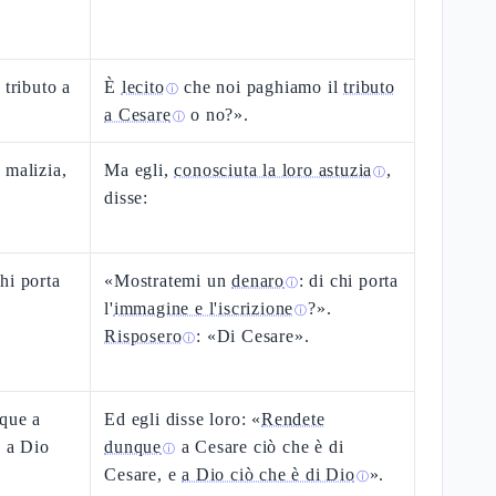
 tributo a
È
lecito
che noi paghiamo il
tributo
ⓘ
a Cesare
o no?».
ⓘ
 malizia,
Ma egli,
conosciuta la loro astuzia
,
ⓘ
disse:
hi porta
«Mostratemi un
denaro
: di chi porta
ⓘ
l'
immagine e l'iscrizione
?».
ⓘ
Risposero
: «Di Cesare».
ⓘ
nque a
Ed egli disse loro: «
Rendete
e a Dio
dunque
a Cesare ciò che è di
ⓘ
Cesare, e
a Dio ciò che è di Dio
».
ⓘ