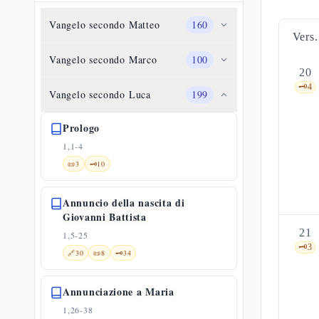
Vangelo secondo Matteo
160
Vers.
Vangelo secondo Marco
100
20
🗝️
4
Vangelo secondo Luca
199
Prologo
1,1-4
📜
3
🗝️
10
Annuncio della nascita di
Giovanni Battista
21
1,5-25
🗝️
3
🔗
30
📜
8
🗝️
34
Annunciazione a Maria
1,26-38