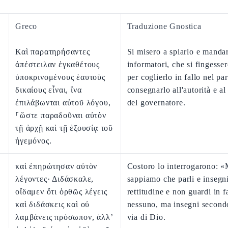
Greco
Traduzione Gnostica
Καὶ παρατηρήσαντες
Si misero a spiarlo e manda
ἀπέστειλαν ἐγκαθέτους
informatori, che si fingesser
ὑποκρινομένους ἑαυτοὺς
per coglierlo in fallo nel par
δικαίους εἶναι, ἵνα
consegnarlo all'autorità e al
ἐπιλάβωνται αὐτοῦ λόγου,
del governatore.
⸀ὥστε παραδοῦναι αὐτὸν
τῇ ἀρχῇ καὶ τῇ ἐξουσίᾳ τοῦ
ἡγεμόνος.
καὶ ἐπηρώτησαν αὐτὸν
Costoro lo interrogarono: «
λέγοντες· Διδάσκαλε,
sappiamo che parli e insegn
οἴδαμεν ὅτι ὀρθῶς λέγεις
rettitudine e non guardi in f
καὶ διδάσκεις καὶ οὐ
nessuno, ma insegni secondo
λαμβάνεις πρόσωπον, ἀλλ’
via di Dio.