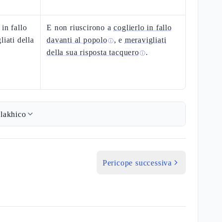
in fallo
E non riuscirono a
coglierlo in fallo
liati della
davanti al popolo
, e
meravigliati
ⓘ
della sua risposta tacquero
.
ⓘ
lakhico
Pericope successiva