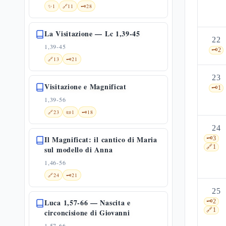
✨
1
🔗
11
🗝️
28
La Visitazione — Lc 1,39-45
22
1,39-45
🗝️
2
🔗
13
🗝️
21
23
Visitazione e Magnificat
🗝️
1
1,39-56
🔗
23
📜
1
🗝️
18
24
Il Magnificat: il cantico di Maria
🗝️
3
🔗
1
sul modello di Anna
1,46-56
🔗
24
🗝️
21
25
Luca 1,57-66 — Nascita e
🗝️
2
🔗
1
circoncisione di Giovanni
1,57-66