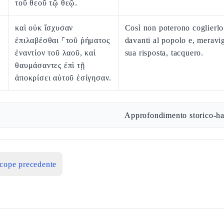
τοῦ θεοῦ τῷ θεῷ.
καὶ οὐκ ἴσχυσαν
Così non poterono coglierlo 
ἐπιλαβέσθαι ⸀τοῦ ῥήματος
davanti al popolo e, meravig
ἐναντίον τοῦ λαοῦ, καὶ
sua risposta, tacquero.
θαυμάσαντες ἐπὶ τῇ
ἀποκρίσει αὐτοῦ ἐσίγησαν.
Approfondimento storico-ha
icope precedente