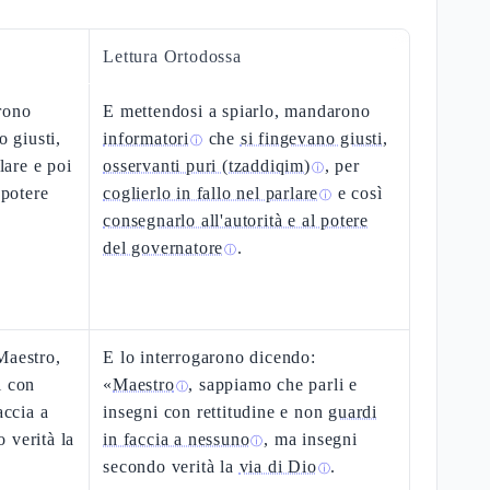
Lettura Ortodossa
rono
E mettendosi a spiarlo, mandarono
o giusti,
informatori
che
si fingevano giusti,
ⓘ
lare e poi
osservanti puri (tzaddiqim)
, per
ⓘ
 potere
coglierlo in fallo nel parlare
e così
ⓘ
consegnarlo all'autorità e al potere
del governatore
.
ⓘ
Maestro,
E lo interrogarono dicendo:
i con
«
Maestro
, sappiamo che parli e
ⓘ
accia a
insegni con rettitudine e non
guardi
 verità la
in faccia a nessuno
, ma insegni
ⓘ
secondo verità la
via di Dio
.
ⓘ