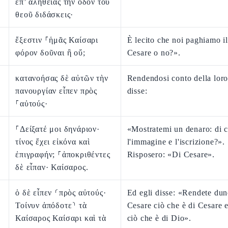
ἐπ’ ἀληθείας τὴν ὁδὸν τοῦ
θεοῦ διδάσκεις·
ἔξεστιν ⸀ἡμᾶς Καίσαρι
È lecito che noi paghiamo il
φόρον δοῦναι ἢ οὔ;
Cesare o no?».
κατανοήσας δὲ αὐτῶν τὴν
Rendendosi conto della loro
πανουργίαν εἶπεν πρὸς
disse:
⸀αὐτούς·
⸀Δείξατέ μοι δηνάριον·
«Mostratemi un denaro: di c
τίνος ἔχει εἰκόνα καὶ
l'immagine e l'iscrizione?».
ἐπιγραφήν; ⸀ἀποκριθέντες
Risposero: «Di Cesare».
δὲ εἶπαν· Καίσαρος.
ὁ δὲ εἶπεν ⸂πρὸς αὐτούς·
Ed egli disse: «Rendete du
Τοίνυν ἀπόδοτε⸃ τὰ
Cesare ciò che è di Cesare 
Καίσαρος Καίσαρι καὶ τὰ
ciò che è di Dio».