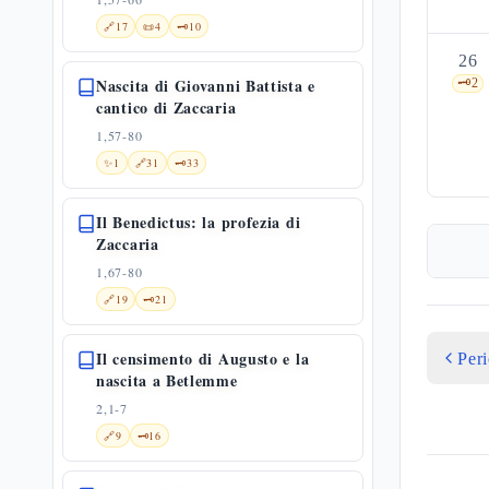
🔗
17
📜
4
🗝️
10
26
Nascita di Giovanni Battista e
🗝️
2
cantico di Zaccaria
1,57-80
✨
1
🔗
31
🗝️
33
Il Benedictus: la profezia di
Zaccaria
1,67-80
🔗
19
🗝️
21
Il censimento di Augusto e la
Per
nascita a Betlemme
2,1-7
🔗
9
🗝️
16