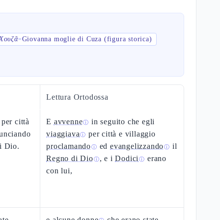
 Χουζᾶ
Giovanna moglie di Cuza (figura storica)
=
Lettura Ortodossa
per città
E
avvenne
in seguito che egli
ⓘ
nunciando
viaggiava
per città e villaggio
ⓘ
i Dio.
proclamando
ed
evangelizzando
il
ⓘ
ⓘ
Regno di Dio
, e i
Dodici
erano
ⓘ
ⓘ
con lui,
ate
e alcune
donne
che erano state