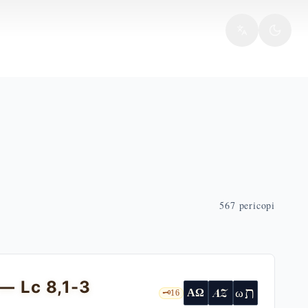
567
pericopi
— Lc 8,1-3
ת
AZ
ω
ΑΩ
🗝️
16