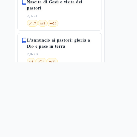
Nascita di Gesù e visita dei
pastori
2,1-21
🔗
17
📜
8
🗝️
26
L'annuncio ai pastori: gloria a
Dio e pace in terra
2,8-20
✨
1
🔗
24
🗝️
33
Circoncisione e presentazione:
Gesù dentro la Torah
2,21-24
🔗
20
🗝️
12
Presentazione di Gesù al tempio
2,22-40
🔗
16
📜
6
🗝️
28