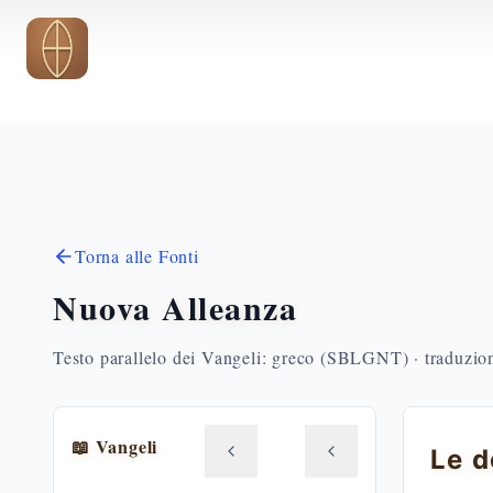
Vai al contenuto principale
Torna alle Fonti
Nuova Alleanza
Testo parallelo dei Vangeli: greco (SBLGNT) · traduzione
📖 Vangeli
Le d