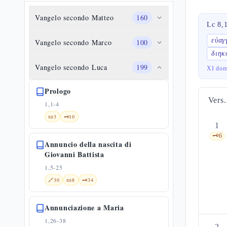
Vangelo secondo Matteo
160
Lc 8,
εὐαγ
Vangelo secondo Marco
100
διηκ
Vangelo secondo Luca
199
XI dom
Prologo
Vers.
1,1-4
📜
3
🗝️
10
1
🗝️
6
Annuncio della nascita di
Giovanni Battista
1,5-25
🔗
30
📜
8
🗝️
34
Annunciazione a Maria
1,26-38
2