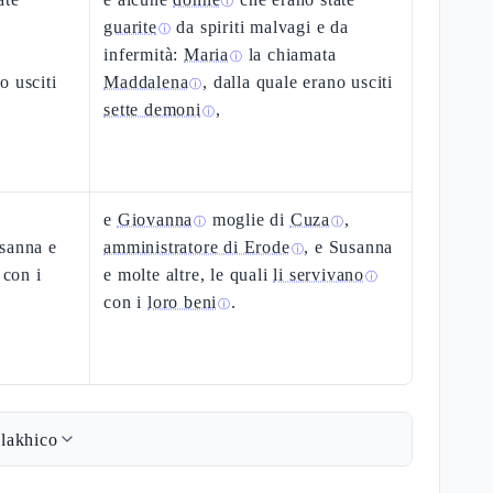
ⓘ
guarite
da spiriti malvagi e da
ⓘ
infermità:
Maria
la chiamata
ⓘ
o usciti
Maddalena
, dalla quale erano usciti
ⓘ
sette demoni
,
ⓘ
e
Giovanna
moglie di
Cuza
,
ⓘ
ⓘ
usanna e
amministratore di Erode
, e Susanna
ⓘ
 con i
e molte altre, le quali
li servivano
ⓘ
con i
loro beni
.
ⓘ
lakhico