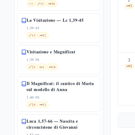
✨
1
🔗
11
🗝️
28
🗝️
5
La Visitazione — Lc 1,39-45
1,39-45
🔗
13
🗝️
21
Visitazione e Magnificat
1,39-56
3
🗝️
5
🔗
23
📜
1
🗝️
18
Il Magnificat: il cantico di Maria
sul modello di Anna
1,46-56
🔗
24
🗝️
21
Luca 1,57-66 — Nascita e
circoncisione di Giovanni
1,57-66