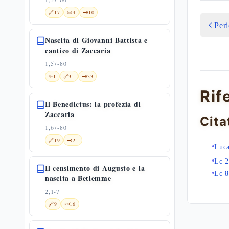
🔗
17
📜
4
🗝️
10
Per
Nascita di Giovanni Battista e
cantico di Zaccaria
1,57-80
✨
1
🔗
31
🗝️
33
Rif
Il Benedictus: la profezia di
Zaccaria
Cita
1,67-80
🔗
19
🗝️
21
Luca
Lc 2
Il censimento di Augusto e la
Lc 8
nascita a Betlemme
2,1-7
🔗
9
🗝️
16