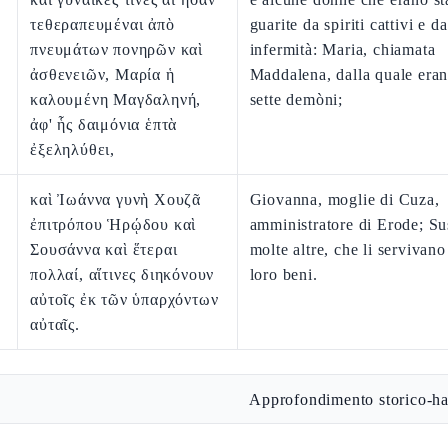
τεθεραπευμέναι ἀπὸ
guarite da spiriti cattivi e da
πνευμάτων πονηρῶν καὶ
infermità: Maria, chiamata
ἀσθενειῶν, Μαρία ἡ
Maddalena, dalla quale eran
καλουμένη Μαγδαληνή,
sette demòni;
ἀφ' ἧς δαιμόνια ἑπτὰ
ἐξεληλύθει,
καὶ Ἰωάννα γυνὴ Χουζᾶ
Giovanna, moglie di Cuza,
ἐπιτρόπου Ἡρῴδου καὶ
amministratore di Erode; S
Σουσάννα καὶ ἕτεραι
molte altre, che li servivano
πολλαί, αἵτινες διηκόνουν
loro beni.
αὐτοῖς ἐκ τῶν ὑπαρχόντων
αὐταῖς.
Approfondimento storico-ha