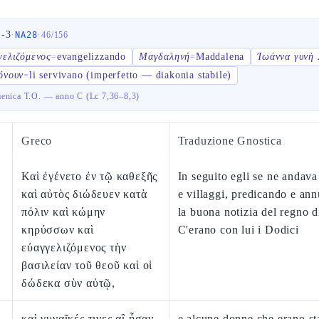
1-3
·
·
NA28
46
/
156
γελιζόμενος
evangelizzando
Μαγδαληνή
Maddalena
Ἰωάννα γυνὴ
=
=
όνουν
li servivano (imperfetto — diakonia stabile)
=
enica T.O. — anno C (Lc 7,36–8,3)
Greco
Traduzione Gnostica
Καὶ ἐγένετο ἐν τῷ καθεξῆς
In seguito egli se ne andava 
καὶ αὐτὸς διώδευεν κατὰ
e villaggi, predicando e an
πόλιν καὶ κώμην
la buona notizia del regno d
κηρύσσων καὶ
C'erano con lui i Dodici
εὐαγγελιζόμενος τὴν
βασιλείαν τοῦ θεοῦ καὶ οἱ
δώδεκα σὺν αὐτῷ,
καὶ γυναῖκές τινες αἳ ἦσαν
e alcune donne che erano st