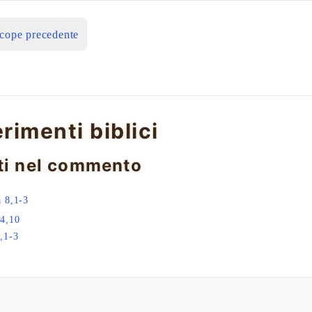
icope precedente
erimenti biblici
ti nel commento
 8,1-3
4,10
,1-3