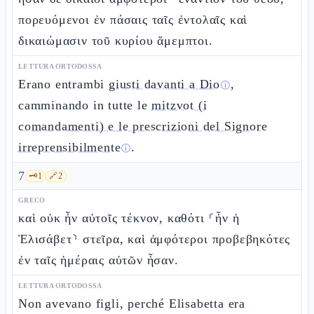
πορευόμενοι ἐν πάσαις ταῖς ἐντολαῖς καὶ
δικαιώμασιν τοῦ κυρίου ἄμεμπτοι.
LETTURA ORTODOSSA
Erano entrambi
giusti davanti a Dio
,
ⓘ
camminando in tutte le
mitzvot (i
comandamenti) e le prescrizioni del Signore
irreprensibilmente
.
ⓘ
7
🗝️
1
🔗
2
GRECO
καὶ οὐκ ἦν αὐτοῖς τέκνον, καθότι ⸂ἦν ἡ
Ἐλισάβετ⸃ στεῖρα, καὶ ἀμφότεροι προβεβηκότες
ἐν ταῖς ἡμέραις αὐτῶν ἦσαν.
LETTURA ORTODOSSA
Non avevano figli, perché Elisabetta era