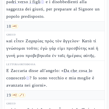
padri verso i figli
e i disobbedienti alla
ⓘ
saggezza dei giusti, per preparare al Signore un
popolo predisposto.
18
🗝️
1
GRECO
καὶ εἶπεν Ζαχαρίας πρὸς τὸν ἄγγελον· Κατὰ τί
γνώσομαι τοῦτο; ἐγὼ γάρ εἰμι πρεσβύτης καὶ ἡ
γυνή μου προβεβηκυῖα ἐν ταῖς ἡμέραις αὐτῆς.
LETTURA ORTODOSSA
E Zaccaria disse all'angelo: «
Da che cosa lo
conoscerò
? Io sono vecchio e mia moglie è
ⓘ
avanzata nei giorni».
19
🗝️
2
🔗
1
GRECO