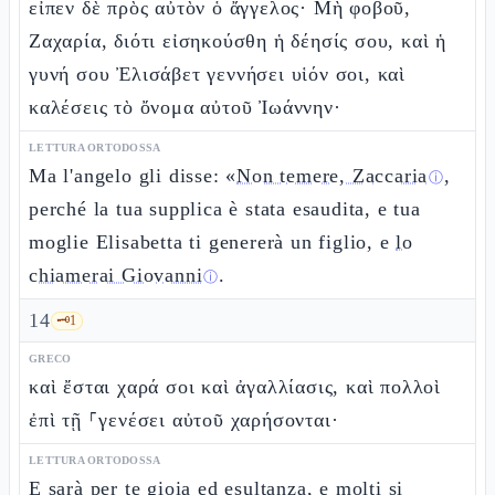
εἶπεν δὲ πρὸς αὐτὸν ὁ ἄγγελος· Μὴ φοβοῦ,
Ζαχαρία, διότι εἰσηκούσθη ἡ δέησίς σου, καὶ ἡ
γυνή σου Ἐλισάβετ γεννήσει υἱόν σοι, καὶ
καλέσεις τὸ ὄνομα αὐτοῦ Ἰωάννην·
LETTURA ORTODOSSA
Ma l'angelo gli disse: «
Non temere, Zaccaria
,
ⓘ
perché la tua supplica è stata esaudita, e tua
moglie Elisabetta ti genererà un figlio, e
lo
chiamerai Giovanni
.
ⓘ
14
🗝️
1
GRECO
καὶ ἔσται χαρά σοι καὶ ἀγαλλίασις, καὶ πολλοὶ
ἐπὶ τῇ ⸀γενέσει αὐτοῦ χαρήσονται·
LETTURA ORTODOSSA
E sarà per te gioia ed esultanza, e molti
si