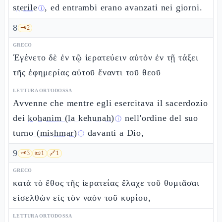
sterile
, ed entrambi erano avanzati nei giorni.
ⓘ
8
🗝️
2
GRECO
Ἐγένετο δὲ ἐν τῷ ἱερατεύειν αὐτὸν ἐν τῇ τάξει
τῆς ἐφημερίας αὐτοῦ ἔναντι τοῦ θεοῦ
LETTURA ORTODOSSA
Avvenne che mentre egli esercitava il sacerdozio
dei
kohanim (la kehunah)
nell'ordine del suo
ⓘ
turno (mishmar)
davanti a Dio,
ⓘ
9
🗝️
3
📜
1
🔗
1
GRECO
κατὰ τὸ ἔθος τῆς ἱερατείας ἔλαχε τοῦ θυμιᾶσαι
εἰσελθὼν εἰς τὸν ναὸν τοῦ κυρίου,
LETTURA ORTODOSSA