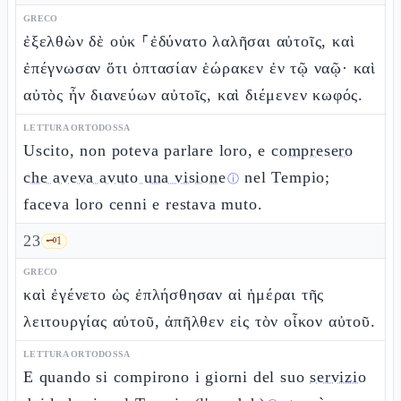
GRECO
ἐξελθὼν δὲ οὐκ ⸀ἐδύνατο λαλῆσαι αὐτοῖς, καὶ
ἐπέγνωσαν ὅτι ὀπτασίαν ἑώρακεν ἐν τῷ ναῷ· καὶ
αὐτὸς ἦν διανεύων αὐτοῖς, καὶ διέμενεν κωφός.
LETTURA ORTODOSSA
Uscito, non poteva parlare loro, e
compresero
che aveva avuto una visione
nel Tempio;
ⓘ
faceva loro cenni e restava muto.
23
🗝️
1
GRECO
καὶ ἐγένετο ὡς ἐπλήσθησαν αἱ ἡμέραι τῆς
λειτουργίας αὐτοῦ, ἀπῆλθεν εἰς τὸν οἶκον αὐτοῦ.
LETTURA ORTODOSSA
E quando si compirono i giorni del suo
servizio