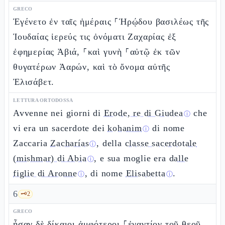
GRECO
Ἐγένετο ἐν ταῖς ἡμέραις ⸀Ἡρῴδου βασιλέως τῆς
Ἰουδαίας ἱερεύς τις ὀνόματι Ζαχαρίας ἐξ
ἐφημερίας Ἀβιά, ⸀καὶ γυνὴ ⸀αὐτῷ ἐκ τῶν
θυγατέρων Ἀαρών, καὶ τὸ ὄνομα αὐτῆς
Ἐλισάβετ.
LETTURA ORTODOSSA
Avvenne nei giorni di
Erode, re di Giudea
che
ⓘ
vi era un sacerdote dei
kohanim
di nome
ⓘ
Zaccaria
Zacharías
, della
classe sacerdotale
ⓘ
(mishmar) di Abia
, e sua moglie era
dalle
ⓘ
figlie di Aronne
, di nome
Elisabetta
.
ⓘ
ⓘ
6
🗝️
2
GRECO
ἦσαν δὲ δίκαιοι ἀμφότεροι ⸀ἐναντίον τοῦ θεοῦ,