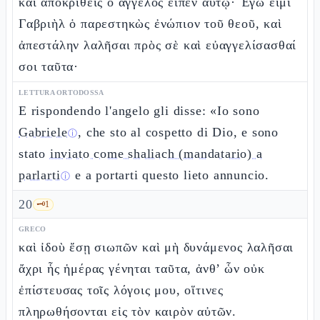
καὶ ἀποκριθεὶς ὁ ἄγγελος εἶπεν αὐτῷ· Ἐγώ εἰμι
Γαβριὴλ ὁ παρεστηκὼς ἐνώπιον τοῦ θεοῦ, καὶ
ἀπεστάλην λαλῆσαι πρὸς σὲ καὶ εὐαγγελίσασθαί
σοι ταῦτα·
LETTURA ORTODOSSA
E rispondendo l'angelo gli disse: «Io sono
Gabriele
, che sto al cospetto di Dio, e sono
ⓘ
stato
inviato come shaliach (mandatario) a
parlarti
e a portarti questo lieto annuncio.
ⓘ
20
🗝️
1
GRECO
καὶ ἰδοὺ ἔσῃ σιωπῶν καὶ μὴ δυνάμενος λαλῆσαι
ἄχρι ἧς ἡμέρας γένηται ταῦτα, ἀνθ’ ὧν οὐκ
ἐπίστευσας τοῖς λόγοις μου, οἵτινες
πληρωθήσονται εἰς τὸν καιρὸν αὐτῶν.