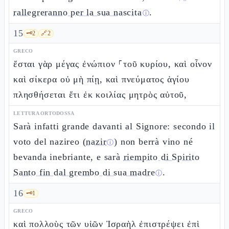
rallegreranno per la sua nascita
.
ⓘ
15
🗝️
2
🔗
2
GRECO
ἔσται γὰρ μέγας ἐνώπιον ⸀τοῦ κυρίου, καὶ οἶνον
καὶ σίκερα οὐ μὴ πίῃ, καὶ πνεύματος ἁγίου
πλησθήσεται ἔτι ἐκ κοιλίας μητρὸς αὐτοῦ,
LETTURA ORTODOSSA
Sarà infatti grande davanti al Signore: secondo il
voto del nazireo (
nazir
) non berrà vino né
ⓘ
bevanda inebriante, e sarà
riempito di Spirito
Santo fin dal grembo di sua madre
.
ⓘ
16
🗝️
1
GRECO
καὶ πολλοὺς τῶν υἱῶν Ἰσραὴλ ἐπιστρέψει ἐπὶ