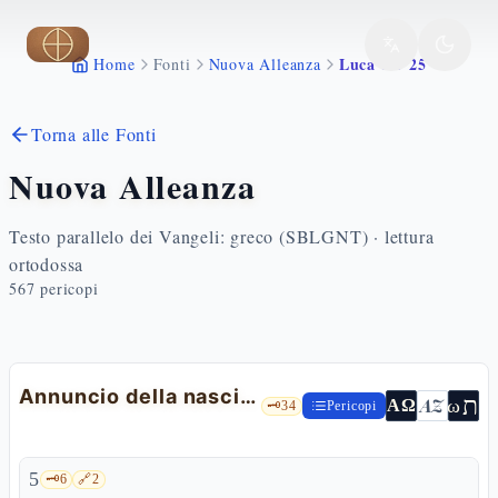
Vai al contenuto principale
Luca 1 5 25
Home
Fonti
Nuova Alleanza
Torna alle Fonti
Nuova Alleanza
Testo parallelo dei Vangeli: greco (SBLGNT) · lettura
ortodossa
567
pericopi
Annuncio della nascita di Giovanni Battista
ת
AZ
ω
ΑΩ
🗝️
34
Pericopi
5
🗝️
6
🔗
2