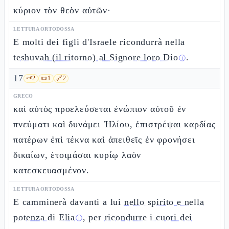
κύριον τὸν θεὸν αὐτῶν·
LETTURA ORTODOSSA
E molti dei figli d'Israele ricondurrà nella
teshuvah (il ritorno) al Signore loro Dio
.
ⓘ
17
🗝️
2
📜
1
🔗
2
GRECO
καὶ αὐτὸς προελεύσεται ἐνώπιον αὐτοῦ ἐν
πνεύματι καὶ δυνάμει Ἠλίου, ἐπιστρέψαι καρδίας
πατέρων ἐπὶ τέκνα καὶ ἀπειθεῖς ἐν φρονήσει
δικαίων, ἑτοιμάσαι κυρίῳ λαὸν
κατεσκευασμένον.
LETTURA ORTODOSSA
E camminerà davanti a lui
nello spirito e nella
potenza di Elia
, per
ricondurre i cuori dei
ⓘ