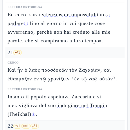
LETTURA ORTODOSSA
Ed ecco, sarai
silenzioso e impossibilitato a
parlare
fino al giorno in cui queste cose
ⓘ
avverranno, perché non hai creduto alle mie
parole, che si compiranno a loro tempo».
21
🗝️
1
GRECO
Καὶ ἦν ὁ λαὸς προσδοκῶν τὸν Ζαχαρίαν, καὶ
ἐθαύμαζον ἐν τῷ χρονίζειν ⸂ἐν τῷ ναῷ αὐτόν⸃.
LETTURA ORTODOSSA
Intanto il popolo aspettava Zaccaria e si
meravigliava del suo
indugiare nel Tempio
(l'heikhal)
.
ⓘ
22
🗝️
1
📜
1
🔗
1