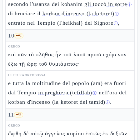
secondo l'usanza dei kohanim
gli toccò in sorte
ⓘ
di bruciare il
korban d'incenso (la ketoret)
ⓘ
entrato nel
Tempio (l'heikhal) del Signore
,
ⓘ
10
🗝️
2
GRECO
καὶ πᾶν τὸ πλῆθος ἦν τοῦ λαοῦ προσευχόμενον
ἔξω τῇ ὥρᾳ τοῦ θυμιάματος·
LETTURA ORTODOSSA
e tutta la moltitudine del popolo (am) era fuori
dal Tempio
in preghiera (tefillah)
nell'ora del
ⓘ
korban d'incenso (la ketoret del tamid)
.
ⓘ
11
🗝️
2
GRECO
ὤφθη δὲ αὐτῷ ἄγγελος κυρίου ἑστὼς ἐκ δεξιῶν