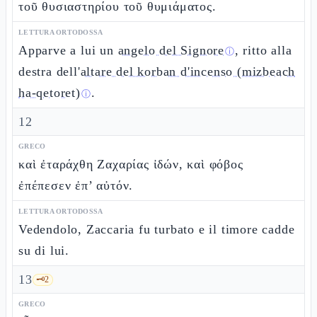
τοῦ θυσιαστηρίου τοῦ θυμιάματος.
LETTURA ORTODOSSA
Apparve a lui un
angelo del Signore
, ritto alla
ⓘ
destra dell'
altare del korban d'incenso (mizbeach
ha-qetoret)
.
ⓘ
12
GRECO
καὶ ἐταράχθη Ζαχαρίας ἰδών, καὶ φόβος
ἐπέπεσεν ἐπ’ αὐτόν.
LETTURA ORTODOSSA
Vedendolo, Zaccaria fu turbato e il timore cadde
su di lui.
13
🗝️
2
GRECO