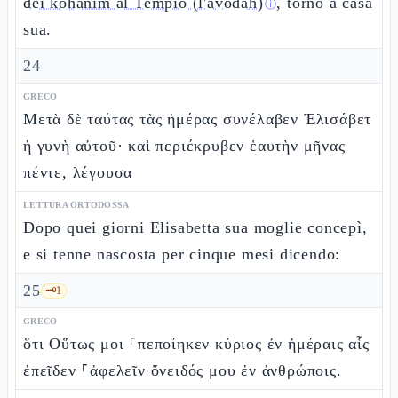
dei kohanim al Tempio (l'avodah)
, tornò a casa
ⓘ
sua.
24
GRECO
Μετὰ δὲ ταύτας τὰς ἡμέρας συνέλαβεν Ἐλισάβετ
ἡ γυνὴ αὐτοῦ· καὶ περιέκρυβεν ἑαυτὴν μῆνας
πέντε, λέγουσα
LETTURA ORTODOSSA
Dopo quei giorni Elisabetta sua moglie concepì,
e si tenne nascosta per cinque mesi dicendo:
25
🗝️
1
GRECO
ὅτι Οὕτως μοι ⸀πεποίηκεν κύριος ἐν ἡμέραις αἷς
ἐπεῖδεν ⸀ἀφελεῖν ὄνειδός μου ἐν ἀνθρώποις.