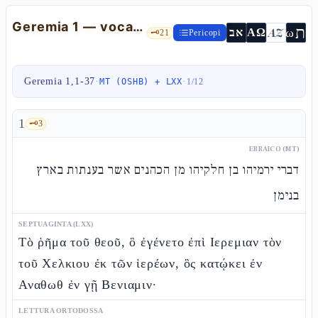
Geremia 1 — vocazione (TM) vs atto d'accusa (LXX): la cucitura cap.1/2
ת
AZ
ω
אב
ΑΩ
🗝️
21
Pericopi
Geremia 1,1-37
·
·
MT (OSHB) + LXX
1
/
12
1
🗝️
3
EBRAICO (MT)
דברי ירמיהו בן חלקיהו מן הכהנים אשר בענתות בארץ
בנימן
SEPTUAGINTA (LXX)
Τὸ ῥῆμα τοῦ θεοῦ, ὃ ἐγένετο ἐπὶ Ιερεμιαν τὸν
τοῦ Χελκιου ἐκ τῶν ἱερέων, ὃς κατῴκει ἐν
Αναθωθ ἐν γῇ Βενιαμιν·
LETTURA ORTODOSSA