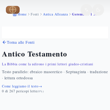
Vai al contenuto principale
Geremia 1 1 37
Home
Fonti
Antica Alleanza
Torna alle Fonti
Antico Testamento
La Bibbia come la udirono i primi lettori giudeo-cristiani
Testo parallelo: ebraico masoretico · Septuaginta · traduzione
· lettura ortodossa
Come leggiamo il testo
→
0
di
267
pericopi lette
(
0
%)