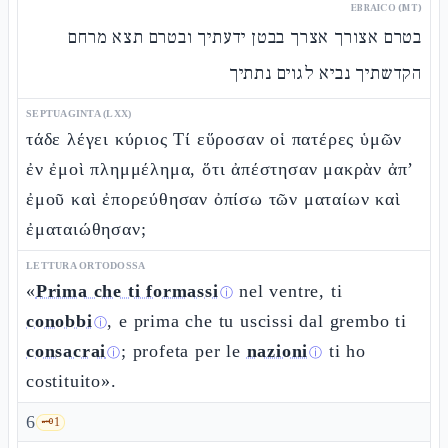
EBRAICO (MT)
בטרם אצורך אצרך בבטן ידעתיך ובטרם תצא מרחם
הקדשתיך נביא לגוים נתתיך
SEPTUAGINTA (LXX)
τάδε λέγει κύριος Τί εὕροσαν οἱ πατέρες ὑμῶν
ἐν ἐμοὶ πλημμέλημα, ὅτι ἀπέστησαν μακρὰν ἀπ’
ἐμοῦ καὶ ἐπορεύθησαν ὀπίσω τῶν ματαίων καὶ
ἐματαιώθησαν;
LETTURA ORTODOSSA
«
Prima che ti formassi
nel ventre, ti
ⓘ
conobbi
, e prima che tu uscissi dal grembo ti
ⓘ
consacrai
; profeta per le
nazioni
ti ho
ⓘ
ⓘ
costituito».
6
🗝️
1