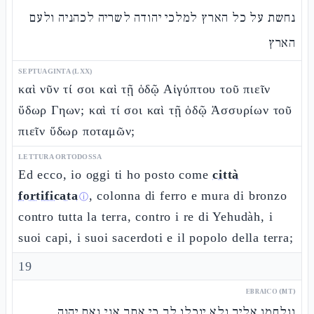
נחשת על כל הארץ למלכי יהודה לשריה לכהניה ולעם
הארץ
SEPTUAGINTA (LXX)
καὶ νῦν τί σοι καὶ τῇ ὁδῷ Αἰγύπτου τοῦ πιεῖν
ὕδωρ Γηων; καὶ τί σοι καὶ τῇ ὁδῷ Ἀσσυρίων τοῦ
πιεῖν ὕδωρ ποταμῶν;
LETTURA ORTODOSSA
Ed ecco, io oggi ti ho posto come
città
fortificata
, colonna di ferro e mura di bronzo
ⓘ
contro tutta la terra, contro i re di Yehudàh, i
suoi capi, i suoi sacerdoti e il popolo della terra;
19
EBRAICO (MT)
ונלחמו אליך ולא יוכלו לך כי אתך אני נאם יהוה