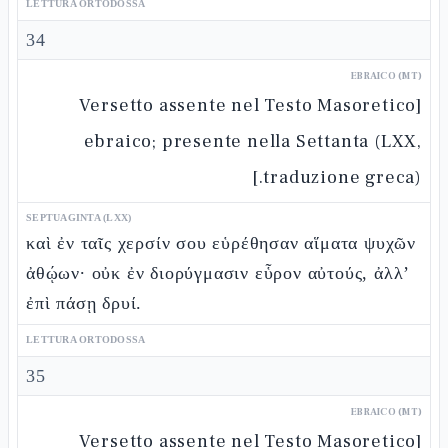
LETTURA ORTODOSSA
34
EBRAICO (MT)
[Versetto assente nel Testo Masoretico
ebraico; presente nella Settanta (LXX,
traduzione greca).]
SEPTUAGINTA (LXX)
καὶ ἐν ταῖς χερσίν σου εὑρέθησαν αἵματα ψυχῶν
ἀθῴων· οὐκ ἐν διορύγμασιν εὗρον αὐτούς, ἀλλ’
ἐπὶ πάσῃ δρυί.
LETTURA ORTODOSSA
35
EBRAICO (MT)
[Versetto assente nel Testo Masoretico