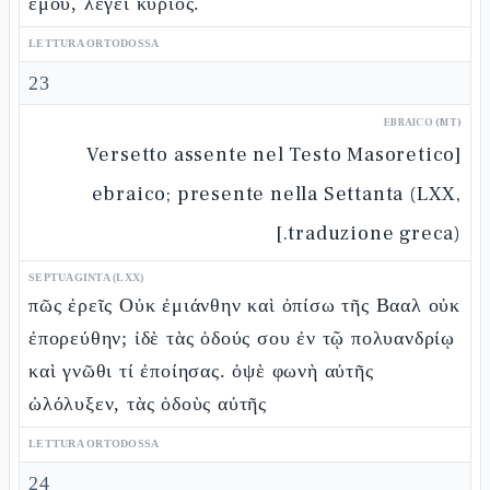
ἐμοῦ, λέγει κύριος.
LETTURA ORTODOSSA
23
EBRAICO (MT)
[Versetto assente nel Testo Masoretico
ebraico; presente nella Settanta (LXX,
traduzione greca).]
SEPTUAGINTA (LXX)
πῶς ἐρεῖς Οὐκ ἐμιάνθην καὶ ὀπίσω τῆς Βααλ οὐκ
ἐπορεύθην; ἰδὲ τὰς ὁδούς σου ἐν τῷ πολυανδρίῳ
καὶ γνῶθι τί ἐποίησας. ὀψὲ φωνὴ αὐτῆς
ὠλόλυξεν, τὰς ὁδοὺς αὐτῆς
LETTURA ORTODOSSA
24