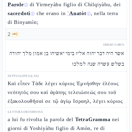
Parole
di Yirmeyàhu figlio di Chilqiyàhu, dei
ⓘ
sacerdoti
che erano in
ʿAnatòt
, nella terra
ⓘ
ⓘ
di Binyamìn;
2
🗝️
1
EBRAICO (MT)
אשר היה דבר יהוה אליו בימי יאשיהו בן אמון מלך יהודה
בשלש עשרה שנה למלכו
SEPTUAGINTA (LXX)
Καὶ εἶπεν Τάδε λέγει κύριος Ἐμνήσθην ἐλέους
νεότητός σου καὶ ἀγάπης τελειώσεώς σου τοῦ
ἐξακολουθῆσαί σε τῷ ἁγίῳ Ισραηλ, λέγει κύριος
LETTURA ORTODOSSA
a lui fu rivolta la parola del
TetraGramma
nei
giorni di Yoshiyàhu figlio di Amòn, re di