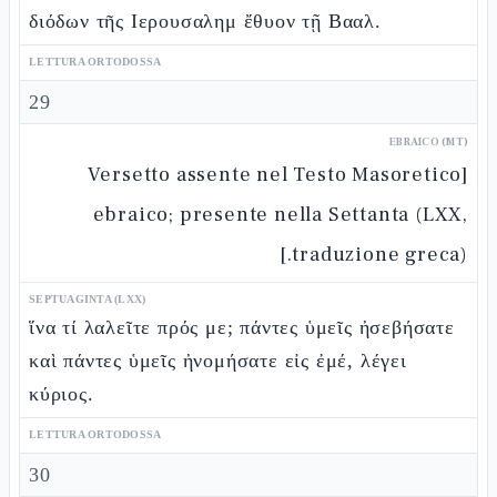
διόδων τῆς Ιερουσαλημ ἔθυον τῇ Βααλ.
LETTURA ORTODOSSA
29
EBRAICO (MT)
[Versetto assente nel Testo Masoretico
ebraico; presente nella Settanta (LXX,
traduzione greca).]
SEPTUAGINTA (LXX)
ἵνα τί λαλεῖτε πρός με; πάντες ὑμεῖς ἠσεβήσατε
καὶ πάντες ὑμεῖς ἠνομήσατε εἰς ἐμέ, λέγει
κύριος.
LETTURA ORTODOSSA
30