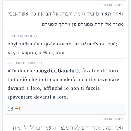
EBRAICO (MT)
ואתה תאזר מתניך וקמת ודברת אליהם את כל אשר אנכי
אצוך אל תחת מפניהם פן אחתך לפניהם
SEPTUAGINTA (LXX)
οὐχὶ ταῦτα ἐποίησέν σοι τὸ καταλιπεῖν σε ἐμέ;
λέγει κύριος ὁ θεός σου.
LETTURA ORTODOSSA
«Tu dunque
cingiti i fianchi
, àlzati e di' loro
ⓘ
tutto ciò che io ti comanderò; non ti spaventare
davanti a loro, affinché io non ti faccia
spaventare davanti a loro.
18
🗝️
1
EBRAICO (MT)
ואני הנה נתתיך היום לעיר מבצר ולעמוד ברזל ולחמות