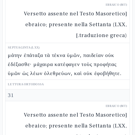
EBRAICO (MT)
[Versetto assente nel Testo Masoretico
ebraico; presente nella Settanta (LXX,
traduzione greca).]
SEPTUAGINTA (LXX)
μάτην ἐπάταξα τὰ τέκνα ὑμῶν, παιδείαν οὐκ
ἐδέξασθε· μάχαιρα κατέφαγεν τοὺς προφήτας
ὑμῶν ὡς λέων ὀλεθρεύων, καὶ οὐκ ἐφοβήθητε.
LETTURA ORTODOSSA
31
EBRAICO (MT)
[Versetto assente nel Testo Masoretico
ebraico; presente nella Settanta (LXX,