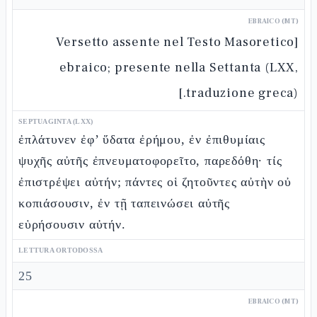
EBRAICO (MT)
[Versetto assente nel Testo Masoretico
ebraico; presente nella Settanta (LXX,
traduzione greca).]
SEPTUAGINTA (LXX)
ἐπλάτυνεν ἐφ’ ὕδατα ἐρήμου, ἐν ἐπιθυμίαις
ψυχῆς αὐτῆς ἐπνευματοφορεῖτο, παρεδόθη· τίς
ἐπιστρέψει αὐτήν; πάντες οἱ ζητοῦντες αὐτὴν οὐ
κοπιάσουσιν, ἐν τῇ ταπεινώσει αὐτῆς
εὑρήσουσιν αὐτήν.
LETTURA ORTODOSSA
25
EBRAICO (MT)