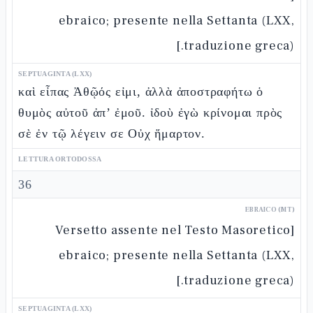
ebraico; presente nella Settanta (LXX,
traduzione greca).]
SEPTUAGINTA (LXX)
καὶ εἶπας Ἀθῷός εἰμι, ἀλλὰ ἀποστραφήτω ὁ
θυμὸς αὐτοῦ ἀπ’ ἐμοῦ. ἰδοὺ ἐγὼ κρίνομαι πρὸς
σὲ ἐν τῷ λέγειν σε Οὐχ ἥμαρτον.
LETTURA ORTODOSSA
36
EBRAICO (MT)
[Versetto assente nel Testo Masoretico
ebraico; presente nella Settanta (LXX,
traduzione greca).]
SEPTUAGINTA (LXX)