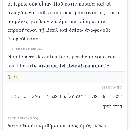
οἱ ἱερεῖς οὐκ εἶπαν Ποῦ ἐστιν κύριος; καὶ οἱ
ἀντεχόμενοι τοῦ νόμου οὐκ ἠπίσταντό με, καὶ οἱ
ποιμένες ἠσέβουν εἰς ἐμέ, καὶ οἱ προφῆται
ἐπροφήτευον τῇ Βααλ καὶ ὀπίσω ἀνωφελοῦς
ἐπορεύθησαν.
LETTURA ORTODOSSA
Non temere davanti a loro, perché io sono con te
per liberarti,
oracolo del TetraGramma
».
ⓘ
9
🗝️
1
EBRAICO (MT)
וישלח יהוה את ידו ויגע על פי ויאמר יהוה אלי הנה נתתי
דברי בפיך
SEPTUAGINTA (LXX)
διὰ τοῦτο ἔτι κριθήσομαι πρὸς ὑμᾶς, λέγει