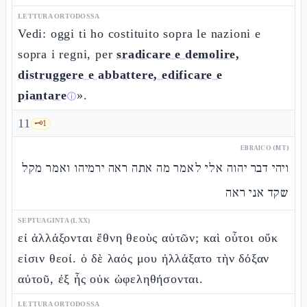
LETTURA ORTODOSSA
Vedi: oggi ti ho costituito sopra le nazioni e
sopra i regni, per
sradicare e demolire,
distruggere e abbattere, edificare e
piantare
».
ⓘ
11
🗝️
1
EBRAICO (MT)
ויהי דבר יהוה אלי לאמר מה אתה ראה ירמיהו ואמר מקל
שקד אני ראה
SEPTUAGINTA (LXX)
εἰ ἀλλάξονται ἔθνη θεοὺς αὐτῶν; καὶ οὗτοι οὔκ
εἰσιν θεοί. ὁ δὲ λαός μου ἠλλάξατο τὴν δόξαν
αὐτοῦ, ἐξ ἧς οὐκ ὠφεληθήσονται.
LETTURA ORTODOSSA