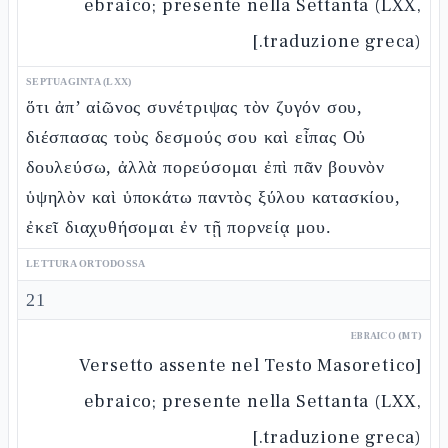
ebraico; presente nella Settanta (LXX,
traduzione greca).]
SEPTUAGINTA (LXX)
ὅτι ἀπ’ αἰῶνος συνέτριψας τὸν ζυγόν σου,
διέσπασας τοὺς δεσμούς σου καὶ εἶπας Οὐ
δουλεύσω, ἀλλὰ πορεύσομαι ἐπὶ πᾶν βουνὸν
ὑψηλὸν καὶ ὑποκάτω παντὸς ξύλου κατασκίου,
ἐκεῖ διαχυθήσομαι ἐν τῇ πορνείᾳ μου.
LETTURA ORTODOSSA
21
EBRAICO (MT)
[Versetto assente nel Testo Masoretico
ebraico; presente nella Settanta (LXX,
traduzione greca).]