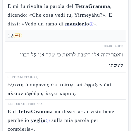
E mi fu rivolta la parola del
TetraGramma
,
dicendo: «Che cosa vedi tu, Yirmeyàhu?». E
dissi: «Vedo un ramo di
mandorlo
».
ⓘ
12
🗝️
1
EBRAICO (MT)
ויאמר יהוה אלי היטבת לראות כי שקד אני על דברי
לעשתו
SEPTUAGINTA (LXX)
ἐξέστη ὁ οὐρανὸς ἐπὶ τούτῳ καὶ ἔφριξεν ἐπὶ
πλεῖον σφόδρα, λέγει κύριος.
LETTURA ORTODOSSA
E il
TetraGramma
mi disse: «Hai visto bene,
perché io
veglio
sulla mia parola per
ⓘ
compierla».