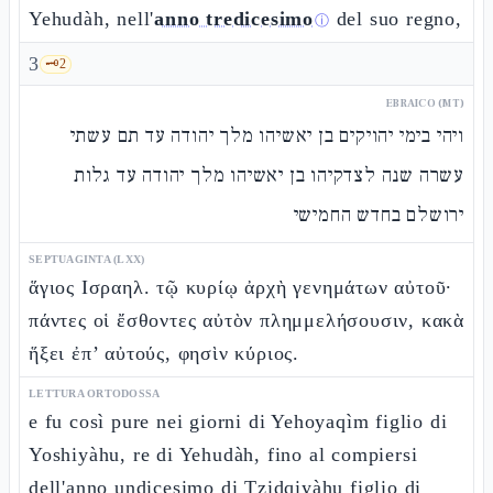
Yehudàh, nell'
anno tredicesimo
del suo regno,
ⓘ
3
🗝️
2
EBRAICO (MT)
ויהי בימי יהויקים בן יאשיהו מלך יהודה עד תם עשתי
עשרה שנה לצדקיהו בן יאשיהו מלך יהודה עד גלות
ירושלם בחדש החמישי
SEPTUAGINTA (LXX)
ἅγιος Ισραηλ. τῷ κυρίῳ ἀρχὴ γενημάτων αὐτοῦ·
πάντες οἱ ἔσθοντες αὐτὸν πλημμελήσουσιν, κακὰ
ἥξει ἐπ’ αὐτούς, φησὶν κύριος.
LETTURA ORTODOSSA
e fu così pure nei giorni di Yehoyaqìm figlio di
Yoshiyàhu, re di Yehudàh, fino al compiersi
dell'anno undicesimo di Tzidqiyàhu figlio di