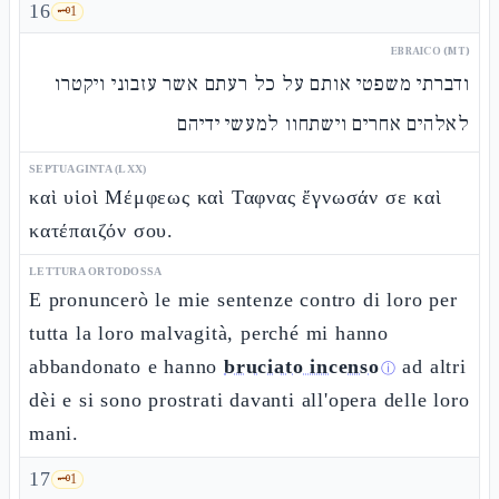
16
🗝️
1
EBRAICO (MT)
ודברתי משפטי אותם על כל רעתם אשר עזבוני ויקטרו
לאלהים אחרים וישתחוו למעשי ידיהם
SEPTUAGINTA (LXX)
καὶ υἱοὶ Μέμφεως καὶ Ταφνας ἔγνωσάν σε καὶ
κατέπαιζόν σου.
LETTURA ORTODOSSA
E pronuncerò le mie sentenze contro di loro per
tutta la loro malvagità, perché mi hanno
abbandonato e hanno
bruciato incenso
ad altri
ⓘ
dèi e si sono prostrati davanti all'opera delle loro
mani.
17
🗝️
1