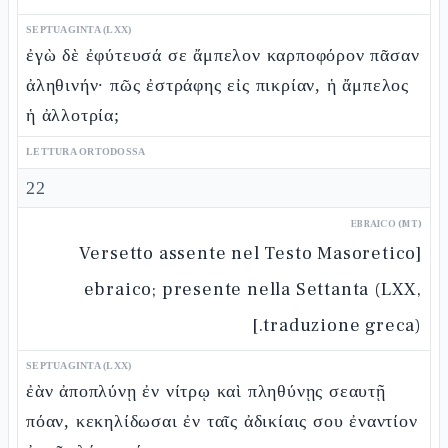
SEPTUAGINTA (LXX)
ἐγὼ δὲ ἐφύτευσά σε ἄμπελον καρποφόρον πᾶσαν
ἀληθινήν· πῶς ἐστράφης εἰς πικρίαν, ἡ ἄμπελος
ἡ ἀλλοτρία;
LETTURA ORTODOSSA
22
EBRAICO (MT)
[Versetto assente nel Testo Masoretico
ebraico; presente nella Settanta (LXX,
traduzione greca).]
SEPTUAGINTA (LXX)
ἐὰν ἀποπλύνῃ ἐν νίτρῳ καὶ πληθύνῃς σεαυτῇ
πόαν, κεκηλίδωσαι ἐν ταῖς ἀδικίαις σου ἐναντίον