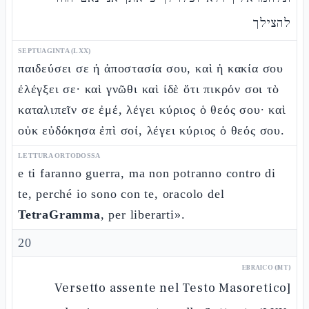
להצילך
SEPTUAGINTA (LXX)
παιδεύσει σε ἡ ἀποστασία σου, καὶ ἡ κακία σου
ἐλέγξει σε· καὶ γνῶθι καὶ ἰδὲ ὅτι πικρόν σοι τὸ
καταλιπεῖν σε ἐμέ, λέγει κύριος ὁ θεός σου· καὶ
οὐκ εὐδόκησα ἐπὶ σοί, λέγει κύριος ὁ θεός σου.
LETTURA ORTODOSSA
e ti faranno guerra, ma non potranno contro di
te, perché io sono con te, oracolo del
TetraGramma
, per liberarti».
20
EBRAICO (MT)
[Versetto assente nel Testo Masoretico