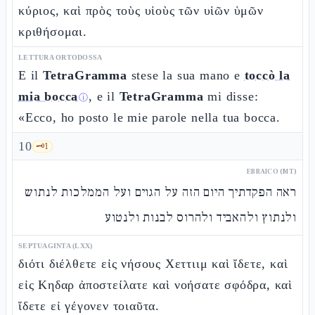
κύριος, καὶ πρὸς τοὺς υἱοὺς τῶν υἱῶν ὑμῶν
κριθήσομαι.
LETTURA ORTODOSSA
E il
TetraGramma
stese la sua mano e
toccò la
mia bocca
, e il
TetraGramma
mi disse:
ⓘ
«Ecco, ho posto le mie parole nella tua bocca.
10
🗝️
1
EBRAICO (MT)
ראה הפקדתיך היום הזה על הגוים ועל הממלכות לנתוש
ולנתוץ ולהאביד ולהרוס לבנות ולנטוע
SEPTUAGINTA (LXX)
διότι διέλθετε εἰς νήσους Χεττιιμ καὶ ἴδετε, καὶ
εἰς Κηδαρ ἀποστείλατε καὶ νοήσατε σφόδρα, καὶ
ἴδετε εἰ γέγονεν τοιαῦτα.