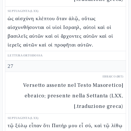
SEPTUAGINTA (LXX)
ὡς αἰσχύνη κλέπτου ὅταν ἁλῷ, οὕτως
αἰσχυνθήσονται οἱ υἱοὶ Ισραηλ, αὐτοὶ καὶ οἱ
βασιλεῖς αὐτῶν καὶ οἱ ἄρχοντες αὐτῶν καὶ οἱ
ἱερεῖς αὐτῶν καὶ οἱ προφῆται αὐτῶν.
LETTURA ORTODOSSA
27
EBRAICO (MT)
[Versetto assente nel Testo Masoretico
ebraico; presente nella Settanta (LXX,
traduzione greca).]
SEPTUAGINTA (LXX)
τῷ ξύλῳ εἶπαν ὅτι Πατήρ μου εἶ σύ, καὶ τῷ λίθῳ