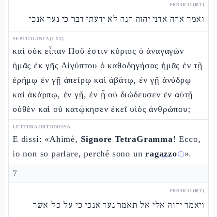
EBRAICO (MT)
ואמר אהה אדני יהוה הנה לא ידעתי דבר כי נער אנכי
SEPTUAGINTA (LXX)
καὶ οὐκ εἶπαν Ποῦ ἐστιν κύριος ὁ ἀναγαγὼν
ἡμᾶς ἐκ γῆς Αἰγύπτου ὁ καθοδηγήσας ἡμᾶς ἐν τῇ
ἐρήμῳ ἐν γῇ ἀπείρῳ καὶ ἀβάτῳ, ἐν γῇ ἀνύδρῳ
καὶ ἀκάρπῳ, ἐν γῇ, ἐν ᾗ οὐ διώδευσεν ἐν αὐτῇ
οὐθὲν καὶ οὐ κατῴκησεν ἐκεῖ υἱὸς ἀνθρώπου;
LETTURA ORTODOSSA
E dissi: «Ahimè,
Signore TetraGramma
! Ecco,
io non so parlare, perché sono un
ragazzo
».
ⓘ
7
EBRAICO (MT)
ויאמר יהוה אלי אל תאמר נער אנכי כי על כל אשר