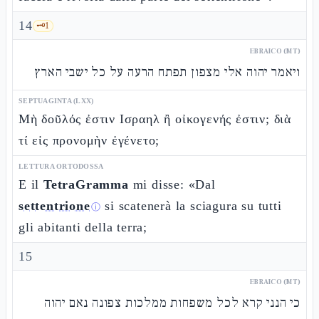
14
🗝️
1
EBRAICO (MT)
ויאמר יהוה אלי מצפון תפתח הרעה על כל ישבי הארץ
SEPTUAGINTA (LXX)
Μὴ δοῦλός ἐστιν Ισραηλ ἢ οἰκογενής ἐστιν; διὰ
τί εἰς προνομὴν ἐγένετο;
LETTURA ORTODOSSA
E il
TetraGramma
mi disse: «Dal
settentrione
si scatenerà la sciagura su tutti
ⓘ
gli abitanti della terra;
15
EBRAICO (MT)
כי הנני קרא לכל משפחות ממלכות צפונה נאם יהוה