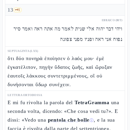
13
🗝️
1
EBRAICO (MT)
ויהי דבר יהוה אלי שנית לאמר מה אתה ראה ואמר סיר
נפוח אני ראה ופניו מפני צפונה
SEPTUAGINTA (LXX)
ὅτι δύο πονηρὰ ἐποίησεν ὁ λαός μου· ἐμὲ
ἐγκατέλιπον, πηγὴν ὕδατος ζωῆς, καὶ ὤρυξαν
ἑαυτοῖς λάκκους συντετριμμένους, οἳ οὐ
δυνήσονται ὕδωρ συνέχειν.
LETTURA ORTODOSSA
E mi fu rivolta la parola del
TetraGramma
una
seconda volta, dicendo: «Che cosa vedi tu?». E
dissi: «Vedo una
pentola che bolle
, e la sua
ⓘ
faccia è rivolta dalla parte del settentrione».