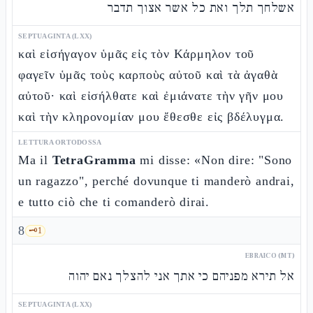
אשלחך תלך ואת כל אשר אצוך תדבר
SEPTUAGINTA (LXX)
καὶ εἰσήγαγον ὑμᾶς εἰς τὸν Κάρμηλον τοῦ
φαγεῖν ὑμᾶς τοὺς καρποὺς αὐτοῦ καὶ τὰ ἀγαθὰ
αὐτοῦ· καὶ εἰσήλθατε καὶ ἐμιάνατε τὴν γῆν μου
καὶ τὴν κληρονομίαν μου ἔθεσθε εἰς βδέλυγμα.
LETTURA ORTODOSSA
Ma il
TetraGramma
mi disse: «Non dire: "Sono
un ragazzo", perché dovunque ti manderò andrai,
e tutto ciò che ti comanderò dirai.
8
🗝️
1
EBRAICO (MT)
אל תירא מפניהם כי אתך אני להצלך נאם יהוה
SEPTUAGINTA (LXX)