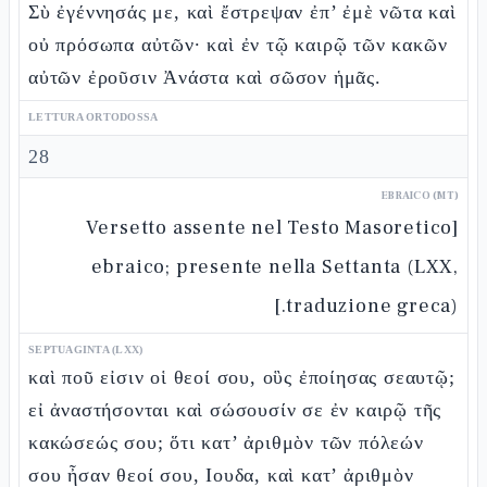
Σὺ ἐγέννησάς με, καὶ ἔστρεψαν ἐπ’ ἐμὲ νῶτα καὶ
οὐ πρόσωπα αὐτῶν· καὶ ἐν τῷ καιρῷ τῶν κακῶν
αὐτῶν ἐροῦσιν Ἀνάστα καὶ σῶσον ἡμᾶς.
LETTURA ORTODOSSA
28
EBRAICO (MT)
[Versetto assente nel Testo Masoretico
ebraico; presente nella Settanta (LXX,
traduzione greca).]
SEPTUAGINTA (LXX)
καὶ ποῦ εἰσιν οἱ θεοί σου, οὓς ἐποίησας σεαυτῷ;
εἰ ἀναστήσονται καὶ σώσουσίν σε ἐν καιρῷ τῆς
κακώσεώς σου; ὅτι κατ’ ἀριθμὸν τῶν πόλεών
σου ἦσαν θεοί σου, Ιουδα, καὶ κατ’ ἀριθμὸν