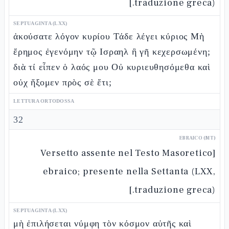
traduzione greca).]
SEPTUAGINTA (LXX)
ἀκούσατε λόγον κυρίου Τάδε λέγει κύριος Μὴ
ἔρημος ἐγενόμην τῷ Ισραηλ ἢ γῆ κεχερσωμένη;
διὰ τί εἶπεν ὁ λαός μου Οὐ κυριευθησόμεθα καὶ
οὐχ ἥξομεν πρὸς σὲ ἔτι;
LETTURA ORTODOSSA
32
EBRAICO (MT)
[Versetto assente nel Testo Masoretico
ebraico; presente nella Settanta (LXX,
traduzione greca).]
SEPTUAGINTA (LXX)
μὴ ἐπιλήσεται νύμφη τὸν κόσμον αὐτῆς καὶ