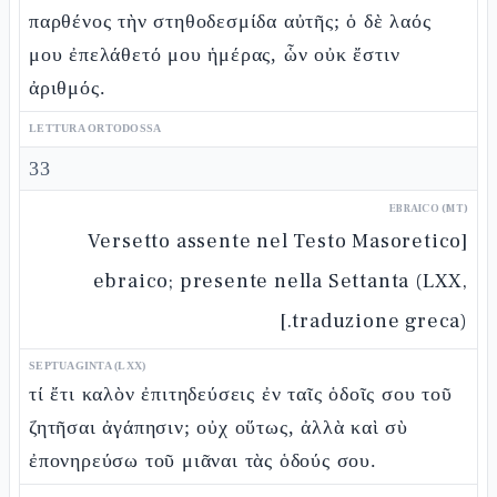
παρθένος τὴν στηθοδεσμίδα αὐτῆς; ὁ δὲ λαός
μου ἐπελάθετό μου ἡμέρας, ὧν οὐκ ἔστιν
ἀριθμός.
LETTURA ORTODOSSA
33
EBRAICO (MT)
[Versetto assente nel Testo Masoretico
ebraico; presente nella Settanta (LXX,
traduzione greca).]
SEPTUAGINTA (LXX)
τί ἔτι καλὸν ἐπιτηδεύσεις ἐν ταῖς ὁδοῖς σου τοῦ
ζητῆσαι ἀγάπησιν; οὐχ οὕτως, ἀλλὰ καὶ σὺ
ἐπονηρεύσω τοῦ μιᾶναι τὰς ὁδούς σου.