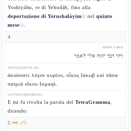
Yoshiyàhu, re di Yehudàh, fino alla
deportazione di Yerushalàyim
nel
quinto
ⓘ
mese
.
ⓘ
4
EBRAICO (MT)
ויהי דבר יהוה אלי לאמר
SEPTUAGINTA (LXX)
ἀκούσατε λόγον κυρίου, οἶκος Ιακωβ καὶ πᾶσα
πατριὰ οἴκου Ισραηλ.
LETTURA ORTODOSSA
E mi fu rivolta la parola del
TetraGramma
,
dicendo:
5
🗝️
4
🔗
1