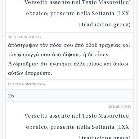
[Versetto assente nel Testo Masoretico
ebraico; presente nella Settanta (LXX,
traduzione greca).]
SEPTUAGINTA (LXX)
ἀπόστρεψον τὸν πόδα σου ἀπὸ ὁδοῦ τραχείας καὶ
τὸν φάρυγγά σου ἀπὸ δίψους. ἡ δὲ εἶπεν
Ἀνδριοῦμαι· ὅτι ἠγαπήκει ἀλλοτρίους καὶ ὀπίσω
αὐτῶν ἐπορεύετο.
LETTURA ORTODOSSA
26
EBRAICO (MT)
[Versetto assente nel Testo Masoretico
ebraico; presente nella Settanta (LXX,
traduzione greca).]