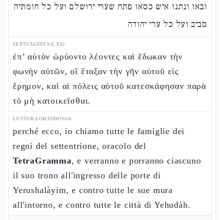
ובאו ונתנו איש כסאו פתח שערי ירושלם ועל כל חומתיה
סביב ועל כל ערי יהודה
SEPTUAGINTA (LXX)
ἐπ’ αὐτὸν ὠρύοντο λέοντες καὶ ἔδωκαν τὴν
φωνὴν αὐτῶν, οἳ ἔταξαν τὴν γῆν αὐτοῦ εἰς
ἔρημον, καὶ αἱ πόλεις αὐτοῦ κατεσκάφησαν παρὰ
τὸ μὴ κατοικεῖσθαι.
LETTURA ORTODOSSA
perché ecco, io chiamo tutte le famiglie dei
regni del settentrione, oracolo del
TetraGramma
, e verranno e porranno ciascuno
il suo trono all'ingresso delle porte di
Yerushalàyim, e contro tutte le sue mura
all'intorno, e contro tutte le città di Yehudàh.