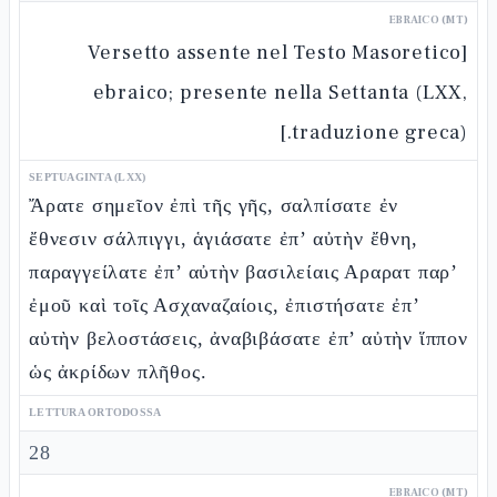
EBRAICO (MT)
[Versetto assente nel Testo Masoretico
ebraico; presente nella Settanta (LXX,
traduzione greca).]
SEPTUAGINTA (LXX)
Ἄρατε σημεῖον ἐπὶ τῆς γῆς, σαλπίσατε ἐν
ἔθνεσιν σάλπιγγι, ἁγιάσατε ἐπ’ αὐτὴν ἔθνη,
παραγγείλατε ἐπ’ αὐτὴν βασιλείαις Αραρατ παρ’
ἐμοῦ καὶ τοῖς Ασχαναζαίοις, ἐπιστήσατε ἐπ’
αὐτὴν βελοστάσεις, ἀναβιβάσατε ἐπ’ αὐτὴν ἵππον
ὡς ἀκρίδων πλῆθος.
LETTURA ORTODOSSA
28
EBRAICO (MT)