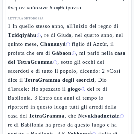
ἄνεμον καύσωνα διαφθείροντα.
LETTURA ORTODOSSA
1 In quello stesso anno, all'inizio del regno di
Tzidqiyàhu
, re di Giuda, nel quarto anno, nel
ⓘ
quinto mese,
Chananyà
figlio di Azzùr, il
ⓘ
profeta che era di
Gàbaon
, mi parlò nella
casa
ⓘ
del TetraGramma
, sotto gli occhi dei
ⓘ
sacerdoti e di tutto il popolo, dicendo: 2 «Così
dice il
TetraGramma degli eserciti
, Dio
d'Israele: Ho spezzato il
giogo
del re di
ⓘ
Babilonia. 3 Entro due anni di tempo io
riporterò in questo luogo tutti gli arredi della
casa del
TetraGramma
, che
Nevukhadnetzàr
ⓘ
re di Babilonia ha preso da questo luogo e ha
portato a Babilonia. 4 E
Yekhonyà
figlio di