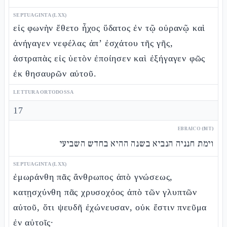
SEPTUAGINTA (LXX)
εἰς φωνὴν ἔθετο ἦχος ὕδατος ἐν τῷ οὐρανῷ καὶ
ἀνήγαγεν νεφέλας ἀπ’ ἐσχάτου τῆς γῆς,
ἀστραπὰς εἰς ὑετὸν ἐποίησεν καὶ ἐξήγαγεν φῶς
ἐκ θησαυρῶν αὐτοῦ.
LETTURA ORTODOSSA
17
EBRAICO (MT)
וימת חנניה הנביא בשנה ההיא בחדש השביעי
SEPTUAGINTA (LXX)
ἐμωράνθη πᾶς ἄνθρωπος ἀπὸ γνώσεως,
κατῃσχύνθη πᾶς χρυσοχόος ἀπὸ τῶν γλυπτῶν
αὐτοῦ, ὅτι ψευδῆ ἐχώνευσαν, οὐκ ἔστιν πνεῦμα
ἐν αὐτοῖς·