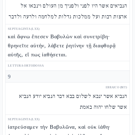
הנביאים אשר היו לפני ולפניך מן העולם וינבאו אל
ארצות רבות ועל ממלכות גדלות למלחמה ולרעה ולדבר
SEPTUAGINTA (LXX)
καὶ ἄφνω ἔπεσεν Βαβυλὼν καὶ συνετρίβη·
θρηνεῖτε αὐτήν, λάβετε ῥητίνην τῇ διαφθορᾷ
αὐτῆς, εἴ πως ἰαθήσεται.
LETTURA ORTODOSSA
9
EBRAICO (MT)
הנביא אשר ינבא לשלום בבא דבר הנביא יודע הנביא
אשר שלחו יהוה באמת
SEPTUAGINTA (LXX)
ἰατρεύσαμεν τὴν Βαβυλῶνα, καὶ οὐκ ἰάθη·