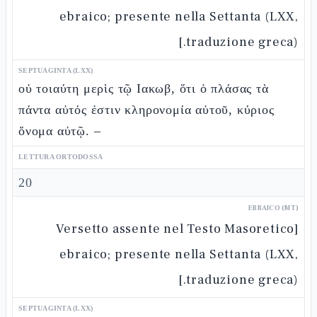
ebraico; presente nella Settanta (LXX,
traduzione greca).]
SEPTUAGINTA (LXX)
οὐ τοιαύτη μερὶς τῷ Ιακωβ, ὅτι ὁ πλάσας τὰ
πάντα αὐτός ἐστιν κληρονομία αὐτοῦ, κύριος
ὄνομα αὐτῷ. –
LETTURA ORTODOSSA
20
EBRAICO (MT)
[Versetto assente nel Testo Masoretico
ebraico; presente nella Settanta (LXX,
traduzione greca).]
SEPTUAGINTA (LXX)