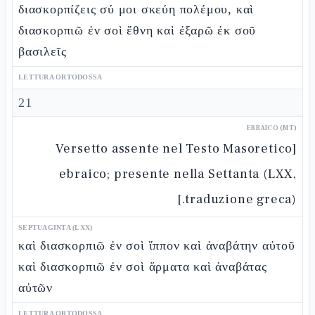
διασκορπίζεις σύ μοι σκεύη πολέμου, καὶ
διασκορπιῶ ἐν σοὶ ἔθνη καὶ ἐξαρῶ ἐκ σοῦ
βασιλεῖς
LETTURA ORTODOSSA
21
EBRAICO (MT)
[Versetto assente nel Testo Masoretico
ebraico; presente nella Settanta (LXX,
traduzione greca).]
SEPTUAGINTA (LXX)
καὶ διασκορπιῶ ἐν σοὶ ἵππον καὶ ἀναβάτην αὐτοῦ
καὶ διασκορπιῶ ἐν σοὶ ἅρματα καὶ ἀναβάτας
αὐτῶν
LETTURA ORTODOSSA