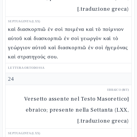
traduzione greca).]
SEPTUAGINTA (LXX)
καὶ διασκορπιῶ ἐν σοὶ ποιμένα καὶ τὸ ποίμνιον
αὐτοῦ καὶ διασκορπιῶ ἐν σοὶ γεωργὸν καὶ τὸ
γεώργιον αὐτοῦ καὶ διασκορπιῶ ἐν σοὶ ἡγεμόνας
καὶ στρατηγούς σου.
LETTURA ORTODOSSA
24
EBRAICO (MT)
[Versetto assente nel Testo Masoretico
ebraico; presente nella Settanta (LXX,
traduzione greca).]
SEPTUAGINTA (LXX)