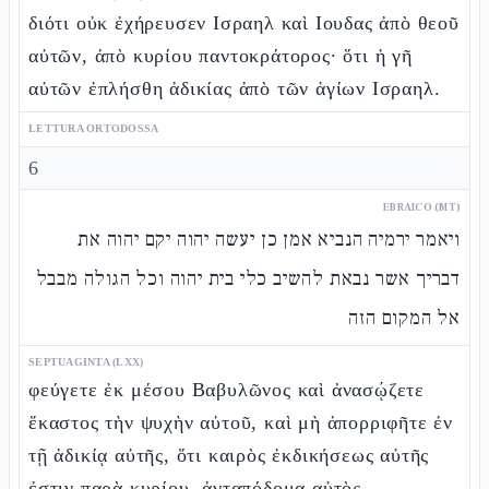
διότι οὐκ ἐχήρευσεν Ισραηλ καὶ Ιουδας ἀπὸ θεοῦ
αὐτῶν, ἀπὸ κυρίου παντοκράτορος· ὅτι ἡ γῆ
αὐτῶν ἐπλήσθη ἀδικίας ἀπὸ τῶν ἁγίων Ισραηλ.
LETTURA ORTODOSSA
6
EBRAICO (MT)
ויאמר ירמיה הנביא אמן כן יעשה יהוה יקם יהוה את
דבריך אשר נבאת להשיב כלי בית יהוה וכל הגולה מבבל
אל המקום הזה
SEPTUAGINTA (LXX)
φεύγετε ἐκ μέσου Βαβυλῶνος καὶ ἀνασῴζετε
ἕκαστος τὴν ψυχὴν αὐτοῦ, καὶ μὴ ἀπορριφῆτε ἐν
τῇ ἀδικίᾳ αὐτῆς, ὅτι καιρὸς ἐκδικήσεως αὐτῆς
ἐστιν παρὰ κυρίου, ἀνταπόδομα αὐτὸς