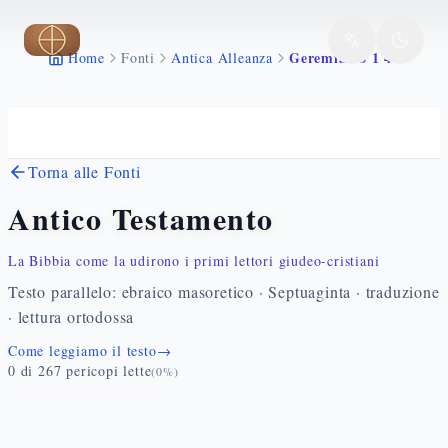
Vai al contenuto principale
Geremia 28 1 44
Home
Fonti
Antica Alleanza
Torna alle Fonti
Antico Testamento
La Bibbia come la udirono i primi lettori giudeo-cristiani
Testo parallelo: ebraico masoretico · Septuaginta · traduzione
· lettura ortodossa
Come leggiamo il testo
→
0
di
267
pericopi lette
(
0
%)