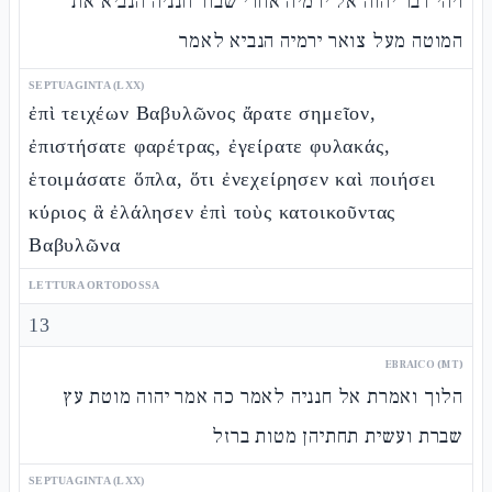
ויהי דבר יהוה אל ירמיה אחרי שבור חנניה הנביא את
המוטה מעל צואר ירמיה הנביא לאמר
SEPTUAGINTA (LXX)
ἐπὶ τειχέων Βαβυλῶνος ἄρατε σημεῖον,
ἐπιστήσατε φαρέτρας, ἐγείρατε φυλακάς,
ἑτοιμάσατε ὅπλα, ὅτι ἐνεχείρησεν καὶ ποιήσει
κύριος ἃ ἐλάλησεν ἐπὶ τοὺς κατοικοῦντας
Βαβυλῶνα
LETTURA ORTODOSSA
13
EBRAICO (MT)
הלוך ואמרת אל חנניה לאמר כה אמר יהוה מוטת עץ
שברת ועשית תחתיהן מטות ברזל
SEPTUAGINTA (LXX)