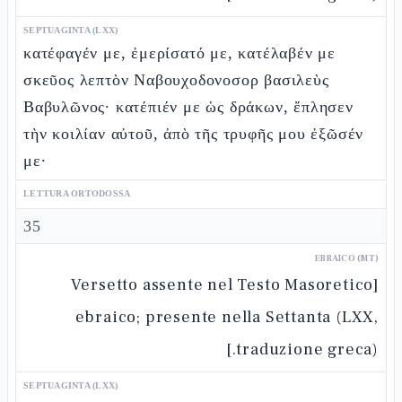
SEPTUAGINTA (LXX)
κατέφαγέν με, ἐμερίσατό με, κατέλαβέν με
σκεῦος λεπτὸν Ναβουχοδονοσορ βασιλεὺς
Βαβυλῶνος· κατέπιέν με ὡς δράκων, ἔπλησεν
τὴν κοιλίαν αὐτοῦ, ἀπὸ τῆς τρυφῆς μου ἐξῶσέν
με·
LETTURA ORTODOSSA
35
EBRAICO (MT)
[Versetto assente nel Testo Masoretico
ebraico; presente nella Settanta (LXX,
traduzione greca).]
SEPTUAGINTA (LXX)