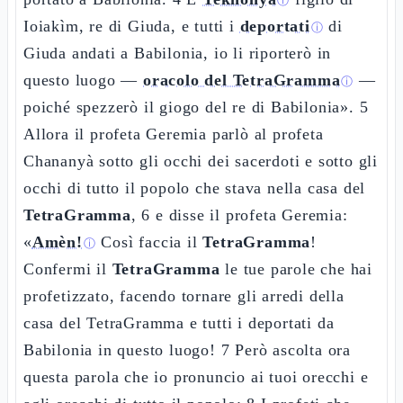
ⓘ
Ioiakìm, re di Giuda, e tutti i
deportati
di
ⓘ
Giuda andati a Babilonia, io li riporterò in
questo luogo —
oracolo del TetraGramma
—
ⓘ
poiché spezzerò il giogo del re di Babilonia». 5
Allora il profeta Geremia parlò al profeta
Chananyà sotto gli occhi dei sacerdoti e sotto gli
occhi di tutto il popolo che stava nella casa del
TetraGramma
, 6 e disse il profeta Geremia:
«
Amèn!
Così faccia il
TetraGramma
!
ⓘ
Confermi il
TetraGramma
le tue parole che hai
profetizzato, facendo tornare gli arredi della
casa del TetraGramma e tutti i deportati da
Babilonia in questo luogo! 7 Però ascolta ora
questa parola che io pronuncio ai tuoi orecchi e