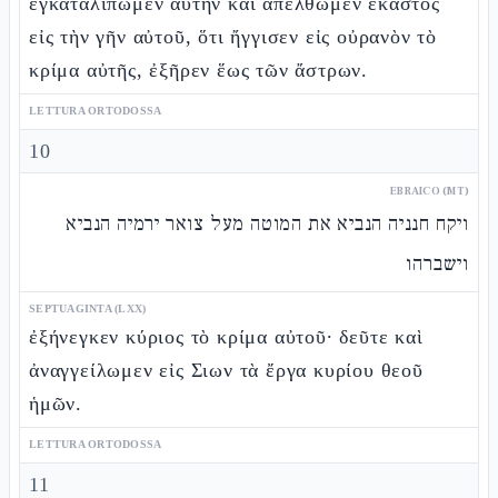
ἐγκαταλίπωμεν αὐτὴν καὶ ἀπέλθωμεν ἕκαστος
εἰς τὴν γῆν αὐτοῦ, ὅτι ἤγγισεν εἰς οὐρανὸν τὸ
κρίμα αὐτῆς, ἐξῆρεν ἕως τῶν ἄστρων.
LETTURA ORTODOSSA
10
EBRAICO (MT)
ויקח חנניה הנביא את המוטה מעל צואר ירמיה הנביא
וישברהו
SEPTUAGINTA (LXX)
ἐξήνεγκεν κύριος τὸ κρίμα αὐτοῦ· δεῦτε καὶ
ἀναγγείλωμεν εἰς Σιων τὰ ἔργα κυρίου θεοῦ
ἡμῶν.
LETTURA ORTODOSSA
11