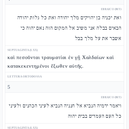
EBRAICO (MT)
ואת יכניה בן יהויקים מלך יהודה ואת כל גלות יהודה
הבאים בבלה אני משיב אל המקום הזה נאם יהוה כי
אשבר את על מלך בבל
SEPTUAGINTA (LXX)
καὶ πεσοῦνται τραυματίαι ἐν γῇ Χαλδαίων καὶ
κατακεκεντημένοι ἔξωθεν αὐτῆς.
LETTURA ORTODOSSA
5
EBRAICO (MT)
ויאמר ירמיה הנביא אל חנניה הנביא לעיני הכהנים ולעיני
כל העם העמדים בבית יהוה
SEPTUAGINTA (LXX)