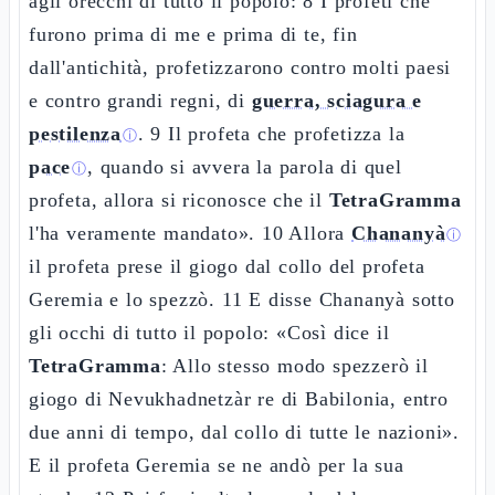
agli orecchi di tutto il popolo: 8 I profeti che
furono prima di me e prima di te, fin
dall'antichità, profetizzarono contro molti paesi
e contro grandi regni, di
guerra, sciagura e
pestilenza
. 9 Il profeta che profetizza la
ⓘ
pace
, quando si avvera la parola di quel
ⓘ
profeta, allora si riconosce che il
TetraGramma
l'ha veramente mandato». 10 Allora
Chananyà
ⓘ
il profeta prese il giogo dal collo del profeta
Geremia e lo spezzò. 11 E disse Chananyà sotto
gli occhi di tutto il popolo: «Così dice il
TetraGramma
: Allo stesso modo spezzerò il
giogo di Nevukhadnetzàr re di Babilonia, entro
due anni di tempo, dal collo di tutte le nazioni».
E il profeta Geremia se ne andò per la sua