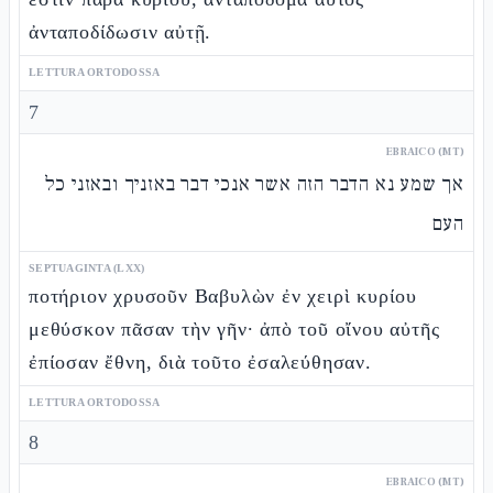
ἀνταποδίδωσιν αὐτῇ.
LETTURA ORTODOSSA
7
EBRAICO (MT)
אך שמע נא הדבר הזה אשר אנכי דבר באזניך ובאזני כל
העם
SEPTUAGINTA (LXX)
ποτήριον χρυσοῦν Βαβυλὼν ἐν χειρὶ κυρίου
μεθύσκον πᾶσαν τὴν γῆν· ἀπὸ τοῦ οἴνου αὐτῆς
ἐπίοσαν ἔθνη, διὰ τοῦτο ἐσαλεύθησαν.
LETTURA ORTODOSSA
8
EBRAICO (MT)