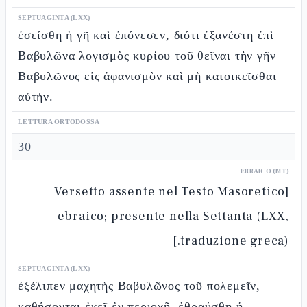
SEPTUAGINTA (LXX)
ἐσείσθη ἡ γῆ καὶ ἐπόνεσεν, διότι ἐξανέστη ἐπὶ
Βαβυλῶνα λογισμὸς κυρίου τοῦ θεῖναι τὴν γῆν
Βαβυλῶνος εἰς ἀφανισμὸν καὶ μὴ κατοικεῖσθαι
αὐτήν.
LETTURA ORTODOSSA
30
EBRAICO (MT)
[Versetto assente nel Testo Masoretico
ebraico; presente nella Settanta (LXX,
traduzione greca).]
SEPTUAGINTA (LXX)
ἐξέλιπεν μαχητὴς Βαβυλῶνος τοῦ πολεμεῖν,
καθήσονται ἐκεῖ ἐν περιοχῇ, ἐθραύσθη ἡ