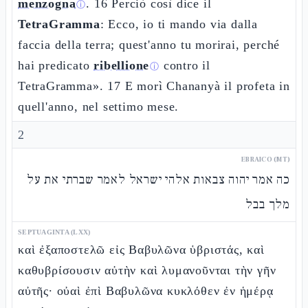
menzogna
. 16 Perciò così dice il
ⓘ
TetraGramma
: Ecco, io ti mando via dalla
faccia della terra; quest'anno tu morirai, perché
hai predicato
ribellione
contro il
ⓘ
TetraGramma». 17 E morì Chananyà il profeta in
quell'anno, nel settimo mese.
2
EBRAICO (MT)
כה אמר יהוה צבאות אלהי ישראל לאמר שברתי את על
מלך בבל
SEPTUAGINTA (LXX)
καὶ ἐξαποστελῶ εἰς Βαβυλῶνα ὑβριστάς, καὶ
καθυβρίσουσιν αὐτὴν καὶ λυμανοῦνται τὴν γῆν
αὐτῆς· οὐαὶ ἐπὶ Βαβυλῶνα κυκλόθεν ἐν ἡμέρᾳ