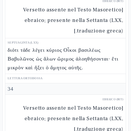
EBRAICO (MT)
[Versetto assente nel Testo Masoretico
ebraico; presente nella Settanta (LXX,
traduzione greca).]
SEPTUAGINTA (LXX)
διότι τάδε λέγει κύριος Οἶκοι βασιλέως
Βαβυλῶνος ὡς ἅλων ὥριμος ἀλοηθήσονται· ἔτι
μικρὸν καὶ ἥξει ὁ ἄμητος αὐτῆς.
LETTURA ORTODOSSA
34
EBRAICO (MT)
[Versetto assente nel Testo Masoretico
ebraico; presente nella Settanta (LXX,
traduzione greca).]