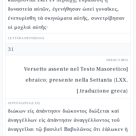
δυναστεία αὐτῶν, ἐγενήθησαν ὡσεὶ γυναῖκες,
ἐνεπυρίσθη τὰ σκηνώματα αὐτῆς, συνετρίβησαν
οἱ μοχλοὶ αὐτῆς·
LETTURA ORTODOSSA
31
EBRAICO (MT)
[Versetto assente nel Testo Masoretico
ebraico; presente nella Settanta (LXX,
traduzione greca).]
SEPTUAGINTA (LXX)
διώκων εἰς ἀπάντησιν διώκοντος διώξεται καὶ
ἀναγγέλλων εἰς ἀπάντησιν ἀναγγέλλοντος τοῦ
ἀναγγεῖλαι τῷ βασιλεῖ Βαβυλῶνος ὅτι ἑάλωκεν ἡ