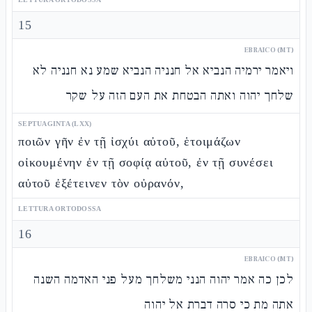
15
EBRAICO (MT)
ויאמר ירמיה הנביא אל חנניה הנביא שמע נא חנניה לא
שלחך יהוה ואתה הבטחת את העם הזה על שקר
SEPTUAGINTA (LXX)
ποιῶν γῆν ἐν τῇ ἰσχύι αὐτοῦ, ἑτοιμάζων
οἰκουμένην ἐν τῇ σοφίᾳ αὐτοῦ, ἐν τῇ συνέσει
αὐτοῦ ἐξέτεινεν τὸν οὐρανόν,
LETTURA ORTODOSSA
16
EBRAICO (MT)
לכן כה אמר יהוה הנני משלחך מעל פני האדמה השנה
אתה מת כי סרה דברת אל יהוה