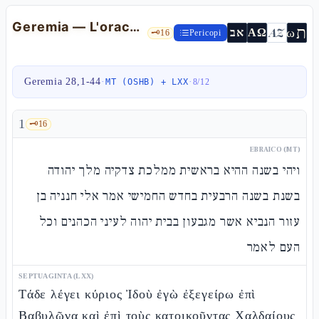
Geremia — L'oracolo contro Babilonia (dislocazione LXX/TM: greco = TM Ger 51, ebraico = TM Ger 28)
ת
AZ
ω
אב
ΑΩ
🗝️
16
Pericopi
Geremia 28,1-44
·
·
MT (OSHB) + LXX
8
/
12
1
🗝️
16
EBRAICO (MT)
ויהי בשנה ההיא בראשית ממלכת צדקיה מלך יהודה
בשנת בשנה הרבעית בחדש החמישי אמר אלי חנניה בן
עזור הנביא אשר מגבעון בבית יהוה לעיני הכהנים וכל
העם לאמר
SEPTUAGINTA (LXX)
Τάδε λέγει κύριος Ἰδοὺ ἐγὼ ἐξεγείρω ἐπὶ
Βαβυλῶνα καὶ ἐπὶ τοὺς κατοικοῦντας Χαλδαίους