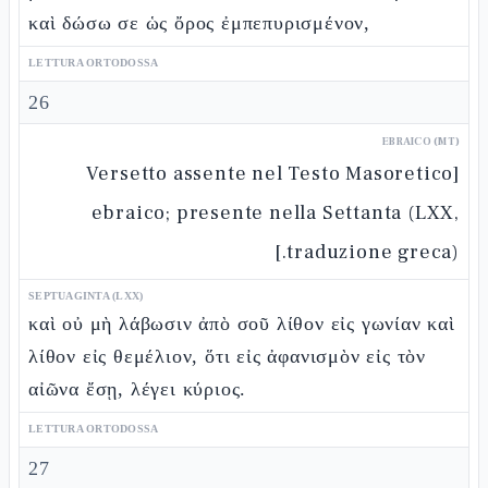
καὶ δώσω σε ὡς ὄρος ἐμπεπυρισμένον,
LETTURA ORTODOSSA
26
EBRAICO (MT)
[Versetto assente nel Testo Masoretico
ebraico; presente nella Settanta (LXX,
traduzione greca).]
SEPTUAGINTA (LXX)
καὶ οὐ μὴ λάβωσιν ἀπὸ σοῦ λίθον εἰς γωνίαν καὶ
λίθον εἰς θεμέλιον, ὅτι εἰς ἀφανισμὸν εἰς τὸν
αἰῶνα ἔσῃ, λέγει κύριος.
LETTURA ORTODOSSA
27