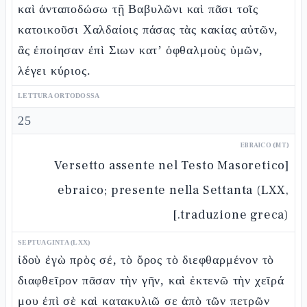
καὶ ἀνταποδώσω τῇ Βαβυλῶνι καὶ πᾶσι τοῖς
κατοικοῦσι Χαλδαίοις πάσας τὰς κακίας αὐτῶν,
ἃς ἐποίησαν ἐπὶ Σιων κατ’ ὀφθαλμοὺς ὑμῶν,
λέγει κύριος.
LETTURA ORTODOSSA
25
EBRAICO (MT)
[Versetto assente nel Testo Masoretico
ebraico; presente nella Settanta (LXX,
traduzione greca).]
SEPTUAGINTA (LXX)
ἰδοὺ ἐγὼ πρὸς σέ, τὸ ὄρος τὸ διεφθαρμένον τὸ
διαφθεῖρον πᾶσαν τὴν γῆν, καὶ ἐκτενῶ τὴν χεῖρά
μου ἐπὶ σὲ καὶ κατακυλιῶ σε ἀπὸ τῶν πετρῶν