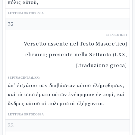
πόλις αὐτοῦ,
LETTURA ORTODOSSA
32
EBRAICO (MT)
[Versetto assente nel Testo Masoretico
ebraico; presente nella Settanta (LXX,
traduzione greca).]
SEPTUAGINTA (LXX)
ἀπ’ ἐσχάτου τῶν διαβάσεων αὐτοῦ ἐλήμφθησαν,
καὶ τὰ συστέματα αὐτῶν ἐνέπρησαν ἐν πυρί, καὶ
ἄνδρες αὐτοῦ οἱ πολεμισταὶ ἐξέρχονται.
LETTURA ORTODOSSA
33