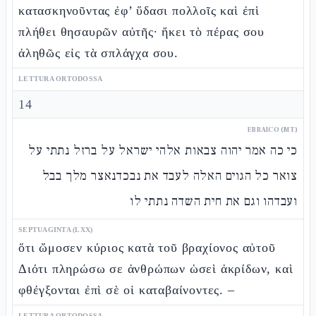
κατασκηνοῦντας ἐφ’ ὕδασι πολλοῖς καὶ ἐπὶ
πλήθει θησαυρῶν αὐτῆς· ἥκει τὸ πέρας σου
ἀληθῶς εἰς τὰ σπλάγχα σου.
LETTURA ORTODOSSA
14
EBRAICO (MT)
כי כה אמר יהוה צבאות אלהי ישראל על ברזל נתתי על
צואר כל הגוים האלה לעבד את נבכדנאצר מלך בבל
ועבדהו וגם את חית השדה נתתי לו
SEPTUAGINTA (LXX)
ὅτι ὤμοσεν κύριος κατὰ τοῦ βραχίονος αὐτοῦ
Διότι πληρώσω σε ἀνθρώπων ὡσεὶ ἀκρίδων, καὶ
φθέγξονται ἐπὶ σὲ οἱ καταβαίνοντες. –
LETTURA ORTODOSSA