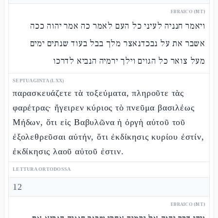
EBRAICO (MT)
ויאמר חנניה לעיני כל העם לאמר כה אמר יהוה ככה
אשבר את על נבכדנאצר מלך בבל בעוד שנתים ימים
מעל צואר כל הגוים וילך ירמיה הנביא לדרכו
SEPTUAGINTA (LXX)
παρασκευάζετε τὰ τοξεύματα, πληροῦτε τὰς
φαρέτρας· ἤγειρεν κύριος τὸ πνεῦμα βασιλέως
Μήδων, ὅτι εἰς Βαβυλῶνα ἡ ὀργὴ αὐτοῦ τοῦ
ἐξολεθρεῦσαι αὐτήν, ὅτι ἐκδίκησις κυρίου ἐστίν,
ἐκδίκησις λαοῦ αὐτοῦ ἐστιν.
LETTURA ORTODOSSA
12
EBRAICO (MT)