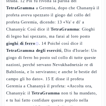
strada. 12 Poi fu rivolta la parola del
TetraGramma
a Geremia, dopo che Chananyà il
profeta aveva spezzato il giogo dal collo del
profeta Geremia, dicendo: 13 «Va' e di' a
Chananyà: Così dice il
TetraGramma
: Gioghi
di legno hai spezzato, ma farai al loro posto
gioghi di ferro
. 14 Poiché così dice il
ⓘ
TetraGramma degli eserciti
, Dio d'Israele: Un
giogo di ferro ho posto sul collo di tutte queste
nazioni, perché servano Nevukhadnetzàr re di
Babilonia, e lo serviranno; e anche le bestie del
campo gli ho dato». 15 E disse il profeta
Geremia a Chananyà il profeta: «Ascolta ora,
Chananyà: il
TetraGramma
non ti ha mandato,
e tu hai fatto confidare questo popolo nella