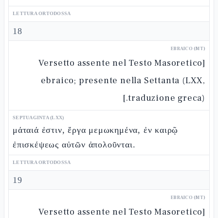
LETTURA ORTODOSSA
18
EBRAICO (MT)
[Versetto assente nel Testo Masoretico
ebraico; presente nella Settanta (LXX,
traduzione greca).]
SEPTUAGINTA (LXX)
μάταιά ἐστιν, ἔργα μεμωκημένα, ἐν καιρῷ
ἐπισκέψεως αὐτῶν ἀπολοῦνται.
LETTURA ORTODOSSA
19
EBRAICO (MT)
[Versetto assente nel Testo Masoretico