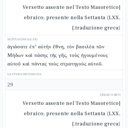
[Versetto assente nel Testo Masoretico
ebraico; presente nella Settanta (LXX,
traduzione greca).]
SEPTUAGINTA (LXX)
ἁγιάσατε ἐπ’ αὐτὴν ἔθνη, τὸν βασιλέα τῶν
Μήδων καὶ πάσης τῆς γῆς, τοὺς ἡγουμένους
αὐτοῦ καὶ πάντας τοὺς στρατηγοὺς αὐτοῦ.
LETTURA ORTODOSSA
29
EBRAICO (MT)
[Versetto assente nel Testo Masoretico
ebraico; presente nella Settanta (LXX,
traduzione greca).]