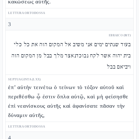
κακώσεως αὐτῆς.
LETTURA ORTODOSSA
3
EBRAICO (MT)
בעוד שנתים ימים אני משיב אל המקום הזה את כל כלי
בית יהוה אשר לקח נבוכדנאצר מלך בבל מן המקום הזה
ויביאם בבל
SEPTUAGINTA (LXX)
ἐπ’ αὐτὴν τεινέτω ὁ τείνων τὸ τόξον αὐτοῦ καὶ
περιθέσθω ᾧ ἐστιν ὅπλα αὐτῷ, καὶ μὴ φείσησθε
ἐπὶ νεανίσκους αὐτῆς καὶ ἀφανίσατε πᾶσαν τὴν
δύναμιν αὐτῆς,
LETTURA ORTODOSSA
4