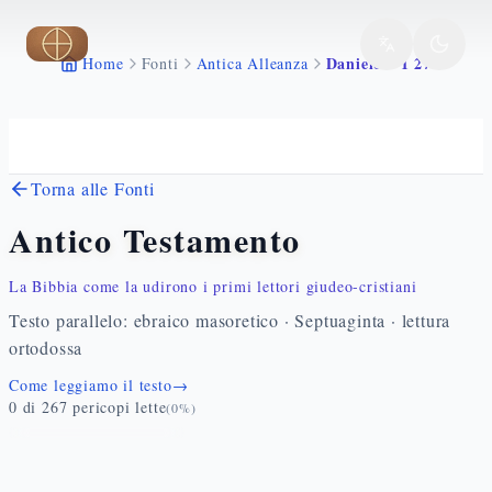
Vai al contenuto principale
Daniele 9 1 27
Home
Fonti
Antica Alleanza
Torna alle Fonti
Antico Testamento
La Bibbia come la udirono i primi lettori giudeo-cristiani
Testo parallelo: ebraico masoretico · Septuaginta · lettura
ortodossa
Come leggiamo il testo
→
0
di
267
pericopi lette
(
0
%)