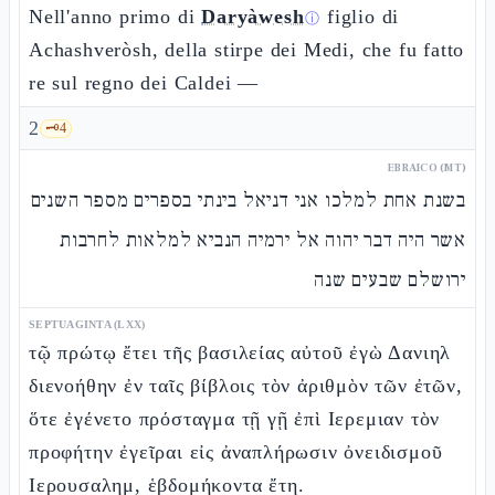
Nell'anno primo di
Daryàwesh
figlio di
ⓘ
Achashveròsh, della stirpe dei Medi, che fu fatto
re sul regno dei Caldei —
2
🗝️
4
EBRAICO (MT)
בשנת אחת למלכו אני דניאל בינתי בספרים מספר השנים
אשר היה דבר יהוה אל ירמיה הנביא למלאות לחרבות
ירושלם שבעים שנה
SEPTUAGINTA (LXX)
τῷ πρώτῳ ἔτει τῆς βασιλείας αὐτοῦ ἐγὼ Δανιηλ
διενοήθην ἐν ταῖς βίβλοις τὸν ἀριθμὸν τῶν ἐτῶν,
ὅτε ἐγένετο πρόσταγμα τῇ γῇ ἐπὶ Ιερεμιαν τὸν
προφήτην ἐγεῖραι εἰς ἀναπλήρωσιν ὀνειδισμοῦ
Ιερουσαλημ, ἑβδομήκοντα ἔτη.