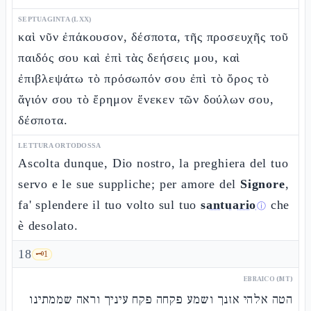
SEPTUAGINTA (LXX)
καὶ νῦν ἐπάκουσον, δέσποτα, τῆς προσευχῆς τοῦ
παιδός σου καὶ ἐπὶ τὰς δεήσεις μου, καὶ
ἐπιβλεψάτω τὸ πρόσωπόν σου ἐπὶ τὸ ὄρος τὸ
ἅγιόν σου τὸ ἔρημον ἕνεκεν τῶν δούλων σου,
δέσποτα.
LETTURA ORTODOSSA
Ascolta dunque, Dio nostro, la preghiera del tuo
servo e le sue suppliche; per amore del
Signore
,
fa' splendere il tuo volto sul tuo
santuario
che
ⓘ
è desolato.
18
🗝️
1
EBRAICO (MT)
הטה אלהי אזנך ושמע פקחה פקח עיניך וראה שממתינו