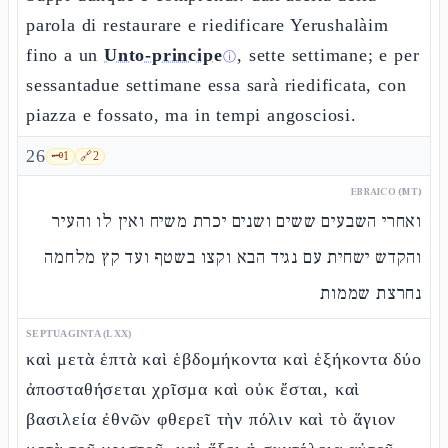
parola di restaurare e riedificare Yerushalàim
fino a un
Unto-principe
, sette settimane; e per
ⓘ
sessantadue settimane essa sarà riedificata, con
piazza e fossato, ma in tempi angosciosi.
26
🗝️
1
🔗
2
EBRAICO (MT)
ואחרי השבעים ששים ושנים יכרת משיח ואין לו והעיר
והקדש ישחית עם נגיד הבא וקצו בשטף ועד קץ מלחמה
נחרצת שממות
SEPTUAGINTA (LXX)
καὶ μετὰ ἑπτὰ καὶ ἑβδομήκοντα καὶ ἑξήκοντα δύο
ἀποσταθήσεται χρῖσμα καὶ οὐκ ἔσται, καὶ
βασιλεία ἐθνῶν φθερεῖ τὴν πόλιν καὶ τὸ ἅγιον