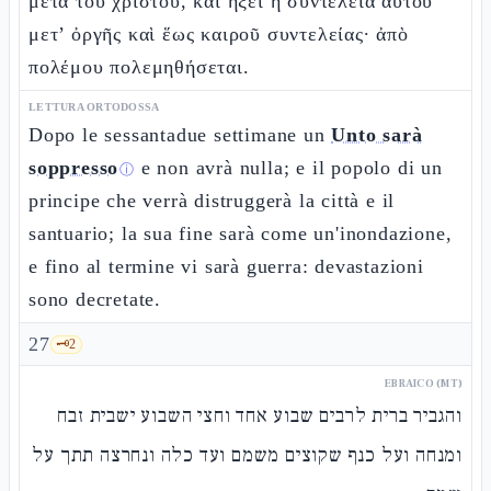
μετὰ τοῦ χριστοῦ, καὶ ἥξει ἡ συντέλεια αὐτοῦ
μετ’ ὀργῆς καὶ ἕως καιροῦ συντελείας· ἀπὸ
πολέμου πολεμηθήσεται.
LETTURA ORTODOSSA
Dopo le sessantadue settimane un
Unto sarà
soppresso
e non avrà nulla; e il popolo di un
ⓘ
principe che verrà distruggerà la città e il
santuario; la sua fine sarà come un'inondazione,
e fino al termine vi sarà guerra: devastazioni
sono decretate.
27
🗝️
2
EBRAICO (MT)
והגביר ברית לרבים שבוע אחד וחצי השבוע ישבית זבח
ומנחה ועל כנף שקוצים משמם ועד כלה ונחרצה תתך על