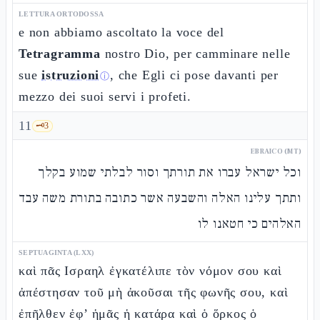
LETTURA ORTODOSSA
e non abbiamo ascoltato la voce del
Tetragramma
nostro Dio, per camminare nelle
sue
istruzioni
, che Egli ci pose davanti per
ⓘ
mezzo dei suoi servi i profeti.
11
🗝️
3
EBRAICO (MT)
וכל ישראל עברו את תורתך וסור לבלתי שמוע בקלך
ותתך עלינו האלה והשבעה אשר כתובה בתורת משה עבד
האלהים כי חטאנו לו
SEPTUAGINTA (LXX)
καὶ πᾶς Ισραηλ ἐγκατέλιπε τὸν νόμον σου καὶ
ἀπέστησαν τοῦ μὴ ἀκοῦσαι τῆς φωνῆς σου, καὶ
ἐπῆλθεν ἐφ’ ἡμᾶς ἡ κατάρα καὶ ὁ ὅρκος ὁ