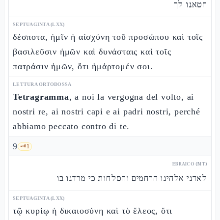
חטאנו לך
SEPTUAGINTA (LXX)
δέσποτα, ἡμῖν ἡ αἰσχύνη τοῦ προσώπου καὶ τοῖς
βασιλεῦσιν ἡμῶν καὶ δυνάσταις καὶ τοῖς
πατράσιν ἡμῶν, ὅτι ἡμάρτομέν σοι.
LETTURA ORTODOSSA
Tetragramma
, a noi la vergogna del volto, ai
nostri re, ai nostri capi e ai padri nostri, perché
abbiamo peccato contro di te.
9
🗝️
1
EBRAICO (MT)
לאדני אלהינו הרחמים והסלחות כי מרדנו בו
SEPTUAGINTA (LXX)
τῷ κυρίῳ ἡ δικαιοσύνη καὶ τὸ ἔλεος, ὅτι