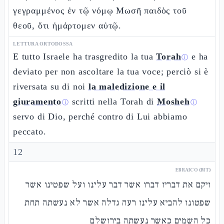
γεγραμμένος ἐν τῷ νόμῳ Μωσῆ παιδὸς τοῦ
θεοῦ, ὅτι ἡμάρτομεν αὐτῷ.
LETTURA ORTODOSSA
E tutto Israele ha trasgredito la tua
Torah
e ha
ⓘ
deviato per non ascoltare la tua voce; perciò si è
riversata su di noi
la maledizione e il
giuramento
scritti nella Torah di
Mosheh
ⓘ
ⓘ
servo di Dio, perché contro di Lui abbiamo
peccato.
12
EBRAICO (MT)
ויקם את דבריו דברו אשר דבר עלינו ועל שפטינו אשר
שפטונו להביא עלינו רעה גדלה אשר לא נעשתה תחת
כל השמים כאשר נעשתה בירושלם