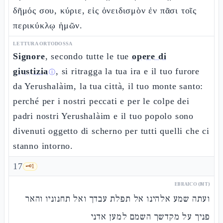
δῆμός σου, κύριε, εἰς ὀνειδισμὸν ἐν πᾶσι τοῖς
περικύκλῳ ἡμῶν.
LETTURA ORTODOSSA
Signore
, secondo tutte le tue
opere di
giustizia
, si ritragga la tua ira e il tuo furore
ⓘ
da Yerushalàim, la tua città, il tuo monte santo:
perché per i nostri peccati e per le colpe dei
padri nostri Yerushalàim e il tuo popolo sono
divenuti oggetto di scherno per tutti quelli che ci
stanno intorno.
17
🗝️
1
EBRAICO (MT)
ועתה שמע אלהינו אל תפלת עבדך ואל תחנוניו והאר
פניך על מקדשך השמם למען אדני