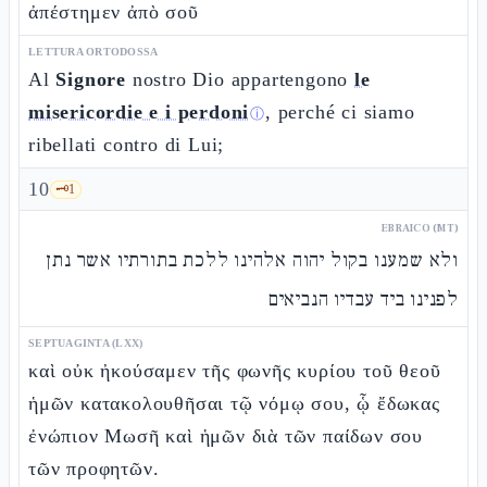
ἀπέστημεν ἀπὸ σοῦ
LETTURA ORTODOSSA
Al
Signore
nostro Dio appartengono
le
misericordie e i perdoni
, perché ci siamo
ⓘ
ribellati contro di Lui;
10
🗝️
1
EBRAICO (MT)
ולא שמענו בקול יהוה אלהינו ללכת בתורתיו אשר נתן
לפנינו ביד עבדיו הנביאים
SEPTUAGINTA (LXX)
καὶ οὐκ ἠκούσαμεν τῆς φωνῆς κυρίου τοῦ θεοῦ
ἡμῶν κατακολουθῆσαι τῷ νόμῳ σου, ᾧ ἔδωκας
ἐνώπιον Μωσῆ καὶ ἡμῶν διὰ τῶν παίδων σου
τῶν προφητῶν.