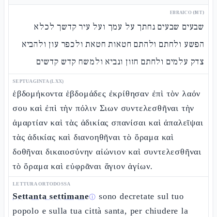
EBRAICO (MT)
שבעים שבעים נחתך על עמך ועל עיר קדשך לכלא
הפשע ולחתם ולהתם חטאות חטאת ולכפר עון ולהביא
צדק עלמים ולחתם חזון ונביא ולמשח קדש קדשים
SEPTUAGINTA (LXX)
ἑβδομήκοντα ἑβδομάδες ἐκρίθησαν ἐπὶ τὸν λαόν
σου καὶ ἐπὶ τὴν πόλιν Σιων συντελεσθῆναι τὴν
ἁμαρτίαν καὶ τὰς ἀδικίας σπανίσαι καὶ ἀπαλεῖψαι
τὰς ἀδικίας καὶ διανοηθῆναι τὸ ὅραμα καὶ
δοθῆναι δικαιοσύνην αἰώνιον καὶ συντελεσθῆναι
τὸ ὅραμα καὶ εὐφρᾶναι ἅγιον ἁγίων.
LETTURA ORTODOSSA
Settanta settimane
sono decretate sul tuo
ⓘ
popolo e sulla tua città santa, per chiudere la