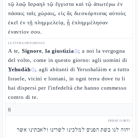
τῷ λαῷ Ισραηλ τῷ ἔγγιστα καὶ τῷ ἀπωτέρω ἐν
πάσαις ταῖς χώραις, εἰς ἃς διεσκόρπισας αὐτοὺς
ἐκεῖ ἐν τῇ πλημμελείᾳ, ᾗ ἐπλημμέλησαν
ἐναντίον σου.
LETTURA ORTODOSSA
A te,
Signore
,
la giustizia
; a noi la vergogna
ⓘ
del volto, come in questo giorno: agli uomini di
Yehudàh
, agli abitanti di Yerushalàim e a tutto
ⓘ
Israele, vicini e lontani, in ogni terra dove tu li
hai dispersi per l'infedeltà che hanno commesso
contro di te.
8
EBRAICO (MT)
יהוה לנו בשת הפנים למלכינו לשרינו ולאבתינו אשר