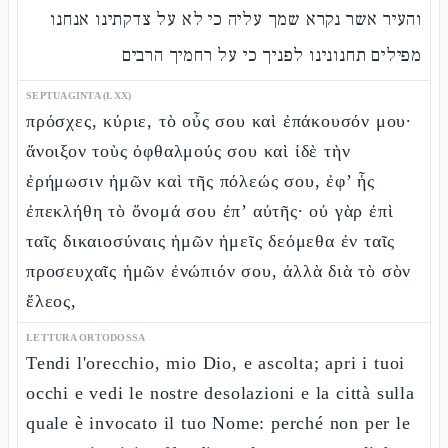
והעיר אשר נקרא שמך עליה כי לא על צדקתינו אנחנו
מפילים תחנונינו לפניך כי על רחמיך הרבים
SEPTUAGINTA (LXX)
πρόσχες, κύριε, τὸ οὖς σου καὶ ἐπάκουσόν μου·
ἄνοιξον τοὺς ὀφθαλμούς σου καὶ ἰδὲ τὴν
ἐρήμωσιν ἡμῶν καὶ τῆς πόλεώς σου, ἐφ’ ἧς
ἐπεκλήθη τὸ ὄνομά σου ἐπ’ αὐτῆς· οὐ γὰρ ἐπὶ
ταῖς δικαιοσύναις ἡμῶν ἡμεῖς δεόμεθα ἐν ταῖς
προσευχαῖς ἡμῶν ἐνώπιόν σου, ἀλλὰ διὰ τὸ σὸν
ἔλεος,
LETTURA ORTODOSSA
Tendi l'orecchio, mio Dio, e ascolta; apri i tuoi
occhi e vedi le nostre desolazioni e la città sulla
quale è invocato il tuo Nome: perché non per le