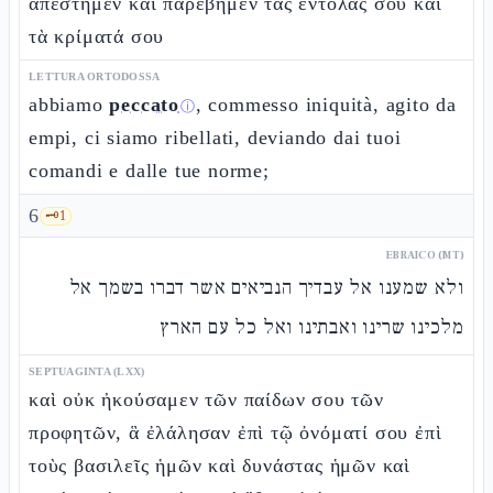
ἀπέστημεν καὶ παρέβημεν τὰς ἐντολάς σου καὶ
τὰ κρίματά σου
LETTURA ORTODOSSA
abbiamo
peccato
, commesso iniquità, agito da
ⓘ
empi, ci siamo ribellati, deviando dai tuoi
comandi e dalle tue norme;
6
🗝️
1
EBRAICO (MT)
ולא שמענו אל עבדיך הנביאים אשר דברו בשמך אל
מלכינו שרינו ואבתינו ואל כל עם הארץ
SEPTUAGINTA (LXX)
καὶ οὐκ ἠκούσαμεν τῶν παίδων σου τῶν
προφητῶν, ἃ ἐλάλησαν ἐπὶ τῷ ὀνόματί σου ἐπὶ
τοὺς βασιλεῖς ἡμῶν καὶ δυνάστας ἡμῶν καὶ