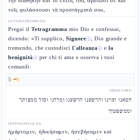
τὴν διαθήκην καὶ τὸ ἔλεος τοῖς ἀγαπῶσί σε καὶ
τοῖς φυλάσσουσι τὰ προστάγματά σου,
LETTURA ORTODOSSA
Pregai il
Tetragramma
mio Dio e confessai,
dicendo: «Ti supplico,
Signore
, Dio grande e
ⓘ
tremendo, che custodisci
l'alleanza
e
la
ⓘ
benignità
per chi ti ama e osserva i tuoi
ⓘ
comandi:
5
🗝️
1
EBRAICO (MT)
חטאנו ועוינו והרשענו הרשענו ומרדנו וסור ממצותך
וממשפטיך
SEPTUAGINTA (LXX)
ἡμάρτομεν, ἠδικήσαμεν, ἠσεβήσαμεν καὶ