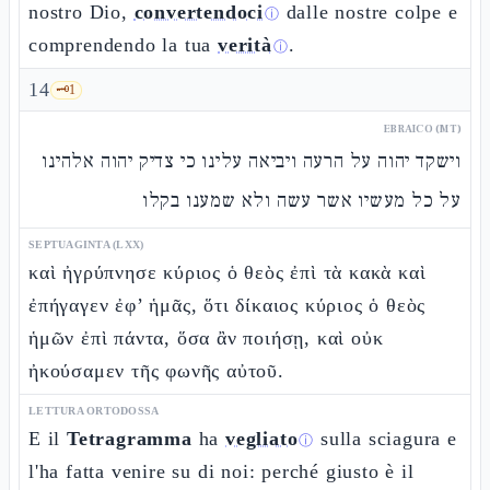
nostro Dio,
convertendoci
dalle nostre colpe e
ⓘ
comprendendo la tua
verità
.
ⓘ
14
🗝️
1
EBRAICO (MT)
וישקד יהוה על הרעה ויביאה עלינו כי צדיק יהוה אלהינו
על כל מעשיו אשר עשה ולא שמענו בקלו
SEPTUAGINTA (LXX)
καὶ ἠγρύπνησε κύριος ὁ θεὸς ἐπὶ τὰ κακὰ καὶ
ἐπήγαγεν ἐφ’ ἡμᾶς, ὅτι δίκαιος κύριος ὁ θεὸς
ἡμῶν ἐπὶ πάντα, ὅσα ἂν ποιήσῃ, καὶ οὐκ
ἠκούσαμεν τῆς φωνῆς αὐτοῦ.
LETTURA ORTODOSSA
E il
Tetragramma
ha
vegliato
sulla sciagura e
ⓘ
l'ha fatta venire su di noi: perché giusto è il