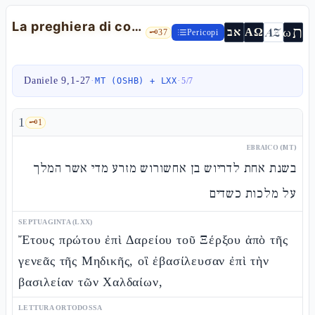
La preghiera di confessione e le settanta settimane — Dn 9,1-27
ת
AZ
ω
אב
ΑΩ
🗝️
37
Pericopi
Daniele 9,1-27
·
·
MT (OSHB) + LXX
5
/
7
1
🗝️
1
EBRAICO (MT)
בשנת אחת לדריוש בן אחשורוש מזרע מדי אשר המלך
על מלכות כשדים
SEPTUAGINTA (LXX)
Ἔτους πρώτου ἐπὶ Δαρείου τοῦ Ξέρξου ἀπὸ τῆς
γενεᾶς τῆς Μηδικῆς, οἳ ἐβασίλευσαν ἐπὶ τὴν
βασιλείαν τῶν Χαλδαίων,
LETTURA ORTODOSSA