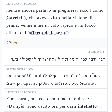
LETTURA ORTODOSSA
mentre ancora parlavo in preghiera, ecco l'uomo
Gavrièl
, che avevo visto nella visione di
ⓘ
prima, venne a me in volo rapido e mi toccò
all'ora dell'
offerta della sera
.
ⓘ
22
🗝️
1
EBRAICO (MT)
ויבן וידבר עמי ויאמר דניאל עתה יצאתי להשכילך בינה
SEPTUAGINTA (LXX)
καὶ προσῆλθε καὶ ἐλάλησε μετ’ ἐμοῦ καὶ εἶπεν
Δανιηλ, ἄρτι ἐξῆλθον ὑποδεῖξαί σοι διάνοιαν.
LETTURA ORTODOSSA
E mi istruì, mi fece comprendere e disse:
«Daniyèl, sono uscito ora per darti
intelletto
.
ⓘ