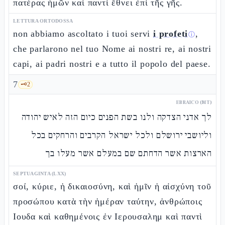
πατέρας ἡμῶν καὶ παντὶ ἔθνει ἐπὶ τῆς γῆς.
LETTURA ORTODOSSA
non abbiamo ascoltato i tuoi servi
i profeti
,
ⓘ
che parlarono nel tuo Nome ai nostri re, ai nostri
capi, ai padri nostri e a tutto il popolo del paese.
7
🗝️
2
EBRAICO (MT)
לך אדני הצדקה ולנו בשת הפנים כיום הזה לאיש יהודה
וליושבי ירושלם ולכל ישראל הקרבים והרחקים בכל
הארצות אשר הדחתם שם במעלם אשר מעלו בך
SEPTUAGINTA (LXX)
σοί, κύριε, ἡ δικαιοσύνη, καὶ ἡμῖν ἡ αἰσχύνη τοῦ
προσώπου κατὰ τὴν ἡμέραν ταύτην, ἀνθρώποις
Ιουδα καὶ καθημένοις ἐν Ιερουσαλημ καὶ παντὶ