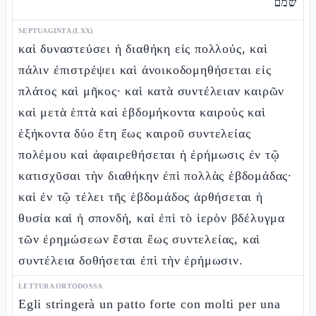
שמם
SEPTUAGINTA (LXX)
καὶ δυναστεύσει ἡ διαθήκη εἰς πολλούς, καὶ
πάλιν ἐπιστρέψει καὶ ἀνοικοδομηθήσεται εἰς
πλάτος καὶ μῆκος· καὶ κατὰ συντέλειαν καιρῶν
καὶ μετὰ ἑπτὰ καὶ ἑβδομήκοντα καιροὺς καὶ
ἑξήκοντα δύο ἔτη ἕως καιροῦ συντελείας
πολέμου καὶ ἀφαιρεθήσεται ἡ ἐρήμωσις ἐν τῷ
κατισχῦσαι τὴν διαθήκην ἐπὶ πολλὰς ἑβδομάδας·
καὶ ἐν τῷ τέλει τῆς ἑβδομάδος ἀρθήσεται ἡ
θυσία καὶ ἡ σπονδή, καὶ ἐπὶ τὸ ἱερὸν βδέλυγμα
τῶν ἐρημώσεων ἔσται ἕως συντελείας, καὶ
συντέλεια δοθήσεται ἐπὶ τὴν ἐρήμωσιν.
LETTURA ORTODOSSA
Egli stringerà un patto forte con molti per una