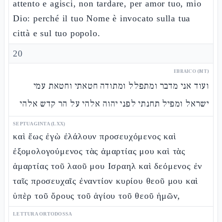
attento e agisci, non tardare, per amor tuo, mio
Dio: perché il tuo Nome è invocato sulla tua
città e sul tuo popolo.
20
EBRAICO (MT)
ועוד אני מדבר ומתפלל ומתודה חטאתי וחטאת עמי
ישראל ומפיל תחנתי לפני יהוה אלהי על הר קדש אלהי
SEPTUAGINTA (LXX)
καὶ ἕως ἐγὼ ἐλάλουν προσευχόμενος καὶ
ἐξομολογούμενος τὰς ἁμαρτίας μου καὶ τὰς
ἁμαρτίας τοῦ λαοῦ μου Ισραηλ καὶ δεόμενος ἐν
ταῖς προσευχαῖς ἐναντίον κυρίου θεοῦ μου καὶ
ὑπὲρ τοῦ ὄρους τοῦ ἁγίου τοῦ θεοῦ ἡμῶν,
LETTURA ORTODOSSA