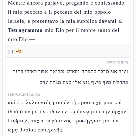
Mentre ancora parlavo, pregando e confessando
il mio peccato e il peccato del mio popolo
Israele, e presentavo la mia supplica davanti al
Tetragramma
mio Dio per il monte santo del
mio Dio —
21
🗝️
2
EBRAICO (MT)
ועוד אני מדבר בתפלה והאיש גבריאל אשר ראיתי בחזון
בתחלה מעף ביעף נגע אלי כעת מנחת ערב
SEPTUAGINTA (LXX)
καὶ ἔτι λαλοῦντός μου ἐν τῇ προσευχῇ μου καὶ
ἰδοὺ ὁ ἀνήρ, ὃν εἶδον ἐν τῷ ὕπνῳ μου τὴν ἀρχήν,
Γαβριηλ, τάχει φερόμενος προσήγγισέ μοι ἐν
ὥρᾳ θυσίας ἑσπερινῆς.