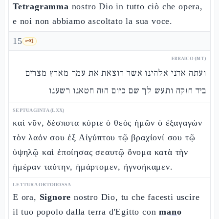
Tetragramma
nostro Dio in tutto ciò che opera,
e noi non abbiamo ascoltato la sua voce.
15
🗝️
1
EBRAICO (MT)
ועתה אדני אלהינו אשר הוצאת את עמך מארץ מצרים
ביד חזקה ותעש לך שם כיום הזה חטאנו רשענו
SEPTUAGINTA (LXX)
καὶ νῦν, δέσποτα κύριε ὁ θεὸς ἡμῶν ὁ ἐξαγαγὼν
τὸν λαόν σου ἐξ Αἰγύπτου τῷ βραχίονί σου τῷ
ὑψηλῷ καὶ ἐποίησας σεαυτῷ ὄνομα κατὰ τὴν
ἡμέραν ταύτην, ἡμάρτομεν, ἠγνοήκαμεν.
LETTURA ORTODOSSA
E ora,
Signore
nostro Dio, tu che facesti uscire
il tuo popolo dalla terra d'Egitto con
mano