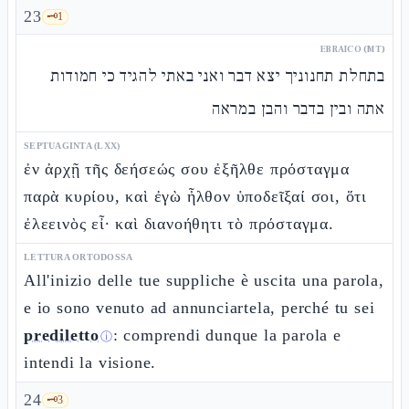
23
🗝️
1
EBRAICO (MT)
בתחלת תחנוניך יצא דבר ואני באתי להגיד כי חמודות
אתה ובין בדבר והבן במראה
SEPTUAGINTA (LXX)
ἐν ἀρχῇ τῆς δεήσεώς σου ἐξῆλθε πρόσταγμα
παρὰ κυρίου, καὶ ἐγὼ ἦλθον ὑποδεῖξαί σοι, ὅτι
ἐλεεινὸς εἶ· καὶ διανοήθητι τὸ πρόσταγμα.
LETTURA ORTODOSSA
All'inizio delle tue suppliche è uscita una parola,
e io sono venuto ad annunciartela, perché tu sei
prediletto
: comprendi dunque la parola e
ⓘ
intendi la visione.
24
🗝️
3