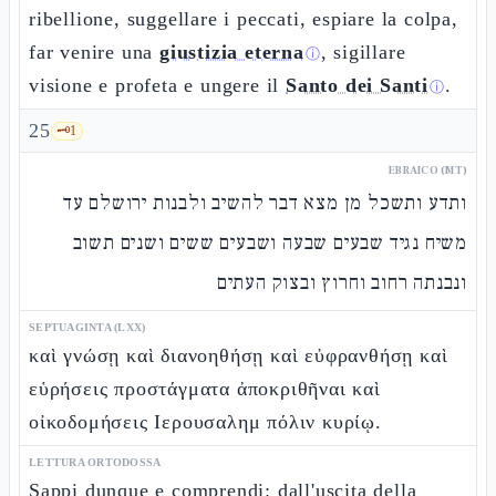
ribellione, suggellare i peccati, espiare la colpa,
far venire una
giustizia eterna
, sigillare
ⓘ
visione e profeta e ungere il
Santo dei Santi
.
ⓘ
25
🗝️
1
EBRAICO (MT)
ותדע ותשכל מן מצא דבר להשיב ולבנות ירושלם עד
משיח נגיד שבעים שבעה ושבעים ששים ושנים תשוב
ונבנתה רחוב וחרוץ ובצוק העתים
SEPTUAGINTA (LXX)
καὶ γνώσῃ καὶ διανοηθήσῃ καὶ εὐφρανθήσῃ καὶ
εὑρήσεις προστάγματα ἀποκριθῆναι καὶ
οἰκοδομήσεις Ιερουσαλημ πόλιν κυρίῳ.
LETTURA ORTODOSSA
Sappi dunque e comprendi: dall'uscita della