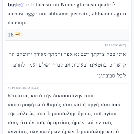
forte
e ti facesti un Nome glorioso quale è
ⓘ
ancora oggi: noi abbiamo peccato, abbiamo agito
da empi.
16
🗝️
1
EBRAICO (MT)
אדני ככל צדקתך ישב נא אפך וחמתך מעירך ירושלם הר
קדשך כי בחטאינו ובעונות אבתינו ירושלם ועמך לחרפה
לכל סביבתינו
SEPTUAGINTA (LXX)
δέσποτα, κατὰ τὴν δικαιοσύνην σου
ἀποστραφήτω ὁ θυμός σου καὶ ἡ ὀργή σου ἀπὸ
τῆς πόλεώς σου Ιερουσαλημ ὄρους τοῦ ἁγίου
σου, ὅτι ἐν ταῖς ἁμαρτίαις ἡμῶν καὶ ἐν ταῖς
ἀγνοίαις τῶν πατέρων ἡμῶν Ιερουσαλημ καὶ ὁ