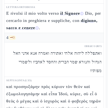
LETTURA ORTODOSSA
E rivolsi il mio volto verso
il Signore
Dio, per
ⓘ
cercarlo in preghiera e suppliche, con
digiuno,
sacco e cenere
.
ⓘ
4
🗝️
3
EBRAICO (MT)
ואתפללה ליהוה אלהי ואתודה ואמרה אנא אדני האל
הגדול והנורא שמר הברית והחסד לאהביו ולשמרי
מצותיו
SEPTUAGINTA (LXX)
καὶ προσηυξάμην πρὸς κύριον τὸν θεὸν καὶ
ἐξωμολογησάμην καὶ εἶπα Ἰδού, κύριε, σὺ εἶ ὁ
θεὸς ὁ μέγας καὶ ὁ ἰσχυρὸς καὶ ὁ φοβερὸς τηρῶν