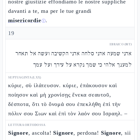
nostre giustizie effondiamo le nostre suppliche
davanti a te, ma per le tue grandi
misericordie
.
ⓘ
19
EBRAICO (MT)
אדני שמעה אדני סלחה אדני הקשיבה ועשה אל תאחר
למענך אלהי כי שמך נקרא על עירך ועל עמך
SEPTUAGINTA (LXX)
κύριε, σὺ ἱλάτευσον. κύριε, ἐπάκουσον καὶ
ποίησον καὶ μὴ χρονίσῃς ἕνεκα σεαυτοῦ,
δέσποτα, ὅτι τὸ ὄνομά σου ἐπεκλήθη ἐπὶ τὴν
πόλιν σου Σιων καὶ ἐπὶ τὸν λαόν σου Ισραηλ. –
LETTURA ORTODOSSA
Signore
, ascolta!
Signore
, perdona!
Signore
, sii