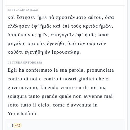
SEPTUAGINTA (LXX)
καὶ ἔστησεν ἡμῖν τὰ προστάγματα αὐτοῦ, ὅσα
ἐλάλησεν ἐφ’ ἡμᾶς καὶ ἐπὶ τοὺς κριτὰς ἡμῶν,
ὅσα ἔκρινας ἡμῖν, ἐπαγαγεῖν ἐφ’ ἡμᾶς κακὰ
μεγάλα, οἷα οὐκ ἐγενήθη ὑπὸ τὸν οὐρανὸν
καθότι ἐγενήθη ἐν Ιερουσαλημ.
LETTURA ORTODOSSA
Egli ha confermato la sua parola, pronunciata
contro di noi e contro i nostri giudici che ci
governavano, facendo venire su di noi una
sciagura tanto grande quale non avvenne mai
sotto tutto il cielo, come è avvenuta in
Yerushalàim.
13
🗝️
2