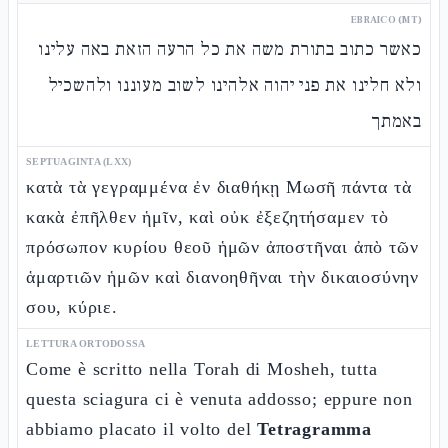
EBRAICO (MT)
כאשר כתוב בתורת משה את כל הרעה הזאת באה עלינו
ולא חלינו את פני יהוה אלהינו לשוב מעוננו ולהשכיל
באמתך
SEPTUAGINTA (LXX)
κατὰ τὰ γεγραμμένα ἐν διαθήκῃ Μωσῆ πάντα τὰ
κακὰ ἐπῆλθεν ἡμῖν, καὶ οὐκ ἐξεζητήσαμεν τὸ
πρόσωπον κυρίου θεοῦ ἡμῶν ἀποστῆναι ἀπὸ τῶν
ἁμαρτιῶν ἡμῶν καὶ διανοηθῆναι τὴν δικαιοσύνην
σου, κύριε.
LETTURA ORTODOSSA
Come è scritto nella Torah di Mosheh, tutta
questa sciagura ci è venuta addosso; eppure non
abbiamo placato il volto del
Tetragramma