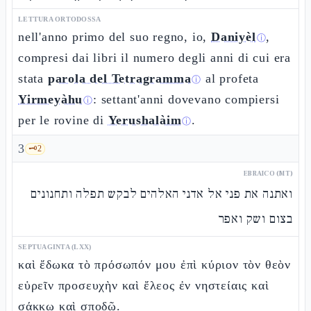
LETTURA ORTODOSSA
nell'anno primo del suo regno, io,
Daniyèl
,
ⓘ
compresi dai libri il numero degli anni di cui era
stata
parola del Tetragramma
al profeta
ⓘ
Yirmeyàhu
: settant'anni dovevano compiersi
ⓘ
per le rovine di
Yerushalàim
.
ⓘ
3
🗝️
2
EBRAICO (MT)
ואתנה את פני אל אדני האלהים לבקש תפלה ותחנונים
בצום ושק ואפר
SEPTUAGINTA (LXX)
καὶ ἔδωκα τὸ πρόσωπόν μου ἐπὶ κύριον τὸν θεὸν
εὑρεῖν προσευχὴν καὶ ἔλεος ἐν νηστείαις καὶ
σάκκῳ καὶ σποδῷ.