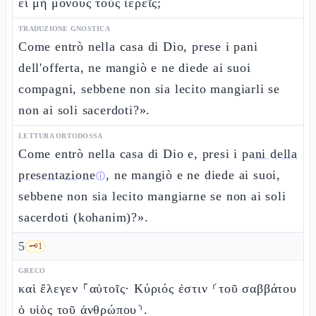
εἰ μὴ μόνους τοὺς ἱερεῖς;
TRADUZIONE GNOSTICA
Come entrò nella casa di Dio, prese i pani
dell'offerta, ne mangiò e ne diede ai suoi
compagni, sebbene non sia lecito mangiarli se
non ai soli sacerdoti?».
LETTURA ORTODOSSA
Come entrò nella casa di Dio e, presi i
pani della
presentazione
, ne mangiò e ne diede ai suoi,
ⓘ
sebbene non sia lecito mangiarne se non ai soli
sacerdoti (kohanim)?».
5
🗝️
1
GRECO
καὶ ἔλεγεν ⸀αὐτοῖς· Κύριός ἐστιν ⸂τοῦ σαββάτου
ὁ υἱὸς τοῦ ἀνθρώπου⸃.