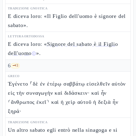
TRADUZIONE GNOSTICA
E diceva loro: «Il Figlio dell'uomo è signore del
sabato».
LETTURA ORTODOSSA
E diceva loro: «
Signore del sabato è il Figlio
dell'uomo
».
ⓘ
6
🗝️
3
GRECO
Ἐγένετο ⸀δὲ ἐν ἑτέρῳ σαββάτῳ εἰσελθεῖν αὐτὸν
εἰς τὴν συναγωγὴν καὶ διδάσκειν· καὶ ἦν
⸂ἄνθρωπος ἐκεῖ⸃ καὶ ἡ χεὶρ αὐτοῦ ἡ δεξιὰ ἦν
ξηρά·
TRADUZIONE GNOSTICA
Un altro sabato egli entrò nella sinagoga e si