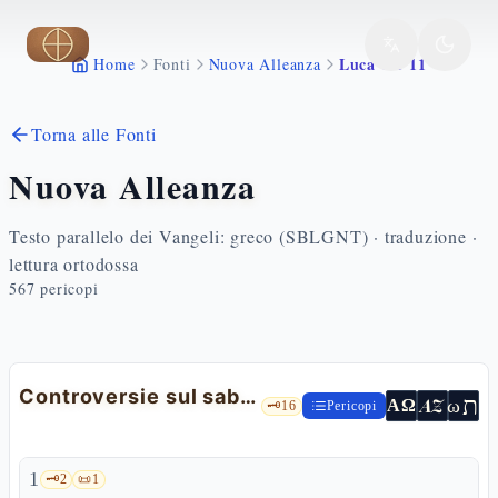
Vai al contenuto principale
Luca 6 1 11
Home
Fonti
Nuova Alleanza
Torna alle Fonti
Nuova Alleanza
Testo parallelo dei Vangeli: greco (SBLGNT) · traduzione ·
lettura ortodossa
567
pericopi
Controversie sul sabato
ת
AZ
ω
ΑΩ
🗝️
16
Pericopi
1
🗝️
2
📜
1