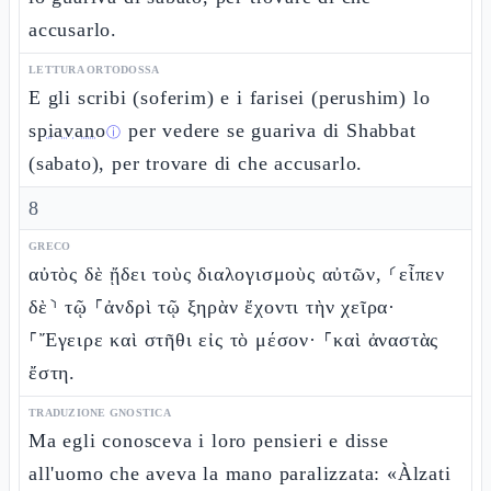
accusarlo.
LETTURA ORTODOSSA
E gli scribi (soferim) e i farisei (perushim) lo
spiavano
per vedere se guariva di Shabbat
ⓘ
(sabato), per trovare di che accusarlo.
8
GRECO
αὐτὸς δὲ ᾔδει τοὺς διαλογισμοὺς αὐτῶν, ⸂εἶπεν
δὲ⸃ τῷ ⸀ἀνδρὶ τῷ ξηρὰν ἔχοντι τὴν χεῖρα·
⸀Ἔγειρε καὶ στῆθι εἰς τὸ μέσον· ⸀καὶ ἀναστὰς
ἔστη.
TRADUZIONE GNOSTICA
Ma egli conosceva i loro pensieri e disse
all'uomo che aveva la mano paralizzata: «Àlzati