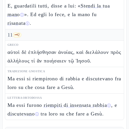
E, guardatili tutti, disse a lui: «
Stendi la tua
mano
». Ed egli lo fece, e la mano fu
ⓘ
risanata
.
ⓘ
11
🗝️
2
GRECO
αὐτοὶ δὲ ἐπλήσθησαν ἀνοίας, καὶ διελάλουν πρὸς
ἀλλήλους τί ἂν ποιήσαιεν τῷ Ἰησοῦ.
TRADUZIONE GNOSTICA
Ma essi si riempirono di rabbia e discutevano fra
loro su che cosa fare a Gesù.
LETTURA ORTODOSSA
Ma essi furono
riempiti di insensata rabbia
, e
ⓘ
discutevano
tra loro su che fare a Gesù.
ⓘ