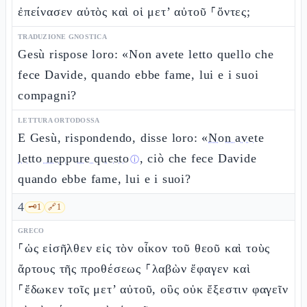
ἐπείνασεν αὐτὸς καὶ οἱ μετ’ αὐτοῦ ⸀ὄντες;
TRADUZIONE GNOSTICA
Gesù rispose loro: «Non avete letto quello che
fece Davide, quando ebbe fame, lui e i suoi
compagni?
LETTURA ORTODOSSA
E Gesù, rispondendo, disse loro: «
Non avete
letto neppure questo
, ciò che fece Davide
ⓘ
quando ebbe fame, lui e i suoi?
4
🗝️
1
🔗
1
GRECO
⸀ὡς εἰσῆλθεν εἰς τὸν οἶκον τοῦ θεοῦ καὶ τοὺς
ἄρτους τῆς προθέσεως ⸀λαβὼν ἔφαγεν καὶ
⸀ἔδωκεν τοῖς μετ’ αὐτοῦ, οὓς οὐκ ἔξεστιν φαγεῖν