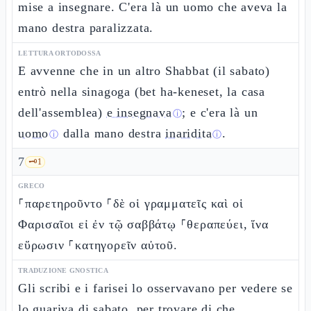
mise a insegnare. C'era là un uomo che aveva la
mano destra paralizzata.
LETTURA ORTODOSSA
E avvenne che in un altro Shabbat (il sabato)
entrò nella sinagoga (bet ha-keneset, la casa
dell'assemblea)
e insegnava
; e c'era là un
ⓘ
uomo
dalla mano destra
inaridita
.
ⓘ
ⓘ
7
🗝️
1
GRECO
⸀παρετηροῦντο ⸀δὲ οἱ γραμματεῖς καὶ οἱ
Φαρισαῖοι εἰ ἐν τῷ σαββάτῳ ⸀θεραπεύει, ἵνα
εὕρωσιν ⸀κατηγορεῖν αὐτοῦ.
TRADUZIONE GNOSTICA
Gli scribi e i farisei lo osservavano per vedere se
lo guariva di sabato, per trovare di che