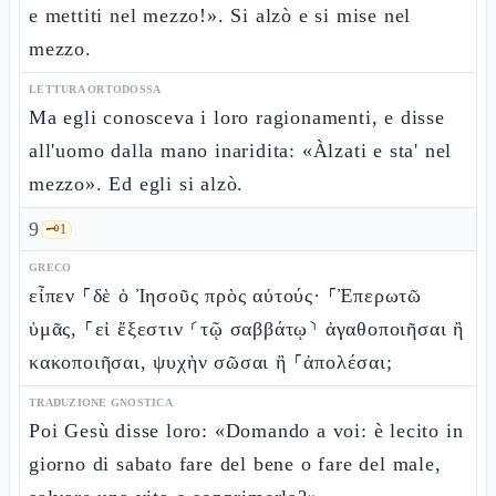
e mettiti nel mezzo!». Si alzò e si mise nel
mezzo.
LETTURA ORTODOSSA
Ma egli conosceva i loro ragionamenti, e disse
all'uomo dalla mano inaridita: «Àlzati e sta' nel
mezzo». Ed egli si alzò.
9
🗝️
1
GRECO
εἶπεν ⸀δὲ ὁ Ἰησοῦς πρὸς αὐτούς· ⸀Ἐπερωτῶ
ὑμᾶς, ⸀εἰ ἔξεστιν ⸂τῷ σαββάτῳ⸃ ἀγαθοποιῆσαι ἢ
κακοποιῆσαι, ψυχὴν σῶσαι ἢ ⸀ἀπολέσαι;
TRADUZIONE GNOSTICA
Poi Gesù disse loro: «Domando a voi: è lecito in
giorno di sabato fare del bene o fare del male,