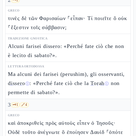
2
GRECO
τινὲς δὲ τῶν Φαρισαίων ⸀εἶπαν· Τί ποιεῖτε ὃ οὐκ
⸀ἔξεστιν τοῖς σάββασιν;
TRADUZIONE GNOSTICA
Alcuni farisei dissero: «Perché fate ciò che non
è lecito di sabato?».
LETTURA ORTODOSSA
Ma alcuni dei farisei (perushim), gli osservanti,
dissero
: «Perché fate ciò che la
Torah
non
ⓘ
ⓘ
permette di sabato?».
3
🗝️
1
🔗
4
GRECO
καὶ ἀποκριθεὶς πρὸς αὐτοὺς εἶπεν ὁ Ἰησοῦς·
Οὐδὲ τοῦτο ἀνέγνωτε ὃ ἐποίησεν Δαυὶδ ⸀ὁπότε