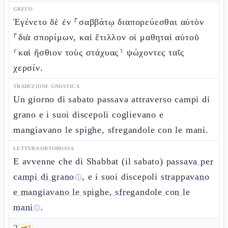
GRECO
Ἐγένετο δὲ ἐν ⸀σαββάτῳ διαπορεύεσθαι αὐτὸν
⸀διὰ σπορίμων, καὶ ἔτιλλον οἱ μαθηταὶ αὐτοῦ
⸂καὶ ἤσθιον τοὺς στάχυας⸃ ψώχοντες ταῖς
χερσίν.
TRADUZIONE GNOSTICA
Un giorno di sabato passava attraverso campi di
grano e i suoi discepoli coglievano e
mangiavano le spighe, sfregandole con le mani.
LETTURA ORTODOSSA
E avvenne che di Shabbat (il sabato)
passava per
campi di grano
, e i suoi discepoli
strappavano
ⓘ
e mangiavano le spighe, sfregandole con le
mani
.
ⓘ
🗝️
2