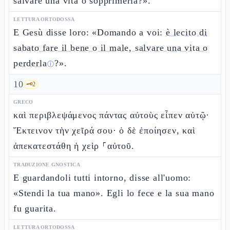
salvare una vita o sopprimerla?».
LETTURA ORTODOSSA
E Gesù disse loro: «Domando a voi:
è lecito di
sabato fare il bene o il male, salvare una vita o
perderla
?».
ⓘ
10
🗝️
2
GRECO
καὶ περιβλεψάμενος πάντας αὐτοὺς εἶπεν αὐτῷ·
Ἔκτεινον τὴν χεῖρά σου· ὁ δὲ ἐποίησεν, καὶ
ἀπεκατεστάθη ἡ χεὶρ ⸀αὐτοῦ.
TRADUZIONE GNOSTICA
E guardandoli tutti intorno, disse all'uomo:
«Stendi la tua mano». Egli lo fece e la sua mano
fu guarita.
LETTURA ORTODOSSA