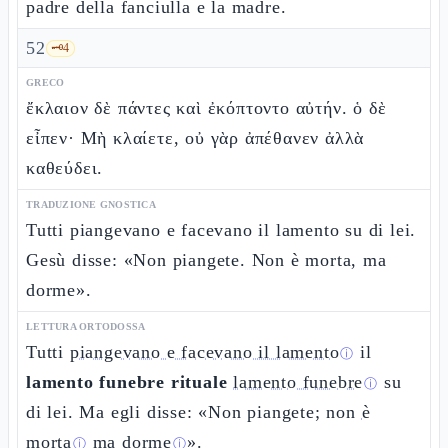
padre della fanciulla e la madre.
52
🗝️
4
GRECO
ἔκλαιον δὲ πάντες καὶ ἐκόπτοντο αὐτήν. ὁ δὲ
εἶπεν· Μὴ κλαίετε, οὐ γὰρ ἀπέθανεν ἀλλὰ
καθεύδει.
TRADUZIONE GNOSTICA
Tutti piangevano e facevano il lamento su di lei.
Gesù disse: «Non piangete. Non è morta, ma
dorme».
LETTURA ORTODOSSA
Tutti
piangevano e facevano il lamento
il
ⓘ
lamento funebre rituale
lamento funebre
su
ⓘ
di lei. Ma egli disse: «Non piangete; non
è
morta
ma
dorme
».
ⓘ
ⓘ