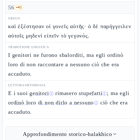
56
🗝️
3
GRECO
καὶ ἐξέστησαν οἱ γονεῖς αὐτῆς· ὁ δὲ παρήγγειλεν
αὐτοῖς μηδενὶ εἰπεῖν τὸ γεγονός.
TRADUZIONE GNOSTICA
I genitori ne furono sbalorditi, ma egli ordinò
loro di non raccontare a nessuno ciò che era
accaduto.
LETTURA ORTODOSSA
E i suoi
genitori
rimasero
stupefatti
; ma egli
ⓘ
ⓘ
ordinò loro di non dirlo a nessuno
ciò che era
ⓘ
accaduto.
Approfondimento storico-halakhico