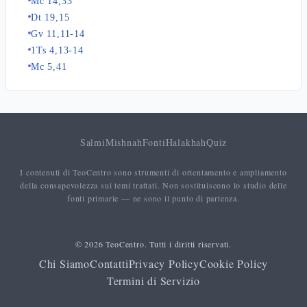
Mc 14,33
Dt 19,15
Gv 11,11-14
1Ts 4,13-14
Mc 5,41
Salmi
Mishnah
Fonti
Halakhah
Quiz
I contenuti di TeoCentro sono strumenti di orientamento e ampliamento
della consapevolezza sui temi trattati. Non sostituiscono lo studio delle
fonti primarie — ne sono il punto di partenza.
© 2026 TeoCentro. Tutti i diritti riservati.
Chi Siamo
Contatti
Privacy Policy
Cookie Policy
Termini di Servizio