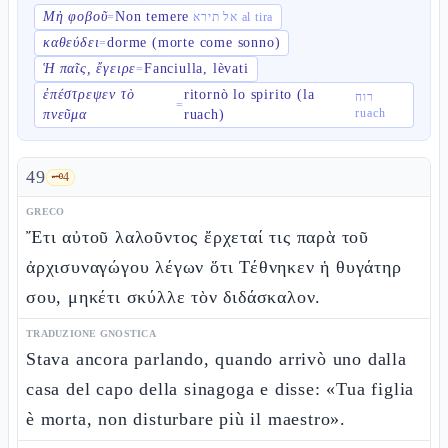
Μὴ φοβοῦ
Non temere
=
אל תירא al tira
καθεύδει
dorme (morte come sonno)
=
Ἡ παῖς, ἔγειρε
Fanciulla, lèvati
=
ἐπέστρεψεν τὸ
ritornò lo spirito (la
רוח
=
ruach
πνεῦμα
ruach)
49
🗝️
4
GRECO
Ἔτι αὐτοῦ λαλοῦντος ἔρχεταί τις παρὰ τοῦ
ἀρχισυναγώγου λέγων ὅτι Τέθνηκεν ἡ θυγάτηρ
σου, μηκέτι σκύλλε τὸν διδάσκαλον.
TRADUZIONE GNOSTICA
Stava ancora parlando, quando arrivò uno dalla
casa del capo della sinagoga e disse: «Tua figlia
è morta, non disturbare più il maestro».