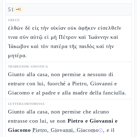
51
🗝️
1
GRECO
ἐλθὼν δὲ εἰς τὴν οἰκίαν οὐκ ἀφῆκεν εἰσελθεῖν
τινα σὺν αὐτῷ εἰ μὴ Πέτρον καὶ Ἰωάννην καὶ
Ἰάκωβον καὶ τὸν πατέρα τῆς παιδὸς καὶ τὴν
μητέρα.
TRADUZIONE GNOSTICA
Giunto alla casa, non permise a nessuno di
entrare con lui, fuorché a Pietro, Giovanni e
Giacomo e al padre e alla madre della fanciulla.
LETTURA ORTODOSSA
Giunto alla casa, non permise che alcuno
entrasse con lui, se non
Pietro e Giovanni e
Giacomo
Pietro, Giovanni, Giacomo
, e il
ⓘ