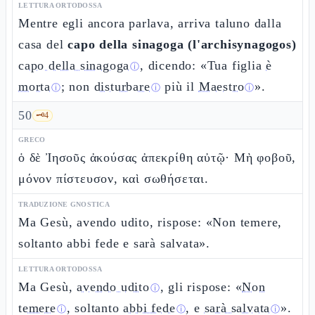
LETTURA ORTODOSSA
Mentre egli ancora parlava, arriva taluno dalla
casa del
capo della sinagoga (l'archisynagogos)
capo della sinagoga
, dicendo: «Tua figlia
è
ⓘ
morta
; non
disturbare
più il
Maestro
».
ⓘ
ⓘ
ⓘ
50
🗝️
4
GRECO
ὁ δὲ Ἰησοῦς ἀκούσας ἀπεκρίθη αὐτῷ· Μὴ φοβοῦ,
μόνον πίστευσον, καὶ σωθήσεται.
TRADUZIONE GNOSTICA
Ma Gesù, avendo udito, rispose: «Non temere,
soltanto abbi fede e sarà salvata».
LETTURA ORTODOSSA
Ma Gesù,
avendo udito
, gli rispose: «
Non
ⓘ
temere
, soltanto
abbi fede
, e
sarà salvata
».
ⓘ
ⓘ
ⓘ