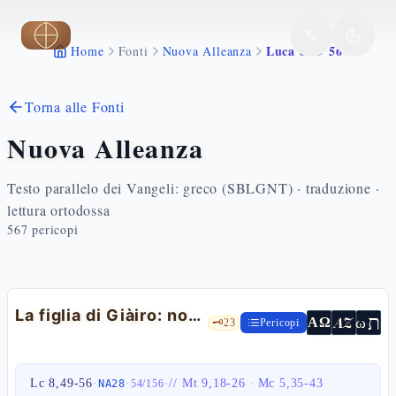
Vai al contenuto principale
Luca 8 49 56
Home
Fonti
Nuova Alleanza
Torna alle Fonti
Nuova Alleanza
Testo parallelo dei Vangeli: greco (SBLGNT) · traduzione ·
lettura ortodossa
567
pericopi
La figlia di Giàiro: non è morta, dorme — Lc 8,49-56
ת
AZ
ω
ΑΩ
🗝️
23
Pericopi
Lc 8,49-56
·
·
·
//
Mt 9,18-26
·
Mc 5,35-43
NA28
54
/
156