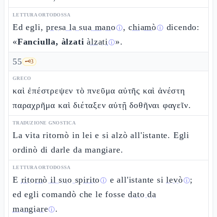
LETTURA ORTODOSSA
Ed egli,
presa la sua mano
,
chiamò
dicendo:
ⓘ
ⓘ
«
Fanciulla, àlzati
àlzati
».
ⓘ
55
🗝️
3
GRECO
καὶ ἐπέστρεψεν τὸ πνεῦμα αὐτῆς καὶ ἀνέστη
παραχρῆμα καὶ διέταξεν αὐτῇ δοθῆναι φαγεῖν.
TRADUZIONE GNOSTICA
La vita ritornò in lei e si alzò all'istante. Egli
ordinò di darle da mangiare.
LETTURA ORTODOSSA
E
ritornò il suo spirito
e all'istante si
levò
;
ⓘ
ⓘ
ed egli comandò che le fosse
dato da
mangiare
.
ⓘ