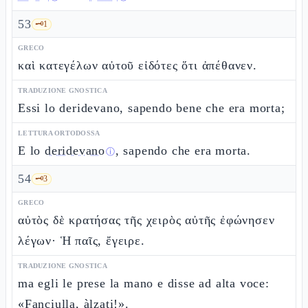
53
🗝️
1
GRECO
καὶ κατεγέλων αὐτοῦ εἰδότες ὅτι ἀπέθανεν.
TRADUZIONE GNOSTICA
Essi lo deridevano, sapendo bene che era morta;
LETTURA ORTODOSSA
E lo
deridevano
, sapendo che era morta.
ⓘ
54
🗝️
3
GRECO
αὐτὸς δὲ κρατήσας τῆς χειρὸς αὐτῆς ἐφώνησεν
λέγων· Ἡ παῖς, ἔγειρε.
TRADUZIONE GNOSTICA
ma egli le prese la mano e disse ad alta voce:
«Fanciulla, àlzati!».