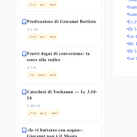
🔗
12
📜
1
🗝️
15
Sal
Sal
Predicazione di Giovanni Battista
Es 
3,1-20
Dt 5
Gn 
🔗
10
📜
1
🗝️
26
Mc 
Dt 5
Frutti degni di conversione: la
scure alla radice
Sal 
3,7-9
🔗
9
📜
10
🗝️
16
Catechesi di Yochanan — Lc 3,10-
14
3,10-14
🔗
10
📜
12
🗝️
17
«Io vi battezzo con acqua»:
Giovanni non è il Messia