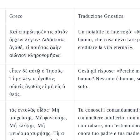
Greco
Traduzione Gnostica
Καὶ ἐπηρώτησέν τις αὐτὸν
Un notabile lo interrogò: «
ἄρχων λέγων· Διδάσκαλε
buono, che cosa devo fare p
ἀγαθέ, τί ποιήσας ζωὴν
ereditare la vita eterna?».
αἰώνιον κληρονομήσω;
εἶπεν δὲ αὐτῷ ὁ Ἰησοῦς·
Gesù gli rispose: «Perché m
Τί με λέγεις ἀγαθόν;
buono? Nessuno è buono, s
οὐδεὶς ἀγαθὸς εἰ μὴ εἷς ὁ
solo.
θεός.
τὰς ἐντολὰς οἶδας· Μὴ
Tu conosci i comandamenti
μοιχεύσῃς, Μὴ φονεύσῃς,
commettere adulterio, non u
Μὴ κλέψῃς, Μὴ
non rubare, non testimoniare
ψευδομαρτυρήσῃς, Τίμα
onora tuo padre e tua madre