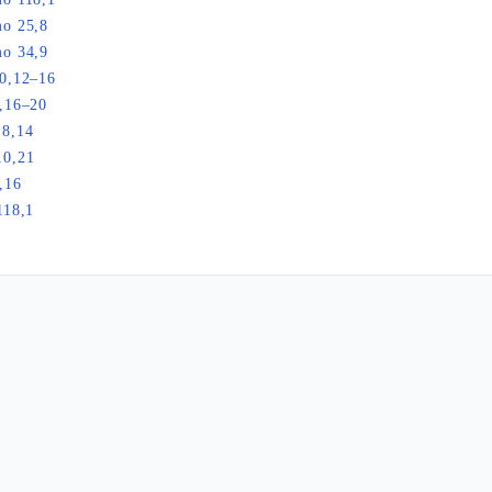
mo 25,8
mo 34,9
20,12–16
,16–20
18,14
10,21
,16
118,1