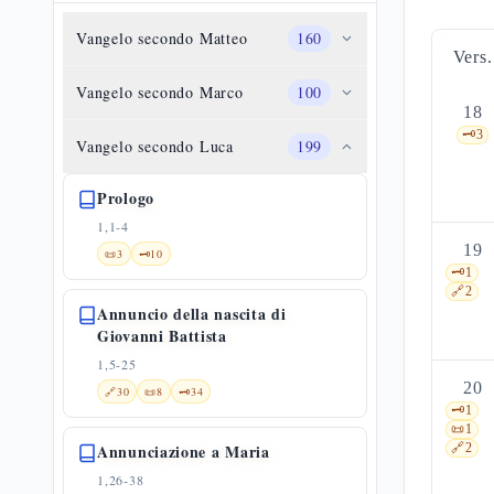
Vangelo secondo Matteo
160
Vers.
Vangelo secondo Marco
100
18
🗝️
3
Vangelo secondo Luca
199
Prologo
1,1-4
19
📜
3
🗝️
10
🗝️
1
🔗
2
Annuncio della nascita di
Giovanni Battista
1,5-25
20
🔗
30
📜
8
🗝️
34
🗝️
1
📜
1
Annunciazione a Maria
🔗
2
1,26-38