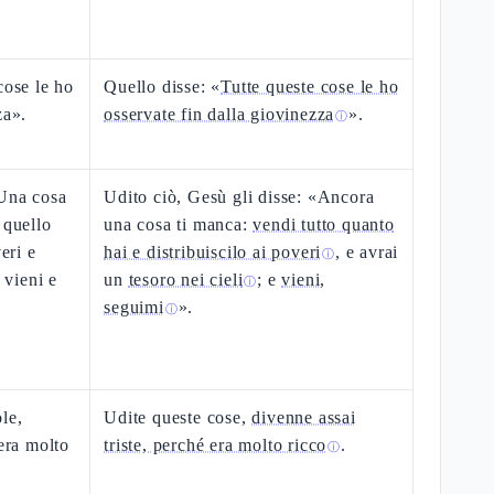
cose le ho
Quello disse: «
Tutte queste cose le ho
za».
osservate fin dalla giovinezza
».
ⓘ
«Una cosa
Udito ciò, Gesù gli disse: «Ancora
 quello
una cosa ti manca:
vendi tutto quanto
eri e
hai e distribuiscilo ai poveri
, e avrai
ⓘ
 vieni e
un
tesoro nei cieli
; e
vieni,
ⓘ
seguimi
».
ⓘ
le,
Udite queste cose,
divenne assai
 era molto
triste, perché era molto ricco
.
ⓘ