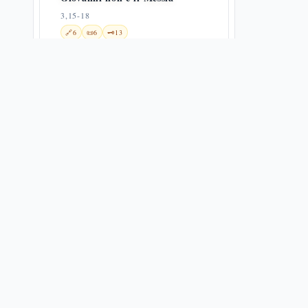
3,15-18
🔗
6
📜
6
🗝️
13
Giovanni imprigionato da Erode
3,19-20
🔗
9
🗝️
8
Il battesimo di Gesù e la bat qol
— Lc 3,21-22
3,21-22
✨
1
🔗
18
📜
2
🗝️
13
Battesimo di Gesù e genealogia
3,21-38
✨
1
🌀
1
🔗
11
📜
4
La genealogia lucana: da Gesù ad