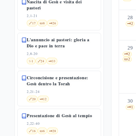
Nascita di Gesù e visita dei
pastori
2,1-21
28
🔗
17
📜
8
🗝️
26
🗝️
2
L'annuncio ai pastori: gloria a
Dio e pace in terra
29
2,8-20
🗝️
2
📜
2
✨
1
🔗
24
🗝️
33
Circoncisione e presentazione:
Gesù dentro la Torah
2,21-24
🔗
20
🗝️
12
30
🗝️
1
Presentazione di Gesù al tempio
2,22-40
🔗
16
📜
6
🗝️
28