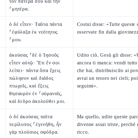
τὸν πατέρα σου καὶ τὴν
⸀μητέρα.
ὁ δὲ εἶπεν· Ταῦτα πάντα
Costui disse: «Tutte queste 
⸀ἐφύλαξα ἐκ νεότητος
osservate fin dalla giovinez
⸀μου.
ἀκούσας ⸀δὲ ὁ Ἰησοῦς
Udito ciò, Gesù gli disse: 
εἶπεν αὐτῷ· Ἔτι ἕν σοι
ancora ti manca: vendi tutto
λείπει· πάντα ὅσα ἔχεις
che hai, distribuiscilo ai pov
πώλησον καὶ διάδος
avrai un tesoro nei cieli; poi
πτωχοῖς, καὶ ἕξεις
seguimi».
θησαυρὸν ἐν ⸀οὐρανοῖς,
καὶ δεῦρο ἀκολούθει μοι.
ὁ δὲ ἀκούσας ταῦτα
Ma quello, udite queste paro
περίλυπος ⸀ἐγενήθη, ἦν
divenne assai triste, perché
γὰρ πλούσιος σφόδρα.
ricco.