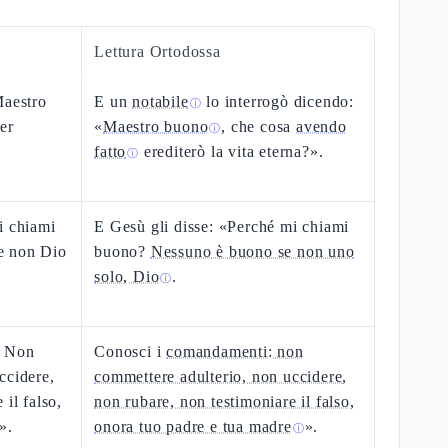
Lettura Ortodossa
Maestro
E un
notabile
lo interrogò dicendo:
ⓘ
er
«
Maestro buono
, che cosa
avendo
ⓘ
fatto
erediterò la vita eterna?».
ⓘ
i chiami
E Gesù gli disse: «Perché mi chiami
e non Dio
buono?
Nessuno è buono se non uno
solo, Dio
.
ⓘ
: Non
Conosci i
comandamenti: non
ccidere,
commettere adulterio, non uccidere,
 il falso,
non rubare, non testimoniare il falso,
».
onora tuo padre e tua madre
».
ⓘ