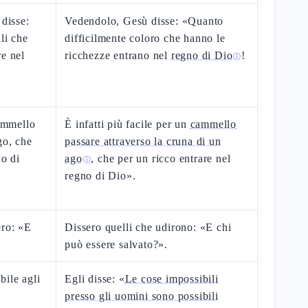
 disse:
Vedendolo, Gesù disse: «Quanto
li che
difficilmente coloro che hanno le
re nel
ricchezze entrano nel
regno di Dio
!
ⓘ
cammello
È infatti più facile per un
cammello
go, che
passare attraverso la cruna di un
no di
ago
, che per un ricco entrare nel
ⓘ
regno di Dio».
ero: «E
Dissero quelli che udirono: «E chi
può essere salvato?».
bile agli
Egli disse: «
Le cose impossibili
presso gli uomini sono possibili