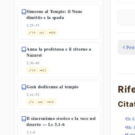
Simeone al Tempio: il Nunc
dimittis e la spada
2,25-35
🔗
19
📜
1
🗝️
28
Per
Anna la profetessa e il ritorno a
Nazaret
2,36-40
🔗
10
🗝️
21
Gesù dodicenne al tempio
Rif
2,41-52
🔗
4
📜
4
🗝️
19
Cita
Il sincronismo storico e la voce nel
Dt 6
deserto — Lc 3,1-6
Mc 
3,1-6
Sal