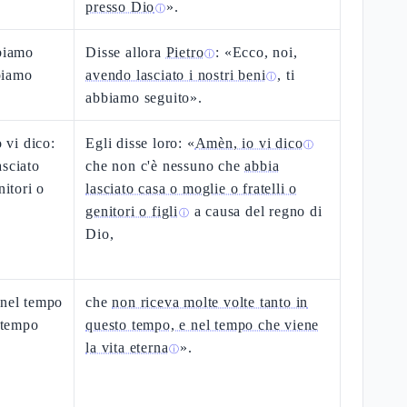
presso Dio
».
ⓘ
bbiamo
Disse allora
Pietro
: «Ecco, noi,
ⓘ
bbiamo
avendo lasciato i nostri beni
, ti
ⓘ
abbiamo seguito».
o vi dico:
Egli disse loro: «
Amèn, io vi dico
ⓘ
asciato
che non c'è nessuno che
abbia
nitori o
lasciato casa o moglie o fratelli o
genitori o figli
a causa del regno di
ⓘ
Dio,
 nel tempo
che
non riceva molte volte tanto in
l tempo
questo tempo, e nel tempo che viene
la vita eterna
».
ⓘ