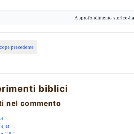
Approfondimento storico-ha
icope precedente
erimenti biblici
ti nel commento
,4
14,34
mo 118,1