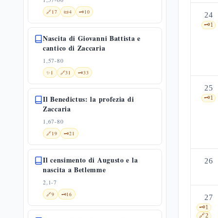
🔗
17
📜
4
🗝️
10
24
🗝️
1
Nascita di Giovanni Battista e
cantico di Zaccaria
1,57-80
✨
1
🔗
31
🗝️
33
25
Il Benedictus: la profezia di
🗝️
1
Zaccaria
1,67-80
🔗
19
🗝️
21
Il censimento di Augusto e la
26
nascita a Betlemme
2,1-7
🔗
9
🗝️
16
27
🗝️
1
🔗
2