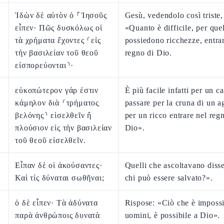
Ἰδὼν δὲ αὐτὸν ὁ ⸀Ἰησοῦς
Gesù, vedendolo così triste,
εἶπεν· Πῶς δυσκόλως οἱ
«Quanto è difficile, per quel
τὰ χρήματα ἔχοντες ⸂εἰς
possiedono ricchezze, entra
τὴν βασιλείαν τοῦ θεοῦ
regno di Dio.
εἰσπορεύονται⸃·
εὐκοπώτερον γάρ ἐστιν
È più facile infatti per un 
κάμηλον διὰ ⸂τρήματος
passare per la cruna di un a
βελόνης⸃ εἰσελθεῖν ἢ
per un ricco entrare nel reg
πλούσιον εἰς τὴν βασιλείαν
Dio».
τοῦ θεοῦ εἰσελθεῖν.
Εἶπαν δὲ οἱ ἀκούσαντες·
Quelli che ascoltavano diss
Καὶ τίς δύναται σωθῆναι;
chi può essere salvato?».
ὁ δὲ εἶπεν· Τὰ ἀδύνατα
Rispose: «Ciò che è impossi
παρὰ ἀνθρώποις δυνατὰ
uomini, è possibile a Dio».