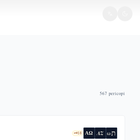
567
pericopi
ת
AZ
ω
ΑΩ
🗝️
18