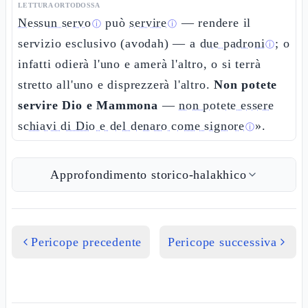
LETTURA ORTODOSSA
Nessun servo
può
servire
— rendere il
ⓘ
ⓘ
servizio esclusivo (avodah) — a
due padroni
; o
ⓘ
infatti odierà l'uno e amerà l'altro, o si terrà
stretto all'uno e disprezzerà l'altro.
Non potete
servire Dio e Mammona
—
non potete essere
schiavi di Dio e del denaro come signore
».
ⓘ
Approfondimento storico-halakhico
Pericope precedente
Pericope successiva