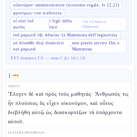
οἰκονόμον
amministratore (economo regale, Is 22,22)
=
φρονίμως
con scaltrezza
=
οἱ υἱοὶ τοῦ
i figli della
בני אור bnei or
=
(Qumran)
φωτός
luce
τοῦ μαμωνᾶ τῆς ἀδικίας
la Mammona dell'ingiustizia
=
οὐ δύνασθε θεῷ δουλεύειν
non potete servire Dio e
=
καὶ μαμωνᾷ
Mammona
XXV domenica T.O. — anno C (Lc 16,1-13)
1
🗝️
4
GRECO
Ἔλεγεν δὲ καὶ πρὸς τοὺς μαθητάς· Ἄνθρωπός τις
ἦν πλούσιος ὃς εἶχεν οἰκονόμον, καὶ οὗτος
διεβλήθη αὐτῷ ὡς διασκορπίζων τὰ ὑπάρχοντα
αὐτοῦ.
LETTURA ORTODOSSA