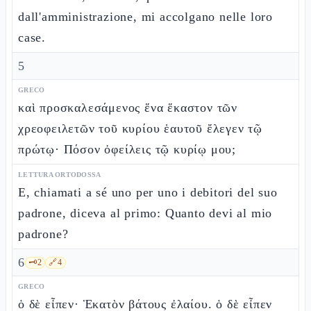
dall'amministrazione, mi accolgano nelle loro
case.
5
GRECO
καὶ προσκαλεσάμενος ἕνα ἕκαστον τῶν
χρεοφειλετῶν τοῦ κυρίου ἑαυτοῦ ἔλεγεν τῷ
πρώτῳ· Πόσον ὀφείλεις τῷ κυρίῳ μου;
LETTURA ORTODOSSA
E, chiamati a sé uno per uno i debitori del suo
padrone, diceva al primo: Quanto devi al mio
padrone?
6
🗝️
2
🔗
4
GRECO
ὁ δὲ εἶπεν· Ἑκατὸν βάτους ἐλαίου. ὁ δὲ εἶπεν