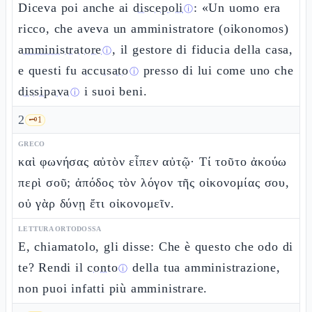
Diceva poi anche ai
discepoli
: «Un uomo era
ⓘ
ricco, che aveva un amministratore (oikonomos)
amministratore
, il gestore di fiducia della casa,
ⓘ
e questi fu
accusato
presso di lui come uno che
ⓘ
dissipava
i suoi beni.
ⓘ
2
🗝️
1
GRECO
καὶ φωνήσας αὐτὸν εἶπεν αὐτῷ· Τί τοῦτο ἀκούω
περὶ σοῦ; ἀπόδος τὸν λόγον τῆς οἰκονομίας σου,
οὐ γὰρ δύνῃ ἔτι οἰκονομεῖν.
LETTURA ORTODOSSA
E, chiamatolo, gli disse: Che è questo che odo di
te? Rendi il
conto
della tua amministrazione,
ⓘ
non puoi infatti più amministrare.