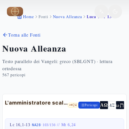
Vai al contenuto principale
Luca 16 1 13
Home
Fonti
Nuova Alleanza
Torna alle Fonti
Nuova Alleanza
Testo parallelo dei Vangeli: greco (SBLGNT) · lettura
ortodossa
567
pericopi
L'amministratore scaltro e le due signorie — Lc 16,1-13
ת
AZ
ω
ΑΩ
🗝️
24
Pericopi
Lc 16,1-13
·
·
·
//
Mt 6,24
NA28
103
/
156