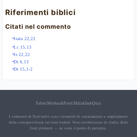
Riferimenti biblici
Citati nel commento
Isaia 22,22
Lc 15,13
Is 22,22
Dt 6,13
Dt 15,1-2
Salmi
Mishnah
Fonti
Halakhah
Quiz
I contenuti di TeoCentro sono strumenti di orientamento e ampliamento
della consapevolezza sui temi trattati. Non sostituiscono lo studio delle
fonti primarie — ne sono il punto di partenza.