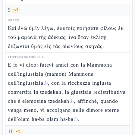
9
🗝️
3
GRECO
Καὶ ἐγὼ ὑμῖν λέγω, ἑαυτοῖς ποιήσατε φίλους ἐκ
τοῦ μαμωνᾶ τῆς ἀδικίας, ἵνα ὅταν ἐκλίπῃ
δέξωνται ὑμᾶς εἰς τὰς αἰωνίους σκηνάς.
LETTURA ORTODOSSA
E io vi dico: fatevi amici con la Mammona
dell'ingiustizia (mamon)
Mammona
dell'ingiustizia
, con la ricchezza ingiusta
ⓘ
convertita in tzedakah, la giustizia redistributiva
che è elemosina
tzedakah
, affinché, quando
ⓘ
venga meno, vi accolgano nelle dimore eterne
dell'olam ha-ba
olam ha-ba
.
ⓘ
10
🗝️
1