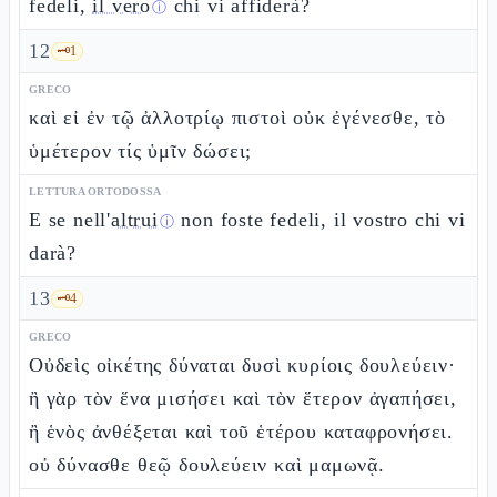
fedeli,
il vero
chi vi affiderà?
ⓘ
12
🗝️
1
GRECO
καὶ εἰ ἐν τῷ ἀλλοτρίῳ πιστοὶ οὐκ ἐγένεσθε, τὸ
ὑμέτερον τίς ὑμῖν δώσει;
LETTURA ORTODOSSA
E se nell'
altrui
non foste fedeli, il vostro chi vi
ⓘ
darà?
13
🗝️
4
GRECO
Οὐδεὶς οἰκέτης δύναται δυσὶ κυρίοις δουλεύειν·
ἢ γὰρ τὸν ἕνα μισήσει καὶ τὸν ἕτερον ἀγαπήσει,
ἢ ἑνὸς ἀνθέξεται καὶ τοῦ ἑτέρου καταφρονήσει.
οὐ δύνασθε θεῷ δουλεύειν καὶ μαμωνᾷ.