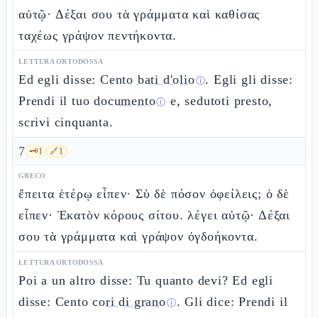
αὐτῷ· Δέξαι σου τὰ γράμματα καὶ καθίσας
ταχέως γράψον πεντήκοντα.
LETTURA ORTODOSSA
Ed egli disse: Cento
bati d'olio
. Egli gli disse:
ⓘ
Prendi il tuo
documento
e, sedutoti presto,
ⓘ
scrivi cinquanta.
7
🗝️
1
🔗
1
GRECO
ἔπειτα ἑτέρῳ εἶπεν· Σὺ δὲ πόσον ὀφείλεις; ὁ δὲ
εἶπεν· Ἑκατὸν κόρους σίτου. λέγει αὐτῷ· Δέξαι
σου τὰ γράμματα καὶ γράψον ὀγδοήκοντα.
LETTURA ORTODOSSA
Poi a un altro disse: Tu quanto devi? Ed egli
disse: Cento
cori di grano
. Gli dice: Prendi il
ⓘ