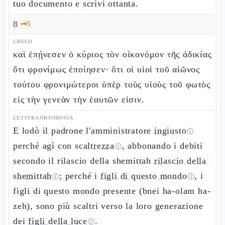
tuo documento e scrivi ottanta.
8
🗝️
5
GRECO
καὶ ἐπῄνεσεν ὁ κύριος τὸν οἰκονόμον τῆς ἀδικίας
ὅτι φρονίμως ἐποίησεν· ὅτι οἱ υἱοὶ τοῦ αἰῶνος
τούτου φρονιμώτεροι ὑπὲρ τοὺς υἱοὺς τοῦ φωτὸς
εἰς τὴν γενεὰν τὴν ἑαυτῶν εἰσιν.
LETTURA ORTODOSSA
E lodò il padrone l'amministratore
ingiusto
ⓘ
perché agì con
scaltrezza
, abbonando i debiti
ⓘ
secondo il rilascio della shemittah
rilascio della
shemittah
; perché i
figli di questo mondo
, i
ⓘ
ⓘ
figli di questo mondo presente (bnei ha-olam ha-
zeh), sono più scaltri verso la loro generazione
dei
figli della luce
.
ⓘ