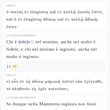
GRECO
ὁ πιστὸς ἐν ἐλαχίστῳ καὶ ἐν πολλῷ πιστός ἐστιν,
καὶ ὁ ἐν ἐλαχίστῳ ἄδικος καὶ ἐν πολλῷ ἄδικός
ἐστιν.
LETTURA ORTODOSSA
Chi è
fedele
nel minimo, anche nel molto è
ⓘ
fedele; e chi nel minimo è ingiusto, anche nel
molto è ingiusto.
11
🗝️
1
GRECO
εἰ οὖν ἐν τῷ ἀδίκῳ μαμωνᾷ πιστοὶ οὐκ ἐγένεσθε,
τὸ ἀληθινὸν τίς ὑμῖν πιστεύσει;
LETTURA ORTODOSSA
Se dunque nella Mammona ingiusta non foste