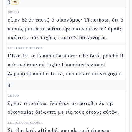
3
🗝️
1
GRECO
εἶπεν δὲ ἐν ἑαυτῷ ὁ οἰκονόμος· Τί ποιήσω, ὅτι ὁ
κύριός μου ἀφαιρεῖται τὴν οἰκονομίαν ἀπ' ἐμοῦ;
σκάπτειν οὐκ ἰσχύω, ἐπαιτεῖν αἰσχύνομαι.
LETTURA ORTODOSSA
Disse fra sé l'amministratore: Che farò, poiché il
mio padrone mi toglie l'amministrazione?
Zappare
non ho forza, mendicare mi vergogno.
ⓘ
4
GRECO
ἔγνων τί ποιήσω, ἵνα ὅταν μετασταθῶ ἐκ τῆς
οἰκονομίας δέξωνταί με εἰς τοὺς οἴκους αὐτῶν.
LETTURA ORTODOSSA
So che farò, affinché, quando sarò rimosso