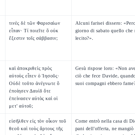
τινὲς δὲ τῶν Φαρισαίων
Alcuni farisei dissero: «Perc
εἶπαν· Τί ποιεῖτε ὃ οὐκ
giorno di sabato quello che
ἔξεστιν τοῖς σάββασιν;
lecito?».
καὶ ἀποκριθεὶς πρὸς
Gesù rispose loro: «Non ave
αὐτοὺς εἶπεν ὁ Ἰησοῦς·
ciò che fece Davide, quando 
Οὐδὲ τοῦτο ἀνέγνωτε ὃ
suoi compagni ebbero fame
ἐποίησεν Δαυὶδ ὅτε
ἐπείνασεν αὐτὸς καὶ οἱ
μετ' αὐτοῦ;
εἰσῆλθεν εἰς τὸν οἶκον τοῦ
Come entrò nella casa di Dio
θεοῦ καὶ τοὺς ἄρτους τῆς
pani dell'offerta, ne mangiò