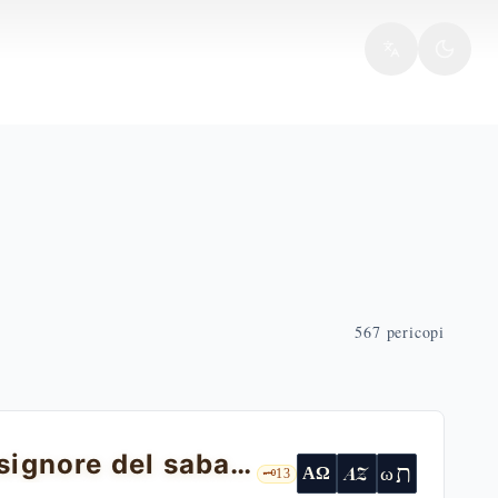
567
pericopi
Le spighe di sabato: il Figlio dell'uomo signore del sabato — Lc 6,1-5
ת
AZ
ω
ΑΩ
🗝️
13