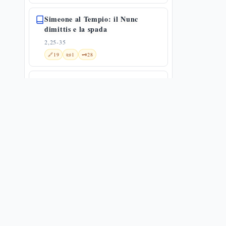
Simeone al Tempio: il Nunc
dimittis e la spada
2,25-35
🔗
19
📜
1
🗝️
28
Anna la profetessa e il ritorno a
Nazaret
2,36-40
🔗
10
🗝️
21
Gesù dodicenne al tempio
2,41-52
🔗
4
📜
4
🗝️
19
Il sincronismo storico e la voce nel
deserto — Lc 3,1-6
3,1-6