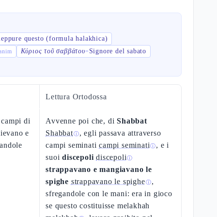
neppure questo (formula halakhica)
Κύριος τοῦ σαββάτου
Signore del sabato
a-panim
=
Lettura Ortodossa
 campi di
Avvenne poi che, di
Shabbat
lievano e
Shabbat
, egli passava attraverso
ⓘ
gandole
campi seminati
campi seminati
, e i
ⓘ
suoi
discepoli
discepoli
ⓘ
strappavano e mangiavano le
spighe
strappavano le spighe
,
ⓘ
sfregandole con le mani: era in gioco
se questo costituisse melakhah