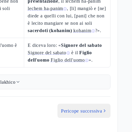
bbene non
presentazione
, il lechem ha-panim
i soli
lechem ha-panim
, [li] mangiò e [ne]
ⓘ
diede a quelli con lui, [pani] che non
è lecito mangiare se non ai soli
sacerdoti (kohanim)
kohanim
?».
ⓘ
ll'uomo è
E diceva loro: «
Signore del sabato
Signore del sabato
è il
Figlio
ⓘ
dell'uomo
Figlio dell'uomo
».
ⓘ
lakhico
Pericope successiva