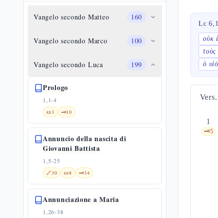
Vangelo secondo Matteo
160
Lc 6,
οὐκ 
Vangelo secondo Marco
100
τοὺς
Vangelo secondo Luca
199
ὁ υἱ
Prologo
Vers.
1,1-4
📜
3
🗝️
10
1
🗝️
5
Annuncio della nascita di
Giovanni Battista
1,5-25
🔗
30
📜
8
🗝️
34
Annunciazione a Maria
1,26-38