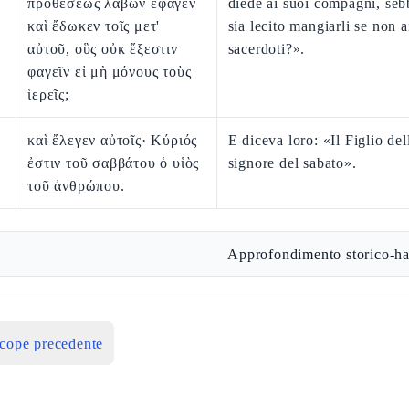
προθέσεως λαβὼν ἔφαγεν
diede ai suoi compagni, se
καὶ ἔδωκεν τοῖς μετ'
sia lecito mangiarli se non a
αὐτοῦ, οὓς οὐκ ἔξεστιν
sacerdoti?».
φαγεῖν εἰ μὴ μόνους τοὺς
ἱερεῖς;
καὶ ἔλεγεν αὐτοῖς· Κύριός
E diceva loro: «Il Figlio de
ἐστιν τοῦ σαββάτου ὁ υἱὸς
signore del sabato».
τοῦ ἀνθρώπου.
Approfondimento storico-ha
icope precedente