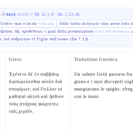
1-5
·
·
·
//
Mt 12,1-8
·
Mc 2,23-28
NA28
32
/
156
ἔξεστιν
non è lecito
Οὐδὲ τοῦτο ἀνέγνωτε
non avete letto 
=
אסור asùr
=
 ἄρτους τῆς προθέσεως
i pani della presentazione
=
לחם הפנים lechem h
ὸς τοῦ ἀνθρώπου
il Figlio dell'uomo (Dn 7,13)
=
Greco
Traduzione Gnostica
Ἐγένετο δὲ ἐν σαββάτῳ
Un sabato Gesù passava fra
διαπορεύεσθαι αὐτὸν διὰ
grano e i suoi discepoli cog
σπορίμων, καὶ ἔτιλλον οἱ
mangiavano le spighe, sfre
μαθηταὶ αὐτοῦ καὶ ἤσθιον
con le mani.
τοὺς στάχυας ψώχοντες
ταῖς χερσίν.