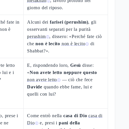
melakhah
, lavoro proibito nel
ⓘ
giorno del riposo.
hé fate in
Alcuni dei
farisei (perushim)
, gli
 non è
osservanti separati per la purità
perushim
, dissero: «Perché fate ciò
ⓘ
che
non è lecito
non è lecito
di
ⓘ
Shabbat?».
te letto
E, rispondendo loro,
Gesù
disse:
lui e i
«
Non avete letto neppure questo
?
non avete letto
— ciò che fece
ⓘ
Davide
quando ebbe fame, lui e
quelli con lui?
, prese i
Come entrò nella
casa di Dio
casa di
 e ne
Dio
e, presi i
pani della
ⓘ