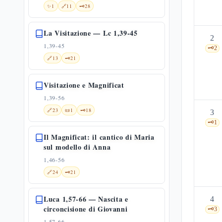
✨
1
🔗
11
🗝️
28
La Visitazione — Lc 1,39-45
2
1,39-45
🗝️
2
🔗
13
🗝️
21
Visitazione e Magnificat
1,39-56
🔗
23
📜
1
🗝️
18
3
🗝️
1
Il Magnificat: il cantico di Maria
sul modello di Anna
1,46-56
🔗
24
🗝️
21
Luca 1,57-66 — Nascita e
4
circoncisione di Giovanni
🗝️
3
1,57-66