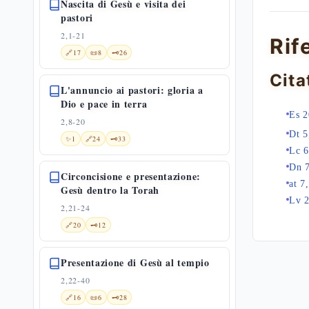
Nascita di Gesù e visita dei
pastori
2,1-21
Rif
🔗
17
📜
8
🗝️
26
Cita
L'annuncio ai pastori: gloria a
Dio e pace in terra
Es 2
2,8-20
Dt 5
✨
1
🔗
24
🗝️
33
Lc 6
Dn 
Circoncisione e presentazione:
at 7
Gesù dentro la Torah
Lv 2
2,21-24
🔗
20
🗝️
12
Presentazione di Gesù al tempio
2,22-40
🔗
16
📜
6
🗝️
28