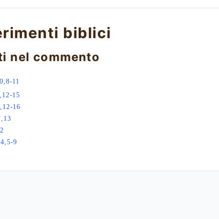
erimenti biblici
ti nel commento
0,8-11
,12-15
,12-16
7,13
,2
4,5-9