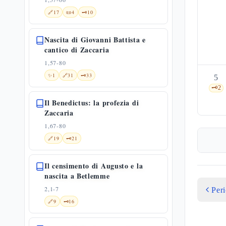
🔗
17
📜
4
🗝️
10
Nascita di Giovanni Battista e
cantico di Zaccaria
1,57-80
✨
1
🔗
31
🗝️
33
5
🗝️
2
Il Benedictus: la profezia di
Zaccaria
1,67-80
🔗
19
🗝️
21
Il censimento di Augusto e la
nascita a Betlemme
2,1-7
Per
🔗
9
🗝️
16