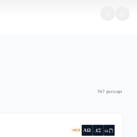
567
pericopi
ת
AZ
ω
ΑΩ
🗝️
19