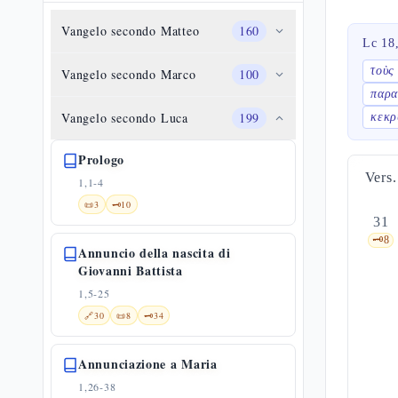
Vangelo secondo Matteo
160
Lc 18
τοὺς
Vangelo secondo Marco
100
παρα
Vangelo secondo Luca
199
κεκρ
Prologo
Vers.
1,1-4
📜
3
🗝️
10
31
🗝️
8
Annuncio della nascita di
Giovanni Battista
1,5-25
🔗
30
📜
8
🗝️
34
Annunciazione a Maria
1,26-38