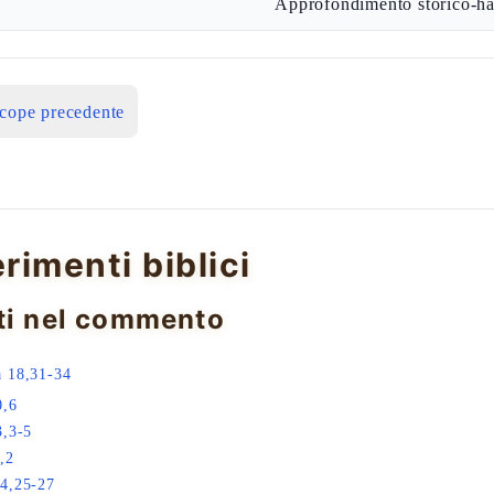
Approfondimento storico-ha
icope precedente
erimenti biblici
ti nel commento
 18,31-34
0,6
3,3-5
,2
4,25-27