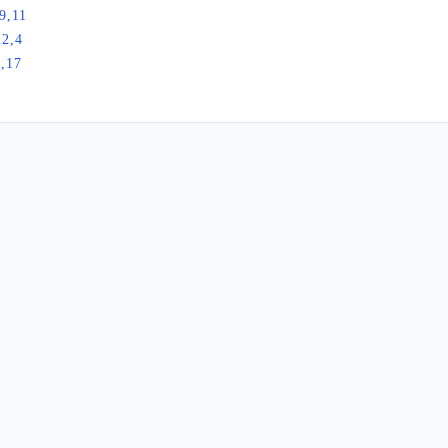
9,11
22,4
,17