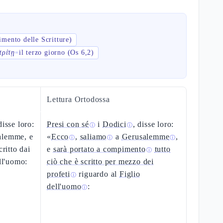
mento delle Scritture)
τρίτῃ
il terzo giorno (Os 6,2)
=
Lettura Ortodossa
disse loro:
Presi con sé
i
Dodici
, disse loro:
ⓘ
ⓘ
alemme, e
«
Ecco
,
saliamo
a
Gerusalemme
,
ⓘ
ⓘ
ⓘ
critto dai
e
sarà portato a compimento
tutto
ⓘ
ell'uomo:
ciò che è scritto per mezzo dei
profeti
riguardo al
Figlio
ⓘ
dell'uomo
:
ⓘ