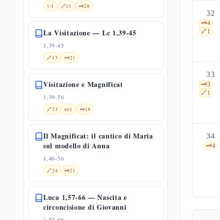
✨
1
🔗
11
🗝️
28
32
🗝️
4
La Visitazione — Lc 1,39-45
🔗
1
1,39-45
🔗
13
🗝️
21
33
Visitazione e Magnificat
🗝️
3
🔗
1
1,39-56
🔗
23
📜
1
🗝️
18
Il Magnificat: il cantico di Maria
34
sul modello di Anna
🗝️
4
1,46-56
🔗
24
🗝️
21
Luca 1,57-66 — Nascita e
circoncisione di Giovanni
1,57-66