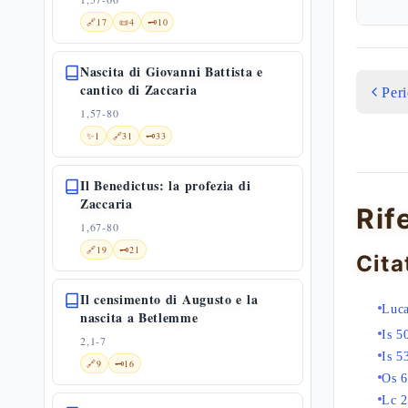
🔗
17
📜
4
🗝️
10
Nascita di Giovanni Battista e
cantico di Zaccaria
Per
1,57-80
✨
1
🔗
31
🗝️
33
Il Benedictus: la profezia di
Zaccaria
Rif
1,67-80
🔗
19
🗝️
21
Cita
Il censimento di Augusto e la
Luca
nascita a Betlemme
Is 5
2,1-7
Is 5
🔗
9
🗝️
16
Os 6
Lc 2