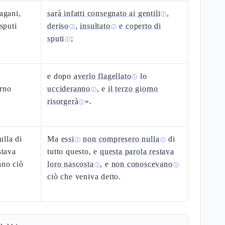
pagani,
sarà infatti consegnato ai gentili
,
ⓘ
 sputi
deriso
,
insultato
e
coperto di
ⓘ
ⓘ
sputi
;
ⓘ
e dopo
averlo flagellato
lo
ⓘ
orno
uccideranno
, e
il terzo giorno
ⓘ
risorgerà
».
ⓘ
lla di
Ma
essi
non compresero nulla
di
ⓘ
ⓘ
stava
tutto questo, e
questa parola restava
ano ciò
loro nascosta
, e
non conoscevano
ⓘ
ⓘ
ciò che veniva detto.