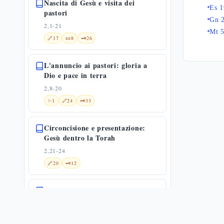
Nascita di Gesù e visita dei
Es 1
pastori
Gn 
2,1-21
Mt 5
🔗
17
📜
8
🗝️
26
L'annuncio ai pastori: gloria a
Dio e pace in terra
2,8-20
✨
1
🔗
24
🗝️
33
Circoncisione e presentazione:
Gesù dentro la Torah
2,21-24
🔗
20
🗝️
12
Presentazione di Gesù al tempio
2,22-40
🔗
16
📜
6
🗝️
28