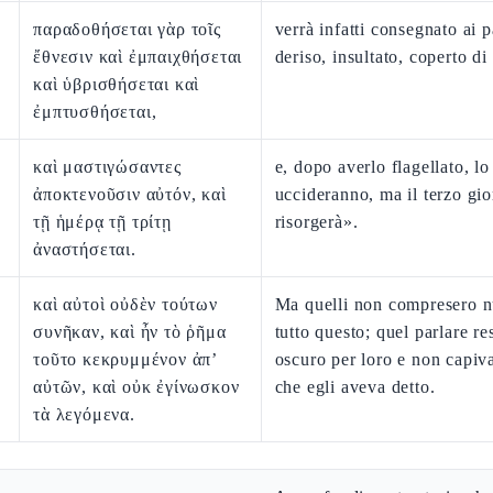
παραδοθήσεται γὰρ τοῖς
verrà infatti consegnato ai 
ἔθνεσιν καὶ ἐμπαιχθήσεται
deriso, insultato, coperto di
καὶ ὑβρισθήσεται καὶ
ἐμπτυσθήσεται,
καὶ μαστιγώσαντες
e, dopo averlo flagellato, lo
ἀποκτενοῦσιν αὐτόν, καὶ
uccideranno, ma il terzo gi
τῇ ἡμέρᾳ τῇ τρίτῃ
risorgerà».
ἀναστήσεται.
καὶ αὐτοὶ οὐδὲν τούτων
Ma quelli non compresero nu
συνῆκαν, καὶ ἦν τὸ ῥῆμα
tutto questo; quel parlare re
τοῦτο κεκρυμμένον ἀπ’
oscuro per loro e non capiv
αὐτῶν, καὶ οὐκ ἐγίνωσκον
che egli aveva detto.
τὰ λεγόμενα.