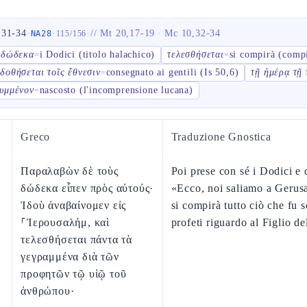
,31-34
·
·
·
//
Mt 20,17-19
·
Mc 10,32-34
NA28
115
/
156
 δώδεκα
i Dodici (titolo halachico)
τελεσθήσεται
si compirà (compi
=
=
δοθήσεται τοῖς ἔθνεσιν
consegnato ai gentili (Is 50,6)
τῇ ἡμέρᾳ τῇ 
=
υμμένον
nascosto (l'incomprensione lucana)
=
Greco
Traduzione Gnostica
Παραλαβὼν δὲ τοὺς
Poi prese con sé i Dodici e 
δώδεκα εἶπεν πρὸς αὐτούς·
«Ecco, noi saliamo a Gerus
Ἰδοὺ ἀναβαίνομεν εἰς
si compirà tutto ciò che fu s
⸀Ἰερουσαλήμ, καὶ
profeti riguardo al Figlio d
τελεσθήσεται πάντα τὰ
γεγραμμένα διὰ τῶν
προφητῶν τῷ υἱῷ τοῦ
ἀνθρώπου·