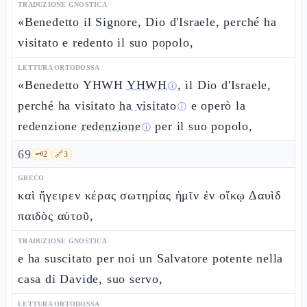
TRADUZIONE GNOSTICA
«Benedetto il Signore, Dio d'Israele, perché ha
visitato e redento il suo popolo,
LETTURA ORTODOSSA
«Benedetto YHWH
YHWH
, il Dio d'Israele,
ⓘ
perché ha visitato
ha visitato
e operò la
ⓘ
redenzione
redenzione
per il suo popolo,
ⓘ
69
🗝️
2
🔗
3
GRECO
καὶ ἤγειρεν κέρας σωτηρίας ἡμῖν ἐν οἴκῳ Δαυὶδ
παιδὸς αὐτοῦ,
TRADUZIONE GNOSTICA
e ha suscitato per noi un Salvatore potente nella
casa di Davide, suo servo,
LETTURA ORTODOSSA