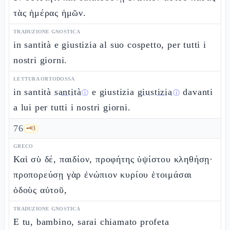
τὰς ἡμέρας ἡμῶν.
TRADUZIONE GNOSTICA
in santità e giustizia al suo cospetto, per tutti i
nostri giorni.
LETTURA ORTODOSSA
in santità
santità
e giustizia
giustizia
davanti
ⓘ
ⓘ
a lui per tutti i nostri giorni.
76
🗝️
3
GRECO
Καὶ σὺ δέ, παιδίον, προφήτης ὑψίστου κληθήσῃ·
προπορεύσῃ γὰρ ἐνώπιον κυρίου ἑτοιμάσαι
ὁδοὺς αὐτοῦ,
TRADUZIONE GNOSTICA
E tu, bambino, sarai chiamato profeta