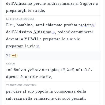
dell'Altissimo perché andrai innanzi al Signore a
preparargli le strade,
LETTURA ORTODOSSA
E tu, bambino, sarai chiamato profeta
profeta
ⓘ
dell'Altissimo
Altissimo
, poiché camminerai
ⓘ
davanti a YHWH a preparare le sue vie
preparare le vie
,
ⓘ
77
🗝️
1
GRECO
τοῦ δοῦναι γνῶσιν σωτηρίας τῷ λαῷ αὐτοῦ ἐν
ἀφέσει ἁμαρτιῶν αὐτῶν,
TRADUZIONE GNOSTICA
per dare al suo popolo la conoscenza della
salvezza nella remissione dei suoi peccati.