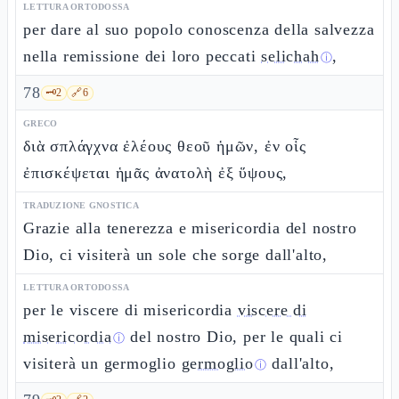
LETTURA ORTODOSSA
per dare al suo popolo conoscenza della salvezza
nella remissione dei loro peccati
selichah
,
ⓘ
78
🗝️
2
🔗
6
GRECO
διὰ σπλάγχνα ἐλέους θεοῦ ἡμῶν, ἐν οἷς
ἐπισκέψεται ἡμᾶς ἀνατολὴ ἐξ ὕψους,
TRADUZIONE GNOSTICA
Grazie alla tenerezza e misericordia del nostro
Dio, ci visiterà un sole che sorge dall'alto,
LETTURA ORTODOSSA
per le viscere di misericordia
viscere di
misericordia
del nostro Dio, per le quali ci
ⓘ
visiterà un germoglio
germoglio
dall'alto,
ⓘ