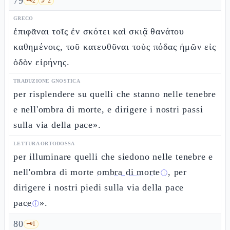
79
🗝️
2
🔗
2
GRECO
ἐπιφᾶναι τοῖς ἐν σκότει καὶ σκιᾷ θανάτου
καθημένοις, τοῦ κατευθῦναι τοὺς πόδας ἡμῶν εἰς
ὁδὸν εἰρήνης.
TRADUZIONE GNOSTICA
per risplendere su quelli che stanno nelle tenebre
e nell'ombra di morte, e dirigere i nostri passi
sulla via della pace».
LETTURA ORTODOSSA
per illuminare quelli che siedono nelle tenebre e
nell'ombra di morte
ombra di morte
, per
ⓘ
dirigere i nostri piedi sulla via della pace
pace
».
ⓘ
80
🗝️
1