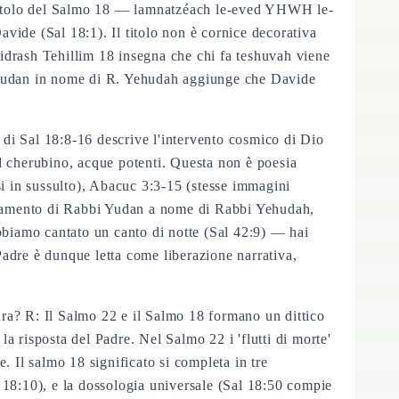
l titolo del Salmo 18 — lamnatzéach le-eved YHWH le-
vide (Sal 18:1). Il titolo non è cornice decorativa
idrash Tehillim 18 insegna che chi fa teshuvah viene
 Yudan in nome di R. Yehudah aggiunge che Davide
a di Sal 18:8-16 descrive l'intervento cosmico di Dio
sul cherubino, acque potenti. Questa non è poesia
si in sussulto), Abacuc 3:3-15 (stesse immagini
segnamento di Rabbi Yudan a nome di Rabbi Yehudah,
abbiamo cantato un canto di notte (Sal 42:9) — hai
adre è dunque letta come liberazione narrativa,
tura? R: Il Salmo 22 e il Salmo 18 formano un dittico
a risposta del Padre. Nel Salmo 22 i 'flutti di morte'
. Il salmo 18 significato si completa in tre
al 18:10), e la dossologia universale (Sal 18:50 compie