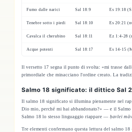
Fumo dalle narici
Sal 18:9
Es 19:18 (S
Tenebre sotto i piedi
Sal 18:10
Es 20:21 (n
Cavalca il cherubino
Sal 18:11
Ez 1:4-28 
Acque potenti
Sal 18:17
Es 14-15 (
Il versetto 17 segna il punto di svolta: «mi trasse d
primordiale che minacciano l'ordine creato. La tradiz
Salmo 18 significato: il dittico Sal 
Il salmo 18 significato si illumina pienamente nel ra
Dio mio, perché mi hai abbandonato?» — e il Salmo 18
Salmo 18 lo stesso linguaggio riappare —
ḥavlei māv
Tre elementi confermano questa lettura del salmo 18 