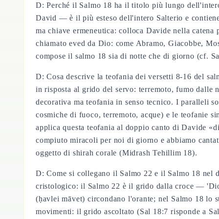
D: Perché il Salmo 18 ha il titolo più lungo dell'i
David — è il più esteso dell'intero Salterio e contie
ma chiave ermeneutica: colloca Davide nella catena p
chiamato eved da Dio: come Abramo, Giacobbe, Mosè
compose il salmo 18 sia di notte che di giorno (cf. Sa
D: Cosa descrive la teofania dei versetti 8-16 del sal
in risposta al grido del servo: terremoto, fumo dalle 
decorativa ma teofania in senso tecnico. I paralleli 
cosmiche di fuoco, terremoto, acque) e le teofanie s
applica questa teofania al doppio canto di Davide «di
compiuto miracoli per noi di giorno e abbiamo cantat
oggetto di shirah corale (Midrash Tehillim 18).
D: Come si collegano il Salmo 22 e il Salmo 18 nel di
cristologico: il Salmo 22 è il grido dalla croce — 'D
(ḥavlei māvet) circondano l'orante; nel Salmo 18 lo st
movimenti: il grido ascoltato (Sal 18:7 risponde a Sal