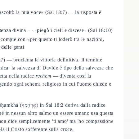
ascoltò la mia voce» (Sal 18:7) — la risposta è
tenza divina — «piegò i cieli e discese» (Sal 18:10)
 compie con «per questo ti loderò tra le nazioni,
delle genti
7) — proclama la vittoria definitiva. Il termine
anica: la salvezza di Davide è tipo della salvezza che
tta nella radice
rechem
— diventa così la
lgendo ogni schema religioso in cui l'uomo chiede e
a dalla radice
a non dice semplicemente 'ti amo' ma 'ho compassione
a il Cristo sofferente sulla croce.