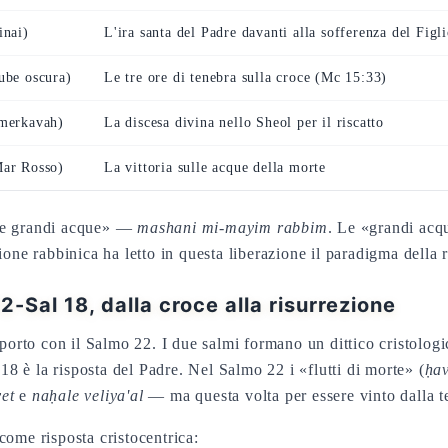
inai)
L'ira santa del Padre davanti alla sofferenza del Figl
ube oscura)
Le tre ore di tenebra sulla croce (Mc 15:33)
(merkavah)
La discesa divina nello Sheol per il riscatto
Mar Rosso)
La vittoria sulle acque della morte
alle grandi acque» —
mashani mi-mayim rabbim
. Le «grandi acq
ione rabbinica ha letto in questa liberazione il paradigma della
22-Sal 18, dalla croce alla risurrezione
pporto con il Salmo 22. I due salmi formano un dittico cristolog
 è la risposta del Padre. Nel Salmo 22 i «flutti di morte» (
ḥav
et
e
naḥale veliya'al
— ma questa volta per essere vinto dalla t
come risposta cristocentrica: