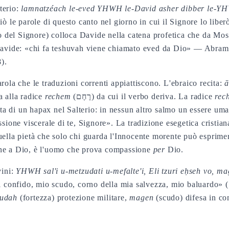
lterio:
lamnatzéach le-eved YHWH le-David asher dibber le-YHW
ò le parole di questo canto nel giorno in cui il Signore lo liber
 del Signore) colloca Davide nella catena profetica che da Mos
 Davide: «chi fa teshuvah viene chiamato eved da Dio» — Abram
).
rola che le traduzioni correnti appiattiscono. L'ebraico recita:
a alla radice
rechem
(רֶחֶם) da cui il verbo deriva. La radice
rec
tta di un hapax nel Salterio: in nessun altro salmo un essere um
ne viscerale di te, Signore». La tradizione esegetica cristiana 
ella pietà che solo chi guarda l'Innocente morente può esprimer
one a Dio, è l'uomo che prova compassione
per
Dio.
vini:
YHWH sal'i u-metzudati u-mefalte'i, Eli tzuri eḥseh vo, ma
ui confido, mio scudo, corno della mia salvezza, mio baluardo»
zudah
(fortezza) protezione militare,
magen
(scudo) difesa in c