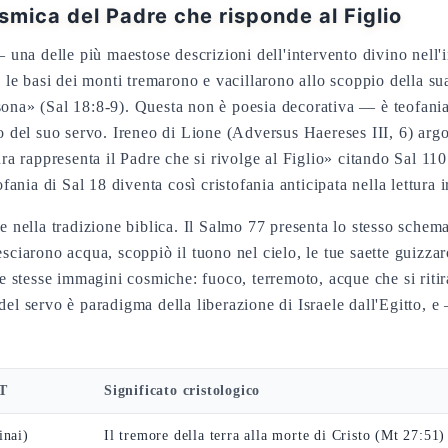
mica del Padre che risponde al Figlio
 una delle più maestose descrizioni dell'intervento divino nell'i
, le basi dei monti tremarono e vacillarono allo scoppio della su
sona» (Sal 18:8-9). Questa non è poesia decorativa — è teofania
do del suo servo. Ireneo di Lione (Adversus Haereses III, 6) arg
ura rappresenta il Padre che si rivolge al Figlio» citando Sal 110
nia di Sal 18 diventa così cristofania anticipata nella lettura 
e nella tradizione biblica. Il Salmo 77 presenta lo stesso schema
sciarono acqua, scoppiò il tuono nel cielo, le tue saette guizza
le stesse immagini cosmiche: fuoco, terremoto, acque che si ritir
el servo è paradigma della liberazione di Israele dall'Egitto, e 
AT
Significato cristologico
inai)
Il tremore della terra alla morte di Cristo (Mt 27:51)