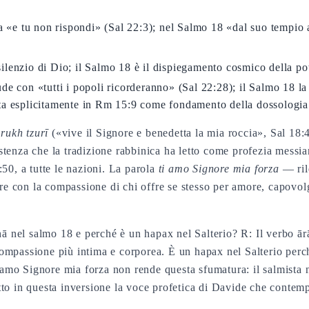
da «e tu non rispondi» (Sal 22:3); nel Salmo 18 «dal suo tempio 
silenzio di Dio; il Salmo 18 è il dispiegamento cosmico della po
ude con «tutti i popoli ricorderanno» (Sal 22:28); il Salmo 18 la
ta esplicitamente in Rm 15:9 come fondamento della dossologia 
ukh tzurī
(«vive il Signore e benedetta la mia roccia», Sal 18:4
sistenza che la tradizione rabbinica ha letto come profezia messi
8:50, a tutte le nazioni. La parola
ti amo Signore mia forza
— rile
adre con la compassione di chi offre se stesso per amore, capovo
 perché è un hapax nel Salterio? R: Il verbo ārāḥamkhā (אֶרְחָמְךָ) in Sal 18:2 deriv
ti amo Signore mia forza non rende questa sfumatura: il salmist
etto in questa inversione la voce profetica di Davide che contempl