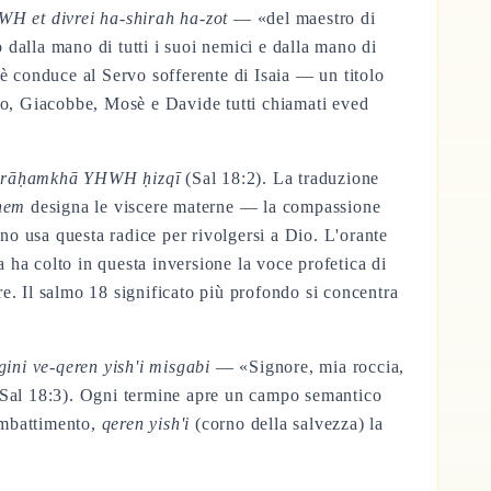
H et divrei ha-shirah ha-zot
— «del maestro di
ò dalla mano di tutti i suoi nemici e dalla mano di
è conduce al Servo sofferente di Isaia — un titolo
o, Giacobbe, Mosè e Davide tutti chiamati eved
ārāḥamkhā YHWH ḥizqī
(Sal 18:2). La traduzione
hem
designa le viscere materne — la compassione
ano usa questa radice per rivolgersi a Dio. L'orante
ha colto in questa inversione la voce profetica di
e. Il salmo 18 significato più profondo si concentra
gini ve-qeren yish'i misgabi
— «Signore, mia roccia,
 (Sal 18:3). Ogni termine apre un campo semantico
ombattimento,
qeren yish'i
(corno della salvezza) la