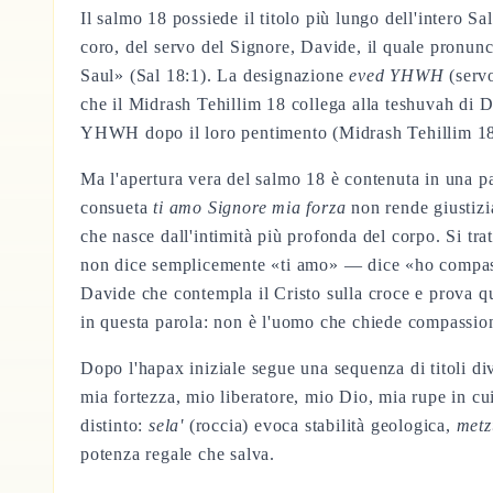
Il salmo 18 possiede il titolo più lungo dell'intero Sa
coro, del servo del Signore, Davide, il quale pronunci
Saul» (Sal 18:1). La designazione
eved YHWH
(servo
che il Midrash Tehillim 18 collega alla teshuvah di
YHWH dopo il loro pentimento (Midrash Tehillim 18
Ma l'apertura vera del salmo 18 è contenuta in una pa
consueta
ti amo Signore mia forza
non rende giustizi
che nasce dall'intimità più profonda del corpo. Si tra
non dice semplicemente «ti amo» — dice «ho compassio
Davide che contempla il Cristo sulla croce e prova qu
in questa parola: non è l'uomo che chiede compassi
Dopo l'hapax iniziale segue una sequenza di titoli di
mia fortezza, mio liberatore, mio Dio, mia rupe in c
distinto:
sela'
(roccia) evoca stabilità geologica,
met
potenza regale che salva.