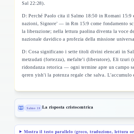
Sal 22:28).
D: Perché Paolo cita il Salmo 18:50 in Romani 15:9 e 
nazioni, Signore' — in Rm 15:9 come fondamento scritt
la liberazione; nella lettura paolina diventa la voce 
nazionale davidico a profezia della missione univers
D: Cosa significano i sette titoli divini elencati in 
metzudati (fortezza), mefalte'i (liberatore), Eli tzur
ridondanza retorica — ogni termine apre un campo sem
qeren yish'i la potenza regale che salva. L'accumulo d
La risposta cristocentrica
Salmo 18
Mostra il testo parallelo (greco, traduzione, lettura o