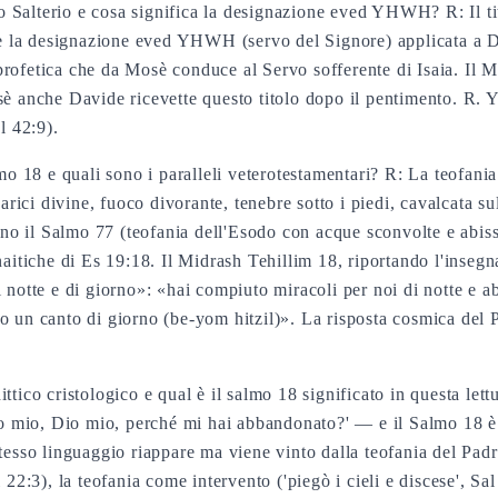
ntero Salterio e cosa significa la designazione eved YHWH? R: I
ne la designazione eved YHWH (servo del Signore) applicata a Da
rofetica che da Mosè conduce al Servo sofferente di Isaia. Il M
 anche Davide ricevette questo titolo dopo il pentimento. R.
l 42:9).
mo 18 e quali sono i paralleli veterotestamentari? R: La teofani
narici divine, fuoco divorante, tenebre sotto i piedi, cavalcata 
sono il Salmo 77 (teofania dell'Esodo con acque sconvolte e abis
inaitiche di Es 19:18. Il Midrash Tehillim 18, riportando l'in
 notte e di giorno»: «hai compiuto miracoli per noi di notte e 
o un canto di giorno (be-yom hitzil)». La risposta cosmica del P
ttico cristologico e qual è il salmo 18 significato in questa let
io mio, Dio mio, perché mi hai abbandonato?' — e il Salmo 18 è l
esso linguaggio riappare ma viene vinto dalla teofania del Padre
 22:3), la teofania come intervento ('piegò i cieli e discese', S