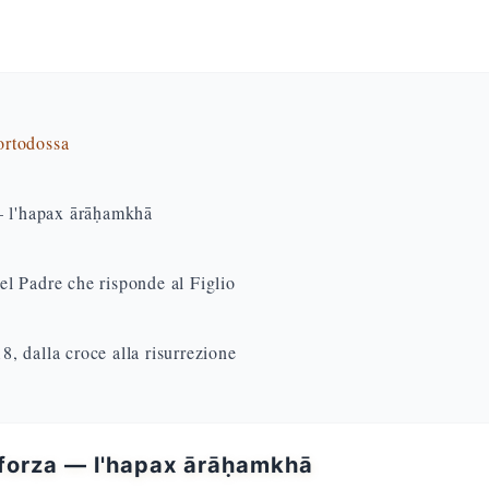
 ortodossa
 — l'hapax ārāḥamkhā
l Padre che risponde al Figlio
18, dalla croce alla risurrezione
a forza — l'hapax ārāḥamkhā