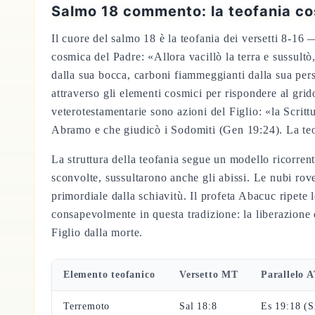
Salmo 18 commento: la teofania cos
Il cuore del salmo 18 è la teofania dei versetti 8-16 —
cosmica del Padre: «Allora vacillò la terra e sussultò
dalla sua bocca, carboni fiammeggianti dalla sua per
attraverso gli elementi cosmici per rispondere al gri
veterotestamentarie sono azioni del Figlio: «la Scritt
Abramo e che giudicò i Sodomiti (Gen 19:24). La teofa
La struttura della teofania segue un modello ricorrent
sconvolte, sussultarono anche gli abissi. Le nubi rove
primordiale dalla schiavitù. Il profeta Abacuc ripete 
consapevolmente in questa tradizione: la liberazione d
Figlio dalla morte.
Elemento teofanico
Versetto MT
Parallelo 
Terremoto
Sal 18:8
Es 19:18 (S