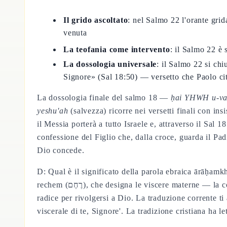
Il grido ascoltato
: nel Salmo 22 l'orante gri
venuta
La teofania come intervento
: il Salmo 22 è 
La dossologia universale
: il Salmo 22 si chi
Signore» (Sal 18:50) — versetto che Paolo ci
La dossologia finale del salmo 18 —
ḥai YHWH u-var
yeshu'ah
(salvezza) ricorre nei versetti finali con in
il Messia porterà a tutto Israele e, attraverso il Sal 1
confessione del Figlio che, dalla croce, guarda il P
Dio concede.
D: Qual è il significato della parola ebraica ārāḥamkhā nel salmo 18 e
rechem (רֶחֶם), che designa le viscere materne — la compassione più intima e corporea. È un hapax nel Salterio perché in nessun altro salmo un essere umano usa questa
radice per rivolgersi a Dio. La traduzione corrente 
viscerale di te, Signore'. La tradizione cristiana ha l