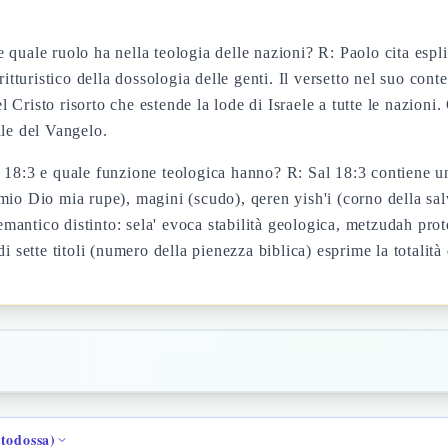
quale ruolo ha nella teologia delle nazioni? R: Paolo cita espli
uristico della dossologia delle genti. Il versetto nel suo conte
del Cristo risorto che estende la lode di Israele a tutte le nazio
ale del Vangelo.
Sal 18:3 e quale funzione teologica hanno? R: Sal 18:3 contiene un
i (mio Dio mia rupe), magini (scudo), qeren yish'i (corno della s
antico distinto: sela' evoca stabilità geologica, metzudah prot
i sette titoli (numero della pienezza biblica) esprime la totalità
rtodossa)