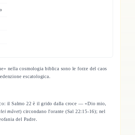
io
ue» nella cosmologia biblica sono le forze del caos
 redenzione escatologica.
ico: il Salmo 22 è il grido dalla croce — «Dio mio,
lei māvet
) circondano l'orante (Sal 22:15-16); nel
eofania del Padre.