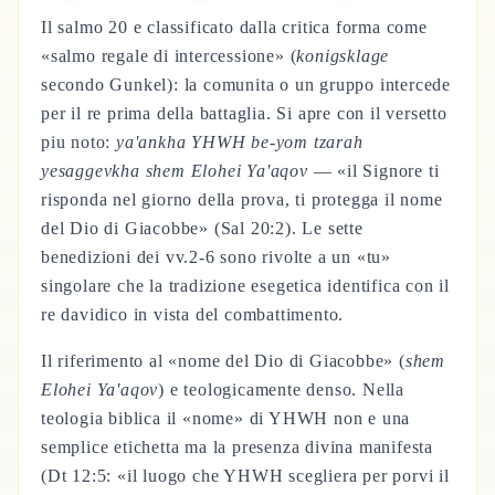
Il salmo 20 e classificato dalla critica forma come
«salmo regale di intercessione» (
konigsklage
secondo Gunkel): la comunita o un gruppo intercede
per il re prima della battaglia. Si apre con il versetto
piu noto:
ya'ankha YHWH be-yom tzarah
yesaggevkha shem Elohei Ya'aqov
— «il Signore ti
risponda nel giorno della prova, ti protegga il nome
del Dio di Giacobbe» (Sal 20:2). Le sette
benedizioni dei vv.2-6 sono rivolte a un «tu»
singolare che la tradizione esegetica identifica con il
re davidico in vista del combattimento.
Il riferimento al «nome del Dio di Giacobbe» (
shem
Elohei Ya'aqov
) e teologicamente denso. Nella
teologia biblica il «nome» di YHWH non e una
semplice etichetta ma la presenza divina manifesta
(Dt 12:5: «il luogo che YHWH scegliera per porvi il