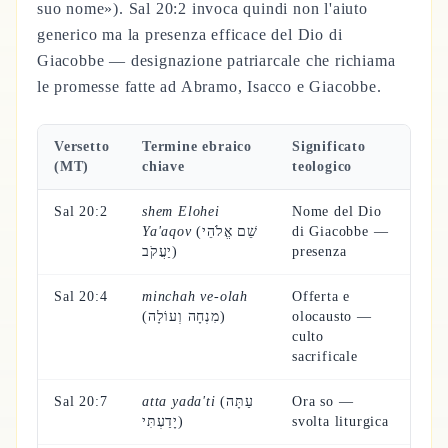
suo nome»). Sal 20:2 invoca quindi non l'aiuto
generico ma la presenza efficace del Dio di
Giacobbe — designazione patriarcale che richiama
le promesse fatte ad Abramo, Isacco e Giacobbe.
Versetto
Termine ebraico
Significato
(MT)
chiave
teologico
Sal 20:2
shem Elohei
Nome del Dio
Ya'aqov
(שֵׁם אֱלֹהֵי
di Giacobbe —
יַעֲקֹב)
presenza
Sal 20:4
minchah ve-olah
Offerta e
(מִנְחָה וְעוֹלָה)
olocausto —
culto
sacrificale
Sal 20:7
atta yada'ti
(עַתָּה
Ora so —
יָדַעְתִּי)
svolta liturgica