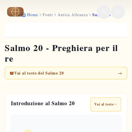
Vai al contenuto principale
Salmo 20
Home
Fonti
Antica Alleanza
Salmo 20 - Preghiera per il
re
📖
Vai al testo del Salmo 20
→
Introduzione al Salmo 20
Vai al testo