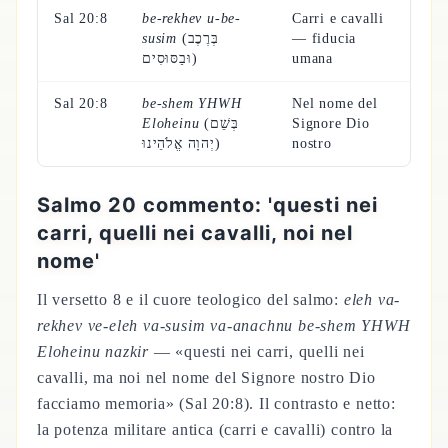
Sal 20:8
be-rekhev u-be-
Carri e cavalli
susim
(בְּרֶכֶב
— fiducia
וּבַסּוּסִים)
umana
Sal 20:8
be-shem YHWH
Nel nome del
Eloheinu
(בְּשֵׁם
Signore Dio
יְהוָה אֱלֹהֵינוּ)
nostro
Salmo 20 commento: 'questi nei
carri, quelli nei cavalli, noi nel
nome'
Il versetto 8 e il cuore teologico del salmo:
eleh va-
rekhev ve-eleh va-susim va-anachnu be-shem YHWH
Eloheinu nazkir
— «questi nei carri, quelli nei
cavalli, ma noi nel nome del Signore nostro Dio
facciamo memoria» (Sal 20:8). Il contrasto e netto:
la potenza militare antica (carri e cavalli) contro la