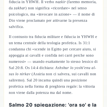
fiducia in YHWH. Il verbo
nazkir
(faremo memoria,
da
zakhar
) non significa «ricordare» nel senso
psicologico, ma «invocare in azione» — il nome di
Dio viene proclamato per attivarne la presenza
salvifica.
Il contrasto tra fiducia militare e fiducia in YHWH e
un tema centrale della teologia profetica. Is 31:1
condanna chi «scende in Egitto per cercare aiuto, si
appoggia ai cavalli e confida nei carri perche sono
numerosi» — usando esattamente lo stesso lessico di
Sal 20:8. Os 14:4 dichiara:
Ashshur lo yoshi'enu al-
sus lo nirkav
(Assiria non ci salvera, sui cavalli non
saliremo). Sal 20 incarna quindi una posizione
profetica nella forma di preghiera regale: la vittoria
non viene dalla potenza ma dal nome.
Salmo 20 spiegazione: 'ora so' e la