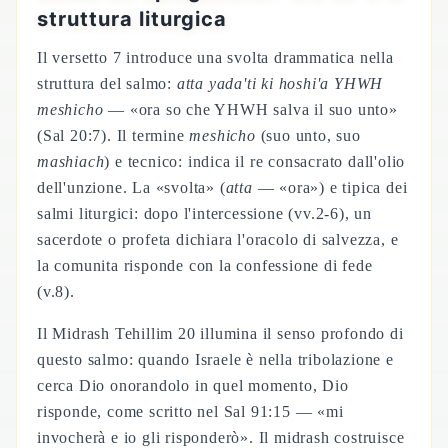
struttura liturgica
Il versetto 7 introduce una svolta drammatica nella
struttura del salmo:
atta yada'ti ki hoshi'a YHWH
meshicho
— «ora so che YHWH salva il suo unto»
(Sal 20:7). Il termine
meshicho
(suo unto, suo
mashiach
) e tecnico: indica il re consacrato dall'olio
dell'unzione. La «svolta» (
atta
— «ora») e tipica dei
salmi liturgici: dopo l'intercessione (vv.2-6), un
sacerdote o profeta dichiara l'oracolo di salvezza, e
la comunita risponde con la confessione di fede
(v.8).
Il Midrash Tehillim 20 illumina il senso profondo di
questo salmo: quando Israele è nella tribolazione e
cerca Dio onorandolo in quel momento, Dio
risponde, come scritto nel Sal 91:15 — «mi
invocherà e io gli risponderò». Il midrash costruisce