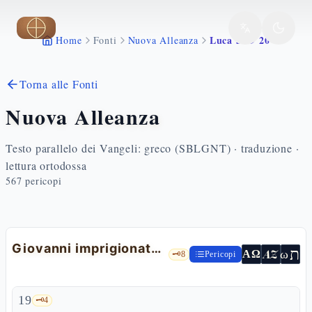
Vai al contenuto principale
Luca 3 19 20
Home
Fonti
Nuova Alleanza
Torna alle Fonti
Nuova Alleanza
Testo parallelo dei Vangeli: greco (SBLGNT) · traduzione ·
lettura ortodossa
567
pericopi
Giovanni imprigionato da Erode
ת
AZ
ω
ΑΩ
🗝️
8
Pericopi
19
🗝️
4