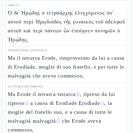
GRECO
Ὁ δὲ Ἡρῴδης ὁ τετραάρχης ἐλεγχόμενος ὑπ'
αὐτοῦ περὶ Ἡρῳδιάδος τῆς γυναικὸς τοῦ ἀδελφοῦ
αὐτοῦ καὶ περὶ πάντων ὧν ἐποίησεν πονηρῶν ὁ
Ἡρῴδης,
TRADUZIONE GNOSTICA
Ma il tetrarca Erode, rimproverato da lui a causa
di Erodìade, moglie di suo fratello, e per tutte le
malvagità che aveva commesso,
LETTURA ORTODOSSA
Ma Erode il tetrarca
tetrarca
, ripreso da lui
ⓘ
ripreso
a causa di Erodìade
Erodìade
, la
ⓘ
ⓘ
moglie del fratello suo, e a causa di tutte le
malvagità
malvagità
che Erode aveva
ⓘ
commesso,