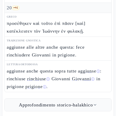
20
🗝️
4
GRECO
προσέθηκεν καὶ τοῦτο ἐπὶ πᾶσιν [καὶ]
κατέκλεισεν τὸν Ἰωάννην ἐν φυλακῇ.
TRADUZIONE GNOSTICA
aggiunse alle altre anche questa: fece
rinchiudere Giovanni in prigione.
LETTURA ORTODOSSA
aggiunse anche questa sopra tutte
aggiunse
:
ⓘ
rinchiuse
rinchiuse
Giovanni
Giovanni
in
ⓘ
ⓘ
prigione
prigione
.
ⓘ
Approfondimento storico-halakhico