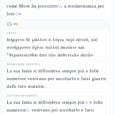
come Mosè ha prescritto
,
a testimonianza per
ⓘ
loro
».
ⓘ
15
🗝️
2
GRECO
διήρχετο δὲ μᾶλλον ὁ λόγος περὶ αὐτοῦ, καὶ
συνήρχοντο ὄχλοι πολλοὶ ἀκούειν καὶ
⸀θεραπεύεσθαι ἀπὸ τῶν ἀσθενειῶν αὐτῶν·
TRADUZIONE GNOSTICA
La sua fama si diffondeva sempre più e folle
numerose venivano per ascoltarlo e farsi guarire
dalle loro malattie.
LETTURA ORTODOSSA
La sua fama si diffondeva sempre più
e
folle
ⓘ
numerose
venivano per ascoltarlo e farsi
ⓘ