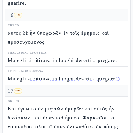
guarire.
16
🗝️
1
GRECO
αὐτὸς δὲ ἦν ὑποχωρῶν ἐν ταῖς ἐρήμοις καὶ
προσευχόμενος.
TRADUZIONE GNOSTICA
Ma egli si ritirava in luoghi deserti a pregare.
LETTURA ORTODOSSA
Ma egli
si ritirava in luoghi deserti a pregare
.
ⓘ
17
🗝️
4
GRECO
Καὶ ἐγένετο ἐν μιᾷ τῶν ἡμερῶν καὶ αὐτὸς ἦν
διδάσκων, καὶ ἦσαν καθήμενοι Φαρισαῖοι καὶ
νομοδιδάσκαλοι οἳ ἦσαν ἐληλυθότες ἐκ πάσης