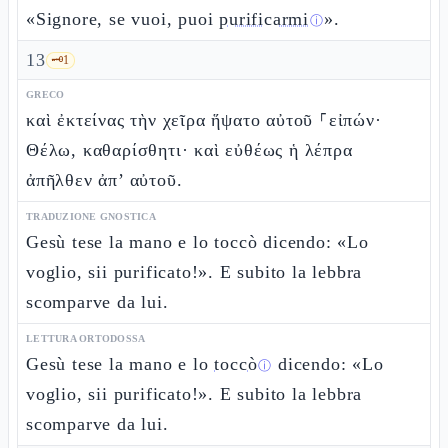
«Signore, se vuoi, puoi
purificarmi
».
ⓘ
13
🗝️
1
GRECO
καὶ ἐκτείνας τὴν χεῖρα ἥψατο αὐτοῦ ⸀εἰπών·
Θέλω, καθαρίσθητι· καὶ εὐθέως ἡ λέπρα
ἀπῆλθεν ἀπ’ αὐτοῦ.
TRADUZIONE GNOSTICA
Gesù tese la mano e lo toccò dicendo: «Lo
voglio, sii purificato!». E subito la lebbra
scomparve da lui.
LETTURA ORTODOSSA
Gesù tese la mano e lo
toccò
dicendo: «Lo
ⓘ
voglio, sii purificato!». E subito la lebbra
scomparve da lui.