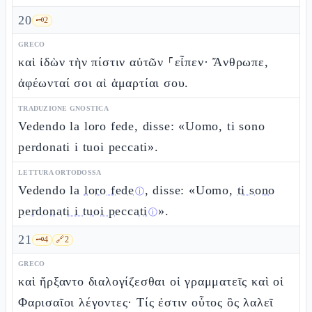
20
🗝️
2
GRECO
καὶ ἰδὼν τὴν πίστιν αὐτῶν ⸀εἶπεν· Ἄνθρωπε,
ἀφέωνταί σοι αἱ ἁμαρτίαι σου.
TRADUZIONE GNOSTICA
Vedendo la loro fede, disse: «Uomo, ti sono
perdonati i tuoi peccati».
LETTURA ORTODOSSA
Vedendo la
loro fede
, disse: «Uomo,
ti sono
ⓘ
perdonati i tuoi peccati
».
ⓘ
21
🗝️
4
🔗
2
GRECO
καὶ ἤρξαντο διαλογίζεσθαι οἱ γραμματεῖς καὶ οἱ
Φαρισαῖοι λέγοντες· Τίς ἐστιν οὗτος ὃς λαλεῖ