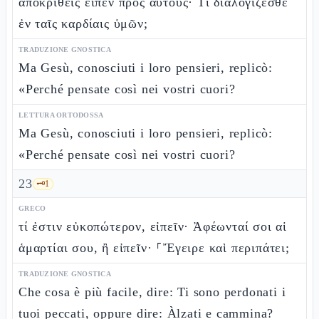
ἀποκριθεὶς εἶπεν πρὸς αὐτούς· Τί διαλογίζεσθε
ἐν ταῖς καρδίαις ὑμῶν;
TRADUZIONE GNOSTICA
Ma Gesù, conosciuti i loro pensieri, replicò:
«Perché pensate così nei vostri cuori?
LETTURA ORTODOSSA
Ma Gesù, conosciuti i loro pensieri, replicò:
«Perché pensate così nei vostri cuori?
23
🗝️
1
GRECO
τί ἐστιν εὐκοπώτερον, εἰπεῖν· Ἀφέωνταί σοι αἱ
ἁμαρτίαι σου, ἢ εἰπεῖν· ⸀Ἔγειρε καὶ περιπάτει;
TRADUZIONE GNOSTICA
Che cosa è più facile, dire: Ti sono perdonati i
tuoi peccati, oppure dire: Àlzati e cammina?