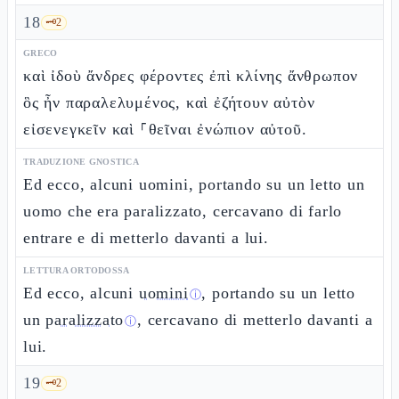
18
🗝️
2
GRECO
καὶ ἰδοὺ ἄνδρες φέροντες ἐπὶ κλίνης ἄνθρωπον
ὃς ἦν παραλελυμένος, καὶ ἐζήτουν αὐτὸν
εἰσενεγκεῖν καὶ ⸀θεῖναι ἐνώπιον αὐτοῦ.
TRADUZIONE GNOSTICA
Ed ecco, alcuni uomini, portando su un letto un
uomo che era paralizzato, cercavano di farlo
entrare e di metterlo davanti a lui.
LETTURA ORTODOSSA
Ed ecco, alcuni
uomini
, portando su un letto
ⓘ
un
paralizzato
, cercavano di metterlo davanti a
ⓘ
lui.
19
🗝️
2