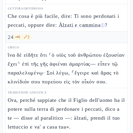
LETTURA ORTODOSSA
Che cosa è più facile, dire: Ti sono perdonati i
peccati, oppure dire:
Àlzati e cammina
?
ⓘ
24
🗝️
1
🔗
2
GRECO
ἵνα δὲ εἰδῆτε ὅτι ⸂ὁ υἱὸς τοῦ ἀνθρώπου ἐξουσίαν
ἔχει⸃ ἐπὶ τῆς γῆς ἀφιέναι ἁμαρτίας— εἶπεν τῷ
παραλελυμένῳ· Σοὶ λέγω, ⸀ἔγειρε καὶ ἄρας τὸ
κλινίδιόν σου πορεύου εἰς τὸν οἶκόν σου.
TRADUZIONE GNOSTICA
Ora, perché sappiate che il Figlio dell'uomo ha il
potere sulla terra di perdonare i peccati, dico a
te — disse al paralitico —: àlzati, prendi il tuo
lettuccio e va' a casa tua».