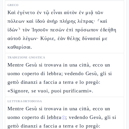
GRECO
Καὶ ἐγένετο ἐν τῷ εἶναι αὐτὸν ἐν μιᾷ τῶν
πόλεων καὶ ἰδοὺ ἀνὴρ πλήρης λέπρας· ⸂καὶ
ἰδὼν⸃ τὸν Ἰησοῦν πεσὼν ἐπὶ πρόσωπον ἐδεήθη
αὐτοῦ λέγων· Κύριε, ἐὰν θέλῃς δύνασαί με
καθαρίσαι.
TRADUZIONE GNOSTICA
Mentre Gesù si trovava in una città, ecco un
uomo coperto di lebbra; vedendo Gesù, gli si
gettò dinanzi a faccia a terra e lo pregò:
«Signore, se vuoi, puoi purificarmi».
LETTURA ORTODOSSA
Mentre Gesù si trovava in una città, ecco un
uomo coperto di
lebbra
; vedendo Gesù, gli si
ⓘ
gettò dinanzi a faccia a terra e lo pregò: