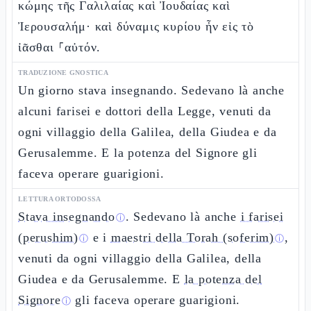
κώμης τῆς Γαλιλαίας καὶ Ἰουδαίας καὶ
Ἰερουσαλήμ· καὶ δύναμις κυρίου ἦν εἰς τὸ
ἰᾶσθαι ⸀αὐτόν.
TRADUZIONE GNOSTICA
Un giorno stava insegnando. Sedevano là anche
alcuni farisei e dottori della Legge, venuti da
ogni villaggio della Galilea, della Giudea e da
Gerusalemme. E la potenza del Signore gli
faceva operare guarigioni.
LETTURA ORTODOSSA
Stava insegnando
. Sedevano là anche
i farisei
ⓘ
(perushim)
e i
maestri della Torah (soferim)
,
ⓘ
ⓘ
venuti da ogni villaggio della Galilea, della
Giudea e da Gerusalemme. E
la potenza del
Signore
gli faceva operare guarigioni.
ⓘ