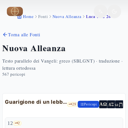
Vai al contenuto principale
Luca 5 12 26
Home
Fonti
Nuova Alleanza
Torna alle Fonti
Nuova Alleanza
Testo parallelo dei Vangeli: greco (SBLGNT) · traduzione ·
lettura ortodossa
567
pericopi
Guarigione di un lebbroso e di un paralitico
ת
AZ
ω
ΑΩ
🗝️
29
Pericopi
12
🗝️
2