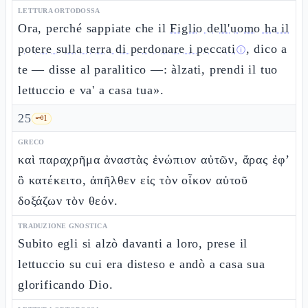
LETTURA ORTODOSSA
Ora, perché sappiate che il
Figlio dell'uomo ha il
potere sulla terra di perdonare i peccati
, dico a
ⓘ
te — disse al paralitico —: àlzati, prendi il tuo
lettuccio e va' a casa tua».
25
🗝️
1
GRECO
καὶ παραχρῆμα ἀναστὰς ἐνώπιον αὐτῶν, ἄρας ἐφ’
ὃ κατέκειτο, ἀπῆλθεν εἰς τὸν οἶκον αὐτοῦ
δοξάζων τὸν θεόν.
TRADUZIONE GNOSTICA
Subito egli si alzò davanti a loro, prese il
lettuccio su cui era disteso e andò a casa sua
glorificando Dio.