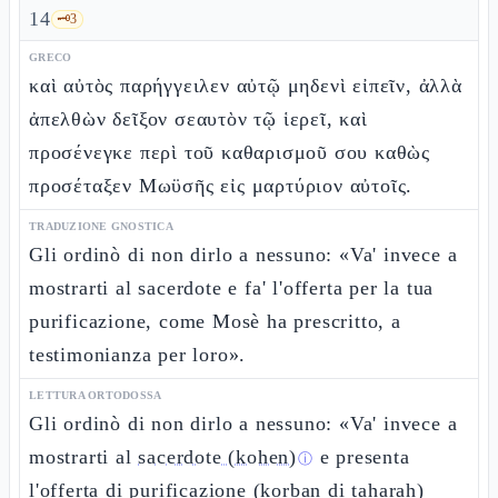
14
🗝️
3
GRECO
καὶ αὐτὸς παρήγγειλεν αὐτῷ μηδενὶ εἰπεῖν, ἀλλὰ
ἀπελθὼν δεῖξον σεαυτὸν τῷ ἱερεῖ, καὶ
προσένεγκε περὶ τοῦ καθαρισμοῦ σου καθὼς
προσέταξεν Μωϋσῆς εἰς μαρτύριον αὐτοῖς.
TRADUZIONE GNOSTICA
Gli ordinò di non dirlo a nessuno: «Va' invece a
mostrarti al sacerdote e fa' l'offerta per la tua
purificazione, come Mosè ha prescritto, a
testimonianza per loro».
LETTURA ORTODOSSA
Gli ordinò di non dirlo a nessuno: «Va' invece a
mostrarti al
sacerdote (kohen)
e presenta
ⓘ
l'offerta di purificazione (korban di taharah)