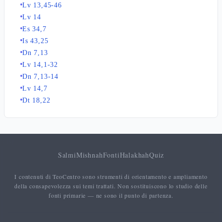
Lv 13,45-46
Lv 14
Es 34,7
Is 43,25
Dn 7,13
Lv 14,1-32
Dn 7,13-14
Lv 14,7
Dt 18,22
Salmi
Mishnah
Fonti
Halakhah
Quiz
I contenuti di TeoCentro sono strumenti di orientamento e ampliamento
della consapevolezza sui temi trattati. Non sostituiscono lo studio delle
fonti primarie — ne sono il punto di partenza.