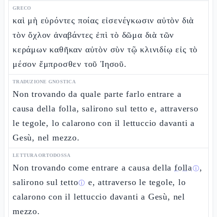
GRECO
καὶ μὴ εὑρόντες ποίας εἰσενέγκωσιν αὐτὸν διὰ
τὸν ὄχλον ἀναβάντες ἐπὶ τὸ δῶμα διὰ τῶν
κεράμων καθῆκαν αὐτὸν σὺν τῷ κλινιδίῳ εἰς τὸ
μέσον ἔμπροσθεν τοῦ Ἰησοῦ.
TRADUZIONE GNOSTICA
Non trovando da quale parte farlo entrare a
causa della folla, salirono sul tetto e, attraverso
le tegole, lo calarono con il lettuccio davanti a
Gesù, nel mezzo.
LETTURA ORTODOSSA
Non trovando come entrare a causa della
folla
,
ⓘ
salirono sul
tetto
e, attraverso le tegole, lo
ⓘ
calarono con il lettuccio davanti a Gesù, nel
mezzo.