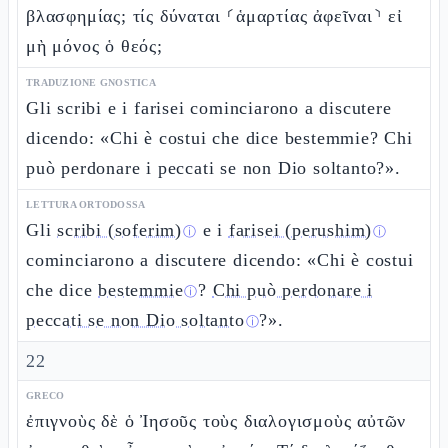
βλασφημίας; τίς δύναται ⸂ἁμαρτίας ἀφεῖναι⸃ εἰ
μὴ μόνος ὁ θεός;
TRADUZIONE GNOSTICA
Gli scribi e i farisei cominciarono a discutere
dicendo: «Chi è costui che dice bestemmie? Chi
può perdonare i peccati se non Dio soltanto?».
LETTURA ORTODOSSA
Gli
scribi (soferim)
e i
farisei (perushim)
ⓘ
ⓘ
cominciarono a discutere dicendo: «Chi è costui
che dice
bestemmie
?
Chi può perdonare i
ⓘ
peccati se non Dio soltanto
?».
ⓘ
22
GRECO
ἐπιγνοὺς δὲ ὁ Ἰησοῦς τοὺς διαλογισμοὺς αὐτῶν