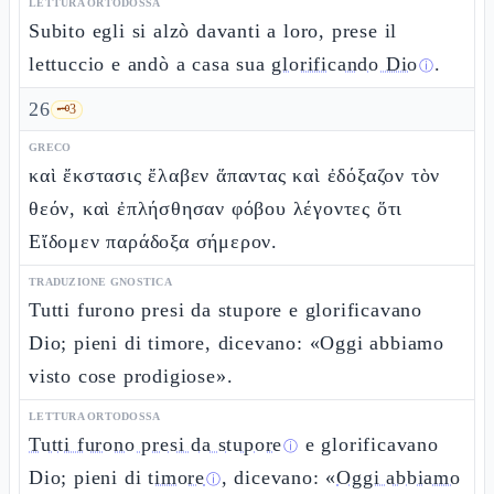
LETTURA ORTODOSSA
Subito egli si alzò davanti a loro, prese il
lettuccio e andò a casa sua
glorificando Dio
.
ⓘ
26
🗝️
3
GRECO
καὶ ἔκστασις ἔλαβεν ἅπαντας καὶ ἐδόξαζον τὸν
θεόν, καὶ ἐπλήσθησαν φόβου λέγοντες ὅτι
Εἴδομεν παράδοξα σήμερον.
TRADUZIONE GNOSTICA
Tutti furono presi da stupore e glorificavano
Dio; pieni di timore, dicevano: «Oggi abbiamo
visto cose prodigiose».
LETTURA ORTODOSSA
Tutti furono presi da stupore
e glorificavano
ⓘ
Dio; pieni di
timore
, dicevano: «
Oggi abbiamo
ⓘ