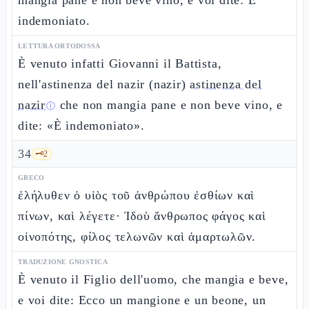
mangia pane e non beve vino, e voi dite: È
indemoniato.
LETTURA ORTODOSSA
È venuto infatti Giovanni il Battista,
nell'astinenza del nazir (nazir)
astinenza del
nazir
che non mangia pane e non beve vino, e
ⓘ
dite: «È indemoniato».
34
🗝️
2
GRECO
ἐλήλυθεν ὁ υἱὸς τοῦ ἀνθρώπου ἐσθίων καὶ
πίνων, καὶ λέγετε· Ἰδοὺ ἄνθρωπος φάγος καὶ
οἰνοπότης, φίλος τελωνῶν καὶ ἁμαρτωλῶν.
TRADUZIONE GNOSTICA
È venuto il Figlio dell'uomo, che mangia e beve,
e voi dite: Ecco un mangione e un beone, un