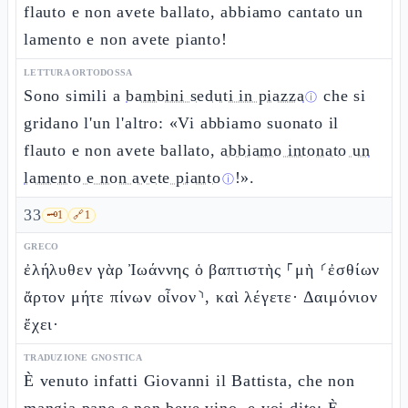
flauto e non avete ballato, abbiamo cantato un
lamento e non avete pianto!
LETTURA ORTODOSSA
Sono simili a
bambini seduti in piazza
che si
ⓘ
gridano l'un l'altro: «Vi abbiamo suonato il
flauto e non avete ballato,
abbiamo intonato un
lamento e non avete pianto
!».
ⓘ
33
🗝️
1
🔗
1
GRECO
ἐλήλυθεν γὰρ Ἰωάννης ὁ βαπτιστὴς ⸀μὴ ⸂ἐσθίων
ἄρτον μήτε πίνων οἶνον⸃, καὶ λέγετε· Δαιμόνιον
ἔχει·
TRADUZIONE GNOSTICA
È venuto infatti Giovanni il Battista, che non