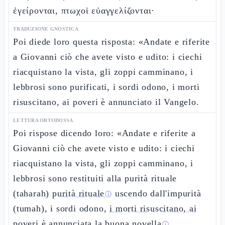
ἐγείρονται, πτωχοὶ εὐαγγελίζονται·
TRADUZIONE GNOSTICA
Poi diede loro questa risposta: «Andate e riferite
a Giovanni ciò che avete visto e udito: i ciechi
riacquistano la vista, gli zoppi camminano, i
lebbrosi sono purificati, i sordi odono, i morti
risuscitano, ai poveri è annunciato il Vangelo.
LETTURA ORTODOSSA
Poi rispose dicendo loro: «Andate e riferite a
Giovanni ciò che avete visto e udito: i ciechi
riacquistano la vista, gli zoppi camminano, i
lebbrosi sono restituiti alla purità rituale
(taharah)
purità rituale
uscendo dall'impurità
ⓘ
(tumah), i sordi odono,
i morti risuscitano, ai
poveri è annunciata la buona novella
.
ⓘ