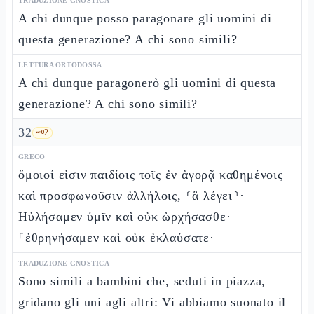
TRADUZIONE GNOSTICA
A chi dunque posso paragonare gli uomini di
questa generazione? A chi sono simili?
LETTURA ORTODOSSA
A chi dunque paragonerò gli uomini di questa
generazione? A chi sono simili?
32
🗝️
2
GRECO
ὅμοιοί εἰσιν παιδίοις τοῖς ἐν ἀγορᾷ καθημένοις
καὶ προσφωνοῦσιν ἀλλήλοις, ⸂ἃ λέγει⸃·
Ηὐλήσαμεν ὑμῖν καὶ οὐκ ὠρχήσασθε·
⸀ἐθρηνήσαμεν καὶ οὐκ ἐκλαύσατε·
TRADUZIONE GNOSTICA
Sono simili a bambini che, seduti in piazza,
gridano gli uni agli altri: Vi abbiamo suonato il