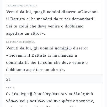
TRADUZIONE GNOSTICA
Venuti da lui, quegli uomini dissero: «Giovanni
il Battista ci ha mandati da te per domandarti:
Sei tu colui che deve venire o dobbiamo
aspettare un altro?».
LETTURA ORTODOSSA
Venuti da lui, gli uomini
uomini
dissero:
ⓘ
«Giovanni il Battista ci ha mandati a
domandarti: Sei tu colui che deve venire o
dobbiamo aspettare un altro?».
21
GRECO
ἐν ⸀ἐκείνῃ τῇ ὥρᾳ ἐθεράπευσεν πολλοὺς ἀπὸ
νόσων καὶ μαστίγων καὶ πνευμάτων πονηρῶν,