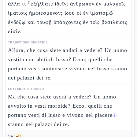
ἀλλὰ τί ⸀ἐξήλθατε ἰδεῖν; ἄνθρωπον ἐν μαλακοῖς
ἱματίοις ἠμφιεσμένον; ἰδοὺ οἱ ἐν ἱματισμῷ
ἐνδόξῳ καὶ τρυφῇ ὑπάρχοντες ἐν τοῖς βασιλείοις
εἰσίν.
TRADUZIONE GNOSTICA
Allora, che cosa siete andati a vedere? Un uomo
vestito con abiti di lusso? Ecco, quelli che
portano vesti sontuose e vivono nel lusso stanno
nei palazzi dei re.
LETTURA ORTODOSSA
Ma che cosa siete usciti a vedere? Un uomo
avvolto in vesti morbide? Ecco,
quelli che
portano vesti di lusso e vivono nel piacere
ⓘ
stanno nei palazzi dei re.
26
🗝️
1