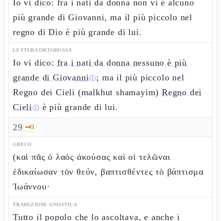
Io vi dico: fra i nati da donna non vi è alcuno
più grande di Giovanni, ma il più piccolo nel
regno di Dio è più grande di lui.
LETTURA ORTODOSSA
Io vi dico:
fra i nati da donna nessuno è più
grande di Giovanni
; ma il più piccolo nel
ⓘ
Regno dei Cieli (malkhut shamayim)
Regno dei
Cieli
è più grande di lui.
ⓘ
29
🗝️
3
GRECO
(καὶ πᾶς ὁ λαὸς ἀκούσας καὶ οἱ τελῶναι
ἐδικαίωσαν τὸν θεόν, βαπτισθέντες τὸ βάπτισμα
Ἰωάννου·
TRADUZIONE GNOSTICA
Tutto il popolo che lo ascoltava, e anche i