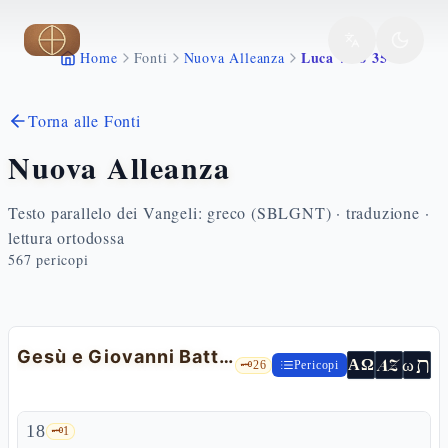
Vai al contenuto principale
Luca 7 18 35
Home
Fonti
Nuova Alleanza
Torna alle Fonti
Nuova Alleanza
Testo parallelo dei Vangeli: greco (SBLGNT) · traduzione ·
lettura ortodossa
567
pericopi
Gesù e Giovanni Battista
ת
AZ
ω
ΑΩ
🗝️
26
Pericopi
18
🗝️
1