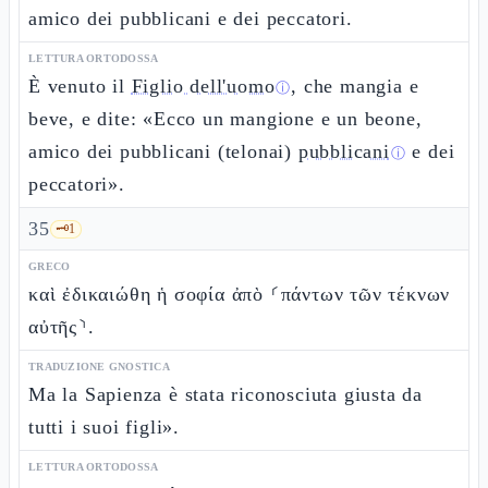
amico dei pubblicani e dei peccatori.
LETTURA ORTODOSSA
È venuto il
Figlio dell'uomo
, che mangia e
ⓘ
beve, e dite: «Ecco un mangione e un beone,
amico dei pubblicani (telonai)
pubblicani
e dei
ⓘ
peccatori».
35
🗝️
1
GRECO
καὶ ἐδικαιώθη ἡ σοφία ἀπὸ ⸂πάντων τῶν τέκνων
αὐτῆς⸃.
TRADUZIONE GNOSTICA
Ma la Sapienza è stata riconosciuta giusta da
tutti i suoi figli».
LETTURA ORTODOSSA