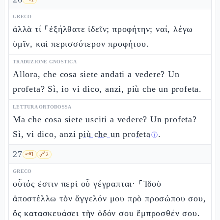
GRECO
ἀλλὰ τί ⸀ἐξήλθατε ἰδεῖν; προφήτην; ναί, λέγω
ὑμῖν, καὶ περισσότερον προφήτου.
TRADUZIONE GNOSTICA
Allora, che cosa siete andati a vedere? Un
profeta? Sì, io vi dico, anzi, più che un profeta.
LETTURA ORTODOSSA
Ma che cosa siete usciti a vedere? Un profeta?
Sì, vi dico, anzi
più che un profeta
.
ⓘ
27
🗝️
1
🔗
2
GRECO
οὗτός ἐστιν περὶ οὗ γέγραπται· ⸀Ἰδοὺ
ἀποστέλλω τὸν ἄγγελόν μου πρὸ προσώπου σου,
ὃς κατασκευάσει τὴν ὁδόν σου ἔμπροσθέν σου.