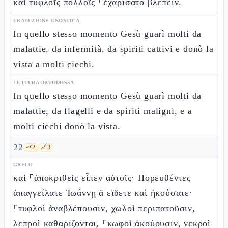
καὶ τυφλοῖς πολλοῖς ⸀ἐχαρίσατο βλέπειν.
TRADUZIONE GNOSTICA
In quello stesso momento Gesù guarì molti da
malattie, da infermità, da spiriti cattivi e donò la
vista a molti ciechi.
LETTURA ORTODOSSA
In quello stesso momento Gesù guarì molti da
malattie, da flagelli e da spiriti maligni, e a
molti ciechi donò la vista.
22
🗝️
2
🔗
3
GRECO
καὶ ⸀ἀποκριθεὶς εἶπεν αὐτοῖς· Πορευθέντες
ἀπαγγείλατε Ἰωάννῃ ἃ εἴδετε καὶ ἠκούσατε·
⸀τυφλοὶ ἀναβλέπουσιν, χωλοὶ περιπατοῦσιν,
λεπροὶ καθαρίζονται, ⸀κωφοὶ ἀκούουσιν, νεκροὶ