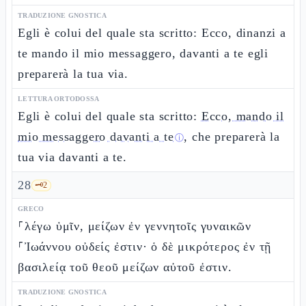
TRADUZIONE GNOSTICA
Egli è colui del quale sta scritto: Ecco, dinanzi a
te mando il mio messaggero, davanti a te egli
preparerà la tua via.
LETTURA ORTODOSSA
Egli è colui del quale sta scritto:
Ecco, mando il
mio messaggero davanti a te
, che preparerà la
ⓘ
tua via davanti a te.
28
🗝️
2
GRECO
⸀λέγω ὑμῖν, μείζων ἐν γεννητοῖς γυναικῶν
⸀Ἰωάννου οὐδείς ἐστιν· ὁ δὲ μικρότερος ἐν τῇ
βασιλείᾳ τοῦ θεοῦ μείζων αὐτοῦ ἐστιν.
TRADUZIONE GNOSTICA