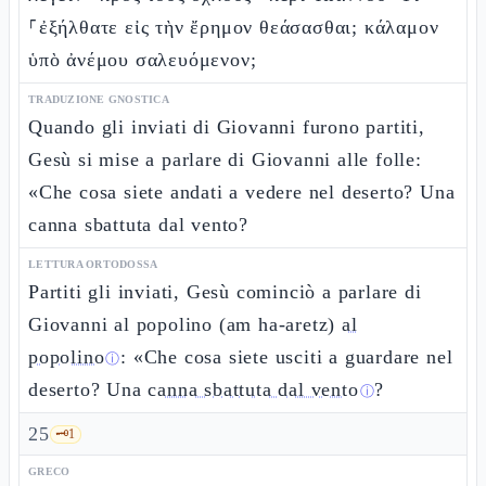
⸀ἐξήλθατε εἰς τὴν ἔρημον θεάσασθαι; κάλαμον
ὑπὸ ἀνέμου σαλευόμενον;
TRADUZIONE GNOSTICA
Quando gli inviati di Giovanni furono partiti,
Gesù si mise a parlare di Giovanni alle folle:
«Che cosa siete andati a vedere nel deserto? Una
canna sbattuta dal vento?
LETTURA ORTODOSSA
Partiti gli inviati, Gesù cominciò a parlare di
Giovanni al popolino (am ha-aretz)
al
popolino
: «Che cosa siete usciti a guardare nel
ⓘ
deserto? Una
canna sbattuta dal vento
?
ⓘ
25
🗝️
1
GRECO