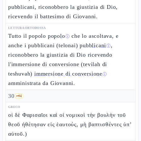
pubblicani, riconobbero la giustizia di Dio,
ricevendo il battesimo di Giovanni.
LETTURA ORTODOSSA
Tutto il popolo
popolo
che lo ascoltava, e
ⓘ
anche i pubblicani (telonai)
pubblicani
,
ⓘ
riconobbero la giustizia di Dio ricevendo
l'immersione di conversione (tevilah di
teshuvah)
immersione di conversione
ⓘ
amministrata da Giovanni.
30
🗝️
4
GRECO
οἱ δὲ Φαρισαῖοι καὶ οἱ νομικοὶ τὴν βουλὴν τοῦ
θεοῦ ἠθέτησαν εἰς ἑαυτούς, μὴ βαπτισθέντες ὑπ’
αὐτοῦ.)