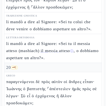
ἔπεμψεν πρὸς τὸν ⸀κύριον λέγων· Σὺ εἶ ὁ
ἐρχόμενος ἢ ⸀ἄλλον προσδοκῶμεν;
TRADUZIONE GNOSTICA
li mandò a dire al Signore: «Sei tu colui che
deve venire o dobbiamo aspettare un altro?».
LETTURA ORTODOSSA
li mandò a dire al Signore: «Sei tu il messia
atteso (mashiach)
il messia atteso
, o dobbiamo
ⓘ
aspettare un altro?».
20
🗝️
1
GRECO
παραγενόμενοι δὲ πρὸς αὐτὸν οἱ ἄνδρες εἶπαν·
Ἰωάννης ὁ βαπτιστὴς ⸀ἀπέστειλεν ἡμᾶς πρὸς σὲ
λέγων· Σὺ εἶ ὁ ἐρχόμενος ἢ ἄλλον
προσδοκῶμεν;