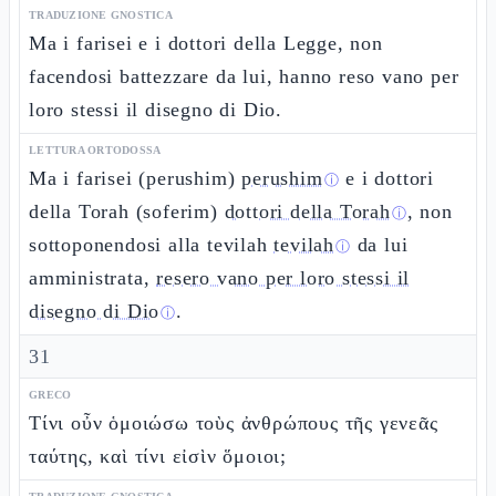
TRADUZIONE GNOSTICA
Ma i farisei e i dottori della Legge, non
facendosi battezzare da lui, hanno reso vano per
loro stessi il disegno di Dio.
LETTURA ORTODOSSA
Ma i farisei (perushim)
perushim
e i dottori
ⓘ
della Torah (soferim)
dottori della Torah
, non
ⓘ
sottoponendosi alla tevilah
tevilah
da lui
ⓘ
amministrata,
resero vano per loro stessi il
disegno di Dio
.
ⓘ
31
GRECO
Τίνι οὖν ὁμοιώσω τοὺς ἀνθρώπους τῆς γενεᾶς
ταύτης, καὶ τίνι εἰσὶν ὅμοιοι;