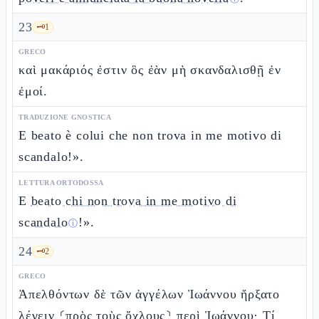
23
🗝️
1
GRECO
καὶ μακάριός ἐστιν ὃς ἐὰν μὴ σκανδαλισθῇ ἐν
ἐμοί.
TRADUZIONE GNOSTICA
E beato è colui che non trova in me motivo di
scandalo!».
LETTURA ORTODOSSA
E
beato chi non trova in me motivo di
scandalo
!».
ⓘ
24
🗝️
2
GRECO
Ἀπελθόντων δὲ τῶν ἀγγέλων Ἰωάννου ἤρξατο
λέγειν ⸂πρὸς τοὺς ὄχλους⸃ περὶ Ἰωάννου· Τί