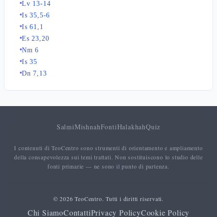
Lv 13-14
Is 35,5-6
Is 61,1
Es 23,20
Nm 6
Is 35
Dn 7,13
Salmi
Mishnah
Fonti
Halakhah
Quiz
I contenuti di TeoCentro sono strumenti di orientamento e ampliamento
della consapevolezza sui temi trattati. Non sostituiscono lo studio delle
fonti primarie — ne sono il punto di partenza.
© 2026 TeoCentro. Tutti i diritti riservati.
Chi Siamo
Contatti
Privacy Policy
Cookie Policy