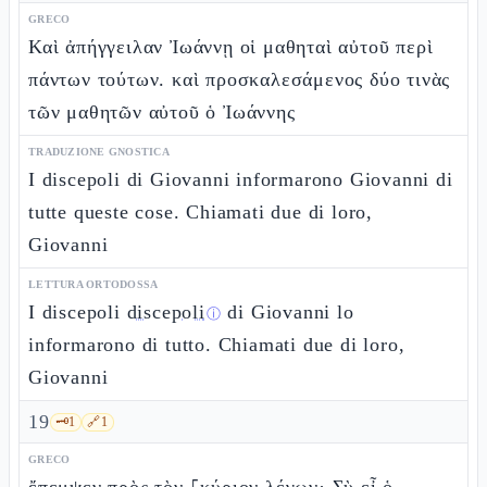
GRECO
Καὶ ἀπήγγειλαν Ἰωάννῃ οἱ μαθηταὶ αὐτοῦ περὶ
πάντων τούτων. καὶ προσκαλεσάμενος δύο τινὰς
τῶν μαθητῶν αὐτοῦ ὁ Ἰωάννης
TRADUZIONE GNOSTICA
I discepoli di Giovanni informarono Giovanni di
tutte queste cose. Chiamati due di loro,
Giovanni
LETTURA ORTODOSSA
I discepoli
discepoli
di Giovanni lo
ⓘ
informarono di tutto. Chiamati due di loro,
Giovanni
19
🗝️
1
🔗
1
GRECO