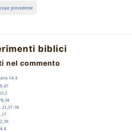
icope precedente
erimenti biblici
ti nel commento
aria 14,4
9,47
63,2
78,34
 21,37-38
,17
2,39
4,4