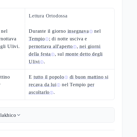
Lettura Ortodossa
 nel
Durante il giorno
insegnava
nel
ⓘ
rnottava
Tempio
; di notte usciva e
ⓘ
gli Ulivi.
pernottava all'aperto
,
nei giorni
ⓘ
della festa
, sul
monte detto degli
ⓘ
Ulivi
.
ⓘ
ttino
E
tutto il popolo
di buon mattino si
ⓘ
r
recava da lui
nel Tempio
per
ⓘ
ascoltarlo
.
ⓘ
lakhico