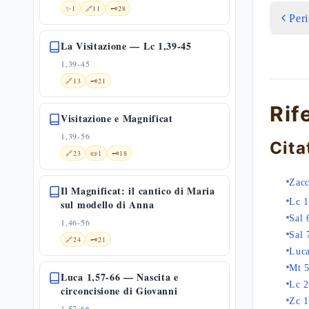
✨
1
🔗
11
🗝️
28
Per
La Visitazione — Lc 1,39-45
1,39-45
🔗
13
🗝️
21
Rif
Visitazione e Magnificat
1,39-56
Cita
🔗
23
📜
1
🗝️
18
Zacc
Il Magnificat: il cantico di Maria
Lc 1
sul modello di Anna
Sal 
1,46-56
Sal 
🔗
24
🗝️
21
Luca
Mt 5
Luca 1,57-66 — Nascita e
Lc 2
circoncisione di Giovanni
Zc 1
1,57-66