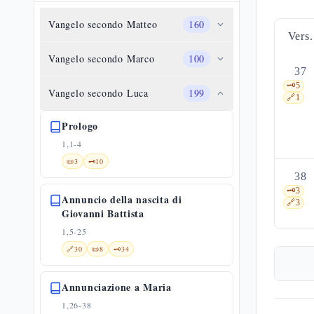
Vangelo secondo Matteo
160
Vers.
Vangelo secondo Marco
100
37
🗝️
5
Vangelo secondo Luca
199
🔗
1
Prologo
1,1-4
📜
3
🗝️
10
38
🗝️
3
Annuncio della nascita di
🔗
3
Giovanni Battista
1,5-25
🔗
30
📜
8
🗝️
34
Annunciazione a Maria
1,26-38