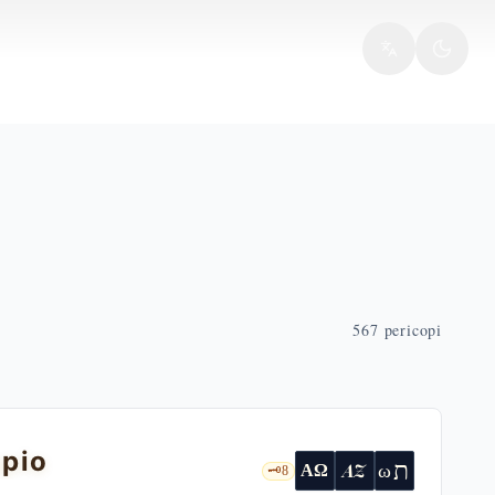
567
pericopi
mpio
ת
AZ
ω
ΑΩ
🗝️
8