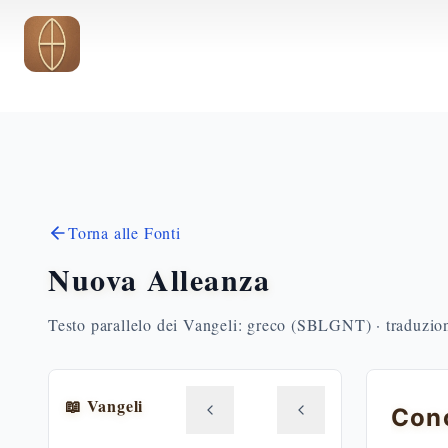
Vai al contenuto principale
Torna alle Fonti
Nuova Alleanza
Testo parallelo dei Vangeli: greco (SBLGNT) · traduzione
📖 Vangeli
Conc