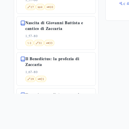
Lc 4
🔗
17
📜
4
🗝️
10
Nascita di Giovanni Battista e
cantico di Zaccaria
1,57-80
✨
1
🔗
31
🗝️
33
Il Benedictus: la profezia di
Zaccaria
1,67-80
🔗
19
🗝️
21
Il censimento di Augusto e la
nascita a Betlemme
2,1-7
🔗
9
🗝️
16