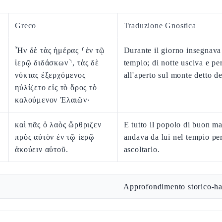
Greco
Traduzione Gnostica
Ἦν δὲ τὰς ἡμέρας ⸂ἐν τῷ
Durante il giorno insegnava
ἱερῷ διδάσκων⸃, τὰς δὲ
tempio; di notte usciva e pe
νύκτας ἐξερχόμενος
all'aperto sul monte detto de
ηὐλίζετο εἰς τὸ ὄρος τὸ
καλούμενον Ἐλαιῶν·
καὶ πᾶς ὁ λαὸς ὤρθριζεν
E tutto il popolo di buon ma
πρὸς αὐτὸν ἐν τῷ ἱερῷ
andava da lui nel tempio pe
ἀκούειν αὐτοῦ.
ascoltarlo.
Approfondimento storico-ha