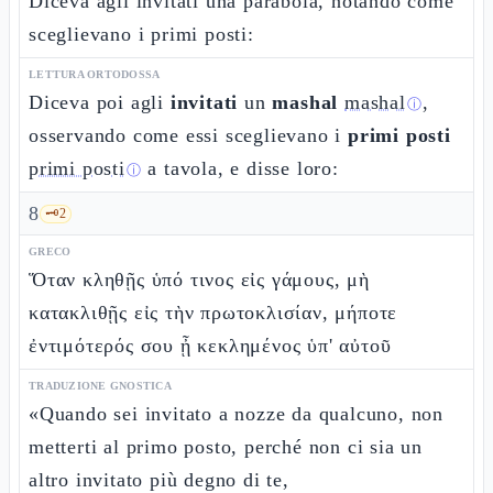
Diceva agli invitati una parabola, notando come
sceglievano i primi posti:
LETTURA ORTODOSSA
Diceva poi agli
invitati
un
mashal
mashal
,
ⓘ
osservando come essi sceglievano i
primi posti
primi posti
a tavola, e disse loro:
ⓘ
8
🗝️
2
GRECO
Ὅταν κληθῇς ὑπό τινος εἰς γάμους, μὴ
κατακλιθῇς εἰς τὴν πρωτοκλισίαν, μήποτε
ἐντιμότερός σου ᾖ κεκλημένος ὑπ' αὐτοῦ
TRADUZIONE GNOSTICA
«Quando sei invitato a nozze da qualcuno, non
metterti al primo posto, perché non ci sia un
altro invitato più degno di te,