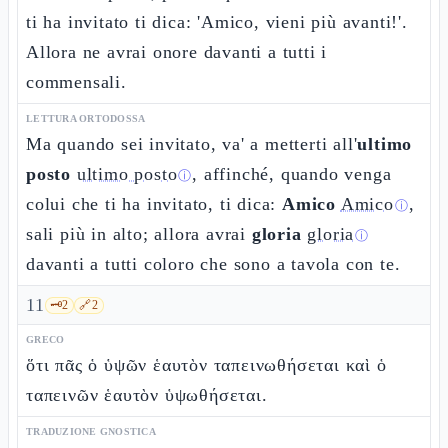
ti ha invitato ti dica: 'Amico, vieni più avanti!'.
Allora ne avrai onore davanti a tutti i
commensali.
LETTURA ORTODOSSA
Ma quando sei invitato, va' a metterti all'
ultimo
posto
ultimo posto
, affinché, quando venga
ⓘ
colui che ti ha invitato, ti dica:
Amico
Amico
,
ⓘ
sali più in alto; allora avrai
gloria
gloria
ⓘ
davanti a tutti coloro che sono a tavola con te.
11
🗝️
2
🔗
2
GRECO
ὅτι πᾶς ὁ ὑψῶν ἑαυτὸν ταπεινωθήσεται καὶ ὁ
ταπεινῶν ἑαυτὸν ὑψωθήσεται.
TRADUZIONE GNOSTICA