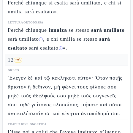
Perché chiunque si esalta sarà umiliato, e chi si
umilia sarà esaltato».
LETTURA ORTODOSSA
Perché chiunque
innalza
se stesso
sarà umiliato
sarà umiliato
, e chi umilia se stesso
sarà
ⓘ
esaltato
sarà esaltato
».
ⓘ
12
🗝️
3
GRECO
Ἔλεγεν δὲ καὶ τῷ κεκληκότι αὐτόν· Ὅταν ποιῇς
ἄριστον ἢ δεῖπνον, μὴ φώνει τοὺς φίλους σου
μηδὲ τοὺς ἀδελφούς σου μηδὲ τοὺς συγγενεῖς
σου μηδὲ γείτονας πλουσίους, μήποτε καὶ αὐτοὶ
ἀντικαλέσωσίν σε καὶ γένηται ἀνταπόδομά σοι.
TRADUZIONE GNOSTICA
Disse poi a colui che l'aveva invitato: «Quando