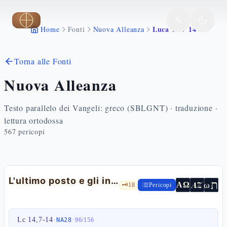
Vai al contenuto principale
Luca 14 7 14
Home
Fonti
Nuova Alleanza
Torna alle Fonti
Nuova Alleanza
Testo parallelo dei Vangeli: greco (SBLGNT) · traduzione ·
lettura ortodossa
567
pericopi
L'ultimo posto e gli invitati senza contraccambio — Lc 14,7-14
ת
AZ
ω
ΑΩ
🗝️
18
Pericopi
Lc 14,7-14
·
·
NA28
96
/
156