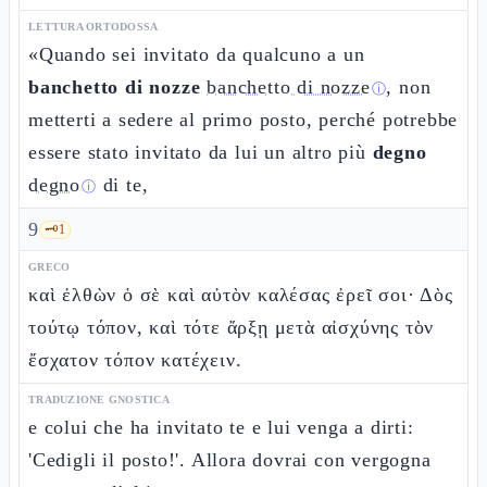
LETTURA ORTODOSSA
«Quando sei invitato da qualcuno a un
banchetto di nozze
banchetto di nozze
, non
ⓘ
metterti a sedere al primo posto, perché potrebbe
essere stato invitato da lui un altro più
degno
degno
di te,
ⓘ
9
🗝️
1
GRECO
καὶ ἐλθὼν ὁ σὲ καὶ αὐτὸν καλέσας ἐρεῖ σοι· Δὸς
τούτῳ τόπον, καὶ τότε ἄρξῃ μετὰ αἰσχύνης τὸν
ἔσχατον τόπον κατέχειν.
TRADUZIONE GNOSTICA
e colui che ha invitato te e lui venga a dirti:
'Cedigli il posto!'. Allora dovrai con vergogna