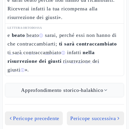
e sarai beato perché non hanno da ricambiarti.
Riceverai infatti la tua ricompensa alla
risurrezione dei giusti».
LETTURA ORTODOSSA
e
beato
beato
sarai, perché essi non hanno di
ⓘ
che contraccambiarti;
ti sarà contraccambiato
ti sarà contraccambiato
infatti
nella
ⓘ
risurrezione dei giusti
risurrezione dei
giusti
».
ⓘ
Approfondimento storico-halakhico
Pericope precedente
Pericope successiva