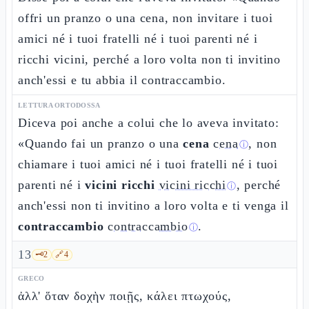
offri un pranzo o una cena, non invitare i tuoi
amici né i tuoi fratelli né i tuoi parenti né i
ricchi vicini, perché a loro volta non ti invitino
anch'essi e tu abbia il contraccambio.
LETTURA ORTODOSSA
Diceva poi anche a colui che lo aveva invitato:
«Quando fai un pranzo o una
cena
cena
, non
ⓘ
chiamare i tuoi amici né i tuoi fratelli né i tuoi
parenti né i
vicini ricchi
vicini ricchi
, perché
ⓘ
anch'essi non ti invitino a loro volta e ti venga il
contraccambio
contraccambio
.
ⓘ
13
🗝️
2
🔗
4
GRECO
ἀλλ' ὅταν δοχὴν ποιῇς, κάλει πτωχούς,