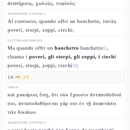
ἀναπήρους, χωλούς, τυφλούς·
TRADUZIONE GNOSTICA
Al contrario, quando offri un banchetto, invita
poveri, storpi, zoppi, ciechi;
LETTURA ORTODOSSA
Ma quando offri un
banchetto
banchetto
,
ⓘ
chiama i
poveri, gli storpi, gli zoppi, i ciechi
poveri, storpi, zoppi, ciechi
;
ⓘ
14
🗝️
3
🔗
1
GRECO
καὶ μακάριος ἔσῃ, ὅτι οὐκ ἔχουσιν ἀνταποδοῦναί
σοι, ἀνταποδοθήσεται γάρ σοι ἐν τῇ ἀναστάσει
τῶν δικαίων.
TRADUZIONE GNOSTICA