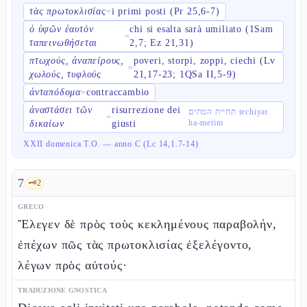
τὰς πρωτοκλισίας
i primi posti (Pr 25,6-7)
=
ὁ ὑψῶν ἑαυτὸν
chi si esalta sarà umiliato (1Sam
=
ταπεινωθήσεται
2,7; Ez 21,31)
πτωχούς, ἀναπείρους,
poveri, storpi, zoppi, ciechi (Lv
=
χωλούς, τυφλούς
21,17-23; 1QSa II,5-9)
ἀνταπόδομα
contraccambio
=
ἀναστάσει τῶν
risurrezione dei
תחיית המתים techiyat
=
ha-metim
δικαίων
giusti
XXII domenica T.O. — anno C (Lc 14,1.7-14)
7
🗝️
2
GRECO
Ἔλεγεν δὲ πρὸς τοὺς κεκλημένους παραβολήν,
ἐπέχων πῶς τὰς πρωτοκλισίας ἐξελέγοντο,
λέγων πρὸς αὐτούς·
TRADUZIONE GNOSTICA