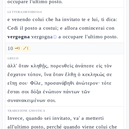
occupare l'ultimo posto.
LETTURA ORTODOSSA
e venendo colui che ha invitato te e lui, ti dica:
Cedi il posto a costui; e allora comincerai con
vergogna
vergogna
a occupare l'ultimo posto.
ⓘ
10
🗝️
3
🔗
1
GRECO
ἀλλ' ὅταν κληθῇς, πορευθεὶς ἀνάπεσε εἰς τὸν
ἔσχατον τόπον, ἵνα ὅταν ἔλθῃ ὁ κεκληκώς σε
εἴπῃ σοι· Φίλε, προσανάβηθι ἀνώτερον· τότε
ἔσται σοι δόξα ἐνώπιον πάντων τῶν
συνανακειμένων σοι.
TRADUZIONE GNOSTICA
Invece, quando sei invitato, va' a metterti
all'ultimo posto, perché quando viene colui che