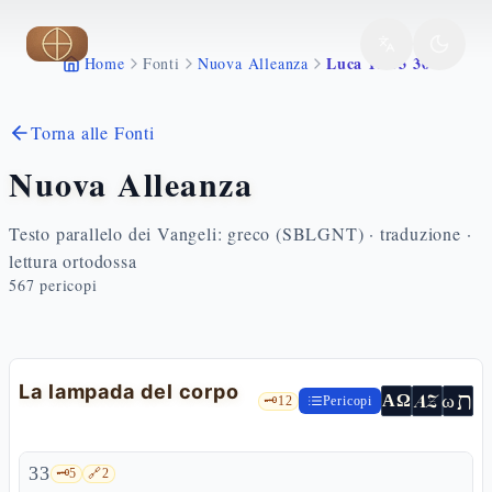
Vai al contenuto principale
Luca 11 33 36
Home
Fonti
Nuova Alleanza
Torna alle Fonti
Nuova Alleanza
Testo parallelo dei Vangeli: greco (SBLGNT) · traduzione ·
lettura ortodossa
567
pericopi
La lampada del corpo
ת
AZ
ω
ΑΩ
🗝️
12
Pericopi
33
🗝️
5
🔗
2