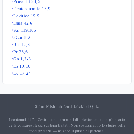
Proverbi 23,6
Deuteronomio 15,9
Levitico 19,9
Isaia 42,6
Sal 119,105
2Cor 8,2
Rm 12,8
Pr 23,6
Gn 1,2-3
Es 19,16
Lc 17,24
Salmi
Mishnah
Fonti
Halakhah
Quiz
I contenuti di TeoCentro sono strumenti di orientamento e ampliamento
della consapevolezza sui temi trattati. Non sostituiscono lo studio delle
fonti primarie — ne sono il punto di partenza.