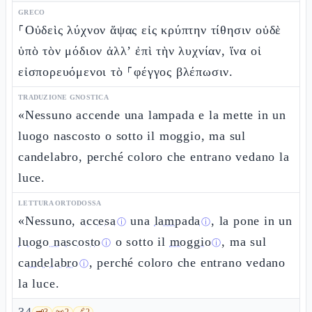
GRECO
⸀Οὐδεὶς λύχνον ἅψας εἰς κρύπτην τίθησιν οὐδὲ
ὑπὸ τὸν μόδιον ἀλλ’ ἐπὶ τὴν λυχνίαν, ἵνα οἱ
εἰσπορευόμενοι τὸ ⸀φέγγος βλέπωσιν.
TRADUZIONE GNOSTICA
«Nessuno accende una lampada e la mette in un
luogo nascosto o sotto il moggio, ma sul
candelabro, perché coloro che entrano vedano la
luce.
LETTURA ORTODOSSA
«Nessuno,
accesa
una
lampada
, la pone in un
ⓘ
ⓘ
luogo nascosto
o sotto il
moggio
, ma sul
ⓘ
ⓘ
candelabro
, perché coloro che entrano vedano
ⓘ
la luce.
🗝️
3
📜
2
🔗
2