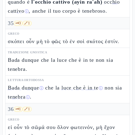
quando è
l'occhio cattivo (ayin ra'ah)
occhio
cattivo
, anche il tuo corpo è tenebroso.
ⓘ
35
🗝️
3
🔗
1
GRECO
σκόπει οὖν μὴ τὸ φῶς τὸ ἐν σοὶ σκότος ἐστίν.
TRADUZIONE GNOSTICA
Bada dunque che la luce che è in te non sia
tenebra.
LETTURA ORTODOSSA
Bada dunque
che la
luce che è in te
non sia
ⓘ
ⓘ
tenebra
.
ⓘ
36
🗝️
1
🔗
1
GRECO
εἰ οὖν τὸ σῶμά σου ὅλον φωτεινόν, μὴ ἔχον