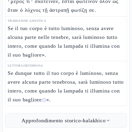
⸂μέρος τι⸃ σκοτεινόν, ἔσται φωτεινὸν ὅλον ὡς
ὅταν ὁ λύχνος τῇ ἀστραπῇ φωτίζῃ σε.
TRADUZIONE GNOSTICA
Se il tuo corpo è tutto luminoso, senza avere
alcuna parte nelle tenebre, sarà luminoso tutto
intero, come quando la lampada ti illumina con
il suo bagliore».
LETTURA ORTODOSSA
Se dunque tutto il tuo corpo è luminoso, senza
avere alcuna parte tenebrosa, sarà luminoso tutto
intero, come quando la lampada ti illumina con
il suo
bagliore
».
ⓘ
Approfondimento storico-halakhico