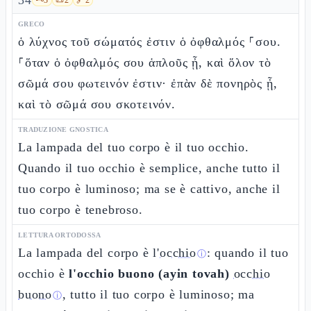
34
GRECO
ὁ λύχνος τοῦ σώματός ἐστιν ὁ ὀφθαλμός ⸀σου.
⸀ὅταν ὁ ὀφθαλμός σου ἁπλοῦς ᾖ, καὶ ὅλον τὸ
σῶμά σου φωτεινόν ἐστιν· ἐπὰν δὲ πονηρὸς ᾖ,
καὶ τὸ σῶμά σου σκοτεινόν.
TRADUZIONE GNOSTICA
La lampada del tuo corpo è il tuo occhio.
Quando il tuo occhio è semplice, anche tutto il
tuo corpo è luminoso; ma se è cattivo, anche il
tuo corpo è tenebroso.
LETTURA ORTODOSSA
La lampada del corpo è l'
occhio
: quando il tuo
ⓘ
occhio è
l'occhio buono (ayin tovah)
occhio
buono
, tutto il tuo corpo è luminoso; ma
ⓘ