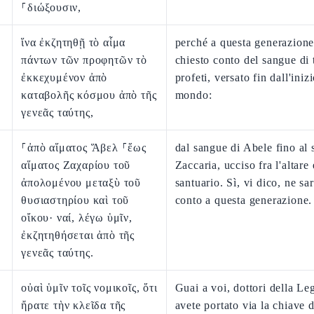
⸀διώξουσιν,
ἵνα ἐκζητηθῇ τὸ αἷμα
perché a questa generazione
πάντων τῶν προφητῶν τὸ
chiesto conto del sangue di t
ἐκκεχυμένον ἀπὸ
profeti, versato fin dall'iniz
καταβολῆς κόσμου ἀπὸ τῆς
mondo:
γενεᾶς ταύτης,
⸀ἀπὸ αἵματος Ἅβελ ⸀ἕως
dal sangue di Abele fino al 
αἵματος Ζαχαρίου τοῦ
Zaccaria, ucciso fra l'altare 
ἀπολομένου μεταξὺ τοῦ
santuario. Sì, vi dico, ne sa
θυσιαστηρίου καὶ τοῦ
conto a questa generazione.
οἴκου· ναί, λέγω ὑμῖν,
ἐκζητηθήσεται ἀπὸ τῆς
γενεᾶς ταύτης.
οὐαὶ ὑμῖν τοῖς νομικοῖς, ὅτι
Guai a voi, dottori della Le
ἤρατε τὴν κλεῖδα τῆς
avete portato via la chiave d