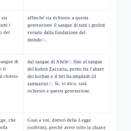
 sia
affinché sia richiesto a questa
utti i
generazione il
sangue di tutti i profeti
io del
versato dalla fondazione del
mondo
,
ⓘ
sangue di
dal sangue di Abele
fino al sangue
ⓘ
e il
del kohen Zaccaria, perito fra l'altare
rà chiesto
dei korban e il bet ha-miqdash (il
santuario)
. Sì, vi dico, sarà
ⓘ
richiesto a questa generazione.
gge, che
Guai a voi, dottori della Legge
ella
(soferim), perché avete tolto la
chiave