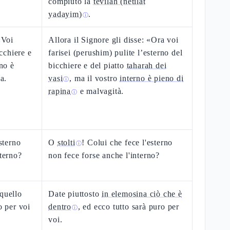
compiuto la
tevilah (netilat
yadayim)
.
ⓘ
«Voi
Allora il Signore gli disse: «Ora voi
icchiere e
farisei (perushim) pulite l’esterno del
rno è
bicchiere e del piatto
taharah dei
ia.
vasi
, ma il vostro
interno è pieno di
ⓘ
rapina
e malvagità.
ⓘ
esterno
O
stolti
! Colui che fece l'esterno
ⓘ
nterno?
non fece forse anche l'interno?
 quello
Date piuttosto
in elemosina ciò che è
o per voi
dentro
, ed ecco tutto sarà puro per
ⓘ
voi.