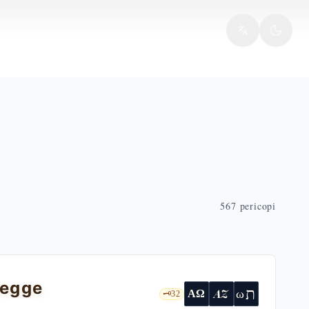
567
pericopi
legge
ת
AZ
ω
ΑΩ
🗝️
32