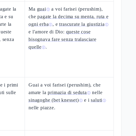
agate la
Ma
guai
a voi farisei (perushim),
ⓘ
ta e su
che
pagate la decima su menta, ruta e
rte la
ogni erba
, e
trascurate la giustizia
ⓘ
ⓘ
Queste
e l'amore di Dio:
queste cose
, senza
bisognava fare senza tralasciare
quelle
.
ⓘ
e i primi
Guai a voi farisei (perushim), che
uti sulle
amate la
primazia di seduta
nelle
ⓘ
sinagoghe (bet knesset)
e i
saluti
ⓘ
ⓘ
nelle piazze.