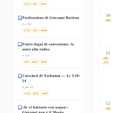
🔗
12
📜
1
🗝️
15
50
Predicazione di Giovanni Battista
🗝️
1
3,1-20
🔗
10
📜
1
🗝️
26
Frutti degni di conversione: la
scure alla radice
51
3,7-9
🗝️
2
🔗
9
📜
10
🗝️
16
🔗
2
Catechesi di Yochanan — Lc 3,10-
14
3,10-14
🔗
10
📜
12
🗝️
17
52
«Io vi battezzo con acqua»:
🗝️
2
Giovanni non è il Messia