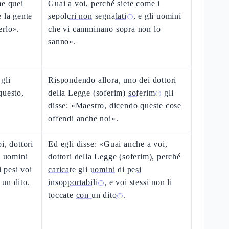
me quei
Guai a voi, perché siete come i
 la gente
sepolcri non segnalati
, e gli uomini
ⓘ
erlo».
che vi camminano sopra non lo
sanno».
gli
Rispondendo allora, uno dei dottori
questo,
della Legge (soferim)
soferim
gli
ⓘ
disse: «Maestro, dicendo queste cose
offendi anche noi».
i, dottori
Ed egli disse: «Guai anche a voi,
i uomini
dottori della Legge (soferim), perché
i pesi voi
caricate gli uomini di pesi
un dito.
insopportabili
, e voi stessi non li
ⓘ
toccate
con un dito
.
ⓘ