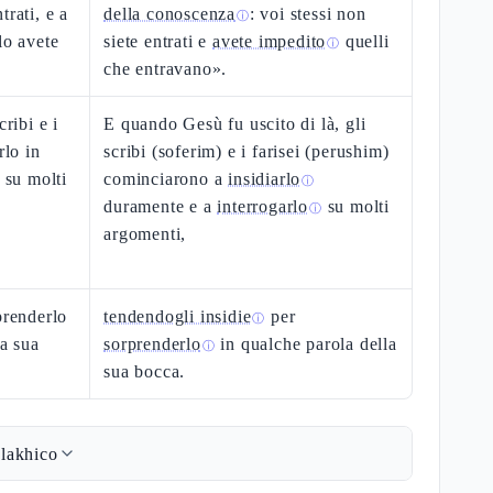
trati, e a
della conoscenza
: voi stessi non
ⓘ
lo avete
siete entrati e
avete impedito
quelli
ⓘ
che entravano».
cribi e i
E quando Gesù fu uscito di là, gli
rlo in
scribi (soferim) e i farisei (perushim)
 su molti
cominciarono a
insidiarlo
ⓘ
duramente e a
interrogarlo
su molti
ⓘ
argomenti,
prenderlo
tendendogli insidie
per
ⓘ
la sua
sorprenderlo
in qualche parola della
ⓘ
sua bocca.
lakhico