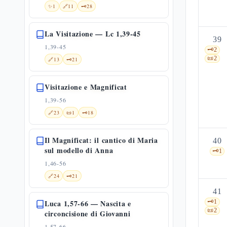
✨
1
🔗
11
🗝️
28
La Visitazione — Lc 1,39-45
39
1,39-45
🗝️
2
📜
2
🔗
13
🗝️
21
Visitazione e Magnificat
1,39-56
🔗
23
📜
1
🗝️
18
Il Magnificat: il cantico di Maria
40
sul modello di Anna
🗝️
1
1,46-56
🔗
24
🗝️
21
41
Luca 1,57-66 — Nascita e
🗝️
1
📜
2
circoncisione di Giovanni
1,57-66