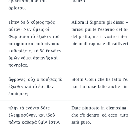
ἐβαπτίσθη πρὸ τοῦ
pranzo.
ἀρίστου.
εἶπεν δὲ ὁ κύριος πρὸς
Allora il Signore gli disse: 
αὐτόν· Νῦν ὑμεῖς οἱ
farisei pulite l'esterno del b
Φαρισαῖοι τὸ ἔξωθεν τοῦ
del piatto, ma il vostro inte
ποτηρίου καὶ τοῦ πίνακος
pieno di rapina e di cattiver
καθαρίζετε, τὸ δὲ ἔσωθεν
ὑμῶν γέμει ἁρπαγῆς καὶ
πονηρίας.
ἄφρονες, οὐχ ὁ ποιήσας τὸ
Stolti! Colui che ha fatto l'
ἔξωθεν καὶ τὸ ἔσωθεν
non ha forse fatto anche l'i
ἐποίησεν;
πλὴν τὰ ἐνόντα δότε
Date piuttosto in elemosina
ἐλεημοσύνην, καὶ ἰδοὺ
che c'è dentro, ed ecco, tutt
πάντα καθαρὰ ὑμῖν ἐστιν.
sarà puro.