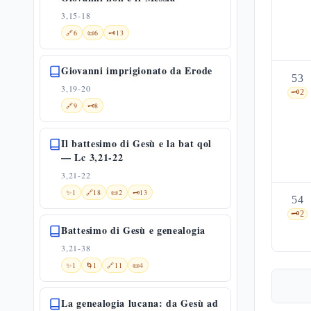
3,15-18
🔗
6
📜
6
🗝️
13
Giovanni imprigionato da Erode
53
3,19-20
🗝️
2
🔗
9
🗝️
8
Il battesimo di Gesù e la bat qol
— Lc 3,21-22
3,21-22
✨
1
🔗
18
📜
2
🗝️
13
54
🗝️
2
Battesimo di Gesù e genealogia
3,21-38
✨
1
🌀
1
🔗
11
📜
4
La genealogia lucana: da Gesù ad