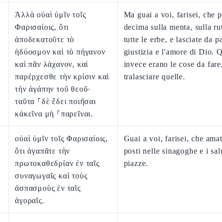
Ἀλλὰ οὐαὶ ὑμῖν τοῖς
Ma guai a voi, farisei, che p
Φαρισαίοις, ὅτι
decima sulla menta, sulla ru
ἀποδεκατοῦτε τὸ
tutte le erbe, e lasciate da pa
ἡδύοσμον καὶ τὸ πήγανον
giustizia e l'amore di Dio. 
καὶ πᾶν λάχανον, καὶ
invece erano le cose da fare
παρέρχεσθε τὴν κρίσιν καὶ
tralasciare quelle.
τὴν ἀγάπην τοῦ θεοῦ·
ταῦτα ⸀δὲ ἔδει ποιῆσαι
κἀκεῖνα μὴ ⸀παρεῖναι.
οὐαὶ ὑμῖν τοῖς Φαρισαίοις,
Guai a voi, farisei, che amat
ὅτι ἀγαπᾶτε τὴν
posti nelle sinagoghe e i sal
πρωτοκαθεδρίαν ἐν ταῖς
piazze.
συναγωγαῖς καὶ τοὺς
ἀσπασμοὺς ἐν ταῖς
ἀγοραῖς.