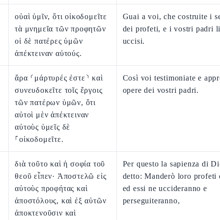
οὐαὶ ὑμῖν, ὅτι οἰκοδομεῖτε
Guai a voi, che costruite i s
τὰ μνημεῖα τῶν προφητῶν
dei profeti, e i vostri padri 
οἱ δὲ πατέρες ὑμῶν
uccisi.
ἀπέκτειναν αὐτούς.
ἄρα ⸂μάρτυρές ἐστε⸃ καὶ
Così voi testimoniate e appr
συνευδοκεῖτε τοῖς ἔργοις
opere dei vostri padri.
τῶν πατέρων ὑμῶν, ὅτι
αὐτοὶ μὲν ἀπέκτειναν
αὐτοὺς ὑμεῖς δὲ
⸀οἰκοδομεῖτε.
διὰ τοῦτο καὶ ἡ σοφία τοῦ
Per questo la sapienza di D
θεοῦ εἶπεν· Ἀποστελῶ εἰς
detto: Manderò loro profeti 
αὐτοὺς προφήτας καὶ
ed essi ne uccideranno e
ἀποστόλους, καὶ ἐξ αὐτῶν
perseguiteranno,
ἀποκτενοῦσιν καὶ