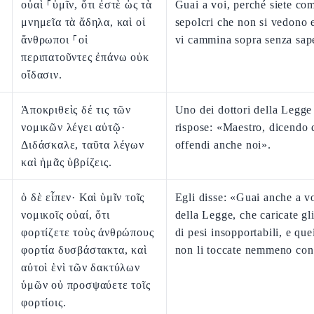
οὐαὶ ⸀ὑμῖν, ὅτι ἐστὲ ὡς τὰ
Guai a voi, perché siete co
μνημεῖα τὰ ἄδηλα, καὶ οἱ
sepolcri che non si vedono e
ἄνθρωποι ⸀οἱ
vi cammina sopra senza sap
περιπατοῦντες ἐπάνω οὐκ
οἴδασιν.
Ἀποκριθεὶς δέ τις τῶν
Uno dei dottori della Legge 
νομικῶν λέγει αὐτῷ·
rispose: «Maestro, dicendo 
Διδάσκαλε, ταῦτα λέγων
offendi anche noi».
καὶ ἡμᾶς ὑβρίζεις.
ὁ δὲ εἶπεν· Καὶ ὑμῖν τοῖς
Egli disse: «Guai anche a vo
νομικοῖς οὐαί, ὅτι
della Legge, che caricate gl
φορτίζετε τοὺς ἀνθρώπους
di pesi insopportabili, e que
φορτία δυσβάστακτα, καὶ
non li toccate nemmeno con 
αὐτοὶ ἑνὶ τῶν δακτύλων
ὑμῶν οὐ προσψαύετε τοῖς
φορτίοις.