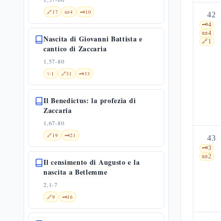
🔗
17
📜
4
🗝️
10
42
🗝️
4
📜
4
Nascita di Giovanni Battista e
🔗
1
cantico di Zaccaria
1,57-80
✨
1
🔗
31
🗝️
33
Il Benedictus: la profezia di
Zaccaria
1,67-80
🔗
19
🗝️
21
43
🗝️
3
📜
2
Il censimento di Augusto e la
nascita a Betlemme
2,1-7
🔗
9
🗝️
16