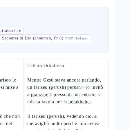
 tralasciare
a Sapienza di Dio (chokmah, Pr 8)
חכמה chokmah
Lettura Ortodossa
riseo lo
Mentre Gesù stava ancora parlando,
 si mise a
un fariseo (perush)
perush
lo invitò
ⓘ
a
pranzare
presso di lui; entrato, si
ⓘ
mise a tavola per la
berakhah
.
ⓘ
liò che non
Il fariseo (perush), vedendo ciò, si
ima del
meravigliò molto perché non aveva