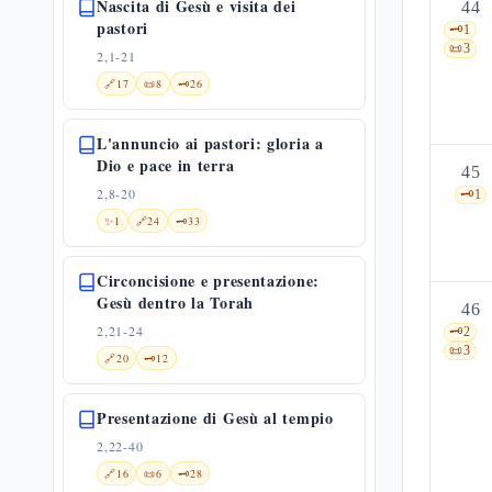
Nascita di Gesù e visita dei
44
pastori
🗝️
1
📜
3
2,1-21
🔗
17
📜
8
🗝️
26
L'annuncio ai pastori: gloria a
Dio e pace in terra
45
2,8-20
🗝️
1
✨
1
🔗
24
🗝️
33
Circoncisione e presentazione:
Gesù dentro la Torah
46
2,21-24
🗝️
2
📜
3
🔗
20
🗝️
12
Presentazione di Gesù al tempio
2,22-40
🔗
16
📜
6
🗝️
28