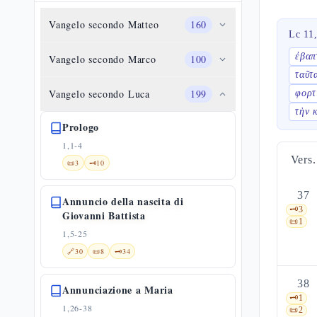
Vangelo secondo Matteo
160
Lc 11
ἐβαπ
Vangelo secondo Marco
100
ταῦτ
Vangelo secondo Luca
199
φορτ
τὴν 
Prologo
1,1-4
Vers.
📜
3
🗝️
10
37
Annuncio della nascita di
🗝️
3
Giovanni Battista
📜
1
1,5-25
🔗
30
📜
8
🗝️
34
38
Annunciazione a Maria
🗝️
1
1,26-38
📜
2