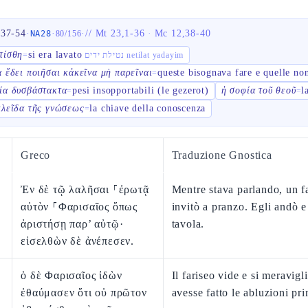
,37-54
·
·
·
//
Mt 23,1-36
·
Mc 12,38-40
NA28
80
/
156
τίσθη
si era lavato
=
נטילת ידים netilat yadayim
α ἔδει ποιῆσαι κἀκεῖνα μὴ παρεῖναι
queste bisognava fare e quelle non
=
ία δυσβάστακτα
pesi insopportabili (le gezerot)
ἡ σοφία τοῦ θεοῦ
l
=
=
κλεῖδα τῆς γνώσεως
la chiave della conoscenza
=
Greco
Traduzione Gnostica
Ἐν δὲ τῷ λαλῆσαι ⸀ἐρωτᾷ
Mentre stava parlando, un fa
αὐτὸν ⸀Φαρισαῖος ὅπως
invitò a pranzo. Egli andò e
ἀριστήσῃ παρ’ αὐτῷ·
tavola.
εἰσελθὼν δὲ ἀνέπεσεν.
ὁ δὲ Φαρισαῖος ἰδὼν
Il fariseo vide e si meravig
ἐθαύμασεν ὅτι οὐ πρῶτον
avesse fatto le abluzioni pr