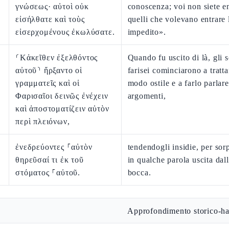
γνώσεως· αὐτοὶ οὐκ
conoscenza; voi non siete en
εἰσήλθατε καὶ τοὺς
quelli che volevano entrare 
εἰσερχομένους ἐκωλύσατε.
impedito».
⸂Κἀκεῖθεν ἐξελθόντος
Quando fu uscito di là, gli s
αὐτοῦ⸃ ἤρξαντο οἱ
farisei cominciarono a tratta
γραμματεῖς καὶ οἱ
modo ostile e a farlo parlare
Φαρισαῖοι δεινῶς ἐνέχειν
argomenti,
καὶ ἀποστοματίζειν αὐτὸν
περὶ πλειόνων,
ἐνεδρεύοντες ⸀αὐτὸν
tendendogli insidie, per sor
θηρεῦσαί τι ἐκ τοῦ
in qualche parola uscita dal
στόματος ⸀αὐτοῦ.
bocca.
Approfondimento storico-ha