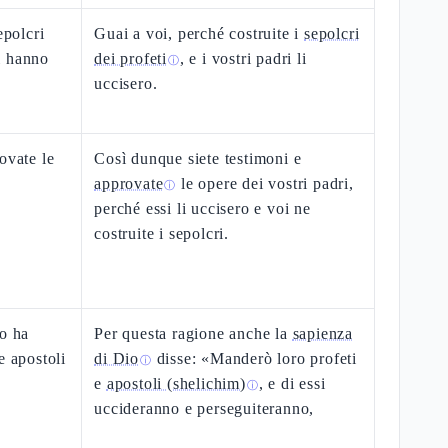
epolcri
Guai a voi, perché costruite i
sepolcri
li hanno
dei profeti
, e i vostri padri li
ⓘ
uccisero.
ovate le
Così dunque siete testimoni e
approvate
le opere dei vostri padri,
ⓘ
perché essi li uccisero e voi ne
costruite i sepolcri.
io ha
Per questa ragione anche la
sapienza
e apostoli
di Dio
disse: «Manderò loro profeti
ⓘ
e
apostoli (shelichim)
, e di essi
ⓘ
uccideranno e perseguiteranno,