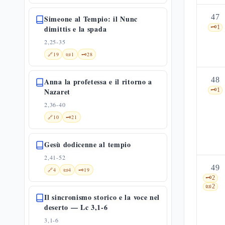
47
Simeone al Tempio: il Nunc
dimittis e la spada
🗝️
1
2,25-35
🔗
19
📜
1
🗝️
28
48
Anna la profetessa e il ritorno a
Nazaret
🗝️
1
2,36-40
🔗
10
🗝️
21
Gesù dodicenne al tempio
2,41-52
49
🔗
4
📜
4
🗝️
19
🗝️
2
📜
2
Il sincronismo storico e la voce nel
deserto — Lc 3,1-6
3,1-6