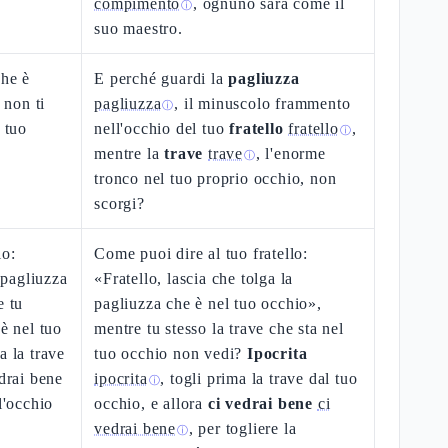
compimento
, ognuno sarà come il
ⓘ
suo maestro.
che è
E perché guardi la
pagliuzza
 non ti
pagliuzza
, il minuscolo frammento
ⓘ
 tuo
nell'occhio del tuo
fratello
fratello
,
ⓘ
mentre la
trave
trave
, l'enorme
ⓘ
tronco nel tuo proprio occhio, non
scorgi?
lo:
Come puoi dire al tuo fratello:
a pagliuzza
«Fratello, lascia che tolga la
e tu
pagliuzza che è nel tuo occhio»,
 è nel tuo
mentre tu stesso la trave che sta nel
a la trave
tuo occhio non vedi?
Ipocrita
edrai bene
ipocrita
, togli prima la trave dal tuo
ⓘ
l'occhio
occhio, e allora
ci vedrai bene
ci
vedrai bene
, per togliere la
ⓘ