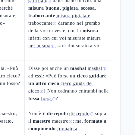
boccante
sarà dato
dalla mano di Dio: una
ⓘ
 perché
misura buona, pigiata, scossa,
isurate,
traboccante
misura pigiata e
io».
traboccante
daranno nel grembo
ⓘ
della vostra veste; con la
misura
infatti con cui voi misurate
misura
per misura
, sarà rimisurato a voi.
ⓘ
ola: «Può
Disse poi anche un
mashal
mashal
ⓘ
tro cieco?
ad essi: «Può forse un
cieco guidare
 un fosso?
un altro cieco
cieco guida del
cieco
? Non cadranno entrambi nella
ⓘ
fossa
fossa
?
ⓘ
maestro;
Non è il
discepolo
discepolo
sopra
ⓘ
arato,
il
maestro
maestro
; ma,
formato a
ⓘ
compimento
formato a