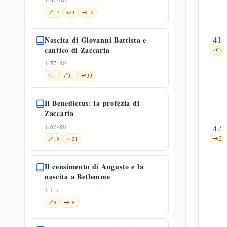
🔗
17
📜
4
🗝️
10
Nascita di Giovanni Battista e
41
cantico di Zaccaria
🗝️
3
1,57-80
✨
1
🔗
31
🗝️
33
Il Benedictus: la profezia di
Zaccaria
1,67-80
42
🔗
19
🗝️
21
🗝️
2
Il censimento di Augusto e la
nascita a Betlemme
2,1-7
🔗
9
🗝️
16