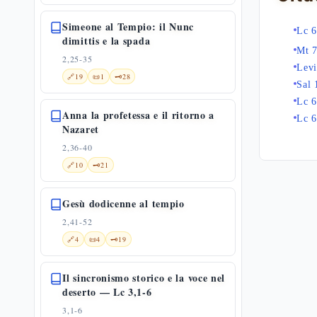
Simeone al Tempio: il Nunc
Lc 6
dimittis e la spada
Mt 7
2,25-35
Levi
🔗
19
📜
1
🗝️
28
Sal 
Lc 6
Anna la profetessa e il ritorno a
Lc 6
Nazaret
2,36-40
🔗
10
🗝️
21
Gesù dodicenne al tempio
2,41-52
🔗
4
📜
4
🗝️
19
Il sincronismo storico e la voce nel
deserto — Lc 3,1-6
3,1-6