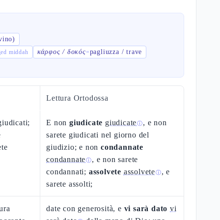
vino)
κάρφος / δοκός
pagliuzza / trave
ke-neged middah
=
Lettura Ortodossa
iudicati;
E non
giudicate
giudicate
, e non
ⓘ
e
sarete giudicati nel giorno del
ete
giudizio; e non
condannate
condannate
, e non sarete
ⓘ
condannati;
assolvete
assolvete
, e
ⓘ
sarete assolti;
ura
date con generosità, e
vi sarà dato
vi