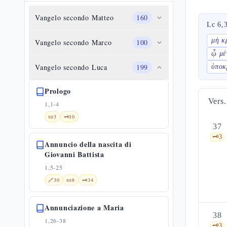
Vangelo secondo Matteo
160
Lc 6,
μὴ κ
Vangelo secondo Marco
100
ᾧ μέ
Vangelo secondo Luca
199
ὑποκ
Prologo
Vers.
1,1-4
📜
3
🗝️
10
37
🗝️
3
Annuncio della nascita di
Giovanni Battista
1,5-25
🔗
30
📜
8
🗝️
34
Annunciazione a Maria
38
1,26-38
🗝️
3