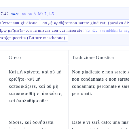
37-42
·
·
·
//
Mt 7,1-5
NA28
38
/
156
ρίνετε
non giudicate
οὐ μὴ κριθῆτε
non sarete giudicati (passivo di
=
=
τρῳ μετρεῖτε
con la misura con cui misurate
=
מדה כנגד מדה middah 
ριτής
ipocrita (l'attore mascherato)
=
Greco
Traduzione Gnostica
Καὶ μὴ κρίνετε, καὶ οὐ μὴ
Non giudicate e non sarete g
κριθῆτε· καὶ μὴ
non condannate e non saret
καταδικάζετε, καὶ οὐ μὴ
condannati; perdonate e sar
καταδικασθῆτε. ἀπολύετε,
perdonati.
καὶ ἀπολυθήσεσθε·
δίδοτε, καὶ δοθήσεται
Date e vi sarà dato: una mis