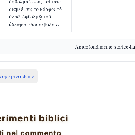
ὀφθαλμοῦ σου, καὶ τότε
διαβλέψεις τὸ κάρφος τὸ
ἐν τῷ ὀφθαλμῷ τοῦ
ἀδελφοῦ σου ἐκβαλεῖν.
Approfondimento storico-ha
icope precedente
erimenti biblici
ti nel commento