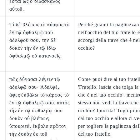
ἔσται ὡς ὁ διδάσκαλος
αὐτοῦ.
Τί δὲ βλέπεις τὸ κάρφος τὸ
Perché guardi la pagliuzza 
ἐν τῷ ὀφθαλμῷ τοῦ
nell'occhio del tuo fratello e
ἀδελφοῦ σου, τὴν δὲ
accorgi della trave che è nel
δοκὸν τὴν ἐν τῷ ἰδίῳ
occhio?
ὀφθαλμῷ οὐ κατανοεῖς;
πῶς δύνασαι λέγειν τῷ
Come puoi dire al tuo fratel
ἀδελφῷ σου· Ἀδελφέ,
'Fratello, lascia che tolga l
ἄφες ἐκβάλω τὸ κάρφος τὸ
che è nel tuo occhio', mentr
ἐν τῷ ὀφθαλμῷ σου, αὐτὸς
stesso non vedi la trave che
τὴν ἐν τῷ ὀφθαλμῷ σου
occhio? Ipocrita! Togli prim
δοκὸν οὐ βλέπων;
dal tuo occhio e allora ci v
ὑποκριτά, ἔκβαλε πρῶτον
per togliere la pagliuzza dal
τὴν δοκὸν ἐκ τοῦ
del tuo fratello.