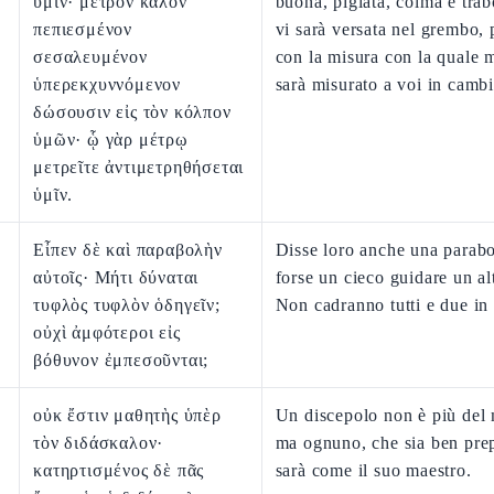
ὑμῖν· μέτρον καλὸν
buona, pigiata, colma e tra
πεπιεσμένον
vi sarà versata nel grembo,
σεσαλευμένον
con la misura con la quale m
ὑπερεκχυννόμενον
sarà misurato a voi in camb
δώσουσιν εἰς τὸν κόλπον
ὑμῶν· ᾧ γὰρ μέτρῳ
μετρεῖτε ἀντιμετρηθήσεται
ὑμῖν.
Εἶπεν δὲ καὶ παραβολὴν
Disse loro anche una parab
αὐτοῖς· Μήτι δύναται
forse un cieco guidare un al
τυφλὸς τυφλὸν ὁδηγεῖν;
Non cadranno tutti e due in
οὐχὶ ἀμφότεροι εἰς
βόθυνον ἐμπεσοῦνται;
οὐκ ἔστιν μαθητὴς ὑπὲρ
Un discepolo non è più del 
τὸν διδάσκαλον·
ma ognuno, che sia ben prep
κατηρτισμένος δὲ πᾶς
sarà come il suo maestro.