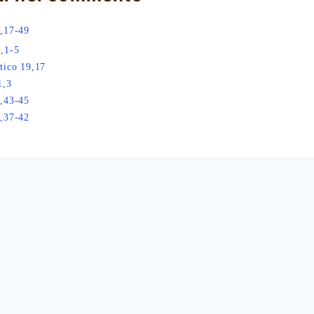
,17-49
,1-5
tico 19,17
1,3
,43-45
,37-42