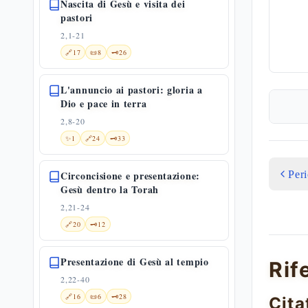
Nascita di Gesù e visita dei
pastori
2,1-21
🔗
17
📜
8
🗝️
26
L'annuncio ai pastori: gloria a
Dio e pace in terra
2,8-20
✨
1
🔗
24
🗝️
33
Per
Circoncisione e presentazione:
Gesù dentro la Torah
2,21-24
🔗
20
🗝️
12
Presentazione di Gesù al tempio
Rif
2,22-40
🔗
16
📜
6
🗝️
28
Cita