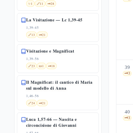
✨
1
🔗
11
🗝️
28
La Visitazione — Lc 1,39-45
1,39-45
🔗
13
🗝️
21
Visitazione e Magnificat
1,39-56
🔗
23
📜
1
🗝️
18
39
🗝️
3
Il Magnificat: il cantico di Maria
sul modello di Anna
1,46-56
🔗
24
🗝️
21
40
🗝️
3
Luca 1,57-66 — Nascita e
circoncisione di Giovanni
1,57-66