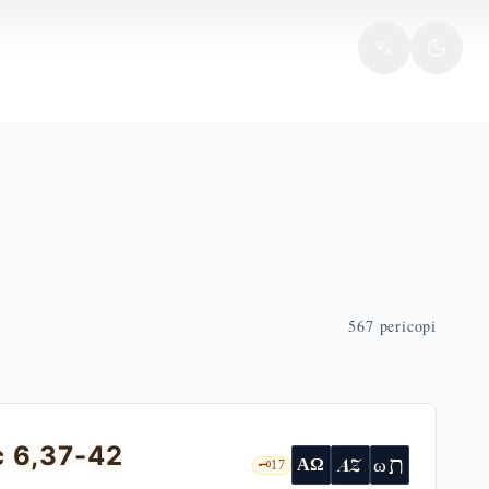
567
pericopi
c 6,37-42
ת
AZ
ω
ΑΩ
🗝️
17