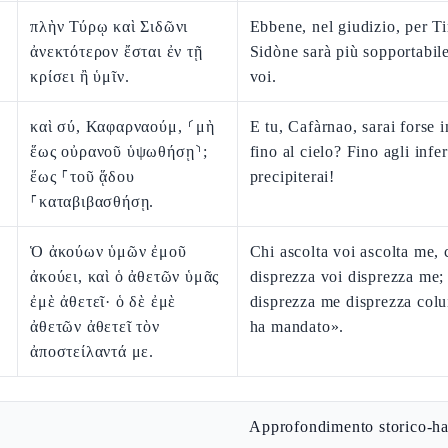
πλὴν Τύρῳ καὶ Σιδῶνι
Ebbene, nel giudizio, per Ti
ἀνεκτότερον ἔσται ἐν τῇ
Sidòne sarà più sopportabil
κρίσει ἢ ὑμῖν.
voi.
καὶ σύ, Καφαρναούμ, ⸂μὴ
E tu, Cafàrnao, sarai forse 
ἕως οὐρανοῦ ὑψωθήσῃ⸃;
fino al cielo? Fino agli infer
ἕως ⸀τοῦ ᾅδου
precipiterai!
⸀καταβιβασθήσῃ.
Ὁ ἀκούων ὑμῶν ἐμοῦ
Chi ascolta voi ascolta me, 
ἀκούει, καὶ ὁ ἀθετῶν ὑμᾶς
disprezza voi disprezza me; 
ἐμὲ ἀθετεῖ· ὁ δὲ ἐμὲ
disprezza me disprezza colu
ἀθετῶν ἀθετεῖ τὸν
ha mandato».
ἀποστείλαντά με.
Approfondimento storico-ha