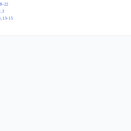
,8-22
9,3
4,13-15