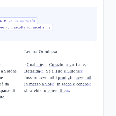
nere
שק ואפר saq va-efer
ούει
chi ascolta voi ascolta me
=
Lettura Ortodossa
te,
«
Guai a te
,
Corazin
; guai a te,
ⓘ
ⓘ
e a Sidòne
Betsaida
! Se a
Tiro e Sidone
ⓘ
ⓘ
he
fossero avvenuti i
prodigi
avvenuti
ⓘ
ià da
in mezzo a voi
,
in sacco e cenere
ⓘ
ⓘ
sparse di
si sarebbero
convertite
.
ⓘ
ite.