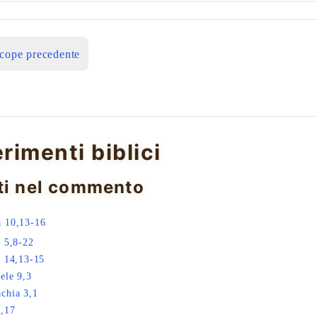
icope precedente
erimenti biblici
ti nel commento
 10,13-16
a 5,8-22
a 14,13-15
ele 9,3
chia 3,1
,17