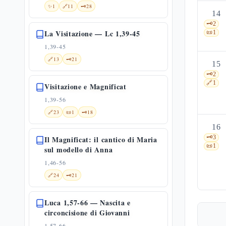
✨
1
🔗
11
🗝️
28
14
🗝️
2
La Visitazione — Lc 1,39-45
📜
1
1,39-45
🔗
13
🗝️
21
15
🗝️
2
🔗
1
Visitazione e Magnificat
1,39-56
🔗
23
📜
1
🗝️
18
16
🗝️
3
Il Magnificat: il cantico di Maria
📜
1
sul modello di Anna
1,46-56
🔗
24
🗝️
21
Luca 1,57-66 — Nascita e
circoncisione di Giovanni
1,57-66