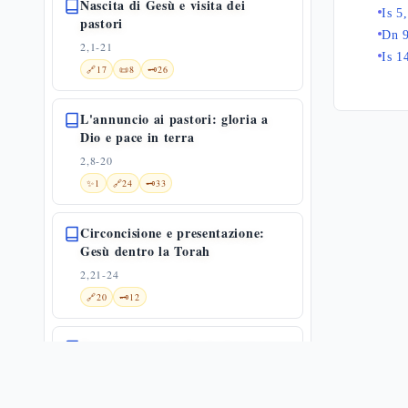
Nascita di Gesù e visita dei
Is 5
pastori
Dn 
2,1-21
Is 1
🔗
17
📜
8
🗝️
26
L'annuncio ai pastori: gloria a
Dio e pace in terra
2,8-20
✨
1
🔗
24
🗝️
33
Circoncisione e presentazione:
Gesù dentro la Torah
2,21-24
🔗
20
🗝️
12
Presentazione di Gesù al tempio
2,22-40
🔗
16
📜
6
🗝️
28