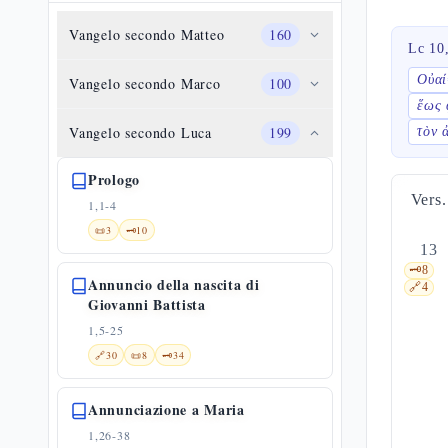
Vangelo secondo Matteo
160
Lc 10
Οὐαί
Vangelo secondo Marco
100
ἕως 
Vangelo secondo Luca
199
τὸν 
Prologo
Vers.
1,1-4
📜
3
🗝️
10
13
🗝️
8
Annuncio della nascita di
🔗
4
Giovanni Battista
1,5-25
🔗
30
📜
8
🗝️
34
Annunciazione a Maria
1,26-38