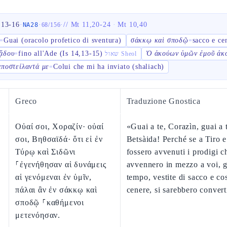
,13-16
·
·
·
//
Mt 11,20-24
·
Mt 10,40
NA28
68
/
156
Guai (oracolo profetico di sventura)
σάκκῳ καὶ σποδῷ
sacco e ce
=
=
ᾅδου
fino all'Ade (Is 14,13-15)
Ὁ ἀκούων ὑμῶν ἐμοῦ ἀκ
=
שאול Sheol
ἀποστείλαντά με
Colui che mi ha inviato (shaliach)
=
Greco
Traduzione Gnostica
Οὐαί σοι, Χοραζίν· οὐαί
«Guai a te, Corazìn, guai a 
σοι, Βηθσαϊδά· ὅτι εἰ ἐν
Betsàida! Perché se a Tiro 
Τύρῳ καὶ Σιδῶνι
fossero avvenuti i prodigi c
⸀ἐγενήθησαν αἱ δυνάμεις
avvennero in mezzo a voi, g
αἱ γενόμεναι ἐν ὑμῖν,
tempo, vestite di sacco e co
πάλαι ἂν ἐν σάκκῳ καὶ
cenere, si sarebbero convert
σποδῷ ⸀καθήμενοι
μετενόησαν.