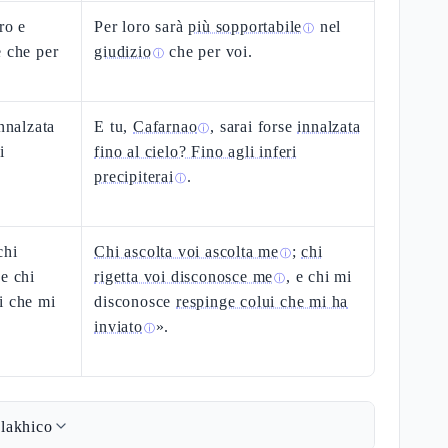
ro e
Per loro sarà
più sopportabile
nel
ⓘ
e che per
giudizio
che per voi.
ⓘ
innalzata
E tu,
Cafarnao
, sarai forse
innalzata
ⓘ
i
fino al cielo? Fino agli inferi
precipiterai
.
ⓘ
chi
Chi ascolta voi ascolta me
;
chi
ⓘ
e chi
rigetta voi disconosce me
, e chi mi
ⓘ
i che mi
disconosce
respinge colui che mi ha
inviato
».
ⓘ
lakhico