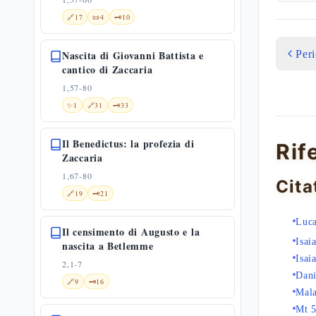
🔗
17
📜
4
🗝️
10
Per
Nascita di Giovanni Battista e
cantico di Zaccaria
1,57-80
✨
1
🔗
31
🗝️
33
Il Benedictus: la profezia di
Rif
Zaccaria
1,67-80
Cita
🔗
19
🗝️
21
Luca
Il censimento di Augusto e la
Isai
nascita a Betlemme
Isai
2,1-7
Dani
🔗
9
🗝️
16
Mala
Mt 5