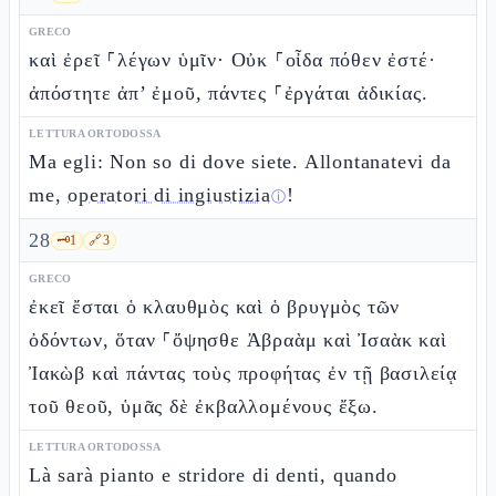
GRECO
καὶ ἐρεῖ ⸀λέγων ὑμῖν· Οὐκ ⸀οἶδα πόθεν ἐστέ·
ἀπόστητε ἀπ’ ἐμοῦ, πάντες ⸀ἐργάται ἀδικίας.
LETTURA ORTODOSSA
Ma egli: Non so di dove siete. Allontanatevi da
me,
operatori di ingiustizia
!
ⓘ
28
🗝️
1
🔗
3
GRECO
ἐκεῖ ἔσται ὁ κλαυθμὸς καὶ ὁ βρυγμὸς τῶν
ὀδόντων, ὅταν ⸀ὄψησθε Ἀβραὰμ καὶ Ἰσαὰκ καὶ
Ἰακὼβ καὶ πάντας τοὺς προφήτας ἐν τῇ βασιλείᾳ
τοῦ θεοῦ, ὑμᾶς δὲ ἐκβαλλομένους ἔξω.
LETTURA ORTODOSSA
Là sarà pianto e stridore di denti, quando