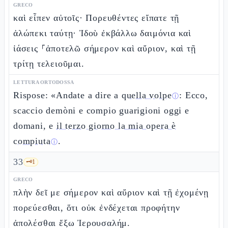
GRECO
καὶ εἶπεν αὐτοῖς· Πορευθέντες εἴπατε τῇ
ἀλώπεκι ταύτῃ· Ἰδοὺ ἐκβάλλω δαιμόνια καὶ
ἰάσεις ⸀ἀποτελῶ σήμερον καὶ αὔριον, καὶ τῇ
τρίτῃ τελειοῦμαι.
LETTURA ORTODOSSA
Rispose: «Andate a dire a
quella volpe
: Ecco,
ⓘ
scaccio demòni e compio guarigioni oggi e
domani, e
il terzo giorno la mia opera è
compiuta
.
ⓘ
33
🗝️
1
GRECO
πλὴν δεῖ με σήμερον καὶ αὔριον καὶ τῇ ἐχομένῃ
πορεύεσθαι, ὅτι οὐκ ἐνδέχεται προφήτην
ἀπολέσθαι ἔξω Ἰερουσαλήμ.