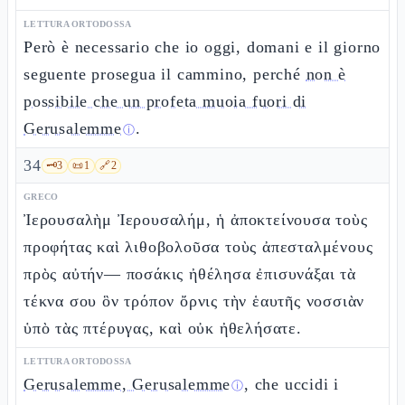
LETTURA ORTODOSSA
Però è necessario che io oggi, domani e il giorno
seguente prosegua il cammino, perché
non è
possibile che un profeta muoia fuori di
Gerusalemme
.
ⓘ
34
🗝️
3
📜
1
🔗
2
GRECO
Ἰερουσαλὴμ Ἰερουσαλήμ, ἡ ἀποκτείνουσα τοὺς
προφήτας καὶ λιθοβολοῦσα τοὺς ἀπεσταλμένους
πρὸς αὐτήν— ποσάκις ἠθέλησα ἐπισυνάξαι τὰ
τέκνα σου ὃν τρόπον ὄρνις τὴν ἑαυτῆς νοσσιὰν
ὑπὸ τὰς πτέρυγας, καὶ οὐκ ἠθελήσατε.
LETTURA ORTODOSSA
Gerusalemme, Gerusalemme
, che uccidi i
ⓘ