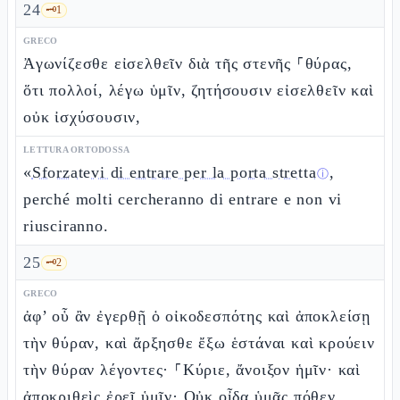
24
🗝️
1
GRECO
Ἀγωνίζεσθε εἰσελθεῖν διὰ τῆς στενῆς ⸀θύρας,
ὅτι πολλοί, λέγω ὑμῖν, ζητήσουσιν εἰσελθεῖν καὶ
οὐκ ἰσχύσουσιν,
LETTURA ORTODOSSA
«
Sforzatevi di entrare per la porta stretta
,
ⓘ
perché molti cercheranno di entrare e non vi
riusciranno.
25
🗝️
2
GRECO
ἀφ’ οὗ ἂν ἐγερθῇ ὁ οἰκοδεσπότης καὶ ἀποκλείσῃ
τὴν θύραν, καὶ ἄρξησθε ἔξω ἑστάναι καὶ κρούειν
τὴν θύραν λέγοντες· ⸀Κύριε, ἄνοιξον ἡμῖν· καὶ
ἀποκριθεὶς ἐρεῖ ὑμῖν· Οὐκ οἶδα ὑμᾶς πόθεν