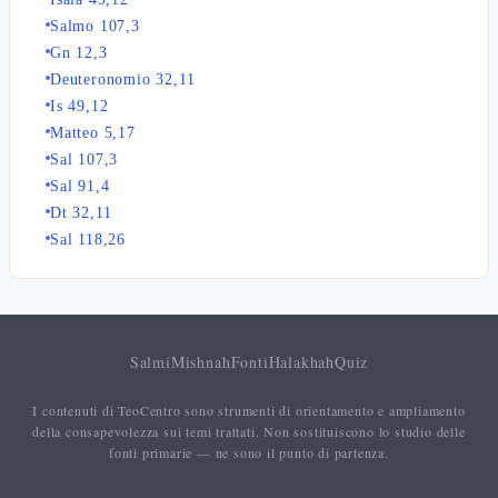
Salmo 107,3
Gn 12,3
Deuteronomio 32,11
Is 49,12
Matteo 5,17
Sal 107,3
Sal 91,4
Dt 32,11
Sal 118,26
Salmi
Mishnah
Fonti
Halakhah
Quiz
I contenuti di TeoCentro sono strumenti di orientamento e ampliamento
della consapevolezza sui temi trattati. Non sostituiscono lo studio delle
fonti primarie — ne sono il punto di partenza.