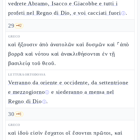
vedrete Abramo, Isacco e Giacobbe e tutti i
profeti nel Regno di Dio, e voi cacciati fuori
.
ⓘ
29
🗝️
2
GRECO
καὶ ἥξουσιν ἀπὸ ἀνατολῶν καὶ δυσμῶν καὶ ⸀ἀπὸ
βορρᾶ καὶ νότου καὶ ἀνακλιθήσονται ἐν τῇ
βασιλείᾳ τοῦ θεοῦ.
LETTURA ORTODOSSA
Verranno da oriente e occidente, da settentrione
e mezzogiorno
e
siederanno a mensa nel
ⓘ
Regno di Dio
.
ⓘ
30
🗝️
1
GRECO
καὶ ἰδοὺ εἰσὶν ἔσχατοι οἳ ἔσονται πρῶτοι, καὶ