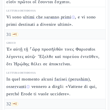
εἰσὶν πρῶτοι οἳ ἔσονται ἔσχατοι.
LETTURA ORTODOSSA
Vi sono
ultimi che saranno primi
, e vi sono
ⓘ
primi destinati a divenire ultimi».
31
🗝️
1
GRECO
Ἐν αὐτῇ τῇ ⸀ὥρᾳ προσῆλθάν τινες Φαρισαῖοι
λέγοντες αὐτῷ· Ἔξελθε καὶ πορεύου ἐντεῦθεν,
ὅτι Ἡρῴδης θέλει σε ἀποκτεῖναι.
LETTURA ORTODOSSA
In quel momento alcuni
farisei (perushim),
osservanti
vennero a dirgli: «Vattene di qui,
ⓘ
perché Erode ti vuole uccidere».
32
🗝️
2