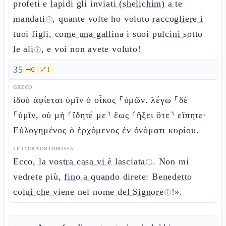
profeti e
lapidi gli inviati (shelichim) a te
mandati
, quante volte ho voluto
raccogliere i
ⓘ
tuoi figli, come una gallina i suoi pulcini sotto
le ali
, e voi non avete voluto!
ⓘ
35
🗝️
2
🔗
1
GRECO
ἰδοὺ ἀφίεται ὑμῖν ὁ οἶκος ⸀ὑμῶν. λέγω ⸀δὲ
⸀ὑμῖν, οὐ μὴ ⸂ἴδητέ με⸃ ἕως ⸂ἥξει ὅτε⸃ εἴπητε·
Εὐλογημένος ὁ ἐρχόμενος ἐν ὀνόματι κυρίου.
LETTURA ORTODOSSA
Ecco,
la vostra casa vi è lasciata
. Non mi
ⓘ
vedrete più,
fino a quando direte: Benedetto
colui che viene nel nome del Signore
!».
ⓘ