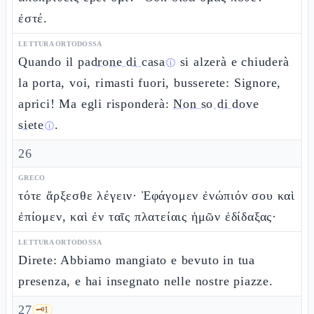
ἐστέ.
LETTURA ORTODOSSA
Quando il
padrone di casa
si alzerà e chiuderà
ⓘ
la porta, voi, rimasti fuori, busserete: Signore,
aprici! Ma egli risponderà:
Non so di dove
siete
.
ⓘ
26
GRECO
τότε ἄρξεσθε λέγειν· Ἐφάγομεν ἐνώπιόν σου καὶ
ἐπίομεν, καὶ ἐν ταῖς πλατείαις ἡμῶν ἐδίδαξας·
LETTURA ORTODOSSA
Direte: Abbiamo mangiato e bevuto in tua
presenza, e hai insegnato nelle nostre piazze.
27
🗝️
1