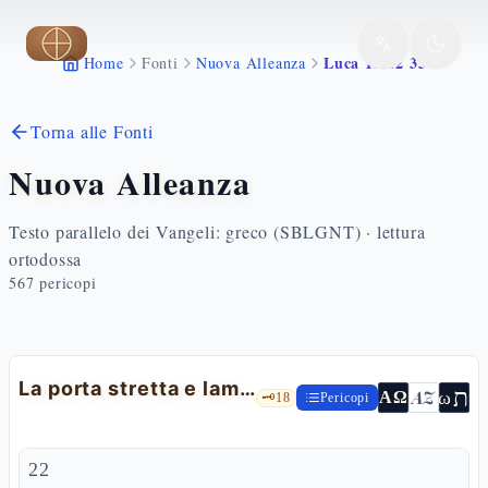
Vai al contenuto principale
Luca 13 22 35
Home
Fonti
Nuova Alleanza
Torna alle Fonti
Nuova Alleanza
Testo parallelo dei Vangeli: greco (SBLGNT) · lettura
ortodossa
567
pericopi
La porta stretta e lamento su Gerusalemme
ת
AZ
ω
ΑΩ
🗝️
18
Pericopi
22