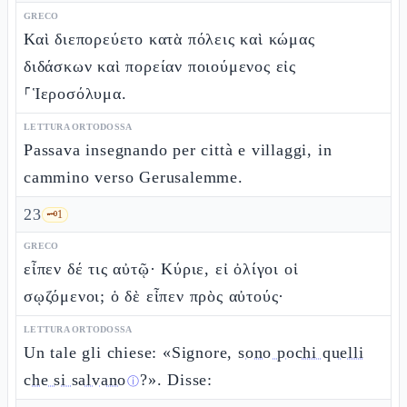
GRECO
Καὶ διεπορεύετο κατὰ πόλεις καὶ κώμας
διδάσκων καὶ πορείαν ποιούμενος εἰς
⸀Ἱεροσόλυμα.
LETTURA ORTODOSSA
Passava insegnando per città e villaggi, in
cammino verso Gerusalemme.
23
🗝️
1
GRECO
εἶπεν δέ τις αὐτῷ· Κύριε, εἰ ὀλίγοι οἱ
σῳζόμενοι; ὁ δὲ εἶπεν πρὸς αὐτούς·
LETTURA ORTODOSSA
Un tale gli chiese: «Signore,
sono pochi quelli
che si salvano
?». Disse:
ⓘ