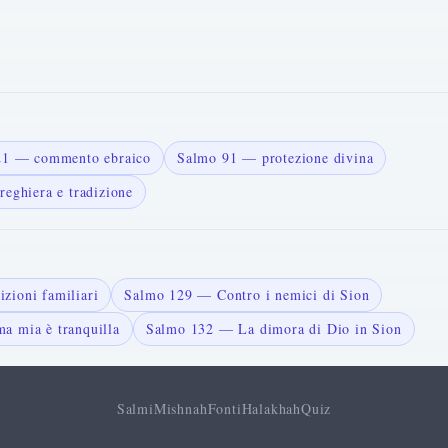
121 — commento ebraico
Salmo 91 — protezione divina
reghiera e tradizione
zioni familiari
Salmo 129 — Contro i nemici di Sion
a mia è tranquilla
Salmo 132 — La dimora di Dio in Sion
Salmi
Mishnah
Fonti
Halakhah
Quiz