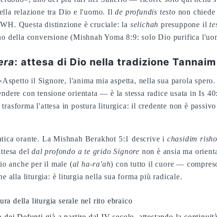
lla relazione tra Dio e l'uomo. Il
de profundis testo
non chiede 
HWH. Questa distinzione è cruciale: la
selichah
presuppone il
te
ano della conversione (Mishnah Yoma 8:9: solo Dio purifica l'uo
era
: attesa di Dio nella tradizione Tannaim
 «Aspetto il Signore, l'anima mia aspetta, nella sua parola spero.
) trasforma l'attesa in postura liturgica: il credente non è passiv
atica orante. La Mishnah Berakhot 5:1 descrive i
chasidim rish
'attesa del
dal profondo a te grido Signore
non è ansia ma orient
io anche per il male (
al ha-ra'ah
) con tutto il cuore — compres
 alla liturgia: è liturgia nella sua forma più radicale.
ra della liturgia serale nel rito ebraico
io dei Defunti già a partire dal IV secolo, attestando la continui