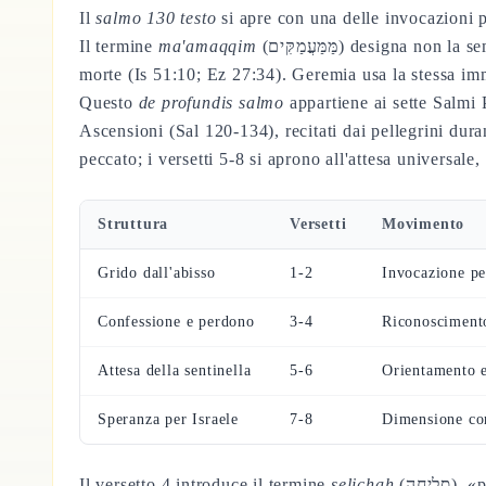
Il
salmo 130 testo
si apre con una delle invocazioni p
Il termine
ma'amaqqim
(מַּמַּעֲמַקִּים) designa non la semplice tristezza ma un abisso strutturale: le acque profonde che nella cosmologia biblica simboleggiano il caos e la
morte (Is 51:10; Ez 27:34). Geremia usa la stessa i
Questo
de profundis salmo
appartiene ai sette Salmi 
Ascensioni (Sal 120-134), recitati dai pellegrini duran
peccato; i versetti 5-8 si aprono all'attesa universal
Struttura
Versetti
Movimento
Grido dall'abisso
1-2
Invocazione pe
Confessione e perdono
3-4
Riconoscimento
Attesa della sentinella
5-6
Orientamento e
Speranza per Israele
7-8
Dimensione co
Il versetto 4 introduce il termine
selichah
(סְלִיחָה), «perdono», uno dei più rari nel Salterio — ricorre solo qui nella sua forma sostantivale assoluta — che designa non la