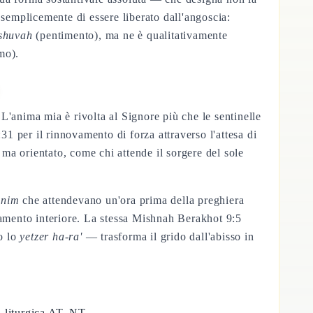
semplicemente di essere liberato dall'angoscia:
shuvah
(pentimento), ma ne è qualitativamente
mo).
 L'anima mia è rivolta al Signore più che le sentinelle
o ma orientato, come chi attende il sorgere del sole
onim
che attendevano un'ora prima della preghiera
amento interiore. La stessa Mishnah Berakhot 9:5
o lo
yetzer ha-ra'
— trasforma il grido dall'abisso in
tà liturgica AT–NT