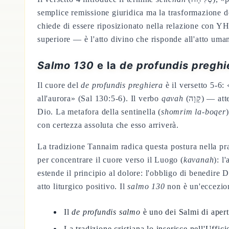
semplice remissione giuridica ma la trasformazione de
chiede di essere riposizionato nella relazione con Y
superiore — è l'atto divino che risponde all'atto um
Salmo 130
e la
de profundis preghi
Il cuore del
de profundis preghiera
è il versetto 5-6:
all'aurora» (Sal 130:5-6). Il verbo
qavah
(קָוָה) — attendere con tensione orientata — è la stessa radice usata in Is 40:31 per il rinnovamento di forza attraverso l'attesa di
Dio. La metafora della sentinella (
shomrim la-boqer
con certezza assoluta che esso arriverà.
La tradizione Tannaim radica questa postura nella pr
per concentrare il cuore verso il Luogo (
kavanah
): l
estende il principio al dolore: l'obbligo di benedire D
atto liturgico positivo. Il
salmo 130
non è un'eccezione
Il
de profundis salmo
è uno dei Salmi di apertu
La tradizione cristiana lo inserisce nell'Uffic