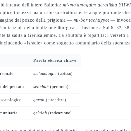
iù intense dell'intero Salterio:
mi-ma'amaqqim qeratikha YHW
mmagine dal pozzo della prigionia —
mi-bor tachtiyyot
— invocan
Penitenziali della tradizione liturgica — insieme a Sal 6, 32, 38
te la salita a Gerusalemme. La struttura è bipartita: i versetti 1
e, includendo «Israele» come soggetto comunitario della speranza
Parola ebraica chiave
rsonale
ma'amaqqim
(abisso)
 del peccato
selichah
(perdono)
scatologico
qavah
(attendere)
munitaria
ge'ulah
(redenzione)