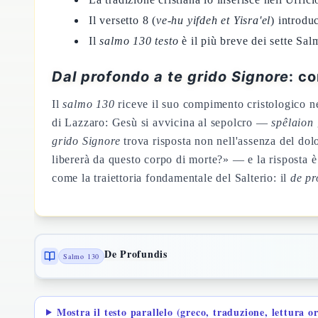
Il versetto 8 (
ve-hu yifdeh et Yisra'el
) introdu
Il
salmo 130 testo
è il più breve dei sette Salm
Dal profondo a te grido Signore
: c
Il
salmo 130
riceve il suo compimento cristologico ne
di Lazzaro: Gesù si avvicina al sepolcro —
spêlaion
grido Signore
trova risposta non nell'assenza del dol
libererà da questo corpo di morte?» — e la risposta è
come la traiettoria fondamentale del Salterio: il
de pr
De Profundis
Salmo 130
Mostra il testo parallelo (greco, traduzione, lettura o