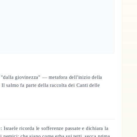
e "dalla giovinezza" — metafora dell'inizio della
l salmo fa parte della raccolta dei Canti delle
 Israele ricorda le sofferenze passate e dichiara la
 nemici: che siano come erba sui tetti, secca prima