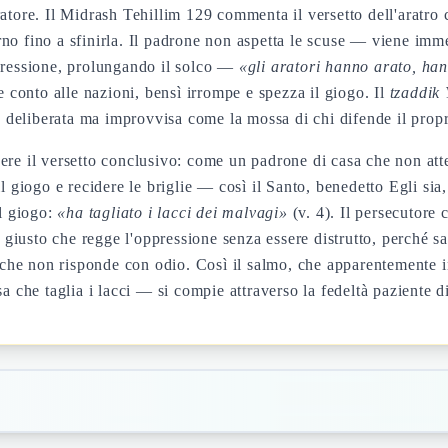
atore. Il Midrash Tehillim 129 commenta il versetto dell'aratro 
turno fino a sfinirla. Il padrone non aspetta le scuse — viene imm
ppressione, prolungando il solco —
«gli aratori hanno arato, han
e conto alle nazioni, bensì irrompe e spezza il giogo. Il
tzaddi
 è deliberata ma improvvisa come la mossa di chi difende il propr
re il versetto conclusivo: come un padrone di casa che non atte
iogo e recidere le briglie — così il Santo, benedetto Egli sia,
il giogo:
«ha tagliato i lacci dei malvagi»
(v. 4). Il persecutore 
il giusto che regge l'oppressione senza essere distrutto, perch
che non risponde con odio. Così il salmo, che apparentemente in
sa che taglia i lacci — si compie attraverso la fedeltà paziente 