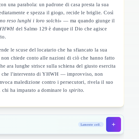
con una parabola: un padrone di casa presta la sua
ediatamente e spezza il giogo, recide le briglie. Così
no reso lunghi i loro solchi»
— ma quando giunge il
k YHWH
del Salmo 129 è dunque il Dio che agisce
io.
nde le scuse del locatario che ha sfiancato la sua
 non chiede conto alle nazioni di ciò che hanno fatto
che ara lunghe strisce sulla schiena del giusto esercita
é sa che l'intervento di YHWH — improvviso, non
voca maledizione contro i persecutori, rivela il suo
di chi ha imparato a dominare lo
spirito
.
Lamento coll.