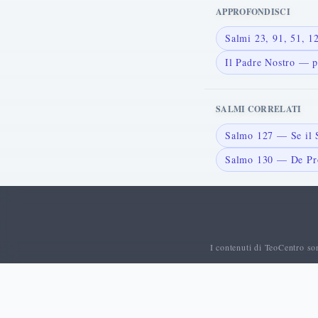
APPROFONDISCI
Salmi 23, 91, 51, 
Il Padre Nostro — p
SALMI CORRELATI
Salmo 127 — Se il S
Salmo 130 — De Pr
I contenuti di TeoCentro so
© 2026 TeoCentro. Tutti i diritti riservati.