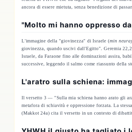
ancora di essere mietuta, senza benedizione di passanti 
"Molto mi hanno oppresso da
L'immagine della "giovinezza" di Israele (
min neura
giovinezza, quando uscivi dall'Egitto". Geremia 22,21
Israele, da Faraone fino alle dominazioni assira, babi
successive, leggendo il salmo come riassunto della st
L'aratro sulla schiena: immag
Il versetto 3 — "Sulla mia schiena hanno arato gli ar
metafora di schiavitù e oppressione forzata. La stessa
(Makkot 24a) cita il versetto in un contesto di dibat
YHWH il giusto ha tagliato i 