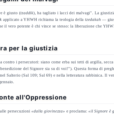
re è giusto (
tzaddik
), ha tagliato i lacci dei malvagi". La giustiz
k
applicato a YHWH richiama la teologia della
tzedakah
— giust
e il vero potente è chi vince se stesso: la liberazione che YHW
a per la giustizia
contro i persecutori: siano come erba sui tetti di argilla, secca
benedizione del Signore sia su di voi!"). Questa forma di pregh
l Salterio (Sal 109; Sal 69) e nella letteratura rabbinica. Il v
 gennaio.
ronte all'Oppressione
 alle persecuzioni
«dalla giovinezza»
e proclama:
«il Signore è g