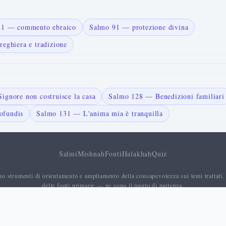
121 — commento ebraico
Salmo 91 — protezione divina
reghiera e tradizione
ignore non costruisce la casa
Salmo 128 — Benedizioni familiari
ofundis
Salmo 131 — L'anima mia è tranquilla
Salmi
Mishnah
Fonti
Halakhah
Quiz
no strumenti di orientamento e ampliamento della consapevolezza sui temi trattati.
delle fonti primarie — ne sono il punto di partenza.
Chi Siam