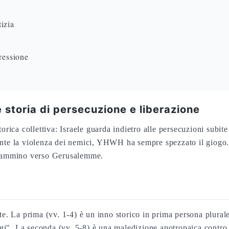
izia
ressione
e storia di persecuzione e liberazione
torica collettiva: Israele guarda indietro alle persecuzioni subit
nte la violenza dei nemici, YHWH ha sempre spezzato il giogo. I
l cammino verso Gerusalemme.
te. La prima (vv. 1-4) è un inno storico in prima persona plurale:
i". La seconda (vv. 5-8) è una maledizione apotropaica contro i