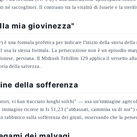
né raccoglitori. Il contrasto tra la vitalità di Israele e la steril
lla mia giovinezza"
y
) è una formula profetica per indicare l'inizio della storia dell
 usa la stessa formula. La persecuzione non è un episodio margin
lonese, persiana. Il Midrash Tehillim 129 applica il versetto alla
oria della salvezza.
ine della sofferenza
atori, vi han tracciato lunghi solchi" — usa un'immagine agricol
 immagine ricorre in Is 51,23 ("abbassati, cammina su di noi") e
tito rabbinico sulla sofferenza dei giusti, osservando che la pe
legami dei malvagi