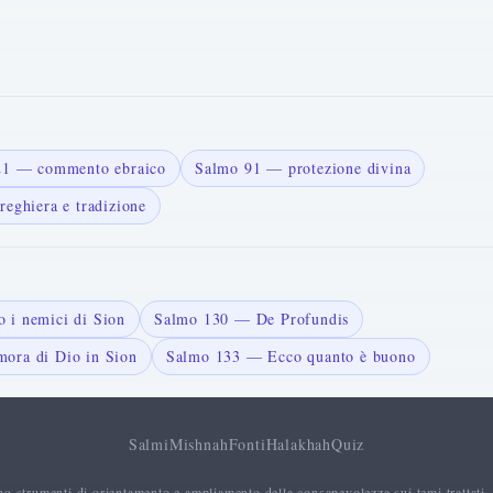
121 — commento ebraico
Salmo 91 — protezione divina
reghiera e tradizione
 i nemici di Sion
Salmo 130 — De Profundis
ora di Dio in Sion
Salmo 133 — Ecco quanto è buono
Salmi
Mishnah
Fonti
Halakhah
Quiz
no strumenti di orientamento e ampliamento della consapevolezza sui temi trattati.