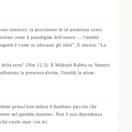
ne interiore, la percezione di sé proiettata verso
gazione come il paradigma dell'
anava
— l'umiltà
ogante è come se adorasse gli idoli". E ancora: "La
ia della terra" (Nm 12,3). Il Midrash Rabba su Numeri
lontana la presenza divina, l'umiltà la attrae.
ermine
gemul
non indica il bambino piccolo che
idamente nel grembo materno. Non è una dipendenza
hé vuole stare con lei.