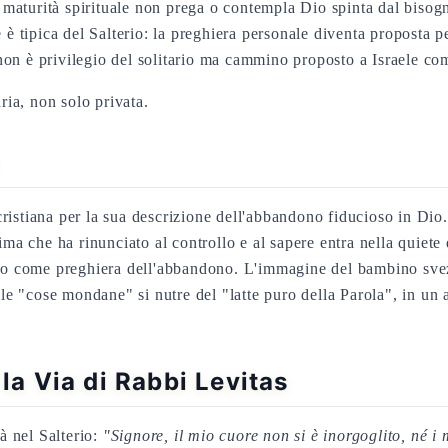
la maturità spirituale non prega o contempla Dio spinta dal bisog
 è tipica del Salterio: la preghiera personale diventa proposta p
on è privilegio del solitario ma cammino proposto a Israele co
ia, non solo privata.
a cristiana per la sua descrizione dell'abbandono fiducioso in Di
nima che ha rinunciato al controllo e al sapere entra nella quiet
o come preghiera dell'abbandono. L'immagine del bambino sve
alle "cose mondane" si nutre del "latte puro della Parola", in 
 la Via di Rabbi Levitas
tà nel Salterio:
"Signore, il mio cuore non si è inorgoglito, né i