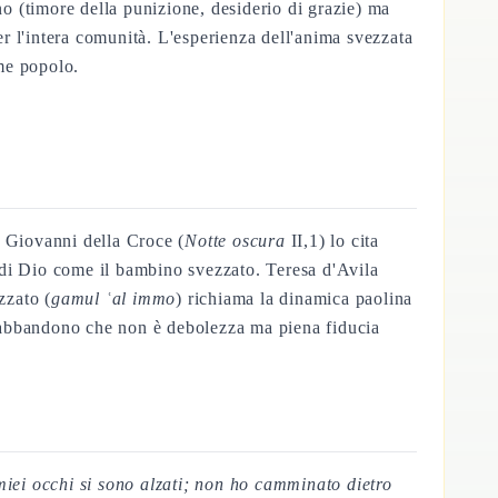
no (timore della punizione, desiderio di grazie) ma
er l'intera comunità. L'esperienza dell'anima svezzata
me popolo.
o. Giovanni della Croce (
Notte oscura
II,1) lo cita
e di Dio come il bambino svezzato. Teresa d'Avila
zzato (
gamul ʿal immo
) richiama la dinamica paolina
un abbandono che non è debolezza ma piena fiducia
 miei occhi si sono alzati; non ho camminato dietro