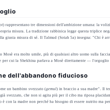
goglio
ot
) rappresentano tre dimensioni dell'ambizione umana: la volizio
 propria misura. La tradizione rabbinica legge questa triplice ne
la giusta misura di sé. Il Talmud (Sotah 5a) insegna: "Chi è arr
mo Mosè era molto umile, più di qualsiasi altro uomo sulla facc
e per cui la Shekhina parlava a Mosè direttamente — l'orgoglio al
ne dell'abbandono fiducioso
"come un bambino svezzato (
gemul
) in braccio a sua madre". Il t
 già svezzato, che non si agita più per il cibo ma riposa plac
 è con la madre non perché ha bisogno di essere nutrito ma perc