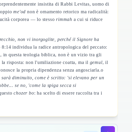
orprendentemente insistita di Rabbi Levitas, uomo di
 doppio
me'od
non è ornamento retorico ma radicalità:
ducità corporea — lo stesso
rimmah
a cui si riduce
recchio, non vi inorgoglite, perché il Signore ha
 8:14 individua la radice antropologica del peccato:
, in questa teologia biblica, non è un vizio tra gli
 la risposta: non l'umiliazione coatta, ma il
gemul
, il
conosce la propria dipendenza senza angosciarla.o
 sarà diminuito, come è scritto: 'si elevano per un
be... se no, 'come la spiga secca si
 questo
chozer bo
: ha scelto di essere raccolta tra i