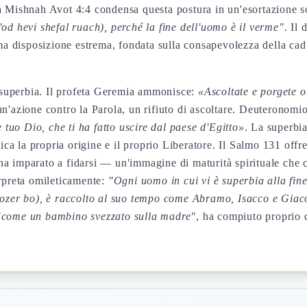
a Mishnah Avot 4:4 condensa questa postura in un'esortazione s
od hevi shefal ruach
), perché la fine dell'uomo è il verme"
. Il
ma disposizione estrema, fondata sulla consapevolezza della ca
i superbia. Il profeta Geremia ammonisce:
«Ascoltate e porgete o
n'azione contro la Parola, un rifiuto di ascoltare. Deuteronomio
e tuo Dio, che ti ha fatto uscire dal paese d'Egitto»
. La superbia
ica la propria origine e il proprio Liberatore. Il Salmo 131 offre
a imparato a fidarsi — un'immagine di maturità spirituale che 
erpreta omileticamente:
"Ogni uomo in cui vi è superbia alla fine
ozer bo
), è raccolto al suo tempo come Abramo, Isacco e Giacob
"come un bambino svezzato sulla madre"
, ha compiuto proprio