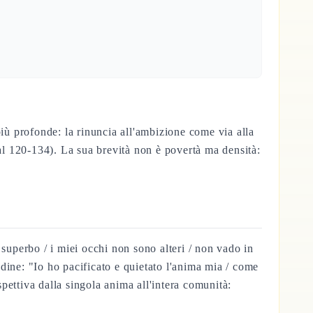
più profonde: la rinuncia all'ambizione come via alla
(Sal 120-134). La sua brevità non è povertà ma densità:
è superbo / i miei occhi non sono alteri / non vado in
udine: "Io ho pacificato e quietato l'anima mia / come
pettiva dalla singola anima all'intera comunità: