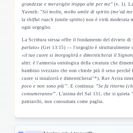
grandezze e meraviglie troppo alte per me"
(v. 1). L
Yavneh:
"Sii molto, molto umile di spirito (
me'od me'
la
shiflut ruach
(umile spirito) non è virtù moderata 
ogni orgoglio.
La Scrittura stessa offre il fondamento del divieto d
parlato»
(Ger 13:15) — l'orgoglio è strutturalmente u
«il tuo cuore si inorgoglirà e dimenticherai il Signor
altri: è l'amnesia ontologica della creatura che diment
bambino svezzato che non chiede più il seno perché h
cuore si innalzerà e dimenticherai"*). Rav Avira int
poco e non sono più'"
. E continua:
"Se fa ritorno (
ch
consumeranno'"
. L'anima del Sal 131, che si quieta
patriarchi, non consumata come paglia.