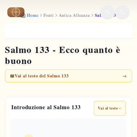
Vai al contenuto principale
Salmo 133
Home
Fonti
Antica Alleanza
Salmo 133 - Ecco quanto è
buono
📖
Vai al testo del Salmo 133
→
Introduzione al Salmo 133
Vai al testo