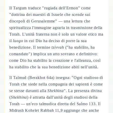
Il Targum traduce "rugiada dell'Ermon" come
"dottrina dei maestri di Israele che scende sui
discepoli di Gerusalemme" — una lettura che
spiritualizza l'immagine agraria in trasmissione della
Torah. L'unità fraterna non è solo un valore etico ma
il
luogo
in cui Dio ha deciso di porre la sua
benedizione. Il termine
tzivvah
("ha stabilito, ha
comandato") implica un atto sovrano e definitivo:
come Dio ha stabilito la creazione e l'alleanza, così
ha stabilito che la sua benedizione abiti nell'unità.
Il Talmud (Berakhot 64a) insegna: "Ogni studioso di
Torah che siede nella compagnia dei sapienti è come
se stesse davanti alla
Shekhina
". La presenza divina
(
Shekhina
) è attratta dall'unità degli studiosi della
Torah — un'eco talmudica diretta del Salmo 133. Il
Midrash Kohelet Rabbah 11,9 aggiunge che anche