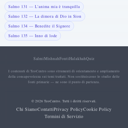
Salmo 131 — L'anima mia è tranquilla
Salmo 132 — La dimora di Dio in Sion
Salmo 134 — Benedite il Signore
Salmo 135 — Inno di lode
Salmi
Mishnah
Fonti
Halakhah
Quiz
I contenuti di TeoCentro sono strumenti di orientamento e ampliamento
della consapevolezza sui temi trattati. Non sostituiscono lo studio delle
fonti primarie — ne sono il punto di partenza.
© 2026 TeoCentro. Tutti i diritti riservati.
Chi Siamo
Contatti
Privacy Policy
Cookie Policy
Termini di Servizio