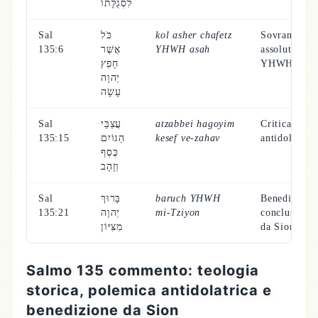
לִסְגֻלָּתוֹ
Sal
כֹּל
kol asher chafetz
Sovranità
135:6
אֲשֶׁר
YHWH asah
assoluta di
חָפֵץ
YHWH
יְהוָה
עָשָׂה
Sal
עֲצַבֵּי
atzabbei hagoyim
Critica
135:15
הַגּוֹיִם
kesef ve-zahav
antidolatrica
כֶּסֶף
וְזָהָב
Sal
בָּרוּךְ
baruch YHWH
Benedizione
135:21
יְהוָה
mi-Tziyon
conclusiva
מִצִּיּוֹן
da Sion
Salmo 135 commento: teologia
storica, polemica antidolatrica e
benedizione da Sion