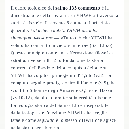
Il cuore teologico del
salmo 135 commento
è la
dimostrazione della sovranità di YHWH attraverso la
storia di Israele. Il versetto 6 enuncia il principio
generale:
kol asher chafetz YHWH asah ba-
shamayim u-va-aretz
— «Tutto ciò che YHWH ha
voluto ha compiuto in cielo e in terra» (Sal 135:6).
Questo principio non è una affermazione filosofica
astratta: i versetti 8-12 lo fondano nella storia
concreta dell'Esodo e della conquista della terra.
YHWH ha colpito i primogeniti d'Egitto (v.8), ha
compiuto segni e prodigi contro il Faraone (v.9), ha
sconfitto Sihon re degli Amorei e Og re del Basan
(vv.10-12), dando la loro terra in eredità a Israele.
La teologia storica del Salmo 135 è inseparabile
dalla teologia dell'elezione: YHWH che sceglie
Israele come
segullah
è lo stesso YHWH che agisce
nella storia per liberarlo.