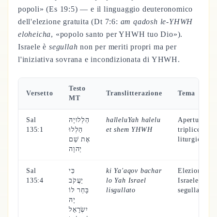
popoli» (Es 19:5) — e il linguaggio deuteronomico
dell'elezione gratuita (Dt 7:6:
am qadosh le-YHWH
eloheicha
, «popolo santo per YHWH tuo Dio»).
Israele è
segullah
non per meriti propri ma per
l'iniziativa sovrana e incondizionata di YHWH.
Testo
Versetto
Translitterazione
Tema
MT
Sal
הַלְלוּיָהּ
halleluYah halelu
Apertura:
135:1
הַלְלוּ
et shem YHWH
triplice lode
אֶת שֵׁם
liturgica
יְהוָה
Sal
כִּי
ki Ya'aqov bachar
Elezione di
135:4
יַעֲקֹב
lo Yah Israel
Israele come
בָּחַר לוֹ
lisgullato
segullah
יָהּ
יִשְׂרָאֵל