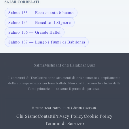
SALMI CORRELATI
Salmo 133 — Ecco quanto è buono
Salmo 134 — Benedite il Signore
Salmo 136 — Grande Hallel
Salmo 137 — Lungo i fiumi di Babilonia
Salmi
Mishnah
Fonti
Halakhah
Quiz
I contenuti di TeoCentro sono strumenti di orientamento e ampliamento
della consapevolezza sui temi trattati. Non sostituiscono lo studio delle
fonti primarie — ne sono il punto di partenza.
© 2026 TeoCentro. Tutti i diritti riservati.
Chi Siamo
Contatti
Privacy Policy
Cookie Policy
Termini di Servizio