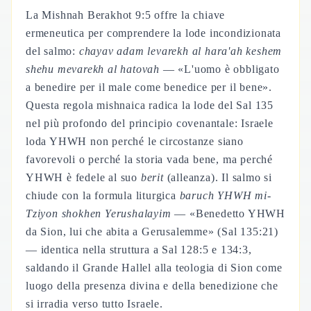
La Mishnah Berakhot 9:5 offre la chiave
ermeneutica per comprendere la lode incondizionata
del salmo:
chayav adam levarekh al hara'ah keshem
shehu mevarekh al hatovah
— «L'uomo è obbligato
a benedire per il male come benedice per il bene».
Questa regola mishnaica radica la lode del Sal 135
nel più profondo del principio covenantale: Israele
loda YHWH non perché le circostanze siano
favorevoli o perché la storia vada bene, ma perché
YHWH è fedele al suo
berit
(alleanza). Il salmo si
chiude con la formula liturgica
baruch YHWH mi-
Tziyon shokhen Yerushalayim
— «Benedetto YHWH
da Sion, lui che abita a Gerusalemme» (Sal 135:21)
— identica nella struttura a Sal 128:5 e 134:3,
saldando il Grande Hallel alla teologia di Sion come
luogo della presenza divina e della benedizione che
si irradia verso tutto Israele.