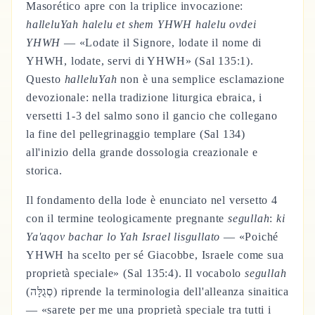
Masorético apre con la triplice invocazione:
halleluYah halelu et shem YHWH halelu ovdei
YHWH
— «Lodate il Signore, lodate il nome di
YHWH, lodate, servi di YHWH» (Sal 135:1).
Questo
halleluYah
non è una semplice esclamazione
devozionale: nella tradizione liturgica ebraica, i
versetti 1-3 del salmo sono il gancio che collegano
la fine del pellegrinaggio templare (Sal 134)
all'inizio della grande dossologia creazionale e
storica.
Il fondamento della lode è enunciato nel versetto 4
con il termine teologicamente pregnante
segullah
:
ki
Ya'aqov bachar lo Yah Israel lisgullato
— «Poiché
YHWH ha scelto per sé Giacobbe, Israele come sua
proprietà speciale» (Sal 135:4). Il vocabolo
segullah
(סְגֻלָּה) riprende la terminologia dell'alleanza sinaitica
— «sarete per me una proprietà speciale tra tutti i