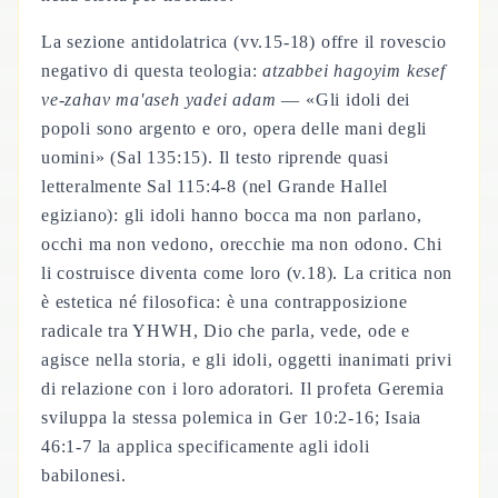
La sezione antidolatrica (vv.15-18) offre il rovescio
negativo di questa teologia:
atzabbei hagoyim kesef
ve-zahav ma'aseh yadei adam
— «Gli idoli dei
popoli sono argento e oro, opera delle mani degli
uomini» (Sal 135:15). Il testo riprende quasi
letteralmente Sal 115:4-8 (nel Grande Hallel
egiziano): gli idoli hanno bocca ma non parlano,
occhi ma non vedono, orecchie ma non odono. Chi
li costruisce diventa come loro (v.18). La critica non
è estetica né filosofica: è una contrapposizione
radicale tra YHWH, Dio che parla, vede, ode e
agisce nella storia, e gli idoli, oggetti inanimati privi
di relazione con i loro adoratori. Il profeta Geremia
sviluppa la stessa polemica in Ger 10:2-16; Isaia
46:1-7 la applica specificamente agli idoli
babilonesi.