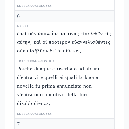
LETTURA ORTODOSSA
6
GRECO
ἐπεὶ οὖν ἀπολείπεται τινὰς εἰσελθεῖν εἰς
αὐτήν, καὶ οἱ πρότερον εὐαγγελισθέντες
οὐκ εἰσῆλθον δι’ ἀπείθειαν,
TRADUZIONE GNOSTICA
Poiché dunque è riserbato ad alcuni
d'entrarvi e quelli ai quali la buona
novella fu prima annunziata non
v'entrarono a motivo della loro
disubbidienza,
LETTURA ORTODOSSA
7