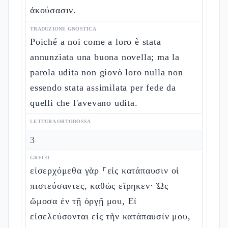
ἀκούσασιν.
TRADUZIONE GNOSTICA
Poiché a noi come a loro è stata
annunziata una buona novella; ma la
parola udita non giovò loro nulla non
essendo stata assimilata per fede da
quelli che l'avevano udita.
LETTURA ORTODOSSA
3
GRECO
εἰσερχόμεθα γὰρ ⸀εἰς κατάπαυσιν οἱ
πιστεύσαντες, καθὼς εἴρηκεν· Ὡς
ὤμοσα ἐν τῇ ὀργῇ μου, Εἰ
εἰσελεύσονται εἰς τὴν κατάπαυσίν μου,