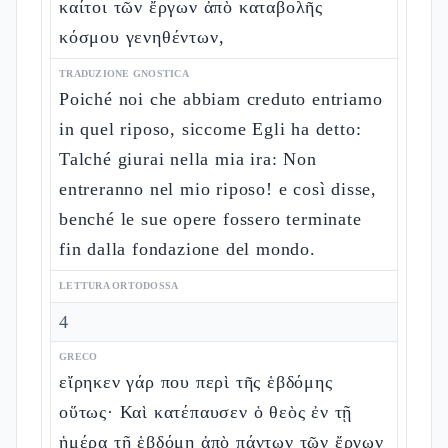
καίτοι τῶν ἔργων ἀπὸ καταβολῆς
κόσμου γενηθέντων,
TRADUZIONE GNOSTICA
Poiché noi che abbiam creduto entriamo
in quel riposo, siccome Egli ha detto:
Talché giurai nella mia ira: Non
entreranno nel mio riposo! e così disse,
benché le sue opere fossero terminate
fin dalla fondazione del mondo.
LETTURA ORTODOSSA
4
GRECO
εἴρηκεν γάρ που περὶ τῆς ἑβδόμης
οὕτως· Καὶ κατέπαυσεν ὁ θεὸς ἐν τῇ
ἡμέρᾳ τῇ ἑβδόμῃ ἀπὸ πάντων τῶν ἔργων