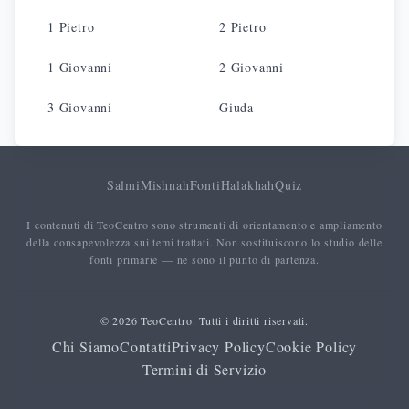
1 Pietro
2 Pietro
1 Giovanni
2 Giovanni
3 Giovanni
Giuda
Salmi
Mishnah
Fonti
Halakhah
Quiz
I contenuti di TeoCentro sono strumenti di orientamento e ampliamento
della consapevolezza sui temi trattati. Non sostituiscono lo studio delle
fonti primarie — ne sono il punto di partenza.
© 2026 TeoCentro. Tutti i diritti riservati.
Chi Siamo
Contatti
Privacy Policy
Cookie Policy
Termini di Servizio