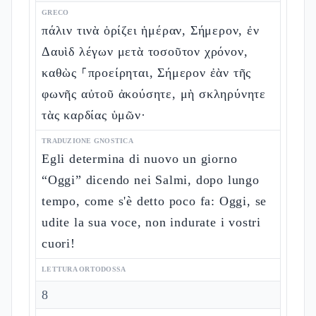
GRECO
πάλιν τινὰ ὁρίζει ἡμέραν, Σήμερον, ἐν
Δαυὶδ λέγων μετὰ τοσοῦτον χρόνον,
καθὼς ⸀προείρηται, Σήμερον ἐὰν τῆς
φωνῆς αὐτοῦ ἀκούσητε, μὴ σκληρύνητε
τὰς καρδίας ὑμῶν·
TRADUZIONE GNOSTICA
Egli determina di nuovo un giorno
“Oggi” dicendo nei Salmi, dopo lungo
tempo, come s'è detto poco fa: Oggi, se
udite la sua voce, non indurate i vostri
cuori!
LETTURA ORTODOSSA
8