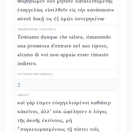
Φοβηθῶμεν οὖν μήποτε καταλειπομένης
ἐπαγγελίας εἰσελθεῖν εἰς τὴν κατάπαυσιν
αὐτοῦ δοκῇ τις ἐξ ὑμῶν ὑστερηκέναι·
TRADUZIONE GNOSTICA
Temiamo dunque che talora, rimanendo
una promessa d'entrare nel suo riposo,
alcuno di voi non appaia esser rimasto
indietro.
LETTURA ORTODOSSA
2
GRECO
καὶ γάρ ἐσμεν εὐηγγελισμένοι καθάπερ
κἀκεῖνοι, ἀλλ’ οὐκ ὠφέλησεν ὁ λόγος
τῆς ἀκοῆς ἐκείνους, μὴ
⸀συγκεκερασμένους τῇ πίστει τοῖς