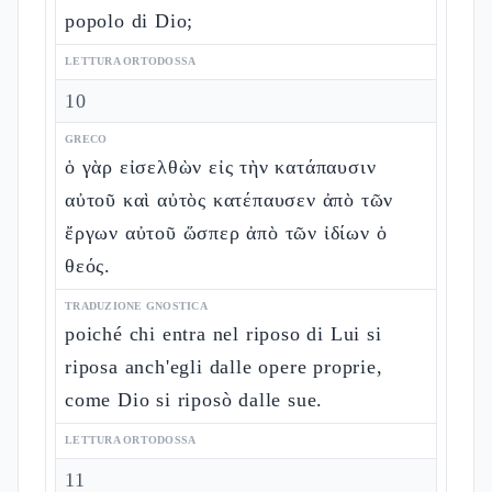
popolo di Dio;
LETTURA ORTODOSSA
10
GRECO
ὁ γὰρ εἰσελθὼν εἰς τὴν κατάπαυσιν
αὐτοῦ καὶ αὐτὸς κατέπαυσεν ἀπὸ τῶν
ἔργων αὐτοῦ ὥσπερ ἀπὸ τῶν ἰδίων ὁ
θεός.
TRADUZIONE GNOSTICA
poiché chi entra nel riposo di Lui si
riposa anch'egli dalle opere proprie,
come Dio si riposò dalle sue.
LETTURA ORTODOSSA
11