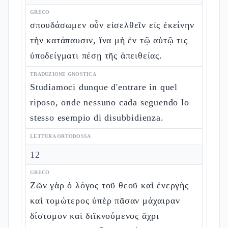
GRECO
σπουδάσωμεν οὖν εἰσελθεῖν εἰς ἐκείνην
τὴν κατάπαυσιν, ἵνα μὴ ἐν τῷ αὐτῷ τις
ὑποδείγματι πέσῃ τῆς ἀπειθείας.
TRADUZIONE GNOSTICA
Studiamoci dunque d'entrare in quel
riposo, onde nessuno cada seguendo lo
stesso esempio di disubbidienza.
LETTURA ORTODOSSA
12
GRECO
Ζῶν γὰρ ὁ λόγος τοῦ θεοῦ καὶ ἐνεργὴς
καὶ τομώτερος ὑπὲρ πᾶσαν μάχαιραν
δίστομον καὶ διϊκνούμενος ἄχρι