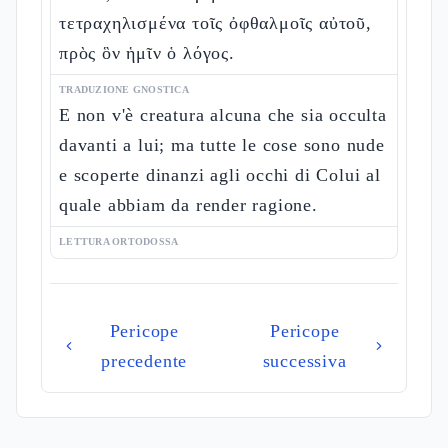
τετραχηλισμένα τοῖς ὀφθαλμοῖς αὐτοῦ,
πρὸς ὃν ἡμῖν ὁ λόγος.
TRADUZIONE GNOSTICA
E non v'è creatura alcuna che sia occulta
davanti a lui; ma tutte le cose sono nude
e scoperte dinanzi agli occhi di Colui al
quale abbiam da render ragione.
LETTURA ORTODOSSA
Pericope
Pericope
precedente
successiva