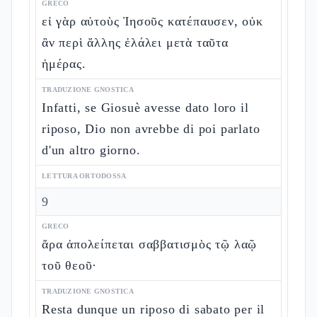
GRECO
εἰ γὰρ αὐτοὺς Ἰησοῦς κατέπαυσεν, οὐκ
ἂν περὶ ἄλλης ἐλάλει μετὰ ταῦτα
ἡμέρας.
TRADUZIONE GNOSTICA
Infatti, se Giosuè avesse dato loro il
riposo, Dio non avrebbe di poi parlato
d'un altro giorno.
LETTURA ORTODOSSA
9
GRECO
ἄρα ἀπολείπεται σαββατισμὸς τῷ λαῷ
τοῦ θεοῦ·
TRADUZIONE GNOSTICA
Resta dunque un riposo di sabato per il