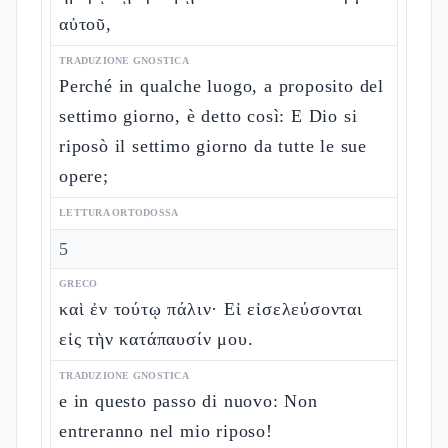
αὐτοῦ,
TRADUZIONE GNOSTICA
Perché in qualche luogo, a proposito del
settimo giorno, è detto così: E Dio si
riposò il settimo giorno da tutte le sue
opere;
LETTURA ORTODOSSA
5
GRECO
καὶ ἐν τούτῳ πάλιν· Εἰ εἰσελεύσονται
εἰς τὴν κατάπαυσίν μου.
TRADUZIONE GNOSTICA
e in questo passo di nuovo: Non
entreranno nel mio riposo!