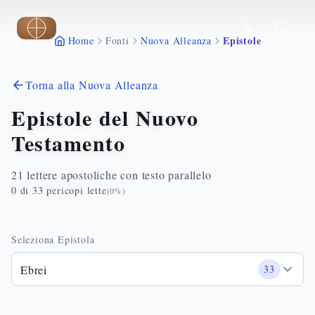
Vai al contenuto principale
Epistole
Home
Fonti
Nuova Alleanza
Torna alla Nuova Alleanza
Epistole del Nuovo
Testamento
21 lettere apostoliche con testo parallelo
0
di
33
pericopi lette
(
0
%)
Seleziona Epistola
Ebrei
33