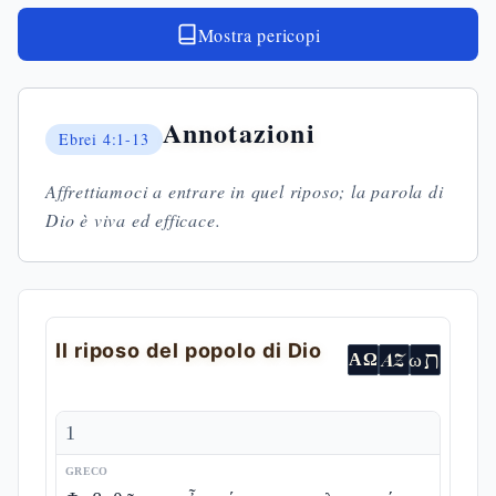
Mostra pericopi
Annotazioni
Ebrei
4:1-13
Affrettiamoci a entrare in quel riposo; la parola di
Dio è viva ed efficace.
Il riposo del popolo di Dio
ת
AZ
ω
ΑΩ
1
GRECO