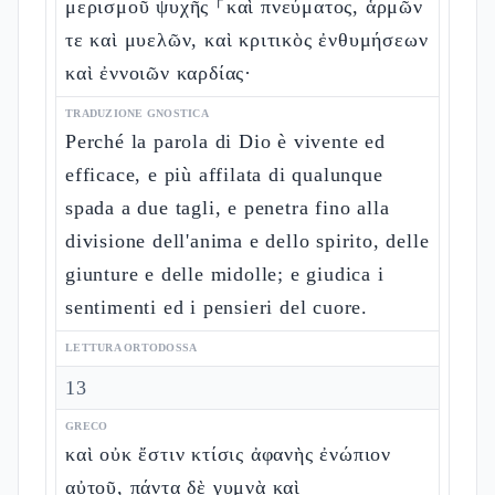
μερισμοῦ ψυχῆς ⸀καὶ πνεύματος, ἁρμῶν
τε καὶ μυελῶν, καὶ κριτικὸς ἐνθυμήσεων
καὶ ἐννοιῶν καρδίας·
TRADUZIONE GNOSTICA
Perché la parola di Dio è vivente ed
efficace, e più affilata di qualunque
spada a due tagli, e penetra fino alla
divisione dell'anima e dello spirito, delle
giunture e delle midolle; e giudica i
sentimenti ed i pensieri del cuore.
LETTURA ORTODOSSA
13
GRECO
καὶ οὐκ ἔστιν κτίσις ἀφανὴς ἐνώπιον
αὐτοῦ, πάντα δὲ γυμνὰ καὶ