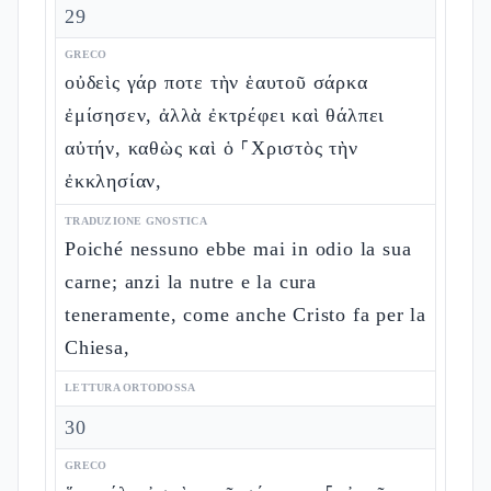
29
GRECO
οὐδεὶς γάρ ποτε τὴν ἑαυτοῦ σάρκα
ἐμίσησεν, ἀλλὰ ἐκτρέφει καὶ θάλπει
αὐτήν, καθὼς καὶ ὁ ⸀Χριστὸς τὴν
ἐκκλησίαν,
TRADUZIONE GNOSTICA
Poiché nessuno ebbe mai in odio la sua
carne; anzi la nutre e la cura
teneramente, come anche Cristo fa per la
Chiesa,
LETTURA ORTODOSSA
30
GRECO