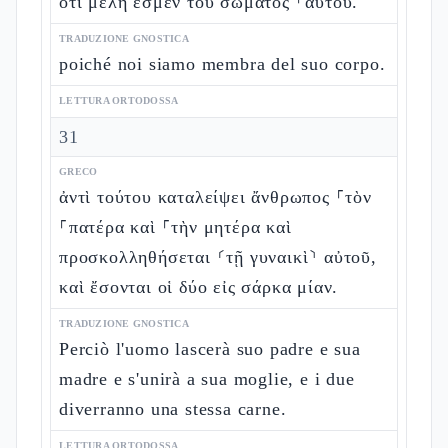
ὅτι μέλη ἐσμὲν τοῦ σώματος ⸀αὐτοῦ.
TRADUZIONE GNOSTICA
poiché noi siamo membra del suo corpo.
LETTURA ORTODOSSA
31
GRECO
ἀντὶ τούτου καταλείψει ἄνθρωπος ⸀τὸν
⸀πατέρα καὶ ⸀τὴν μητέρα καὶ
προσκολληθήσεται ⸂τῇ γυναικὶ⸃ αὐτοῦ,
καὶ ἔσονται οἱ δύο εἰς σάρκα μίαν.
TRADUZIONE GNOSTICA
Perciò l'uomo lascerà suo padre e sua
madre e s'unirà a sua moglie, e i due
diverranno una stessa carne.
LETTURA ORTODOSSA