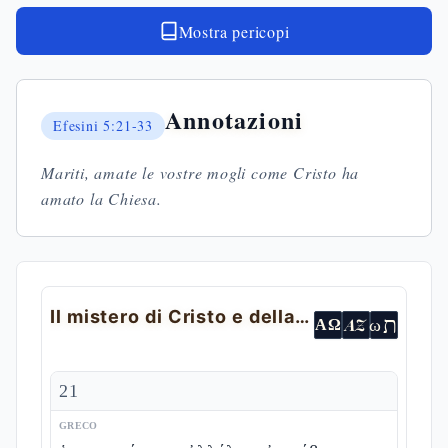
Mostra pericopi
Annotazioni
Efesini
5:21-33
Mariti, amate le vostre mogli come Cristo ha
amato la Chiesa.
Il mistero di Cristo e della Chiesa
ת
AZ
ω
ΑΩ
21
GRECO