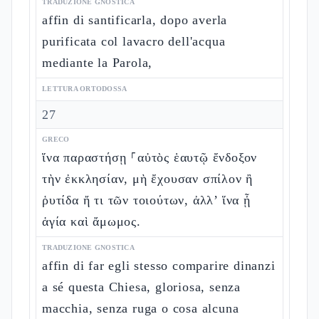
TRADUZIONE GNOSTICA
affin di santificarla, dopo averla
purificata col lavacro dell'acqua
mediante la Parola,
LETTURA ORTODOSSA
27
GRECO
ἵνα παραστήσῃ ⸀αὐτὸς ἑαυτῷ ἔνδοξον
τὴν ἐκκλησίαν, μὴ ἔχουσαν σπίλον ἢ
ῥυτίδα ἤ τι τῶν τοιούτων, ἀλλ’ ἵνα ᾖ
ἁγία καὶ ἄμωμος.
TRADUZIONE GNOSTICA
affin di far egli stesso comparire dinanzi
a sé questa Chiesa, gloriosa, senza
macchia, senza ruga o cosa alcuna