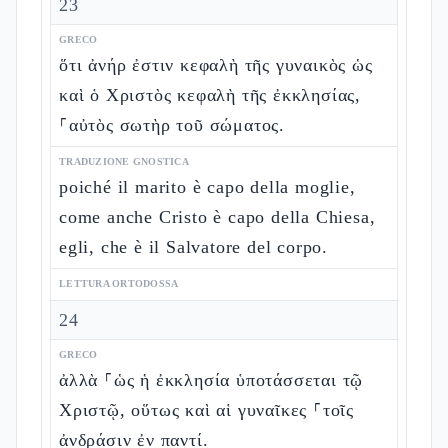
23
GRECO
ὅτι ἀνήρ ἐστιν κεφαλὴ τῆς γυναικὸς ὡς
καὶ ὁ Χριστὸς κεφαλὴ τῆς ἐκκλησίας,
⸀αὐτὸς σωτὴρ τοῦ σώματος.
TRADUZIONE GNOSTICA
poiché il marito è capo della moglie,
come anche Cristo è capo della Chiesa,
egli, che è il Salvatore del corpo.
LETTURA ORTODOSSA
24
GRECO
ἀλλὰ ⸀ὡς ἡ ἐκκλησία ὑποτάσσεται τῷ
Χριστῷ, οὕτως καὶ αἱ γυναῖκες ⸀τοῖς
ἀνδράσιν ἐν παντί.