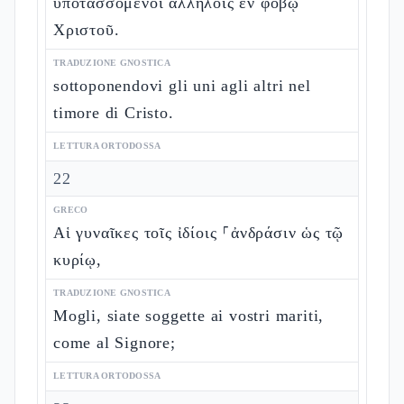
ὑποτασσόμενοι ἀλλήλοις ἐν φόβῳ
Χριστοῦ.
TRADUZIONE GNOSTICA
sottoponendovi gli uni agli altri nel
timore di Cristo.
LETTURA ORTODOSSA
22
GRECO
Αἱ γυναῖκες τοῖς ἰδίοις ⸀ἀνδράσιν ὡς τῷ
κυρίῳ,
TRADUZIONE GNOSTICA
Mogli, siate soggette ai vostri mariti,
come al Signore;
LETTURA ORTODOSSA