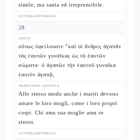
simile, ma santa ed irreprensibile.
LETTURA ORTODOSSA
28
GRECO
οὕτως ὀφείλουσιν ⸀καὶ οἱ ἄνδρες ἀγαπᾶν
τὰς ἑαυτῶν γυναῖκας ὡς τὰ ἑαυτῶν
σώματα· ὁ ἀγαπῶν τὴν ἑαυτοῦ γυναῖκα
ἑαυτὸν ἀγαπᾷ,
TRADUZIONE GNOSTICA
Allo stesso modo anche i mariti devono
amare le loro mogli, come i loro propri
corpi. Chi ama sua moglie ama se
stesso.
LETTURA ORTODOSSA