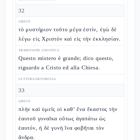
32
GRECO
τὸ μυστήριον τοῦτο μέγα ἐστίν, ἐγὼ δὲ
λέγω εἰς Χριστὸν καὶ εἰς τὴν ἐκκλησίαν.
TRADUZIONE GNOSTICA
Questo mistero è grande; dico questo,
riguardo a Cristo ed alla Chiesa.
LETTURA ORTODOSSA
33
GRECO
πλὴν καὶ ὑμεῖς οἱ καθ’ ἕνα ἕκαστος τὴν
ἑαυτοῦ γυναῖκα οὕτως ἀγαπάτω ὡς
ἑαυτόν, ἡ δὲ γυνὴ ἵνα φοβῆται τὸν
ἄνδρα.