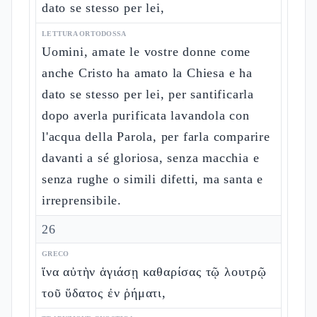
dato se stesso per lei,
LETTURA ORTODOSSA
Uomini, amate le vostre donne come
anche Cristo ha amato la Chiesa e ha
dato se stesso per lei, per santificarla
dopo averla purificata lavandola con
l'acqua della Parola, per farla comparire
davanti a sé gloriosa, senza macchia e
senza rughe o simili difetti, ma santa e
irreprensibile.
26
GRECO
ἵνα αὐτὴν ἁγιάσῃ καθαρίσας τῷ λουτρῷ
τοῦ ὕδατος ἐν ῥήματι,