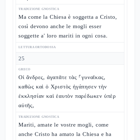
TRADUZIONE GNOSTICA
Ma come la Chiesa è soggetta a Cristo,
così devono anche le mogli esser
soggette a' loro mariti in ogni cosa.
LETTURA ORTODOSSA
25
GRECO
Οἱ ἄνδρες, ἀγαπᾶτε τὰς ⸀γυναῖκας,
καθὼς καὶ ὁ Χριστὸς ἠγάπησεν τὴν
ἐκκλησίαν καὶ ἑαυτὸν παρέδωκεν ὑπὲρ
αὐτῆς,
TRADUZIONE GNOSTICA
Mariti, amate le vostre mogli, come
anche Cristo ha amato la Chiesa e ha