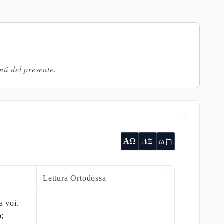
nti del presente.
ת
AZ
ω
ΑΩ
Lettura Ortodossa
a voi.
à;