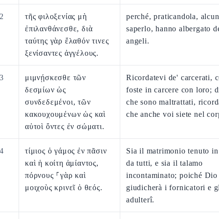
2
τῆς φιλοξενίας μὴ
perché, praticandola, alcun
ἐπιλανθάνεσθε, διὰ
saperlo, hanno albergato d
ταύτης γὰρ ἔλαθόν τινες
angeli.
ξενίσαντες ἀγγέλους.
3
μιμνῄσκεσθε τῶν
Ricordatevi de' carcerati, 
δεσμίων ὡς
foste in carcere con loro; d
συνδεδεμένοι, τῶν
che sono maltrattati, ricor
κακουχουμένων ὡς καὶ
che anche voi siete nel cor
αὐτοὶ ὄντες ἐν σώματι.
4
τίμιος ὁ γάμος ἐν πᾶσιν
Sia il matrimonio tenuto i
καὶ ἡ κοίτη ἀμίαντος,
da tutti, e sia il talamo
πόρνους ⸀γὰρ καὶ
incontaminato; poiché Dio
μοιχοὺς κρινεῖ ὁ θεός.
giudicherà i fornicatori e g
adulterî.