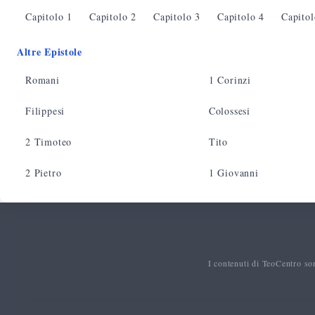
Capitolo
1
Capitolo
2
Capitolo
3
Capitolo
4
Capito
Altre Epistole
Romani
1 Corinzi
Filippesi
Colossesi
2 Timoteo
Tito
2 Pietro
1 Giovanni
I contenuti di TeoCentro so