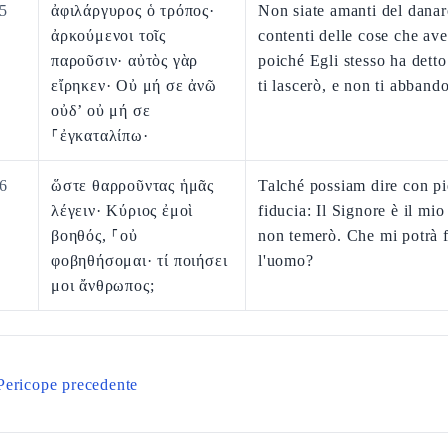
5
ἀφιλάργυρος ὁ τρόπος·
Non siate amanti del danaro
ἀρκούμενοι τοῖς
contenti delle cose che ave
παροῦσιν· αὐτὸς γὰρ
poiché Egli stesso ha detto
εἴρηκεν· Οὐ μή σε ἀνῶ
ti lascerò, e non ti abband
οὐδ’ οὐ μή σε
⸀ἐγκαταλίπω·
6
ὥστε θαρροῦντας ἡμᾶς
Talché possiam dire con p
λέγειν· Κύριος ἐμοὶ
fiducia: Il Signore è il mio
βοηθός, ⸀οὐ
non temerò. Che mi potrà f
φοβηθήσομαι· τί ποιήσει
l'uomo?
μοι ἄνθρωπος;
Pericope precedente