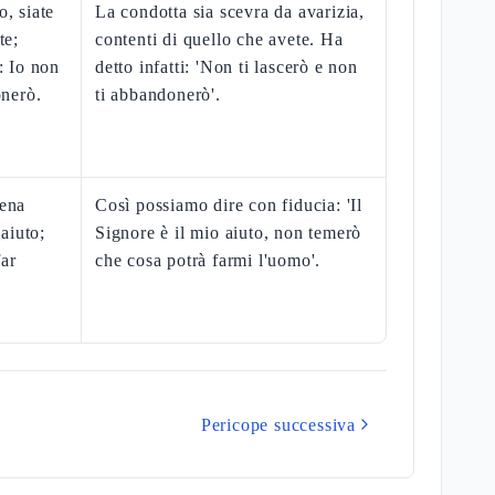
, siate
La condotta sia scevra da avarizia,
te;
contenti di quello che avete. Ha
: Io non
detto infatti: 'Non ti lascerò e non
onerò.
ti abbandonerò'.
iena
Così possiamo dire con fiducia: 'Il
 aiuto;
Signore è il mio aiuto, non temerò
ar
che cosa potrà farmi l'uomo'.
Pericope successiva