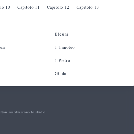
olo
10
Capitolo
11
Capitolo
12
Capitolo
13
Efesini
esi
1 Timoteo
1 Pietro
Giuda
 Non sostituiscono lo studio