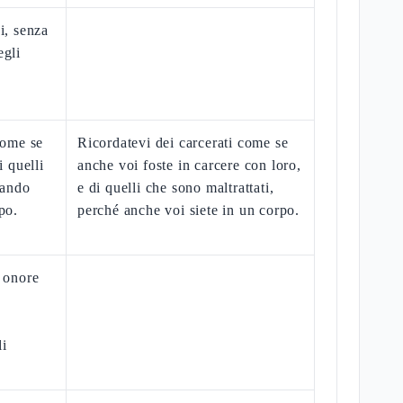
i, senza
egli
come se
Ricordatevi dei carcerati come se
i quelli
anche voi foste in carcere con loro,
dando
e di quelli che sono maltrattati,
po.
perché anche voi siete in un corpo.
n onore
li