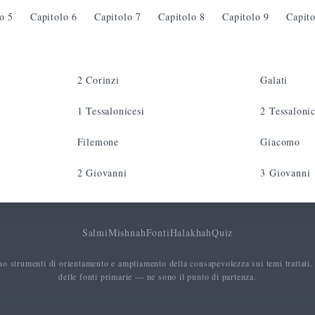
lo
5
Capitolo
6
Capitolo
7
Capitolo
8
Capitolo
9
Capit
2 Corinzi
Galati
1 Tessalonicesi
2 Tessalonic
Filemone
Giacomo
2 Giovanni
3 Giovanni
Salmi
Mishnah
Fonti
Halakhah
Quiz
no strumenti di orientamento e ampliamento della consapevolezza sui temi trattati.
delle fonti primarie — ne sono il punto di partenza.