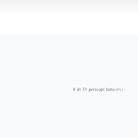
0
di
33
pericopi lette
(
0
%)