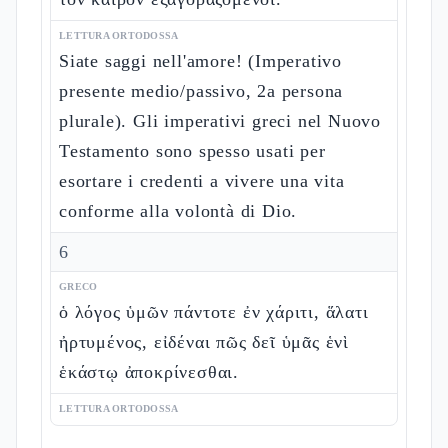
LETTURA ORTODOSSA
Siate saggi nell'amore! (Imperativo
presente medio/passivo, 2a persona
plurale). Gli imperativi greci nel Nuovo
Testamento sono spesso usati per
esortare i credenti a vivere una vita
conforme alla volontà di Dio.
6
GRECO
ὁ λόγος ὑμῶν πάντοτε ἐν χάριτι, ἅλατι
ἠρτυμένος, εἰδέναι πῶς δεῖ ὑμᾶς ἑνὶ
ἑκάστῳ ἀποκρίνεσθαι.
LETTURA ORTODOSSA