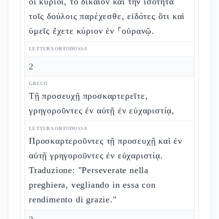
οἱ κύριοι, τὸ δίκαιον καὶ τὴν ἰσότητα
τοῖς δούλοις παρέχεσθε, εἰδότες ὅτι καὶ
ὑμεῖς ἔχετε κύριον ἐν ⸀οὐρανῷ.
LETTURA ORTODOSSA
2
GRECO
Τῇ προσευχῇ προσκαρτερεῖτε,
γρηγοροῦντες ἐν αὐτῇ ἐν εὐχαριστίᾳ,
LETTURA ORTODOSSA
Προσκαρτεροῦντες τῇ προσευχῇ καὶ ἐν
αὐτῇ γρηγοροῦντες ἐν εὐχαριστίᾳ.
Traduzione: "Perseverate nella
preghiera, vegliando in essa con
rendimento di grazie."