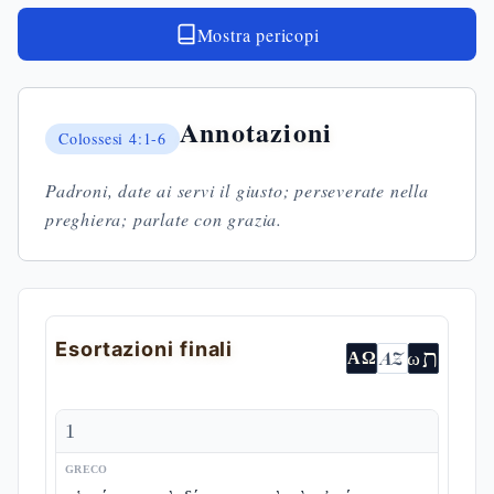
Mostra pericopi
Annotazioni
Colossesi
4:1-6
Padroni, date ai servi il giusto; perseverate nella
preghiera; parlate con grazia.
Esortazioni finali
ת
AZ
ω
ΑΩ
1
GRECO