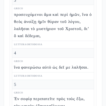
3
GRECO
προσευχόμενοι ἅμα καὶ περὶ ἡμῶν, ἵνα ὁ
θεὸς ἀνοίξῃ ἡμῖν θύραν τοῦ λόγου,
λαλῆσαι τὸ μυστήριον τοῦ Χριστοῦ, δι’
ὃ καὶ δέδεμαι,
LETTURA ORTODOSSA
4
GRECO
ἵνα φανερώσω αὐτὸ ὡς δεῖ με λαλῆσαι.
LETTURA ORTODOSSA
5
GRECO
Ἐν σοφίᾳ περιπατεῖτε πρὸς τοὺς ἔξω,
τὸν καιρὸν ἐξαγοραζόμενοι.