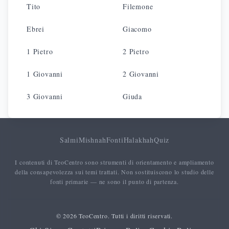
Tito
Filemone
Ebrei
Giacomo
1 Pietro
2 Pietro
1 Giovanni
2 Giovanni
3 Giovanni
Giuda
Salmi
Mishnah
Fonti
Halakhah
Quiz
I contenuti di TeoCentro sono strumenti di orientamento e ampliamento
della consapevolezza sui temi trattati. Non sostituiscono lo studio delle
fonti primarie — ne sono il punto di partenza.
© 2026 TeoCentro. Tutti i diritti riservati.