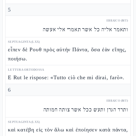
5
EBRAICO (MT)
ותאמר אליה כל אשר תאמרי אלי אעשה
SEPTUAGINTA (LXX)
εἶπεν δὲ Ρουθ πρὸς αὐτήν Πάντα, ὅσα ἐὰν εἴπῃς,
ποιήσω.
LETTURA ORTODOSSA
E Rut le rispose: «Tutto ciò che mi dirai, farò».
6
EBRAICO (MT)
ותרד הגרן ותעש ככל אשר צותה חמותה
SEPTUAGINTA (LXX)
καὶ κατέβη εἰς τὸν ἅλω καὶ ἐποίησεν κατὰ πάντα,