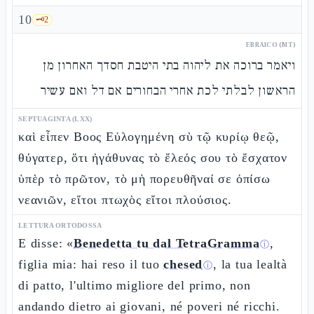
10
🗝️
2
EBRAICO (MT)
ויאמר ברוכה את ליהוה בתי היטבת חסדך האחרון מן
הראשון לבלתי לכת אחרי הבחורים אם דל ואם עשיר
SEPTUAGINTA (LXX)
καὶ εἶπεν Βοος Εὐλογημένη σὺ τῷ κυρίῳ θεῷ,
θύγατερ, ὅτι ἠγάθυνας τὸ ἔλεός σου τὸ ἔσχατον
ὑπὲρ τὸ πρῶτον, τὸ μὴ πορευθῆναί σε ὀπίσω
νεανιῶν, εἴτοι πτωχὸς εἴτοι πλούσιος.
LETTURA ORTODOSSA
E disse: «
Benedetta tu dal TetraGramma
,
ⓘ
figlia mia: hai reso il tuo
chesed
, la tua lealtà
ⓘ
di patto, l'ultimo migliore del primo, non
andando dietro ai giovani, né poveri né ricchi.