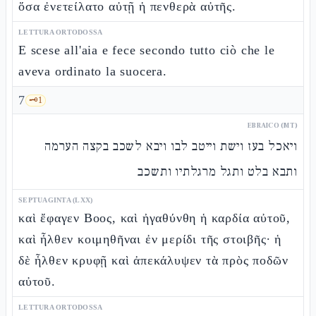
ὅσα ἐνετείλατο αὐτῇ ἡ πενθερὰ αὐτῆς.
LETTURA ORTODOSSA
E scese all'aia e fece secondo tutto ciò che le
aveva ordinato la suocera.
7
🗝️
1
EBRAICO (MT)
ויאכל בעז וישת וייטב לבו ויבא לשכב בקצה הערמה
ותבא בלט ותגל מרגלתיו ותשכב
SEPTUAGINTA (LXX)
καὶ ἔφαγεν Βοος, καὶ ἠγαθύνθη ἡ καρδία αὐτοῦ,
καὶ ἦλθεν κοιμηθῆναι ἐν μερίδι τῆς στοιβῆς· ἡ
δὲ ἦλθεν κρυφῇ καὶ ἀπεκάλυψεν τὰ πρὸς ποδῶν
αὐτοῦ.
LETTURA ORTODOSSA