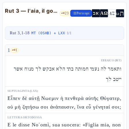
Rut 3 — l'aia, il goèl e la geʾullàh
ת
AZ
ω
אב
ΑΩ
🗝️
23
Pericopi
Rut 3,1-18
·
·
MT (OSHB) + LXX
1
/
1
1
🗝️
1
EBRAICO (MT)
ותאמר לה נעמי חמותה בתי הלא אבקש לך מנוח אשר
ייטב לך
SEPTUAGINTA (LXX)
Εἶπεν δὲ αὐτῇ Νωεμιν ἡ πενθερὰ αὐτῆς Θύγατερ,
οὐ μὴ ζητήσω σοι ἀνάπαυσιν, ἵνα εὖ γένηταί σοι;
LETTURA ORTODOSSA
E le disse Noʿomì, sua suocera: «Figlia mia, non