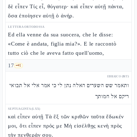
δὲ εἶπεν Τίς εἶ, θύγατερ· καὶ εἶπεν αὐτῇ πάντα,
ὅσα ἐποίησεν αὐτῇ ὁ ἀνήρ.
LETTURA ORTODOSSA
Ed ella venne da sua suocera, che le disse:
«Come è andata, figlia mia?». E le raccontò
tutto ciò che le aveva fatto quell'uomo,
17
🗝️
1
EBRAICO (MT)
ותאמר שש השערים האלה נתן לי כי אמר אלי אל תבואי
ריקם אל חמותך
SEPTUAGINTA (LXX)
καὶ εἶπεν αὐτῇ Τὰ ἓξ τῶν κριθῶν ταῦτα ἔδωκέν
μοι, ὅτι εἶπεν πρός με Μὴ εἰσέλθῃς κενὴ πρὸς
τὴν πενθεράν σου.