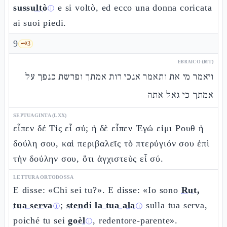
sussultò
e si voltò, ed ecco una donna coricata
ⓘ
ai suoi piedi.
9
🗝️
3
EBRAICO (MT)
ויאמר מי את ותאמר אנכי רות אמתך ופרשת כנפך על
אמתך כי גאל אתה
SEPTUAGINTA (LXX)
εἶπεν δέ Τίς εἶ σύ; ἡ δὲ εἶπεν Ἐγώ εἰμι Ρουθ ἡ
δούλη σου, καὶ περιβαλεῖς τὸ πτερύγιόν σου ἐπὶ
τὴν δούλην σου, ὅτι ἀγχιστεὺς εἶ σύ.
LETTURA ORTODOSSA
E disse: «Chi sei tu?». E disse: «Io sono
Rut,
tua serva
;
stendi la tua ala
sulla tua serva,
ⓘ
ⓘ
poiché tu sei
goèl
, redentore-parente».
ⓘ