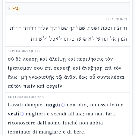
3
🗝️
2
EBRAICO (MT)
ורחצת וסכת ושמת שמלתך שמלתיך עליך וירדתי וירדת
הגרן אל תודעי לאיש עד כלתו לאכל ולשתות
SEPTUAGINTA (LXX)
σὺ δὲ λούσῃ καὶ ἀλείψῃ καὶ περιθήσεις τὸν
ἱματισμόν σου ἐπὶ σεαυτῇ καὶ ἀναβήσῃ ἐπὶ τὸν
ἅλω· μὴ γνωρισθῇς τῷ ἀνδρὶ ἕως οὗ συντελέσαι
αὐτὸν πιεῖν καὶ φαγεῖν·
LETTURA ORTODOSSA
Lavati dunque,
ungiti
con olio, indossa le tue
ⓘ
vesti
migliori e scendi all'aia; ma non farti
ⓘ
riconoscere dall'uomo finché non abbia
terminato di mangiare e di bere.