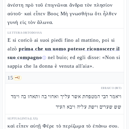
ἀνέστη πρὸ τοῦ ἐπιγνῶναι ἄνδρα τὸν πλησίον
αὐτοῦ· καὶ εἶπεν Βοος Μὴ γνωσθήτω ὅτι ἦλθεν
γυνὴ εἰς τὸν ἅλωνα.
LETTURA ORTODOSSA
E si coricò ai suoi piedi fino al mattino, poi si
alzò
prima che un uomo potesse riconoscere il
suo compagno
nel buio; ed egli disse: «Non si
ⓘ
sappia che la donna è venuta all'aia».
15
🗝️
2
EBRAICO (MT)
ויאמר הבי המטפחת אשר עליך ואחזי בה ותאחז בה וימד
שש שערים וישת עליה ויבא העיר
SEPTUAGINTA (LXX)
καὶ εἶπεν αὐτῇ Φέρε τὸ περίζωμα τὸ ἐπάνω σου.