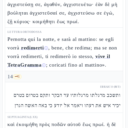
ἀγχιστεύσῃ σε, ἀγαθόν, ἀγχιστευέτω· ἐὰν δὲ μὴ
βούληται ἀγχιστεῦσαί σε, ἀγχιστεύσω σε ἐγώ,
ζῇ κύριος· κοιμήθητι ἕως πρωί.
LETTURA ORTODOSSA
Pernotta qui la notte, e sarà al mattino: se egli
vorrà
redimerti
, bene, che redima; ma se non
ⓘ
vorrà redimerti, ti redimerò io stesso,
vive il
TetraGramma
; coricati fino al mattino».
ⓘ
14
🗝️
1
EBRAICO (MT)
ותשכב מרגלתו מרגלותיו עד הבקר ותקם בטרום בטרם
יכיר איש את רעהו ויאמר אל יודע כי באה האשה הגרן
SEPTUAGINTA (LXX)
καὶ ἐκοιμήθη πρὸς ποδῶν αὐτοῦ ἕως πρωί. ἡ δὲ