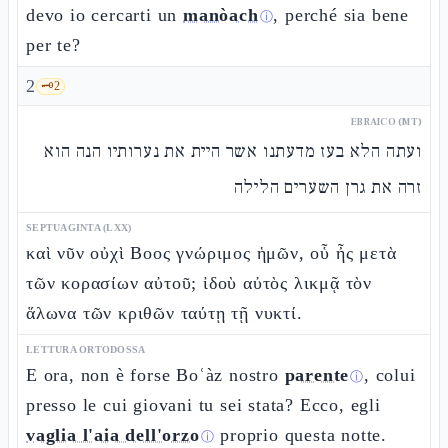
devo io cercarti un
manòach
, perché sia bene
ⓘ
per te?
2
🗝️
2
EBRAICO (MT)
ועתה הלא בעז מדעתנו אשר היית את נערותיו הנה הוא
זרה את גרן השערים הלילה
SEPTUAGINTA (LXX)
καὶ νῦν οὐχὶ Βοος γνώριμος ἡμῶν, οὗ ἦς μετὰ
τῶν κορασίων αὐτοῦ; ἰδοὺ αὐτὸς λικμᾷ τὸν
ἅλωνα τῶν κριθῶν ταύτῃ τῇ νυκτί.
LETTURA ORTODOSSA
E ora, non è forse Boʿàz nostro
parente
, colui
ⓘ
presso le cui giovani tu sei stata? Ecco, egli
vaglia l'aia dell'orzo
proprio questa notte.
ⓘ