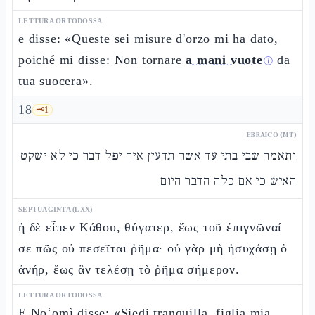
LETTURA ORTODOSSA
e disse: «Queste sei misure d'orzo mi ha dato,
poiché mi disse: Non tornare
a mani vuote
da
ⓘ
tua suocera».
18
🗝️
1
EBRAICO (MT)
ותאמר שבי בתי עד אשר תדעין איך יפל דבר כי לא ישקט
האיש כי אם כלה הדבר היום
SEPTUAGINTA (LXX)
ἡ δὲ εἶπεν Κάθου, θύγατερ, ἕως τοῦ ἐπιγνῶναί
σε πῶς οὐ πεσεῖται ῥῆμα· οὐ γὰρ μὴ ἡσυχάσῃ ὁ
ἀνήρ, ἕως ἂν τελέσῃ τὸ ῥῆμα σήμερον.
LETTURA ORTODOSSA
E Noʿomì disse: «Siedi tranquilla, figlia mia,