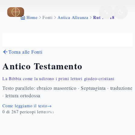
Vai al contenuto principale
Rut 3 1 18
Home
Fonti
Antica Alleanza
Torna alle Fonti
Antico Testamento
La Bibbia come la udirono i primi lettori giudeo-cristiani
Testo parallelo: ebraico masoretico · Septuaginta · traduzione
· lettura ortodossa
Come leggiamo il testo
→
0
di
267
pericopi lette
(
0
%)