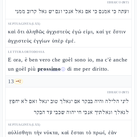
EBRAICO (MT)
ועתה כי אמנם כי אם גאל אנכי וגם יש גאל קרוב ממני
SEPTUAGINTA (LXX)
καὶ ὅτι ἀληθῶς ἀγχιστεὺς ἐγώ εἰμι, καί γε ἔστιν
ἀγχιστεὺς ἐγγίων ὑπὲρ ἐμέ.
LETTURA ORTODOSSA
E ora, è ben vero che goèl sono io, ma c'è anche
un goèl più
prossimo
di me per diritto.
ⓘ
13
🗝️
2
EBRAICO (MT)
ליני הלילה והיה בבקר אם יגאלך טוב יגאל ואם לא יחפץ
לגאלך וגאלתיך אנכי חי יהוה שכבי עד הבקר
SEPTUAGINTA (LXX)
αὐλίσθητι τὴν νύκτα, καὶ ἔσται τὸ πρωί, ἐὰν