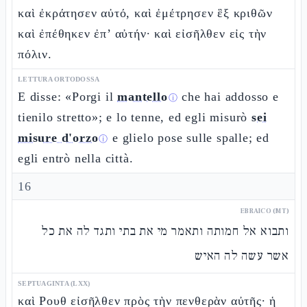
καὶ ἐκράτησεν αὐτό, καὶ ἐμέτρησεν ἓξ κριθῶν
καὶ ἐπέθηκεν ἐπ’ αὐτήν· καὶ εἰσῆλθεν εἰς τὴν
πόλιν.
LETTURA ORTODOSSA
E disse: «Porgi il
mantello
che hai addosso e
ⓘ
tienilo stretto»; e lo tenne, ed egli misurò
sei
misure d'orzo
e glielo pose sulle spalle; ed
ⓘ
egli entrò nella città.
16
EBRAICO (MT)
ותבוא אל חמותה ותאמר מי את בתי ותגד לה את כל
אשר עשה לה האיש
SEPTUAGINTA (LXX)
καὶ Ρουθ εἰσῆλθεν πρὸς τὴν πενθερὰν αὐτῆς· ἡ