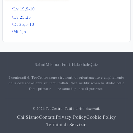
Lv 19,9-10
Lv 25,25
Dt 25,5-10
Mt 1,5
Salmi
Mishnah
Fonti
Halakhah
Quiz
I contenuti di TeoCentro sono strumenti di orientamento e ampliamento
della consapevolezza sui temi trattati. Non sostituiscono lo studio delle
fonti primarie — ne sono il punto di partenza.
© 2026 TeoCentro. Tutti i diritti riservati.
Chi Siamo
Contatti
Privacy Policy
Cookie Policy
Termini di Servizio