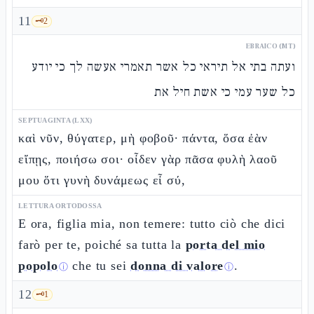
11
🗝️
2
EBRAICO (MT)
ועתה בתי אל תיראי כל אשר תאמרי אעשה לך כי יודע
כל שער עמי כי אשת חיל את
SEPTUAGINTA (LXX)
καὶ νῦν, θύγατερ, μὴ φοβοῦ· πάντα, ὅσα ἐὰν
εἴπῃς, ποιήσω σοι· οἶδεν γὰρ πᾶσα φυλὴ λαοῦ
μου ὅτι γυνὴ δυνάμεως εἶ σύ,
LETTURA ORTODOSSA
E ora, figlia mia, non temere: tutto ciò che dici
farò per te, poiché sa tutta la
porta del mio
popolo
che tu sei
donna di valore
.
ⓘ
ⓘ
12
🗝️
1