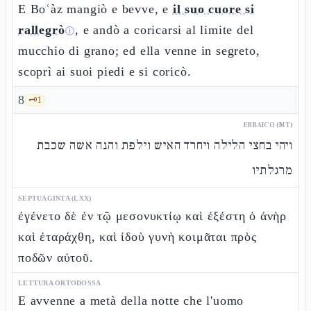
E Boʿàz mangiò e bevve, e
il suo cuore si
rallegrò
, e andò a coricarsi al limite del
ⓘ
mucchio di grano; ed ella venne in segreto,
scoprì ai suoi piedi e si coricò.
8
🗝️
1
EBRAICO (MT)
ויהי בחצי הלילה ויחרד האיש וילפת והנה אשה שכבת
מרגלתיו
SEPTUAGINTA (LXX)
ἐγένετο δὲ ἐν τῷ μεσονυκτίῳ καὶ ἐξέστη ὁ ἀνὴρ
καὶ ἐταράχθη, καὶ ἰδοὺ γυνὴ κοιμᾶται πρὸς
ποδῶν αὐτοῦ.
LETTURA ORTODOSSA
E avvenne a metà della notte che l'uomo