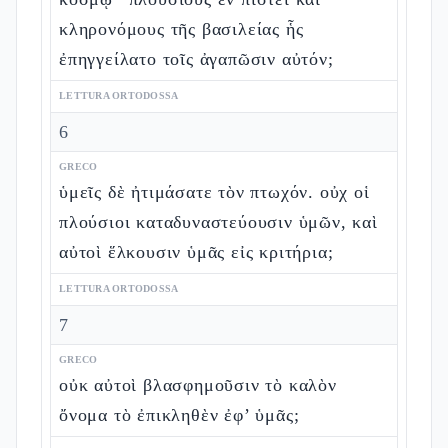
κληρονόμους τῆς βασιλείας ἧς
ἐπηγγείλατο τοῖς ἀγαπῶσιν αὐτόν;
LETTURA ORTODOSSA
6
GRECO
ὑμεῖς δὲ ἠτιμάσατε τὸν πτωχόν. οὐχ οἱ
πλούσιοι καταδυναστεύουσιν ὑμῶν, καὶ
αὐτοὶ ἕλκουσιν ὑμᾶς εἰς κριτήρια;
LETTURA ORTODOSSA
7
GRECO
οὐκ αὐτοὶ βλασφημοῦσιν τὸ καλὸν
ὄνομα τὸ ἐπικληθὲν ἐφ’ ὑμᾶς;