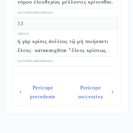
νόμου ἐλευθερίας μέλλοντες κρίνεσθαι.
LETTURA ORTODOSSA
13
GRECO
ἡ γὰρ κρίσις ἀνέλεος τῷ μὴ ποιήσαντι
ἔλεος· κατακαυχᾶται ⸀ἔλεος κρίσεως.
LETTURA ORTODOSSA
Pericope
Pericope
precedente
successiva