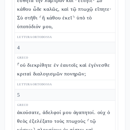
ἐσθῆτα τὴν λαμπρὰν καὶ ⸀εἴπητε· Σὺ
κάθου ὧδε καλῶς, καὶ τῷ πτωχῷ εἴπητε·
Σὺ στῆθι ⸂ἢ κάθου ἐκεῖ⸃ ὑπὸ τὸ
ὑποπόδιόν μου,
LETTURA ORTODOSSA
4
GRECO
⸀οὐ διεκρίθητε ἐν ἑαυτοῖς καὶ ἐγένεσθε
κριταὶ διαλογισμῶν πονηρῶν;
LETTURA ORTODOSSA
5
GRECO
ἀκούσατε, ἀδελφοί μου ἀγαπητοί. οὐχ ὁ
θεὸς ἐξελέξατο τοὺς πτωχοὺς ⸂τῷ
κόσμῳ⸃ πλουσίους ἐν πίστει καὶ