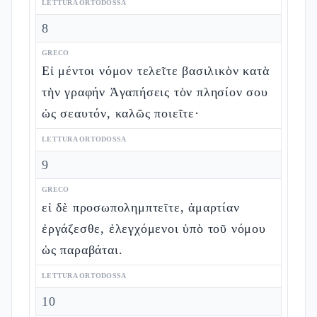
LETTURA ORTODOSSA
8
GRECO
Εἰ μέντοι νόμον τελεῖτε βασιλικὸν κατὰ
τὴν γραφήν Ἀγαπήσεις τὸν πλησίον σου
ὡς σεαυτόν, καλῶς ποιεῖτε·
LETTURA ORTODOSSA
9
GRECO
εἰ δὲ προσωπολημπτεῖτε, ἁμαρτίαν
ἐργάζεσθε, ἐλεγχόμενοι ὑπὸ τοῦ νόμου
ὡς παραβάται.
LETTURA ORTODOSSA
10