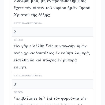
Ἀδελφοί μου, μὴ ἐν προσωπολημψίαις
ἔχετε τὴν πίστιν τοῦ κυρίου ἡμῶν Ἰησοῦ
Χριστοῦ τῆς δόξης;
LETTURA ORTODOSSA
2
GRECO
ἐὰν γὰρ εἰσέλθῃ ⸀εἰς συναγωγὴν ὑμῶν
ἀνὴρ χρυσοδακτύλιος ἐν ἐσθῆτι λαμπρᾷ,
εἰσέλθῃ δὲ καὶ πτωχὸς ἐν ῥυπαρᾷ
ἐσθῆτι,
LETTURA ORTODOSSA
3
GRECO
⸂ἐπιβλέψητε δὲ⸃ ἐπὶ τὸν φοροῦντα τὴν