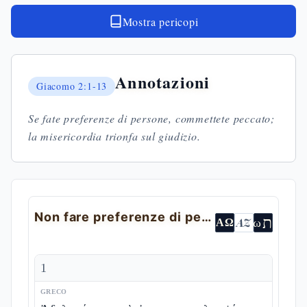
Mostra pericopi
Annotazioni
Giacomo
2:1-13
Se fate preferenze di persone, commettete peccato;
la misericordia trionfa sul giudizio.
Non fare preferenze di persone
ת
AZ
ω
ΑΩ
1
GRECO