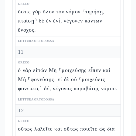
GRECO
ὅστις γὰρ ὅλον τὸν νόμον ⸂τηρήσῃ,
πταίσῃ⸃ δὲ ἐν ἑνί, γέγονεν πάντων
ἔνοχος.
LETTURA ORTODOSSA
11
GRECO
ὁ γὰρ εἰπών Μὴ ⸀μοιχεύσῃς εἶπεν καί
Μὴ ⸀φονεύσῃς· εἰ δὲ οὐ ⸂μοιχεύεις
φονεύεις⸃ δέ, γέγονας παραβάτης νόμου.
LETTURA ORTODOSSA
12
GRECO
οὕτως λαλεῖτε καὶ οὕτως ποιεῖτε ὡς διὰ