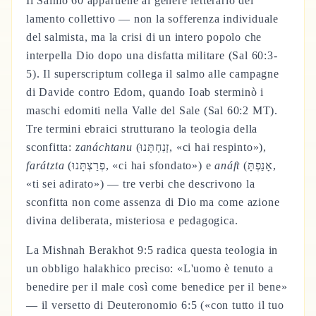
Il Salmo 60 appartiene al genere letterario del
lamento collettivo — non la sofferenza individuale
del salmista, ma la crisi di un intero popolo che
interpella Dio dopo una disfatta militare (Sal 60:3-
5). Il superscriptum collega il salmo alle campagne
di Davide contro Edom, quando Ioab sterminò i
maschi edomiti nella Valle del Sale (Sal 60:2 MT).
Tre termini ebraici strutturano la teologia della
sconfitta:
zanáchtanu
(זְנַחְתָּנוּ, «ci hai respinto»),
farátzta
(פְרַצְתָּנוּ, «ci hai sfondato») e
anáft
(אָנַפְתָּ,
«ti sei adirato») — tre verbi che descrivono la
sconfitta non come assenza di Dio ma come azione
divina deliberata, misteriosa e pedagogica.
La Mishnah Berakhot 9:5 radica questa teologia in
un obbligo halakhico preciso: «L'uomo è tenuto a
benedire per il male così come benedice per il bene»
— il versetto di Deuteronomio 6:5 («con tutto il tuo