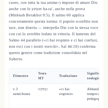
cuore, con tutta la tua anima») impone di amare Dio
anche con lo yetzer ha-ra', anche nella prova
(Mishnah Berakhot 9:5). Il salmo 60 applica
concretamente questa norma: il popolo sconfitto non
tace, non diserta — interpella Dio con la stessa voce
con cui lo avrebbe lodato in vittoria. Il lamento del
Salmo 44 parallelo («ci hai respinto e ci hai confusi,
non esci con i nostri eserciti», Sal 44:10) conferma
questo genere come tradizione consolidata nel
Salterio.
Testo
Significato
Elemento
Traduzione
MT
teologico
v.3
זְנַחְתָּנוּ
«ci hai
Abbandono
zanáchtanu
respinto»
temporaneo
pedagogico