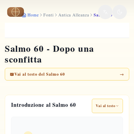
Vai al contenuto principale
Salmo 60
Home
Fonti
Antica Alleanza
Salmo 60 - Dopo una
sconfitta
📖
Vai al testo del Salmo 60
→
Introduzione al Salmo 60
Vai al testo