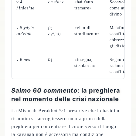
v.4
הִרְעַשְׁתָּה
«hai fatto
Sconvolgime
hiráashta
tremare»
come atto
divino
v.5
yáyin
יַיִן
«vino di
Metafora dell
tar'elah
תַּרְעֵלָה
stordimento»
sconfitta com
ebbrezza di
giudizio
v.6
nes
נֵס
«insegna,
Segno di
stendardo»
raduno post-
sconfitta
Salmo 60 commento
: la preghiera
nel momento della crisi nazionale
La Mishnah Berakhot 5:1 prescrive che i chasidim
rishonim si raccogliessero un'ora prima della
preghiera per concentrare il cuore verso il Luogo —
la kavanah non è accessoria ma condizione