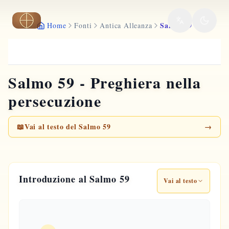
Vai al contenuto principale
Salmo 59
Home
Fonti
Antica Alleanza
Salmo 59 - Preghiera nella
persecuzione
📖
Vai al testo del Salmo 59
→
Introduzione al Salmo 59
Vai al testo