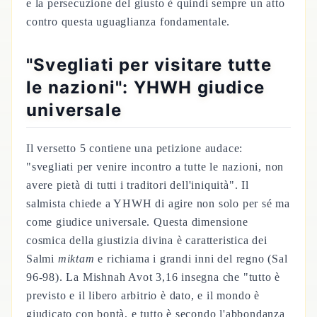
e la persecuzione del giusto è quindi sempre un atto
contro questa uguaglianza fondamentale.
"Svegliati per visitare tutte
le nazioni": YHWH giudice
universale
Il versetto 5 contiene una petizione audace:
"svegliati per venire incontro a tutte le nazioni, non
avere pietà di tutti i traditori dell'iniquità". Il
salmista chiede a YHWH di agire non solo per sé ma
come giudice universale. Questa dimensione
cosmica della giustizia divina è caratteristica dei
Salmi
miktam
e richiama i grandi inni del regno (Sal
96-98). La Mishnah Avot 3,16 insegna che "tutto è
previsto e il libero arbitrio è dato, e il mondo è
giudicato con bontà, e tutto è secondo l'abbondanza