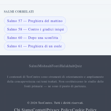
SALMI CORRELATI
Salmo 57 — Preghiera del mattino
Salmo 58 — Contro i giudici iniqui
Salmo 60 — Dopo una sconfitta
Salmo 61 — Preghiera di un esule
Salmi
Mishnah
Fonti
Halakhah
Quiz
I contenuti di TeoCentro sono strumenti di orientamento e ampliamento
della consapevolezza sui temi trattati. Non sostituiscono lo studio delle
fonti primarie — ne sono il punto di partenza.
© 2026 TeoCentro. Tutti i diritti riservati.
Chi Siamo
Contatti
Privacy Policy
Cookie Policy