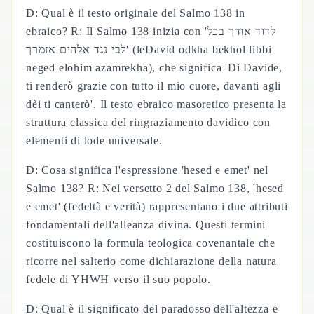
D: Qual è il testo originale del Salmo 138 in
ebraico? R: Il Salmo 138 inizia con 'לדוד אודך בכל
לבי נגד אלהים אזמרך' (leDavid odkha bekhol libbi
neged elohim azamrekha), che significa 'Di Davide,
ti renderò grazie con tutto il mio cuore, davanti agli
dèi ti canterò'. Il testo ebraico masoretico presenta la
struttura classica del ringraziamento davidico con
elementi di lode universale.
D: Cosa significa l'espressione 'hesed e emet' nel
Salmo 138? R: Nel versetto 2 del Salmo 138, 'hesed
e emet' (fedeltà e verità) rappresentano i due attributi
fondamentali dell'alleanza divina. Questi termini
costituiscono la formula teologica covenantale che
ricorre nel salterio come dichiarazione della natura
fedele di YHWH verso il suo popolo.
D: Qual è il significato del paradosso dell'altezza e