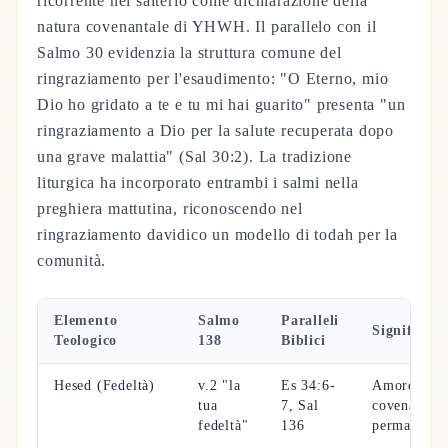
ricorrente nel salterio come dichiarazione della
natura covenantale di YHWH. Il parallelo con il
Salmo 30 evidenzia la struttura comune del
ringraziamento per l'esaudimento: "O Eterno, mio
Dio ho gridato a te e tu mi hai guarito" presenta "un
ringraziamento a Dio per la salute recuperata dopo
una grave malattia" (Sal 30:2). La tradizione
liturgica ha incorporato entrambi i salmi nella
preghiera mattutina, riconoscendo nel
ringraziamento davidico un modello di todah per la
comunità.
Elemento
Salmo
Paralleli
Significato
Teologico
138
Biblici
Hesed (Fedeltà)
v.2 "la
Es 34:6-
Amore
tua
7, Sal
covenantale
fedeltà"
136
permanente