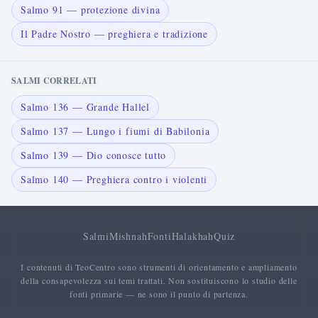
Salmo 91 — protezione divina
Il Padre Nostro — preghiera e tradizione
SALMI CORRELATI
Salmo 136 — Grande Hallel
Salmo 137 — Lungo i fiumi di Babilonia
Salmo 139 — Dio conosce tutto
Salmo 140 — Preghiera contro i violenti
Salmi
Mishnah
Fonti
Halakhah
Quiz
I contenuti di TeoCentro sono strumenti di orientamento e ampliamento
della consapevolezza sui temi trattati. Non sostituiscono lo studio delle
fonti primarie — ne sono il punto di partenza.