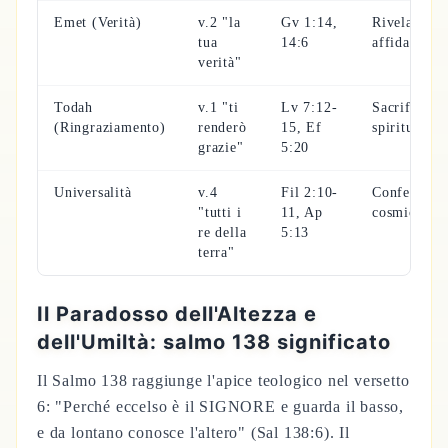
Emet (Verità)
v.2 "la
Gv 1:14,
Rivelazione
tua
14:6
affidabile
verità"
Todah
v.1 "ti
Lv 7:12-
Sacrificio
(Ringraziamento)
renderò
15, Ef
spirituale
grazie"
5:20
Universalità
v.4
Fil 2:10-
Confession
"tutti i
11, Ap
cosmica
re della
5:13
terra"
Il Paradosso dell'Altezza e
dell'Umiltà: salmo 138 significato
Il Salmo 138 raggiunge l'apice teologico nel versetto
6: "Perché eccelso è il SIGNORE e guarda il basso,
e da lontano conosce l'altero" (Sal 138:6). Il