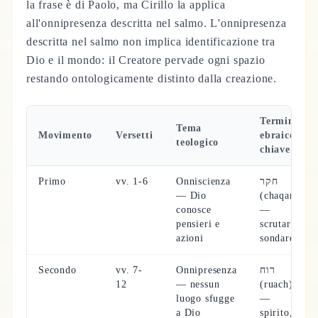
la frase è di Paolo, ma Cirillo la applica
all'onnipresenza descritta nel salmo. L'onnipresenza
descritta nel salmo non implica identificazione tra
Dio e il mondo: il Creatore pervade ogni spazio
restando ontologicamente distinto dalla creazione.
Termine
Tema
Movimento
Versetti
ebraico
teologico
chiave
Primo
vv. 1-6
Onniscienza
חקר
— Dio
(chaqar)
conosce
—
pensieri e
scrutare,
azioni
sondare
Secondo
vv. 7-
Onnipresenza
רוח
12
— nessun
(ruach)
luogo sfugge
—
a Dio
spirito,