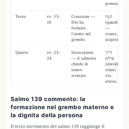
presenza
Terzo
vv. 13-
Creazione —
קנה
16
Dio ha
(qanah)
formato
—
l'uomo nel
creare,
grembo
acquisire
Quarto
vv. 23-
Invocazione
דרך
24
— il salmista
עולם
chiede di
(derekh
essere
olam) —
scrutato
via
eterna
Salmo 139 commento: la
formazione nel grembo materno e
la dignita della persona
Il terzo movimento del salmo 139 raggiunge il