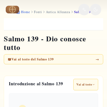
Vai al contenuto principale
Salmo 139
Home
Fonti
Antica Alleanza
Salmo 139 - Dio conosce
tutto
📖
Vai al testo del Salmo 139
→
Introduzione al Salmo 139
Vai al testo