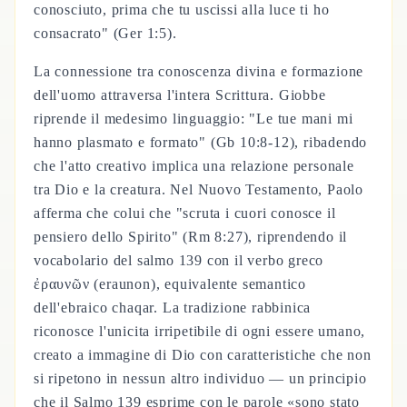
conosciuto, prima che tu uscissi alla luce ti ho
consacrato" (Ger 1:5).
La connessione tra conoscenza divina e formazione
dell'uomo attraversa l'intera Scrittura. Giobbe
riprende il medesimo linguaggio: "Le tue mani mi
hanno plasmato e formato" (Gb 10:8-12), ribadendo
che l'atto creativo implica una relazione personale
tra Dio e la creatura. Nel Nuovo Testamento, Paolo
afferma che colui che "scruta i cuori conosce il
pensiero dello Spirito" (Rm 8:27), riprendendo il
vocabolario del salmo 139 con il verbo greco
ἐραυνῶν (eraunon), equivalente semantico
dell'ebraico chaqar. La tradizione rabbinica
riconosce l'unicita irripetibile di ogni essere umano,
creato a immagine di Dio con caratteristiche che non
si ripetono in nessun altro individuo — un principio
che il Salmo 139 esprime con le parole «sono stato