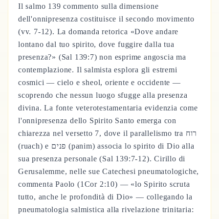
Il salmo 139 commento sulla dimensione
dell'onnipresenza costituisce il secondo movimento
(vv. 7-12). La domanda retorica «Dove andare
lontano dal tuo spirito, dove fuggire dalla tua
presenza?» (Sal 139:7) non esprime angoscia ma
contemplazione. Il salmista esplora gli estremi
cosmici — cielo e sheol, oriente e occidente —
scoprendo che nessun luogo sfugge alla presenza
divina. La fonte veterotestamentaria evidenzia come
l'onnipresenza dello Spirito Santo emerga con
chiarezza nel versetto 7, dove il parallelismo tra רוח
(ruach) e פנים (panim) associa lo spirito di Dio alla
sua presenza personale (Sal 139:7-12). Cirillo di
Gerusalemme, nelle sue Catechesi pneumatologiche,
commenta Paolo (1Cor 2:10) — «lo Spirito scruta
tutto, anche le profondità di Dio» — collegando la
pneumatologia salmistica alla rivelazione trinitaria: