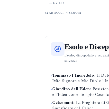
—
GV 1,14
32
ARTICOLI
·
4
SEZIONI
Esodo e Discep
Esodo, discepolato e redenzi
salvezza
Tommaso l'Incredulo
:
Il Dub
›
'Mio Signore e Mio Dio' e l'In
Giardino dell'Eden
:
Posizion
›
e l'Eden come Tempio Cosmi
Getsemani
:
La Preghiera di G
›
Significato del Calice