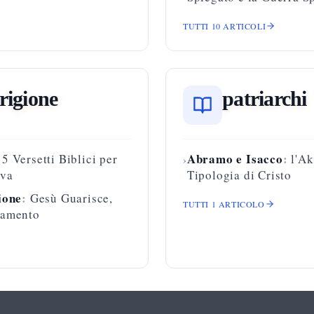
TUTTI
10
ARTICOLI
rigione
patriarchi
Abramo e Isacco
:
15 Versetti Biblici per
l'Ak
›
iva
Tipologia di Cristo
ione
:
Gesù Guarisce,
TUTTI
1
ARTICOLO
namento