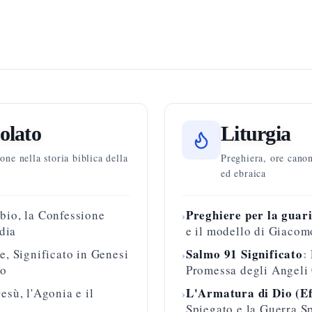
olato
Liturgia
one nella storia biblica della
Preghiera, ore canon
ed ebraica
Preghiere per la guar
bio, la Confessione
›
dia
e il modello di Giacom
Salmo 91 Significato
:
e, Significato in Genesi
›
co
Promessa degli Angeli
L'Armatura di Dio (Ef
esù, l'Agonia e il
›
Spiegato e la Guerra Sp