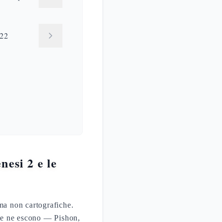
 22
esi 2 e le
ma non cartografiche.
he ne escono — Pishon,