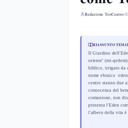
Redazione TeoCentro
(E
RIASSUNTO TEMA
Il Giardino dell'Ede
oriente' (mi-qedem),
biblico, irrigato d
nome ebraico ʿeden 
centro stanno due al
conoscenza del bene 
comunione, non disat
presenta l'Eden co
l'albero della vita