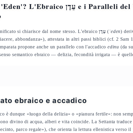
raico עֵדֶן e i Paralleli del Vicino
o
gnificato si chiarisce dal nome stesso. L'ebraico
עֵדֶן
(
ʿeden
) der
piacere, abbondanza»), attestata in altri passi biblici (cf. 2 Sam
comparata propone anche un parallelo con l'accadico
edinu
(da s
senso semantico ebraico — delizia, fecondità irrigata — è quello
cato ebraico e accadico
ico è dunque «luogo della delizia» o «pianura fertile»: non sem
ono divino di acqua, alberi e vita coincide. La Settanta traduc
recinto, parco regale»), che orienta la lettura ellenistica verso i