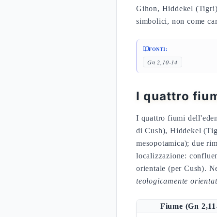
Gihon, Hiddekel (Tigri),
simbolici, non come car
FONTI:
Gn 2,10-14
I quattro fiu
I quattro fiumi dell'ede
di Cush), Hiddekel (Tigr
mesopotamica); due rima
localizzazione: conflue
orientale (per Cush). Ne
teologicamente orienta
Fiume (Gn 2,11