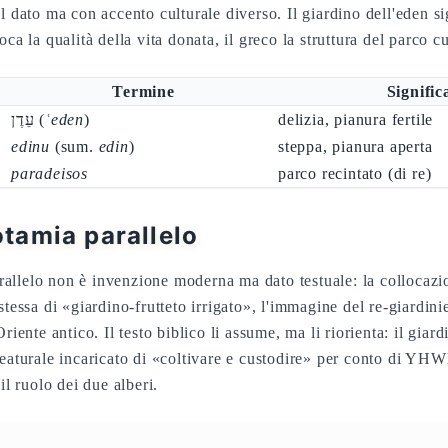
l dato ma con accento culturale diverso. Il giardino dell'eden s
oca la qualità della vita donata, il greco la struttura del parco c
Termine
Signific
עֵדֶן (
ʿeden
)
delizia, pianura fertile
edinu
(sum.
edin
)
steppa, pianura aperta
paradeisos
parco recintato (di re)
tamia parallelo
llelo non è invenzione moderna ma dato testuale: la collocazio
stessa di «giardino-frutteto irrigato», l'immagine del re-giardi
riente antico. Il testo biblico li assume, ma li riorienta: il giar
reaturale incaricato di «coltivare e custodire» per conto di Y
il ruolo dei due alberi.