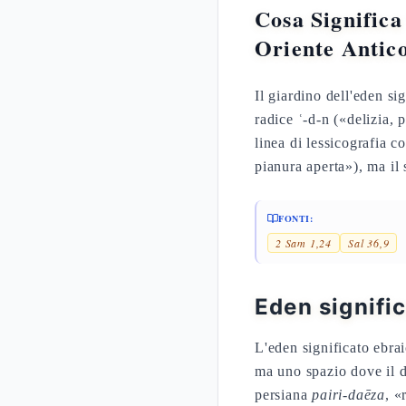
Cosa Significa 'Eden'? L'Eb
Oriente Antic
Il giardino dell'eden si
radice ʿ-d-n («delizia, 
linea di lessicografia 
pianura aperta»), ma il 
FONTI:
2 Sam 1,24
Sal 36,9
Eden signifi
L'eden significato ebra
ma uno spazio dove il d
persiana
pairi-daēza
, «