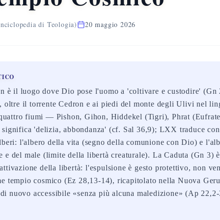
nciclopedia di Teologia)
20 maggio 2026
TICO
n è il luogo dove Dio pose l'uomo a 'coltivare e custodire' (Gn 
 oltre il torrente Cedron e ai piedi del monte degli Ulivi nel l
a quattro fiumi — Pishon, Gihon, Hiddekel (Tigri), Phrat (Eufrate
significa 'delizia, abbondanza' (cf. Sal 36,9); LXX traduce con
beri: l'albero della vita (segno della comunione con Dio) e l'al
e del male (limite della libertà creaturale). La Caduta (Gn 3) è
tivazione della libertà: l'espulsione è gesto protettivo, non ven
me tempio cosmico (Ez 28,13-14), ricapitolato nella Nuova Ge
 è di nuovo accessibile «senza più alcuna maledizione» (Ap 22,2-