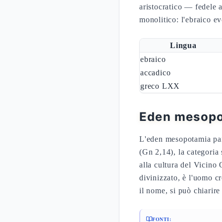
aristocratico — fedele a
monolitico: l'ebraico ev
Lingua
ebraico
accadico
greco LXX
Eden mesopo
L'eden mesopotamia para
(Gn 2,14), la categoria 
alla cultura del Vicino O
divinizzato, è l'uomo c
il nome, si può chiarire 
FONTI: