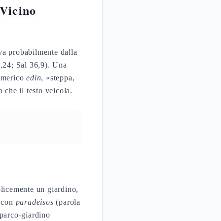
iva probabilmente dalla
 1,24; Sal 36,9). Una
umerico
edin
, «steppa,
 che il testo veicola.
plicemente un giardino,
e con
paradeisos
(parola
l parco-giardino