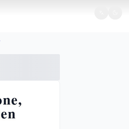
radiso
one,
den