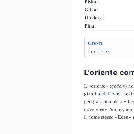
Pishon
Gihon
Hiddekel
Phrat
FONTI:
Gn 2,11-14
L'oriente co
L'«oriente» (
qedem
) no
giardino dell'eden posi
geograficamente a «dov'e
dove viene l'uomo, non 
il nome stesso «Eden» s