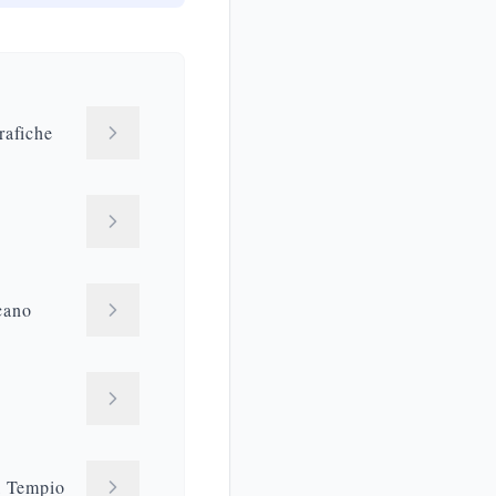
rafiche
cano
l Tempio