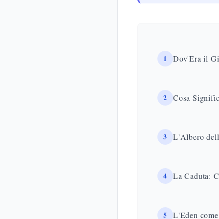
1
Dov'Era il Gi
2
3
L'Albero del
4
La Caduta: C
5
L'Eden come 