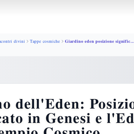
Giardino eden posizione significato genesi pa
ncontri divini
Tappe cosmiche
o dell'Eden: Posizi
cato in Genesi e l'E
empio Cosmico