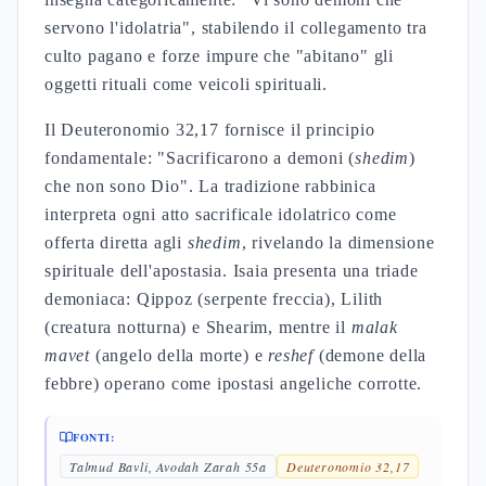
servono l'idolatria", stabilendo il collegamento tra
culto pagano e forze impure che "abitano" gli
oggetti rituali come veicoli spirituali.
Il Deuteronomio 32,17 fornisce il principio
fondamentale: "Sacrificarono a demoni (
shedim
)
che non sono Dio". La tradizione rabbinica
interpreta ogni atto sacrificale idolatrico come
offerta diretta agli
shedim
, rivelando la dimensione
spirituale dell'apostasia. Isaia presenta una triade
demoniaca: Qippoz (serpente freccia), Lilith
(creatura notturna) e Shearim, mentre il
malak
mavet
(angelo della morte) e
reshef
(demone della
febbre) operano come ipostasi angeliche corrotte.
FONTI:
Talmud Bavli, Avodah Zarah 55a
Deuteronomio 32,17