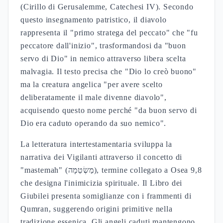
(Cirillo di Gerusalemme, Catechesi IV). Secondo
questo insegnamento patristico, il diavolo
rappresenta il "primo stratega del peccato" che "fu
peccatore dall'inizio", trasformandosi da "buon
servo di Dio" in nemico attraverso libera scelta
malvagia. Il testo precisa che "Dio lo creò buono"
ma la creatura angelica "per avere scelto
deliberatamente il male divenne diavolo",
acquisendo questo nome perché "da buon servo di
Dio era caduto operando da suo nemico".
La letteratura intertestamentaria sviluppa la
narrativa dei Vigilanti attraverso il concetto di
"mastemah" (מַשְׂטֵמָה), termine collegato a Osea 9,8
che designa l'inimicizia spirituale. Il Libro dei
Giubilei presenta somiglianze con i frammenti di
Qumran, suggerendo origini primitive nella
tradizione essenica. Gli angeli caduti mantengono