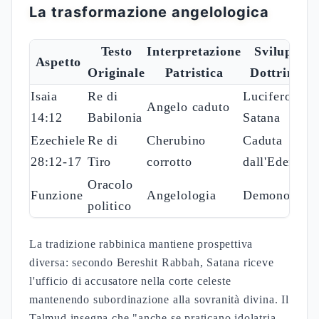
La trasformazione angelologica
Testo
Interpretazione
Sviluppo
Aspetto
Originale
Patristica
Dottrinale
Isaia
Re di
Lucifero-
Angelo caduto
14:12
Babilonia
Satana
Ezechiele
Re di
Cherubino
Caduta
28:12-17
Tiro
corrotto
dall'Eden
Oracolo
Funzione
Angelologia
Demonologia
politico
La tradizione rabbinica mantiene prospettiva
diversa: secondo Bereshit Rabbah, Satana riceve
l'ufficio di accusatore nella corte celeste
mantenendo subordinazione alla sovranità divina. Il
Talmud insegna che "anche se praticano idolatria,