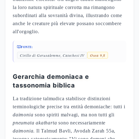
la loro natura spirituale corrotta ma rimangono
subordinati alla sovranità divina, illustrando come
anche le creature più elevate possano soccombere
all'orgoglio.
FONTI:
Cirillo di Gerusalemme, Catechesi IV
Osea 9,8
Gerarchia demoniaca e
tassonomia biblica
La tradizione talmudica stabilisce distinzioni
terminologiche precise tra entità demoniache: tutti i
daimonia
sono spiriti malvagi, ma non tutti gli
pneumata akatharta
sono necessariamente
daimonia
. Il Talmud Bavli, Avodah Zarah 55a,
insegna categoricamente: "Vi sono demoni che