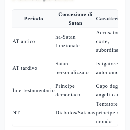
Concezione di
Periodo
Caratteristic
Satan
Accusatore di
ha-Satan
AT antico
corte,
funzionale
subordinato
Satan
Istigatore
AT tardivo
personalizzato
autonomo
Principe
Capo degli
Intertestamentario
demoniaco
angeli caduti
Tentatore,
NT
Diabolos/Satanas
principe del
mondo