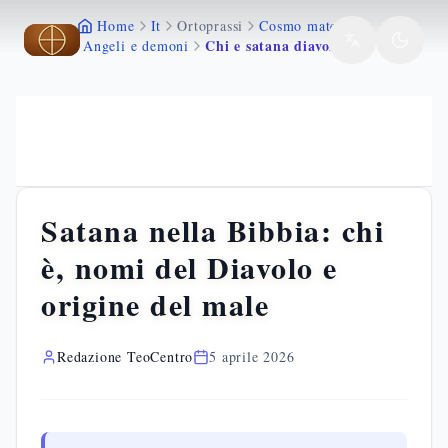
Home
It
Ortoprassi
Cosmo materia
Vai al contenuto principale
Vai al contenuto principale
Vai al contenuto principale
Chi e satana diavolo bibbia angeli caduti male
Angeli e demoni
Satana nella Bibbia: chi
è, nomi del Diavolo e
origine del male
Redazione TeoCentro
5 aprile 2026