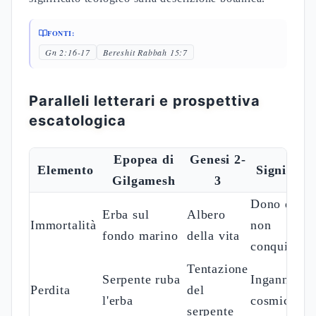
FONTI:
Gn 2:16-17
Bereshit Rabbah 15:7
Paralleli letterari e prospettiva
escatologica
Epopea di
Genesi 2-
Elemento
Significat
Gilgamesh
3
Dono divin
Erba sul
Albero
Immortalità
non
fondo marino
della vita
conquista
Tentazione
Serpente ruba
Inganno
Perdita
del
l'erba
cosmico
serpente