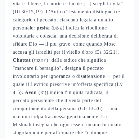
vita e il bene, la morte e il male [...] scegli la vita"
(Dt 30:15,19). L'Antico Testamento distingue tre
categorie di peccato, ciascuna legata a un atto
personale:
pesha
(עשפ) indica la ribellione
volontaria e conscia, una decisione deliberata di
sfidare Dio — il piu grave, come quando Mose
accusa gli israeliti per il vitello d'oro (Es 32:21).
Chattat
(האטח), dalla radice che significa
"mancare il bersaglio", designa il peccato
involontario per ignoranza o disattenzione — per il
quale il Levitico prescrive un'offerta specifica (Lv
4-5).
Avon
(ןוא) indica l'iniquita radicata, il
peccato persistente che diventa parte del
comportamento della persona (Gb 13:26) — ma
mai una colpa trasmessa geneticamente. La
Mishnah insegna che ogni essere umano fu creato
singolarmente per affermare che "chiunque