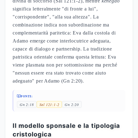
divina di soccorso (Sal 121:1-2), mentre
kenegdo
significa letteralmente "di fronte a lui",
"corrispondente", "alla sua altezza". La
combinazione indica non subordinazione ma
complementarità paritetica: Eva dalla costola di
Adamo emerge come interlocutrice adeguata,
capace di dialogo e partnership. La tradizione
patristica orientale conferma questa lettura: Eva
viene plasmata non per sottomissione ma perché
"nessun essere era stato trovato come aiuto
adeguato" per Adamo (Gn 2:20).
FONTI:
Gn 2:18
Sal 121:1-2
Gn 2:20
Il modello sponsale e la tipologia
cristologica