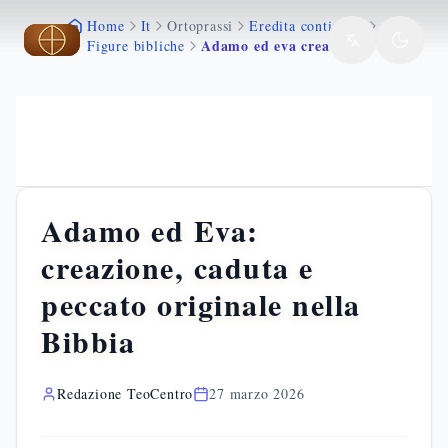
Home
It
Ortoprassi
Eredita continuita
Vai al contenuto principale
Vai al contenuto principale
Vai al contenuto principale
Adamo ed eva creazione peccato originale eden
Figure bibliche
Adamo ed Eva:
creazione, caduta e
peccato originale nella
Bibbia
Redazione TeoCentro
27 marzo 2026