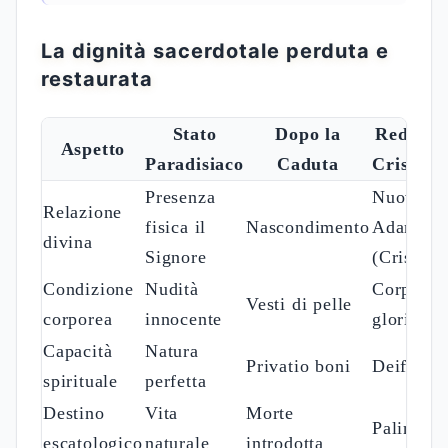
La dignità sacerdotale perduta e
restaurata
Stato
Dopo la
Redenzi
Aspetto
Paradisiaco
Caduta
Cristolo
Presenza
Nuova
Relazione
fisica il
Nascondimento
Adamo
divina
Signore
(Cristo)
Condizione
Nudità
Corpo
Vesti di pelle
corporea
innocente
glorioso
Capacità
Natura
Privatio boni
Deificaz
spirituale
perfetta
Destino
Vita
Morte
Palingene
escatologico
naturale
introdotta