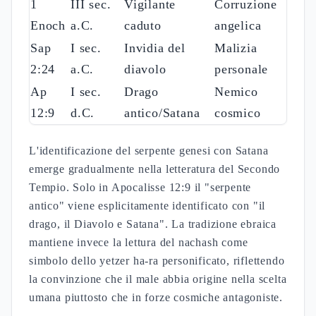
1
III sec.
Vigilante
Corruzione
Enoch
a.C.
caduto
angelica
Sap
I sec.
Invidia del
Malizia
2:24
a.C.
diavolo
personale
Ap
I sec.
Drago
Nemico
12:9
d.C.
antico/Satana
cosmico
L'identificazione del serpente genesi con Satana
emerge gradualmente nella letteratura del Secondo
Tempio. Solo in Apocalisse 12:9 il "serpente
antico" viene esplicitamente identificato con "il
drago, il Diavolo e Satana". La tradizione ebraica
mantiene invece la lettura del nachash come
simbolo dello yetzer ha-ra personificato, riflettendo
la convinzione che il male abbia origine nella scelta
umana piuttosto che in forze cosmiche antagoniste.