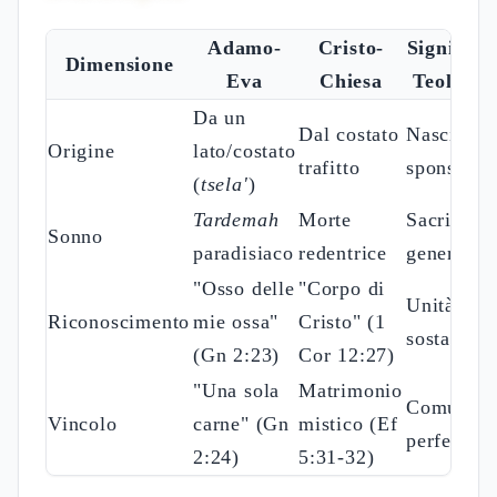
Adamo-
Cristo-
Significa
Dimensione
Eva
Chiesa
Teologic
Da un
Dal costato
Nascita
Origine
lato/costato
trafitto
sponsale
(
tsela'
)
Tardemah
Morte
Sacrificio
Sonno
paradisiaco
redentrice
generativ
"Osso delle
"Corpo di
Unità
Riconoscimento
mie ossa"
Cristo" (1
sostanzial
(Gn 2:23)
Cor 12:27)
"Una sola
Matrimonio
Comunion
Vincolo
carne" (Gn
mistico (Ef
perfetta
2:24)
5:31-32)