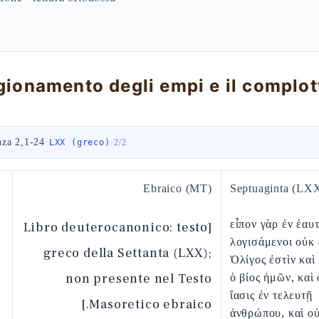
nza 2,1-24
·
·
LXX (greco)
2
/
2
Ebraico (MT)
Septuaginta (LX
εἶπον γὰρ ἐν ἑαυτ
[Libro deuterocanonico: testo
λογισάμενοι οὐκ
greco della Settanta (LXX);
Ὀλίγος ἐστὶν καὶ
non presente nel Testo
ὁ βίος ἡμῶν, καὶ 
ἴασις ἐν τελευτῇ
Masoretico ebraico.]
ἀνθρώπου, καὶ ο