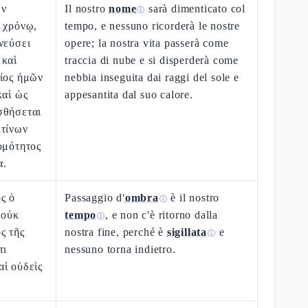
ῶν
Il nostro
nome
sarà dimenticato col
ⓘ
 χρόνῳ,
tempo, e nessuno ricorderà le nostre
νεύσει
opere; la nostra vita passerà come
 καὶ
traccia di nube e si disperderà come
βίος ἡμῶν
nebbia inseguita dai raggi del sole e
καὶ ὡς
appesantita dal suo calore.
σθήσεται
κτίνων
ρμότητος
α.
ς ὁ
Passaggio d'
ombra
è il nostro
ⓘ
 οὐκ
tempo
, e non c'è ritorno dalla
ⓘ
ς τῆς
nostra fine, perché è
sigillata
e
ⓘ
τι
nessuno torna indietro.
ὶ οὐδεὶς