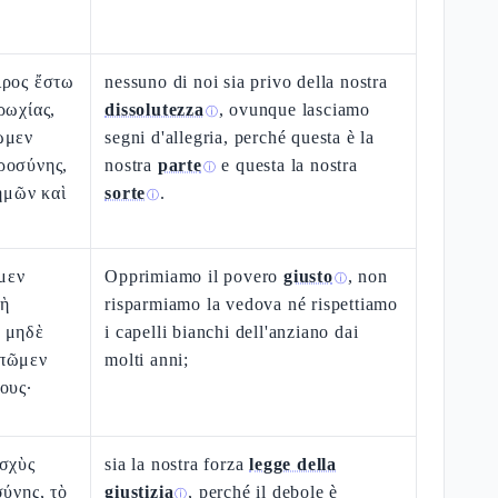
ιρος ἔστω
nessuno di noi sia privo della nostra
ρωχίας,
dissolutezza
, ovunque lasciamo
ⓘ
ωμεν
segni d'allegria, perché questa è la
ροσύνης,
nostra
parte
e questa la nostra
ⓘ
 ἡμῶν καὶ
sorte
.
ⓘ
μεν
Opprimiamo il povero
giusto
, non
ⓘ
μὴ
risparmiamo la vedova né rispettiamo
 μηδὲ
i capelli bianchi dell'anziano dai
απῶμεν
molti anni;
ους·
ἰσχὺς
sia la nostra forza
legge della
σύνης, τὸ
giustizia
, perché il debole è
ⓘ