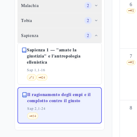
6
Malachia
2
🗝️
1
Tobia
2
Sapienza
2
Sapienza 1 — "amate la
giustizia" e l'antropologia
7
ellenistica
🗝️
1
Sap 1,1-16
🔗
1
🗝️
24
Il ragionamento degli empi e il
complotto contro il giusto
8
Sap 2,1-24
🗝️
34