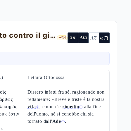
Il ragionamento degli empi e il complotto contro il giusto — Sap 2,1-24
ת
AZ
ω
אב
ΑΩ
🗝️
34
X)
Lettura Ortodossa
οῖς
Dissero infatti fra sé, ragionando non
 ὀρθῶς
rettamente: «Breve e triste è la nostra
 λυπηρὸς
vita
, e non c'è
rimedio
alla fine
ⓘ
ⓘ
οὐκ ἔστιν
dell'uomo, né si conobbe chi sia
tornato dall'
Ade
.
ⓘ
ὐκ