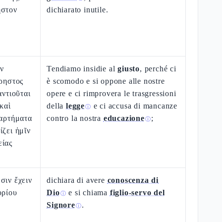
ηστον
dichiarato inutile.
ν
Tendiamo insidie al
giusto
, perché ci
χρηστος
è scomodo e si oppone alle nostre
αντιοῦται
opere e ci rimprovera le trasgressioni
καὶ
della
legge
e ci accusa di mancanze
ⓘ
μαρτήματα
contro la nostra
educazione
;
ⓘ
ίζει ἡμῖν
είας
σιν ἔχειν
dichiara di avere
conoscenza di
υρίου
Dio
e si chiama
figlio-servo del
ⓘ
Signore
.
ⓘ