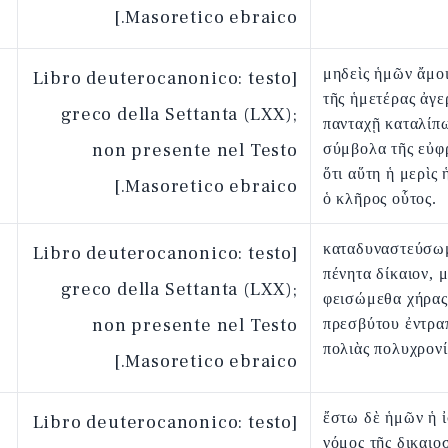
Masoretico ebraico.]
μηδεὶς ἡμῶν ἄμο
[Libro deuterocanonico: testo
τῆς ἡμετέρας ἀγε
greco della Settanta (LXX);
πανταχῇ καταλίπ
non presente nel Testo
σύμβολα τῆς εὐφ
ὅτι αὕτη ἡ μερὶς
Masoretico ebraico.]
ὁ κλῆρος οὗτος.
καταδυναστεύσω
[Libro deuterocanonico: testo
πένητα δίκαιον, 
greco della Settanta (LXX);
φεισώμεθα χήρας
non presente nel Testo
πρεσβύτου ἐντρ
πολιὰς πολυχρονί
Masoretico ebraico.]
ἔστω δὲ ἡμῶν ἡ 
[Libro deuterocanonico: testo
νόμος τῆς δικαιο