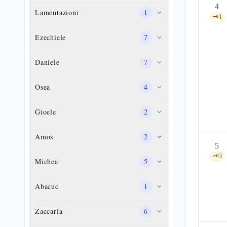
4
Lamentazioni
1
🗝️
1
Ezechiele
7
Daniele
7
Osea
4
Gioele
2
Amos
2
5
🗝️
3
Michea
5
Abacuc
1
Zaccaria
6