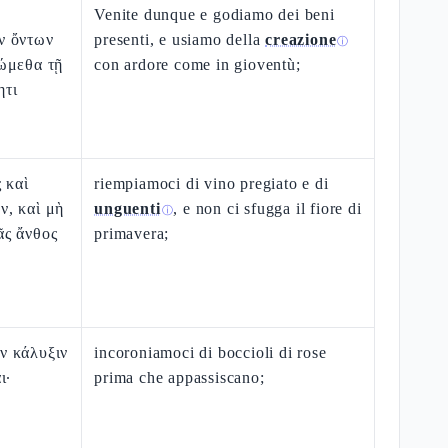
Venite dunque e godiamo dei beni
ν ὄντων
presenti, e usiamo della
creazione
ⓘ
ώμεθα τῇ
con ardore come in gioventù;
ητι
 καὶ
riempiamoci di vino pregiato e di
, καὶ μὴ
unguenti
, e non ci sfugga il fiore di
ⓘ
ς ἄνθος
primavera;
ν κάλυξιν
incoroniamoci di boccioli di rose
ι·
prima che appassiscano;