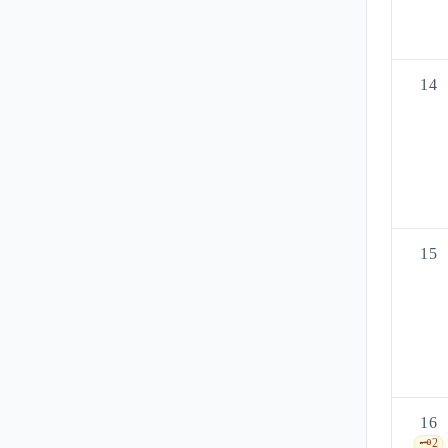
14
15
16
🗝️
2