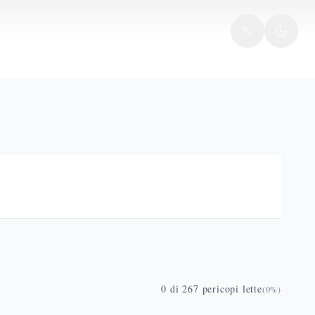
0
di
267
pericopi lette
(
0
%)