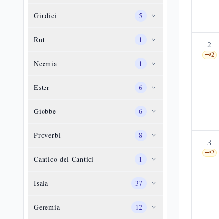
Giudici
5
Rut
1
2
🗝️
2
Neemia
1
Ester
6
Giobbe
6
Proverbi
8
3
🗝️
2
Cantico dei Cantici
1
Isaia
37
Geremia
12