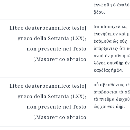
ἐγνώσθη ὁ ἀναλύ
ᾅδου.
ὅτι αὐτοσχεδίως
[Libro deuterocanonico: testo
ἐγενήθημεν καὶ μ
greco della Settanta (LXX);
ἐσόμεθα ὡς οὐχ
non presente nel Testo
ὑπάρξαντες· ὅτι 
πνοὴ ἐν ῥισὶν ἡμῶ
Masoretico ebraico.]
λόγος σπινθὴρ ἐν
καρδίας ἡμῶν,
οὗ σβεσθέντος τ
[Libro deuterocanonico: testo
ἀποβήσεται τὸ σ
greco della Settanta (LXX);
τὸ πνεῦμα διαχυθ
non presente nel Testo
ὡς χαῦνος ἀήρ.
Masoretico ebraico.]