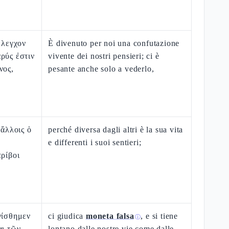
ἔλεγχον
È divenuto per noi una confutazione
ρύς ἐστιν
vivente dei nostri pensieri; ci è
νος,
pesante anche solo a vederlo,
 ἄλλοις ὁ
perché diversa dagli altri è la sua vita
e differenti i suoi sentieri;
τρίβοι
γίσθημεν
ci giudica
moneta falsa
, e si tiene
ⓘ
αι τῶν
lontano dalle nostre vie come dalle