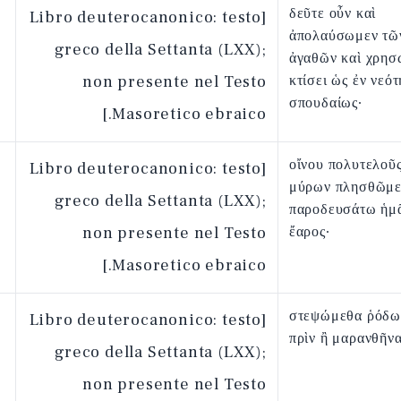
δεῦτε οὖν καὶ
[Libro deuterocanonico: testo
ἀπολαύσωμεν τῶ
greco della Settanta (LXX);
ἀγαθῶν καὶ χρησ
non presente nel Testo
κτίσει ὡς ἐν νεότ
σπουδαίως·
Masoretico ebraico.]
οἴνου πολυτελοῦς
[Libro deuterocanonico: testo
μύρων πλησθῶμεν
greco della Settanta (LXX);
παροδευσάτω ἡμᾶ
non presente nel Testo
ἔαρος·
Masoretico ebraico.]
στεψώμεθα ῥόδω
[Libro deuterocanonico: testo
πρὶν ἢ μαρανθῆνα
greco della Settanta (LXX);
non presente nel Testo