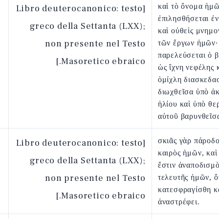
καὶ τὸ ὄνομα ἡμ
[Libro deuterocanonico: testo
ἐπιλησθήσεται ἐν
greco della Settanta (LXX);
καὶ οὐθεὶς μνημο
non presente nel Testo
τῶν ἔργων ἡμῶν·
παρελεύσεται ὁ 
Masoretico ebraico.]
ὡς ἴχνη νεφέλης 
ὁμίχλη διασκεδα
διωχθεῖσα ὑπὸ ἀ
ἡλίου καὶ ὑπὸ θε
αὐτοῦ βαρυνθεῖσ
σκιᾶς γὰρ πάροδο
[Libro deuterocanonico: testo
καιρὸς ἡμῶν, καὶ
greco della Settanta (LXX);
ἔστιν ἀναποδισμὸ
non presente nel Testo
τελευτῆς ἡμῶν, ὅ
κατεσφραγίσθη κα
Masoretico ebraico.]
ἀναστρέφει.