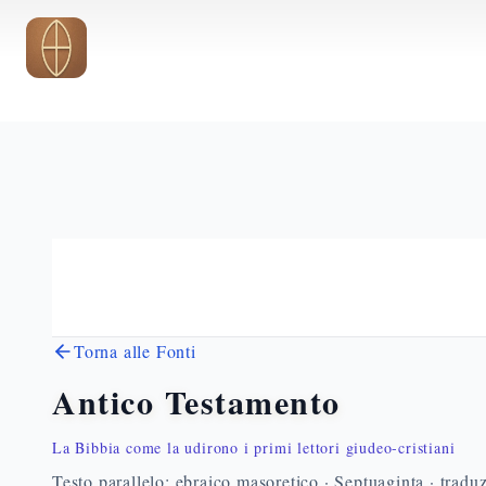
Vai al contenuto principale
Torna alle Fonti
Antico Testamento
La Bibbia come la udirono i primi lettori giudeo-cristiani
Testo parallelo: ebraico masoretico · Septuaginta · traduz