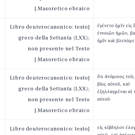
Masoretico ebraico.]
ἐγένετο ἡμῖν εἰς 
[Libro deuterocanonico: testo
ἐννοιῶν ἡμῶν, βα
greco della Settanta (LXX);
ἡμῖν καὶ βλεπόμε
non presente nel Testo
Masoretico ebraico.]
ὅτι ἀνόμοιος τοῖς
[Libro deuterocanonico: testo
βίος αὐτοῦ, καὶ
greco della Settanta (LXX);
ἐξηλλαγμέναι αἱ 
non presente nel Testo
αὐτοῦ·
Masoretico ebraico.]
εἰς κίβδηλον ἐλο
[Libro deuterocanonico: testo
αὐτῷ, καὶ ἀπέχετ