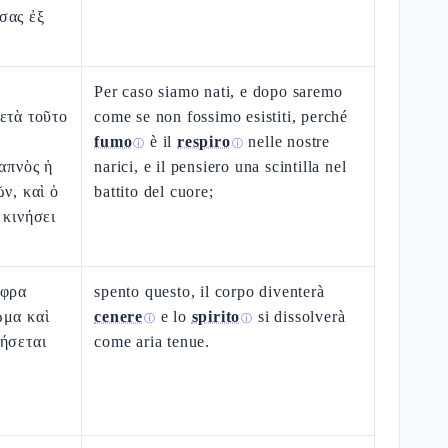
σας ἐξ
Per caso siamo nati, e dopo saremo
ετὰ τοῦτο
come se non fossimo esistiti, perché
fumo
è il
respiro
nelle nostre
ⓘ
ⓘ
καπνὸς ἡ
narici, e il pensiero una scintilla nel
ν, καὶ ὁ
battito del cuore;
 κινήσει
έφρα
spento questo, il corpo diventerà
ῶμα καὶ
cenere
e lo
spirito
si dissolverà
ⓘ
ⓘ
ήσεται
come aria tenue.