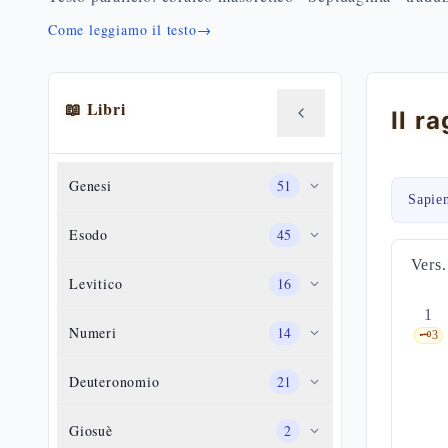
Come leggiamo il testo
→
📖 Libri
Genesi
51
Sapie
Esodo
45
Vers.
Levitico
16
1
Numeri
14
🗝️
3
Deuteronomio
21
Giosuè
2