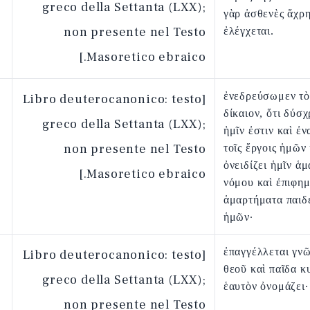
greco della Settanta (LXX);
γὰρ ἀσθενὲς ἄχρ
non presente nel Testo
ἐλέγχεται.
Masoretico ebraico.]
ἐνεδρεύσωμεν τὸ
[Libro deuterocanonico: testo
δίκαιον, ὅτι δύσ
greco della Settanta (LXX);
ἡμῖν ἐστιν καὶ ἐν
non presente nel Testo
τοῖς ἔργοις ἡμῶν 
ὀνειδίζει ἡμῖν ἁ
Masoretico ebraico.]
νόμου καὶ ἐπιφημ
ἁμαρτήματα παιδ
ἡμῶν·
ἐπαγγέλλεται γνῶ
[Libro deuterocanonico: testo
θεοῦ καὶ παῖδα κ
greco della Settanta (LXX);
ἑαυτὸν ὀνομάζει·
non presente nel Testo