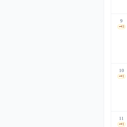
9
🗝️
3
10
🗝️
1
11
🗝️
1