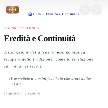
Vai al contenuto principale
Eredità e Continuità
Home
SEZIONE TEOLOGICA
Eredità e Continuità
Trasmissione della fede, chiesa domestica,
recupero della tradizione: come la rivelazione
cammina nei secoli.
«Trasmettete a uomini fedeli ciò che avete udito»
—
2TM 2,2
37
ARTICOLI
·
3
SEZIONI