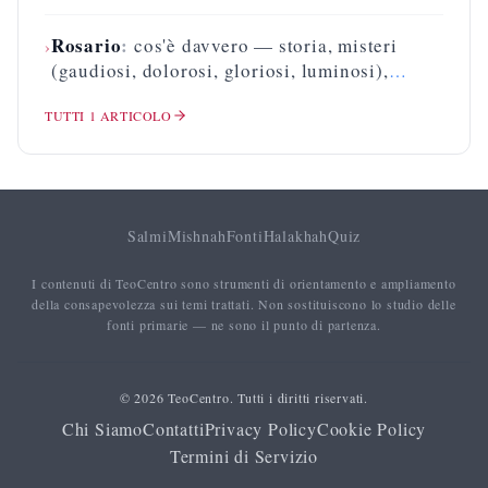
Rosario
:
cos'è davvero — storia, misteri
›
(gaudiosi, dolorosi, gloriosi, luminosi),
posizione ortodossa
TUTTI
1
ARTICOLO
Salmi
Mishnah
Fonti
Halakhah
Quiz
I contenuti di TeoCentro sono strumenti di orientamento e ampliamento
della consapevolezza sui temi trattati. Non sostituiscono lo studio delle
fonti primarie — ne sono il punto di partenza.
© 2026 TeoCentro. Tutti i diritti riservati.
Chi Siamo
Contatti
Privacy Policy
Cookie Policy
Termini di Servizio