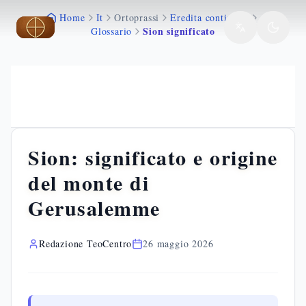
Home
It
Ortoprassi
Eredita continuita
Vai al contenuto principale
Vai al contenuto principale
Vai al contenuto principale
Sion significato
Glossario
Sion: significato e origine
del monte di
Gerusalemme
Redazione TeoCentro
26 maggio 2026