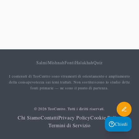
Salmi
Mishnah
Fonti
Halakhah
Quiz
I contenuti di TeoCentro sono strumenti di orientamento e ampliamento
della consapevolezza sui temi trattati. Non sostituiscono lo studio delle
fonti primarie — ne sono il punto di partenza.
© 2026 TeoCentro. Tutti i diritti riservati.
Chi Siamo
Contatti
Privacy Policy
Cookie Policy
Chiedi
Termini di Servizio