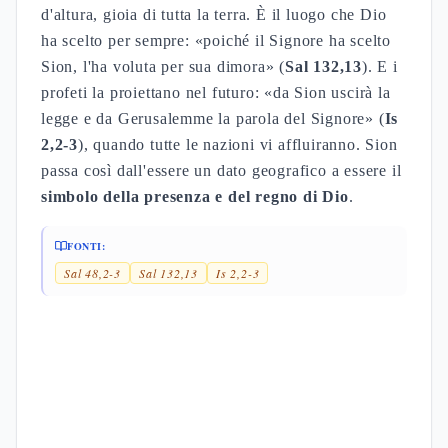
d'altura, gioia di tutta la terra. È il luogo che Dio
ha scelto per sempre: «poiché il Signore ha scelto
Sion, l'ha voluta per sua dimora» (
Sal 132,13
). E i
profeti la proiettano nel futuro: «da Sion uscirà la
legge e da Gerusalemme la parola del Signore» (
Is
2,2-3
), quando tutte le nazioni vi affluiranno. Sion
passa così dall'essere un dato geografico a essere il
simbolo della presenza e del regno di Dio
.
FONTI:
Sal 48,2-3
Sal 132,13
Is 2,2-3